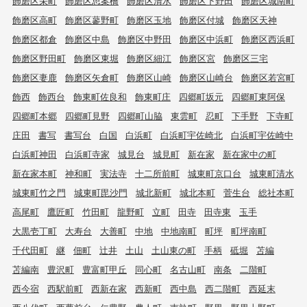
飾磨区栄町
飾磨区思案橋
飾磨区清水
飾磨区下野田
飾磨区城南町
飾磨区高町
飾磨区蓼野町
飾磨区玉地
飾磨区付城
飾磨区天神
飾磨区都倉
飾磨区中島
飾磨区中野田
飾磨区中浜町
飾磨区西浜町
飾磨区野田町
飾磨区東堀
飾磨区細江
飾磨区宮
飾磨区三宅
飾磨区妻鹿
飾磨区矢倉町
飾磨区山崎
飾磨区山崎台
飾磨区若宮町
飾西
飾西台
飾東町佐良和
飾東町庄
四郷町坂元
四郷町東阿保
四郷町本郷
四郷町見野
四郷町山脇
東雲町
忍町
下手野
下寺町
庄田
書写
書写台
白国
白浜町
白浜町宇佐崎北
白浜町宇佐崎中
白浜町神田
白浜町寺家
城見台
城見町
新在家
新在家中の町
新在家本町
神和町
実法寺
十二所前町
城東町京口台
城東町清水
城東町竹之門
城東町毘沙門
城北新町
城北本町
菅生台
総社本町
高尾町
鷹匠町
竹田町
龍野町
立町
田寺
田寺東
玉手
大黒壱丁町
大寿台
大善町
中地
中地南町
町坪
町坪南町
千代田町
継
佃町
辻井
土山
土山東の町
手柄
砥堀
苫編
苫編南
豊沢町
豊富町甲丘
同心町
名古山町
南条
二階町
西今宿
西駅前町
西新在家
西新町
西中島
西二階町
西延末