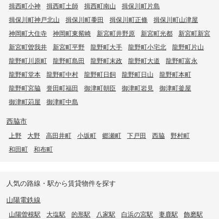
揖西町小神
揖西町土師
揖西町南山
揖保川町片島
揖保川町神戸北山
揖保川町黍田
揖保川町正條
揖保川町山津屋
神岡町大住寺
神岡町東觜崎
新宮町井野原
新宮町光都
新宮町新宮
新宮町曽我井
新宮町平野
龍野町大手
龍野町小宅北
龍野町片山
龍野町川原町
龍野町島田
龍野町末政
龍野町大道
龍野町富永
龍野町堂本
龍野町中村
龍野町日飼
龍野町日山
龍野町本町
龍野町宮脇
誉田町福田
御津町朝臣
御津町岩見
御津町釜屋
御津町苅屋
御津町中島
西脇市
上野
大野
高田井町
小坂町
郷瀬町
下戸田
西脇
野村町
和田町
和布町
人気の路線・駅から賃貸物件を探す
山陽電鉄線
山陽曽根駅
大塩駅
的形駅
八家駅
白浜の宮駅
妻鹿駅
飾磨駅