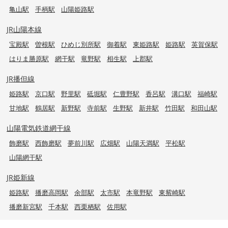
亀山駅
手柄駅
山陽姫路駅
JR山陽本線
宝殿駅
曽根駅
ひめじ別所駅
御着駅
東姫路駅
姫路駅
英賀保駅
はりま勝原駅
網干駅
竜野駅
相生駅
上郡駅
JR播但線
姫路駅
京口駅
野里駅
砥堀駅
仁豊野駅
香呂駅
溝口駅
福崎駅
甘地駅
鶴居駅
新野駅
寺前駅
生野駅
新井駅
竹田駅
和田山駅
山陽電気鉄道網干線
飾磨駅
西飾磨駅
夢前川駅
広畑駅
山陽天満駅
平松駅
山陽網干駅
JR姫新線
姫路駅
播磨高岡駅
余部駅
太市駅
本竜野駅
東觜崎駅
播磨新宮駅
千本駅
西栗栖駅
佐用駅