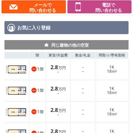
メールで
電話で
問い合わせる
問い合わせる
お気に入り
登録
同じ建物の他の空室
階
家賃/
共益費
敷金/
礼金
間取り/
専有面積
2.8
－
1K
万円
1
階
－
18
－
m²
2.8
－
1K
万円
1
階
－
18
－
m²
2.8
－
1K
万円
1
階
－
18
－
m²
2.8
－
1K
万円
1