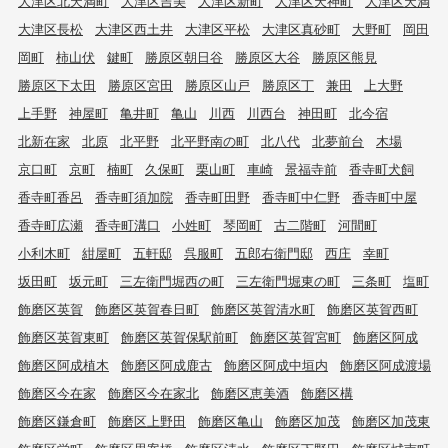
大津区北天満町
大津区吉美
大津区新町
大津区天神町
大津区天満
大津区長松
大津区西土井
大津区平松
大津区真砂町
大野町
岡田
岡町
柿山伏
鍵町
勝原区朝日谷
勝原区大谷
勝原区熊見
勝原区下太田
勝原区宮田
勝原区山戸
勝原区丁
兼田
上大野
上手野
神屋町
亀井町
亀山
川西
川西台
神田町
北今宿
北新在家
北原
北平野
北平野南の町
北八代
北夢前台
木場
京口町
京町
楠町
久保町
栗山町
車崎
景福寺前
香寺町犬飼
香寺町香呂
香寺町須加院
香寺町田野
香寺町中仁野
香寺町中屋
香寺町広瀬
香寺町溝口
小姓町
琴岡町
古二階町
河間町
小利木町
紺屋町
五軒邸
呉服町
五郎右衛門邸
西庄
幸町
坂田町
坂元町
三左衛門堀西の町
三左衛門堀東の町
三条町
塩町
飾磨区英賀
飾磨区英賀春日町
飾磨区英賀清水町
飾磨区英賀西町
飾磨区英賀東町
飾磨区英賀保駅前町
飾磨区英賀宮町
飾磨区阿成
飾磨区阿成植木
飾磨区阿成鹿古
飾磨区阿成中垣内
飾磨区阿成渡場
飾磨区今在家
飾磨区今在家北
飾磨区恵美酒
飾磨区構
飾磨区鎌倉町
飾磨区上野田
飾磨区亀山
飾磨区加茂
飾磨区加茂東