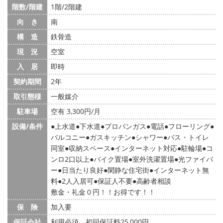
階数/階建
1階/2階建
向 き
南
構 造
鉄骨造
現 況
空室
入 居
即時
契約期間
2年
取引態様
一般媒介
駐車場
空有 3,300円/月
設備/条件
上水道
下水道
プロパンガス
電話
フローリング
バルコニー
ガスキッチン
シャワー
バス・トイレ
同室
収納スペース
インターネット対応
駐輪場
コ
ンロ2口以上
バイク置場
室外洗濯置場
光ファイバ
ー
日当たり良好
閑静な住宅街
インターネット無
料
2人入居可
保証人不要
高齢者相談
敷金・礼金０円！！お得です！！
保 険
加入要
保証会社
利用必須 初回保証料25,000円