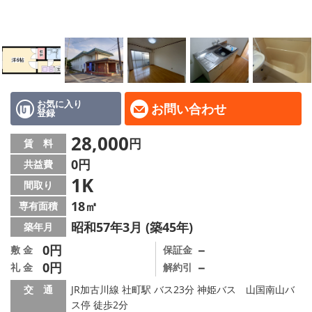
地域から探す
地図から探す
スタッフ
店舗情報·アクセス
お気に入り
お問い合わせ
登録
会社概要
28,000
円
賃 料
0円
共益費
メールでお問い合わせ
1K
間取り
18㎡
専有面積
昭和57年3月 (築45年)
築年月
0円
－
敷 金
保証金
0円
－
礼 金
解約引
交 通
JR加古川線 社町駅 バス23分 神姫バス 山国南山バ
ス停 徒歩2分