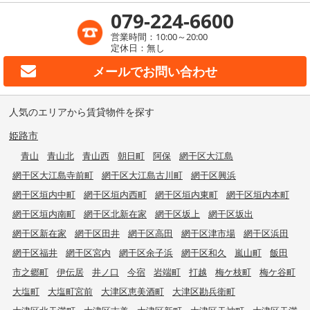
079-224-6600
営業時間：10:00～20:00
定休日：無し
メールで
お問い合わせ
人気のエリアから賃貸物件を探す
姫路市
青山
青山北
青山西
朝日町
阿保
網干区大江島
網干区大江島寺前町
網干区大江島古川町
網干区興浜
網干区垣内中町
網干区垣内西町
網干区垣内東町
網干区垣内本町
網干区垣内南町
網干区北新在家
網干区坂上
網干区坂出
網干区新在家
網干区田井
網干区高田
網干区津市場
網干区浜田
網干区福井
網干区宮内
網干区余子浜
網干区和久
嵐山町
飯田
市之郷町
伊伝居
井ノ口
今宿
岩端町
打越
梅ケ枝町
梅ケ谷町
大塩町
大塩町宮前
大津区恵美酒町
大津区勘兵衛町