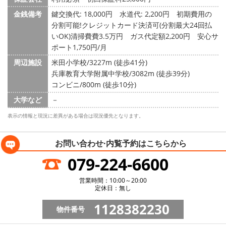
金銭備考
鍵交換代: 18,000円
水道代: 2,200円
初期費用の
分割可能!クレジットカード決済可(分割最大24回払
いOK)清掃費費3.5万円 ガス代定額2,200円 安心サ
ポート1,750円/月
周辺施設
米田小学校/3227m (徒歩41分)
兵庫教育大学附属中学校/3082m (徒歩39分)
コンビニ/800m (徒歩10分)
大学など
－
表示の情報と現況に差異がある場合は現況優先となります。
お問い合わせ·内覧予約は
こちらから
079-224-6600
営業時間：10:00～20:00
定休日：無し
1128382230
物件番号