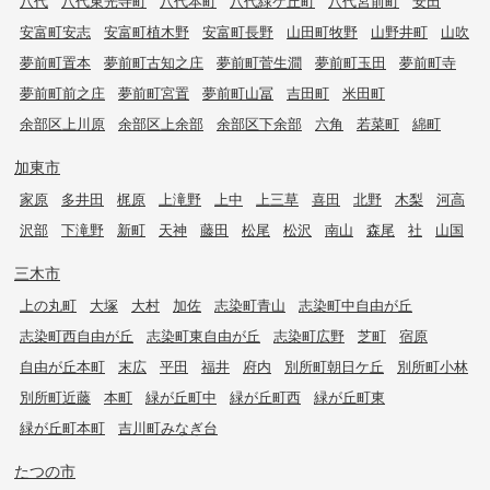
八代
八代東光寺町
八代本町
八代緑ケ丘町
八代宮前町
安田
安富町安志
安富町植木野
安富町長野
山田町牧野
山野井町
山吹
夢前町置本
夢前町古知之庄
夢前町菅生澗
夢前町玉田
夢前町寺
夢前町前之庄
夢前町宮置
夢前町山冨
吉田町
米田町
余部区上川原
余部区上余部
余部区下余部
六角
若菜町
綿町
加東市
家原
多井田
梶原
上滝野
上中
上三草
喜田
北野
木梨
河高
沢部
下滝野
新町
天神
藤田
松尾
松沢
南山
森尾
社
山国
三木市
上の丸町
大塚
大村
加佐
志染町青山
志染町中自由が丘
志染町西自由が丘
志染町東自由が丘
志染町広野
芝町
宿原
自由が丘本町
末広
平田
福井
府内
別所町朝日ケ丘
別所町小林
別所町近藤
本町
緑が丘町中
緑が丘町西
緑が丘町東
緑が丘町本町
吉川町みなぎ台
たつの市