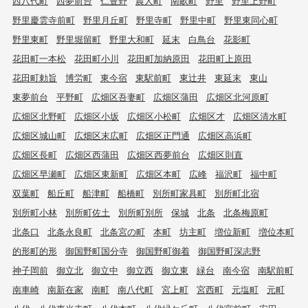
西八代町
西夢前台
仁豊野
農人町
南畝町
野里
野里上野町
野里慶雲寺前町
野里月丘町
野里寺町
野里中町
野里東同心町
野里東町
野里堀留町
野里大和町
延末
白鳥台
花影町
花田町一本松
花田町小川
花田町加納原田
花田町上原田
花田町勅旨
博労町
東今宿
東駅前町
東辻井
東延末
東山
東夢前台
平野町
広畑区吾妻町
広畑区蒲田
広畑区北河原町
広畑区北野町
広畑区小坂
広畑区小松町
広畑区才
広畑区清水町
広畑区城山町
広畑区末広町
広畑区正門通
広畑区高浜町
広畑区長町
広畑区西蒲田
広畑区西夢前台
広畑区則直
広畑区早瀬町
広畑区東新町
広畑区本町
広峰
福沢町
福中町
双葉町
船丘町
船津町
船橋町
別所町家具町
別所町北宿
別所町小林
別所町佐土
別所町別所
保城
北条
北条梅原町
北条口
北条永良町
北条宮の町
本町
坊主町
増位新町
増位本町
的形町的形
御国野町国分寺
御国野町御着
御国野町深志野
神子岡前
御立北
御立中
御立西
御立東
緑台
南今宿
南駅前町
南車崎
南新在家
南町
南八代町
宮上町
宮西町
元塩町
元町