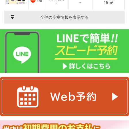
階
－
18
－
m²
全件の空室情報を表示する