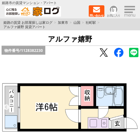
×
姫路市の賃貸マンション・アパート
問い合わせ
お気に入り
TOPページ
姫路の賃貸 お部屋探しは家ログ
加東市
山国
社町駅
アルファ嬉野 賃貸アパート
新築物件
アルファ嬉野
物件番号/
1128382230
ペットOK物件
戸建物件
保証人不要物件
初期費用リーズナブル物件
都市ガス物件
路線·駅から探す