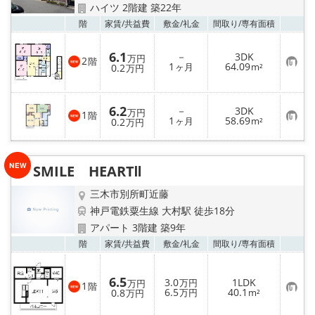
ハイツ 2階建 築22年
お気
階
家賃/
共益費
敷金/
礼金
間取り/
専有面積
6.1
－
3DK
万円
2
階
お
1
64.09
0.2
ヶ月
m²
万円
気
に
入
り
6.2
－
3DK
万円
登
1
階
お
1
58.69
0.2
ヶ月
m²
万円
録
気
に
入
り
SMILE HEARTⅡ
登
録
三木市別所町近藤
神戸電鉄粟生線 大村駅 徒歩18分
アパート 3階建 築9年
お気
階
家賃/
共益費
敷金/
礼金
間取り/
専有面積
6.5
3.0
1LDK
万円
万円
1
階
お
6.5
40.1
0.8
万円
m²
万円
気
に