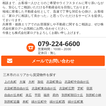
相談まで、お客様一人ひとりのご希望やライフスタイルに寄り添いなが
ら、安心してご相談いただける不動産会社を目指しております。
地域に密着した不動産会社として、迅速で丁寧な対応を心掛け、お客様
に「家ログに相談して良かった」と思っていただけるサービスを提供し
てまいります。
兵庫県・姫路エリアでのお部屋探しや不動産に関するご相談は、ぜひ株
式会社家ログへお気軽にお問い合わせください。
今後とも株式会社家ログをよろしくお願い申し上げます。
079-224-6600
営業時間：10:00～20:00
定休日：無し
メールで
お問い合わせ
三木市のエリアから賃貸物件を探す
上の丸町
大塚
大村
加佐
志染町青山
志染町中自由が丘
志染町西自由が丘
志染町東自由が丘
志染町広野
芝町
宿原
自由が丘本町
末広
平田
福井
府内
別所町朝日ケ丘
別所町小林
別所町近藤
本町
緑が丘町中
緑が丘町西
緑が丘町東