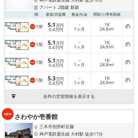
地域から探す
アパート 2階建 新築
お気
階
家賃/
共益費
敷金/
礼金
間取り/
専有面積
地図から探す
5.1
－
1K
万円
1
階
お
1
24.8
0.4
ヶ月
m²
万円
スタッフ
気
に
入
5.1
－
1K
万円
1
階
店舗情報·アクセス
り
お
1
24.8
0.4
ヶ月
m²
万円
登
気
録
に
入
5.1
会社概要
－
1K
万円
1
階
り
お
1
24.8
0.4
ヶ月
m²
万円
登
気
録
に
メールでお問い合わせ
入
5.3
－
1K
万円
1
階
り
お
1
24.8
0.4
ヶ月
m²
万円
登
気
録
に
入
全件の空室情報を表示する
り
登
録
さわやか壱番館
三木市別所町近藤
神戸電鉄粟生線 大村駅 徒歩17分