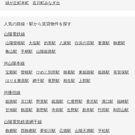
緑が丘町本町
吉川町みなぎ台
人気の路線・駅から賃貸物件を探す
山陽電鉄線
山陽曽根駅
大塩駅
的形駅
八家駅
白浜の宮駅
妻鹿駅
飾磨駅
亀山駅
手柄駅
山陽姫路駅
JR山陽本線
宝殿駅
曽根駅
ひめじ別所駅
御着駅
東姫路駅
姫路駅
英賀保駅
はりま勝原駅
網干駅
竜野駅
相生駅
上郡駅
JR播但線
姫路駅
京口駅
野里駅
砥堀駅
仁豊野駅
香呂駅
溝口駅
福崎駅
甘地駅
鶴居駅
新野駅
寺前駅
生野駅
新井駅
竹田駅
和田山駅
山陽電気鉄道網干線
飾磨駅
西飾磨駅
夢前川駅
広畑駅
山陽天満駅
平松駅