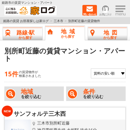
×
姫路市の賃貸マンション・アパート
問い合わせ
お気に入り
TOPページ
姫路の賃貸 お部屋探しは家ログ
三木市
別所町近藤の賃貸物件
地域
路線·駅
地図
新築物件
から探す
から探す
から探す
ペットOK物件
別所町近藤の賃貸マンション・アパー
ト
戸建物件
15件
の賃貸物件が
保証人不要物件
検索されました
初期費用リーズナブル物件
地域
条件
を絞り込む
を絞り込む
都市ガス物件
サンフォルテ三木西
路線·駅から探す
三木市別所町近藤
神戸電鉄粟生線 大村駅 徒歩16分