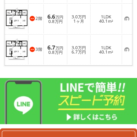
入
り
登
録
6.6
3.0
1LDK
万円
万円
2
階
お
1
40.1
0.8
ヶ月
m²
万円
気
に
入
り
登
録
6.7
3.0
1LDK
万円
万円
3
階
お
6.7
40.1
0.8
万円
m²
万円
気
に
入
り
登
録