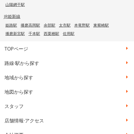
山陽網干駅
JR姫新線
姫路駅
播磨高岡駅
余部駅
太市駅
本竜野駅
東觜崎駅
播磨新宮駅
千本駅
西栗栖駅
佐用駅
TOPページ
路線·駅から探す
地域から探す
地図から探す
スタッフ
店舗情報·アクセス