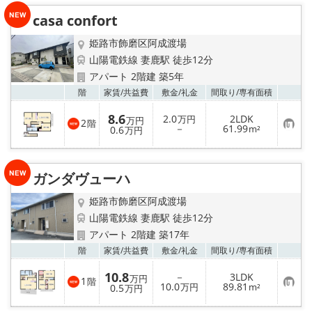
り
casa confort
登
録
姫路市飾磨区阿成渡場
山陽電鉄線 妻鹿駅 徒歩12分
アパート 2階建 築5年
お気
階
家賃/
共益費
敷金/
礼金
間取り/
専有面積
8.6
2.0
2LDK
万円
万円
2
階
お
－
61.99
0.6
m²
万円
気
に
入
り
ガンダヴューハ
登
録
姫路市飾磨区阿成渡場
山陽電鉄線 妻鹿駅 徒歩12分
アパート 2階建 築17年
お気
階
家賃/
共益費
敷金/
礼金
間取り/
専有面積
10.8
－
3LDK
万円
1
階
お
10.0
89.81
0.5
万円
m²
万円
気
に