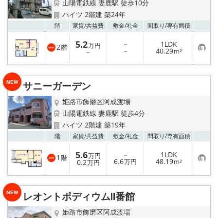
山陽電鉄線 妻鹿駅 徒歩10分
ハイツ 2階建 築24年
お気
階
家賃/
共益費
敷金/
礼金
間取り/
専有面積
5.2
－
1LDK
万円
2
階
お
－
40.29
－
m²
気
に
入
り
サニーガーデン
登
録
姫路市飾磨区阿成渡場
山陽電鉄線 妻鹿駅 徒歩4分
ハイツ 2階建 築19年
お気
階
家賃/
共益費
敷金/
礼金
間取り/
専有面積
5.6
－
1LDK
万円
1
階
お
6.6
48.19
0.2
万円
m²
万円
気
に
入
り
レオントポディウムⅡ番館
登
録
姫路市飾磨区阿成渡場