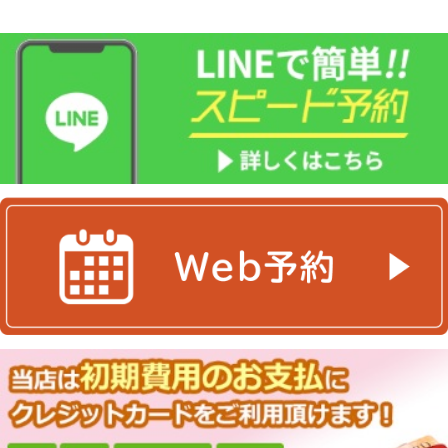
入
り
登
録