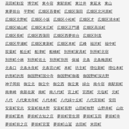
花田町勅旨
博労町
東今宿
東駅前町
東辻井
東延末
東山
東夢前台
平野町
広畑区吾妻町
広畑区蒲田
広畑区北河原町
広畑区北野町
広畑区小坂
広畑区小松町
広畑区才
広畑区清水町
広畑区城山町
広畑区末広町
広畑区正門通
広畑区高浜町
広畑区長町
広畑区西蒲田
広畑区西夢前台
広畑区則直
広畑区早瀬町
広畑区東新町
広畑区本町
広峰
福沢町
福中町
双葉町
船丘町
船津町
船橋町
別所町家具町
別所町北宿
別所町小林
別所町佐土
別所町別所
保城
北条
北条梅原町
北条口
北条永良町
北条宮の町
本町
坊主町
増位新町
増位本町
的形町的形
御国野町国分寺
御国野町御着
御国野町深志野
神子岡前
御立北
御立中
御立西
御立東
緑台
南今宿
南駅前町
南車崎
南新在家
南町
南八代町
宮上町
宮西町
元塩町
元町
八代
八代東光寺町
八代本町
八代緑ケ丘町
八代宮前町
安田
安富町安志
安富町植木野
安富町長野
山田町牧野
山野井町
山吹
夢前町置本
夢前町古知之庄
夢前町菅生澗
夢前町玉田
夢前町寺
夢前町前之庄
夢前町宮置
夢前町山冨
吉田町
米田町