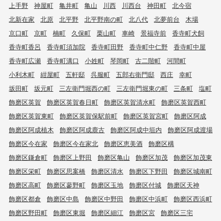
上手野
神屋町
亀井町
亀山
川西
川西台
神田町
北今宿
北新在家
北原
北平野
北平野南の町
北八代
北夢前台
木場
京口町
京町
楠町
久保町
栗山町
車崎
景福寺前
香寺町犬飼
香寺町香呂
香寺町須加院
香寺町田野
香寺町中仁野
香寺町中屋
香寺町広瀬
香寺町溝口
小姓町
琴岡町
古二階町
河間町
小利木町
紺屋町
五軒邸
呉服町
五郎右衛門邸
西庄
幸町
坂田町
坂元町
三左衛門堀西の町
三左衛門堀東の町
三条町
塩町
飾磨区英賀
飾磨区英賀春日町
飾磨区英賀清水町
飾磨区英賀西町
飾磨区英賀東町
飾磨区英賀保駅前町
飾磨区英賀宮町
飾磨区阿成
飾磨区阿成植木
飾磨区阿成鹿古
飾磨区阿成中垣内
飾磨区阿成渡場
飾磨区今在家
飾磨区今在家北
飾磨区恵美酒
飾磨区構
飾磨区鎌倉町
飾磨区上野田
飾磨区亀山
飾磨区加茂
飾磨区加茂東
飾磨区栄町
飾磨区思案橋
飾磨区清水
飾磨区下野田
飾磨区城南町
飾磨区高町
飾磨区蓼野町
飾磨区玉地
飾磨区付城
飾磨区天神
飾磨区都倉
飾磨区中島
飾磨区中野田
飾磨区中浜町
飾磨区西浜町
飾磨区野田町
飾磨区東堀
飾磨区細江
飾磨区宮
飾磨区三宅