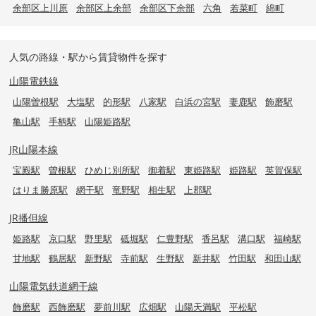
余部区上川原
余部区上余部
余部区下余部
六角
若菜町
綿町
人気の路線・駅から賃貸物件を探す
山陽電鉄線
山陽曽根駅
大塩駅
的形駅
八家駅
白浜の宮駅
妻鹿駅
飾磨駅
亀山駅
手柄駅
山陽姫路駅
JR山陽本線
宝殿駅
曽根駅
ひめじ別所駅
御着駅
東姫路駅
姫路駅
英賀保駅
はりま勝原駅
網干駅
竜野駅
相生駅
上郡駅
JR播但線
姫路駅
京口駅
野里駅
砥堀駅
仁豊野駅
香呂駅
溝口駅
福崎駅
甘地駅
鶴居駅
新野駅
寺前駅
生野駅
新井駅
竹田駅
和田山駅
山陽電気鉄道網干線
飾磨駅
西飾磨駅
夢前川駅
広畑駅
山陽天満駅
平松駅