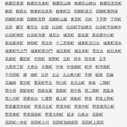
飾磨区妻鹿
飾磨区矢倉町
飾磨区山崎
飾磨区山崎台
飾磨区若宮町
飾西
飾西台
飾東町佐良和
飾東町庄
四郷町坂元
四郷町東阿保
四郷町本郷
四郷町見野
四郷町山脇
東雲町
忍町
下手野
下寺町
庄田
書写
書写台
白国
白浜町
白浜町宇佐崎北
白浜町宇佐崎中
白浜町神田
白浜町寺家
城見台
城見町
新在家
新在家中の町
新在家本町
神和町
実法寺
十二所前町
城東町京口台
城東町清水
城東町竹之門
城東町毘沙門
城北新町
城北本町
菅生台
総社本町
高尾町
鷹匠町
竹田町
龍野町
立町
田寺
田寺東
玉手
大黒壱丁町
大寿台
大善町
中地
中地南町
町坪
町坪南町
千代田町
継
佃町
辻井
土山
土山東の町
手柄
砥堀
苫編
苫編南
豊沢町
豊富町甲丘
同心町
名古山町
南条
二階町
西今宿
西駅前町
西新在家
西新町
西中島
西二階町
西延末
西八代町
西夢前台
仁豊野
農人町
南畝町
野里
野里上野町
野里慶雲寺前町
野里月丘町
野里寺町
野里中町
野里東同心町
野里東町
野里堀留町
野里大和町
延末
白鳥台
花影町
花田町一本松
花田町小川
花田町加納原田
花田町上原田