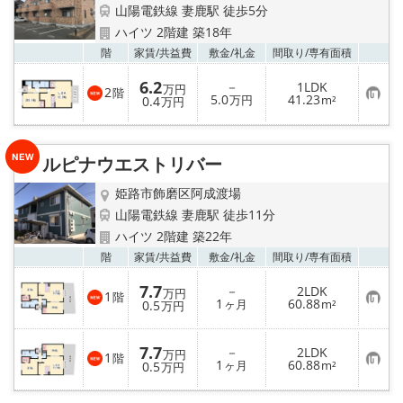
山陽電鉄線 妻鹿駅 徒歩5分
ハイツ 2階建 築18年
お気
階
家賃/
共益費
敷金/
礼金
間取り/
専有面積
6.2
－
1LDK
万円
2
階
お
5.0
41.23
0.4
万円
m²
万円
気
に
入
り
ルピナウエストリバー
登
録
姫路市飾磨区阿成渡場
山陽電鉄線 妻鹿駅 徒歩11分
ハイツ 2階建 築22年
お気
階
家賃/
共益費
敷金/
礼金
間取り/
専有面積
7.7
－
2LDK
万円
1
階
お
1
60.88
0.5
ヶ月
m²
万円
気
に
入
7.7
－
2LDK
り
万円
1
階
お
1
60.88
登
0.5
ヶ月
m²
万円
気
録
に
入