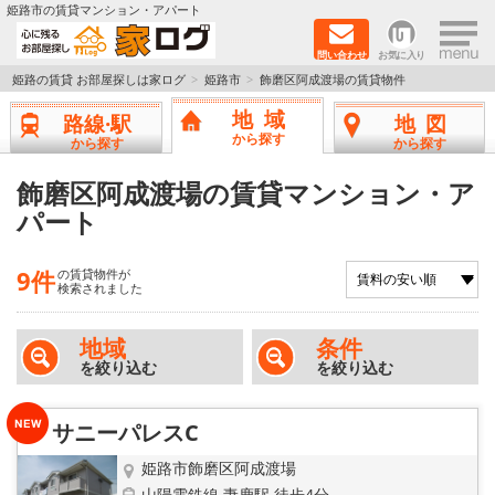
×
姫路市の賃貸マンション・アパート
問い合わせ
お気に入り
TOPページ
姫路の賃貸 お部屋探しは家ログ
姫路市
飾磨区阿成渡場の賃貸物件
地域
路線·駅
地図
新築物件
から探す
から探す
から探す
ペットOK物件
飾磨区阿成渡場の賃貸マンション・ア
パート
戸建物件
9件
の賃貸物件が
保証人不要物件
検索されました
初期費用リーズナブル物件
地域
条件
を絞り込む
を絞り込む
都市ガス物件
サニーパレスC
路線·駅から探す
姫路市飾磨区阿成渡場
山陽電鉄線 妻鹿駅 徒歩4分