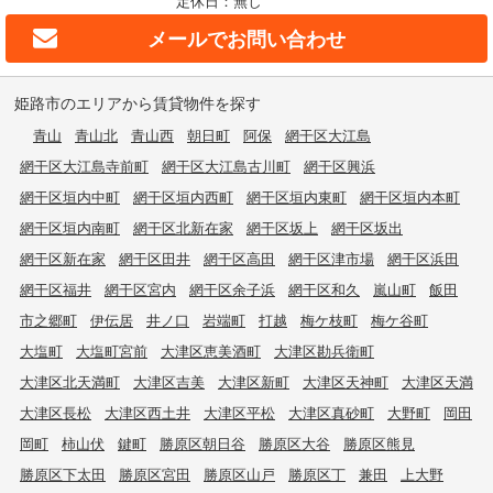
定休日：無し
メールで
お問い合わせ
姫路市のエリアから賃貸物件を探す
青山
青山北
青山西
朝日町
阿保
網干区大江島
網干区大江島寺前町
網干区大江島古川町
網干区興浜
網干区垣内中町
網干区垣内西町
網干区垣内東町
網干区垣内本町
網干区垣内南町
網干区北新在家
網干区坂上
網干区坂出
網干区新在家
網干区田井
網干区高田
網干区津市場
網干区浜田
網干区福井
網干区宮内
網干区余子浜
網干区和久
嵐山町
飯田
市之郷町
伊伝居
井ノ口
岩端町
打越
梅ケ枝町
梅ケ谷町
大塩町
大塩町宮前
大津区恵美酒町
大津区勘兵衛町
大津区北天満町
大津区吉美
大津区新町
大津区天神町
大津区天満
大津区長松
大津区西土井
大津区平松
大津区真砂町
大野町
岡田
岡町
柿山伏
鍵町
勝原区朝日谷
勝原区大谷
勝原区熊見
勝原区下太田
勝原区宮田
勝原区山戸
勝原区丁
兼田
上大野