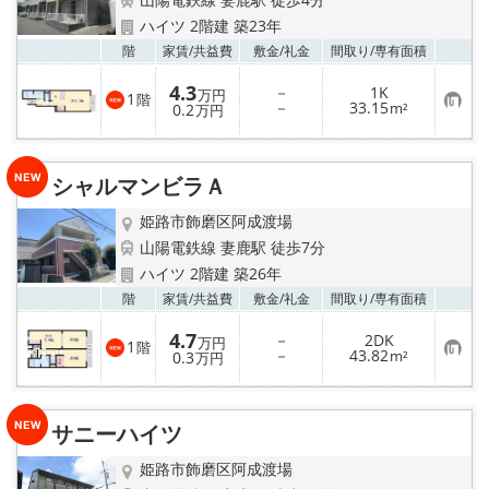
地域から探す
ハイツ 2階建 築23年
お気
階
家賃/
共益費
敷金/
礼金
間取り/
専有面積
地図から探す
4.3
－
1K
万円
1
階
お
－
33.15
スタッフ
0.2
m²
万円
気
に
入
店舗情報·アクセス
り
シャルマンビラＡ
登
録
会社概要
姫路市飾磨区阿成渡場
山陽電鉄線 妻鹿駅 徒歩7分
メールでお問い合わせ
ハイツ 2階建 築26年
お気
階
家賃/
共益費
敷金/
礼金
間取り/
専有面積
4.7
－
2DK
万円
1
階
お
－
43.82
0.3
m²
万円
気
に
入
り
サニーハイツ
登
録
姫路市飾磨区阿成渡場