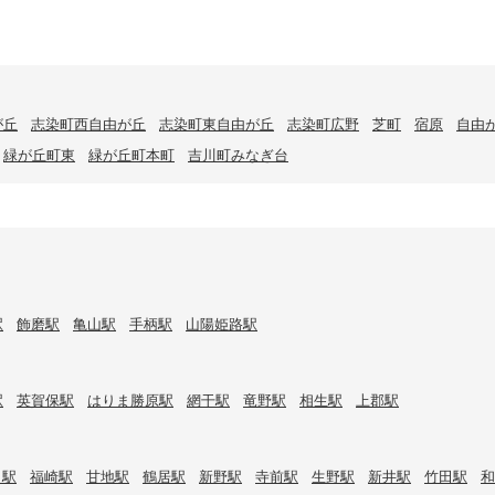
が丘
志染町西自由が丘
志染町東自由が丘
志染町広野
芝町
宿原
自由
緑が丘町東
緑が丘町本町
吉川町みなぎ台
駅
飾磨駅
亀山駅
手柄駅
山陽姫路駅
駅
英賀保駅
はりま勝原駅
網干駅
竜野駅
相生駅
上郡駅
口駅
福崎駅
甘地駅
鶴居駅
新野駅
寺前駅
生野駅
新井駅
竹田駅
和