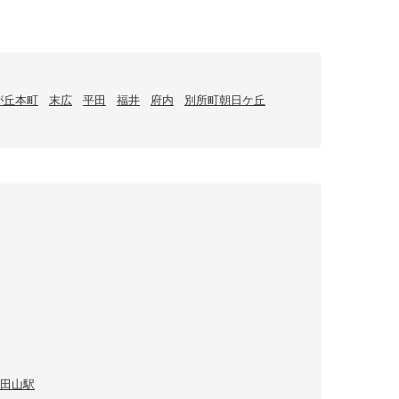
が丘本町
末広
平田
福井
府内
別所町朝日ケ丘
田山駅