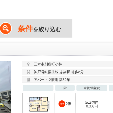
条件
を絞り込む
三木市別所町小林
神戸電鉄粟生線 志染駅 徒歩8分
アパート 2階建 築32年
階
家賃/
共益費
5.3
万円
2
階
0.3
万円