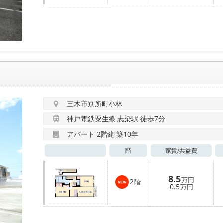
三木市別所町小林
神戸電鉄粟生線 志染駅 徒歩7分
アパート 2階建 築10年
階
家賃/
共益費
8.5
万円
2
階
0.5
万円