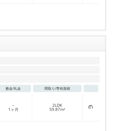
入
り
登
録
敷金/
礼金
間取り/
専有面積
お気に入り
－
2LDK
お
1
59.87
ヶ月
m²
気
に
入
り
登