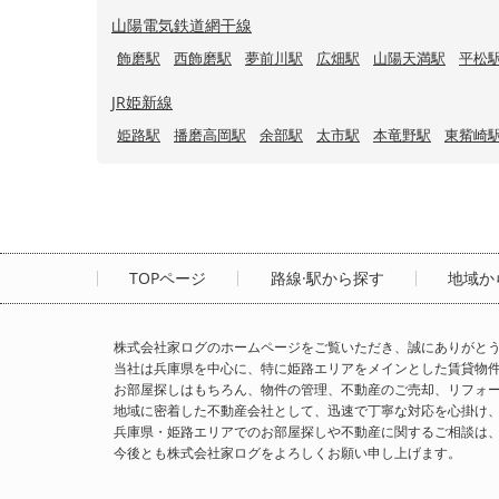
山陽電気鉄道網干線
飾磨駅
西飾磨駅
夢前川駅
広畑駅
山陽天満駅
平松
JR姫新線
姫路駅
播磨高岡駅
余部駅
太市駅
本竜野駅
東觜崎
TOPページ
路線·駅から探す
地域か
株式会社家ログのホームページをご覧いただき、誠にありがと
当社は兵庫県を中心に、特に姫路エリアをメインとした賃貸物
お部屋探しはもちろん、物件の管理、不動産のご売却、リフォ
地域に密着した不動産会社として、迅速で丁寧な対応を心掛け
兵庫県・姫路エリアでのお部屋探しや不動産に関するご相談は
今後とも株式会社家ログをよろしくお願い申し上げます。