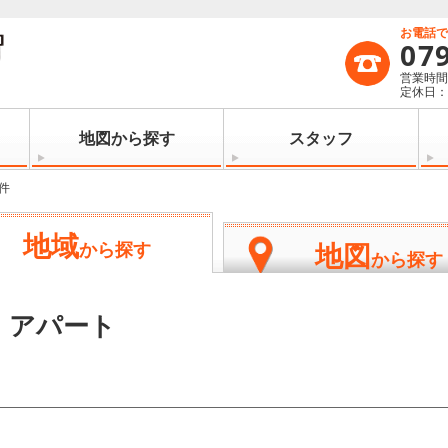
お電話
07
営業時間：
定休日
地図から探す
スタッフ
件
地域
地図
から探す
から探す
・アパート