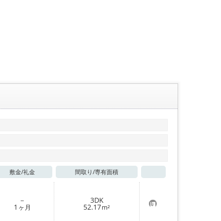
敷金/
礼金
間取り/
専有面積
お気に入り
－
3DK
お
1
52.17
ヶ月
m²
気
に