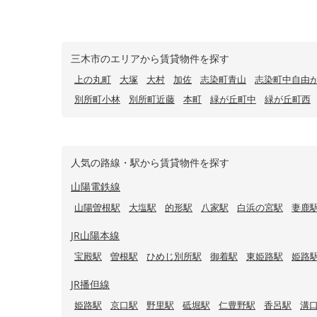
三木市のエリアから賃貸物件を探す
上の丸町
大塚
大村
加佐
志染町青山
志染町中自由
別所町小林
別所町近藤
本町
緑が丘町中
緑が丘町西
人気の路線・駅から賃貸物件を探す
山陽電鉄線
山陽曽根駅
大塩駅
的形駅
八家駅
白浜の宮駅
妻鹿
JR山陽本線
宝殿駅
曽根駅
ひめじ別所駅
御着駅
東姫路駅
姫路
JR播但線
姫路駅
京口駅
野里駅
砥堀駅
仁豊野駅
香呂駅
溝