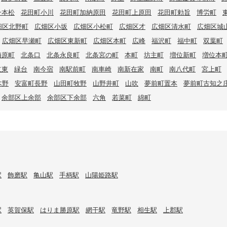
一本松
花田町小川
花田町加納原田
花田町上原田
花田町勅旨
博労町
畑区北野町
広畑区小坂
広畑区小松町
広畑区才
広畑区清水町
広畑区城
広畑区早瀬町
広畑区東新町
広畑区本町
広峰
福沢町
福中町
双葉町
梅原町
北条口
北条永良町
北条宮の町
本町
坊主町
増位新町
増位本
立東
緑台
南今宿
南駅前町
南車崎
南新在家
南町
南八代町
宮上町
木野
安富町長野
山田町牧野
山野井町
山吹
夢前町置本
夢前町古知之
余部区上余部
余部区下余部
六角
若菜町
綿町
駅
飾磨駅
亀山駅
手柄駅
山陽姫路駅
駅
英賀保駅
はりま勝原駅
網干駅
竜野駅
相生駅
上郡駅