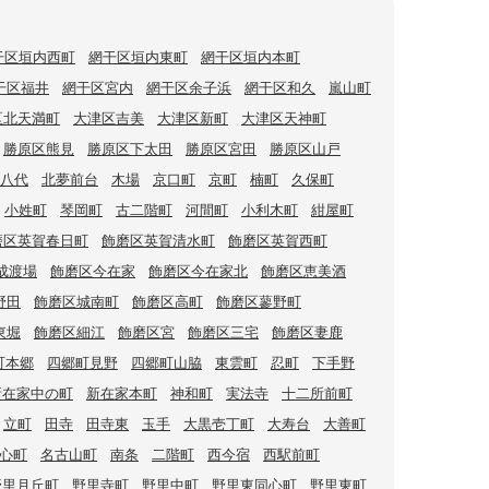
干区垣内西町
網干区垣内東町
網干区垣内本町
干区福井
網干区宮内
網干区余子浜
網干区和久
嵐山町
区北天満町
大津区吉美
大津区新町
大津区天神町
勝原区熊見
勝原区下太田
勝原区宮田
勝原区山戸
八代
北夢前台
木場
京口町
京町
楠町
久保町
小姓町
琴岡町
古二階町
河間町
小利木町
紺屋町
磨区英賀春日町
飾磨区英賀清水町
飾磨区英賀西町
成渡場
飾磨区今在家
飾磨区今在家北
飾磨区恵美酒
野田
飾磨区城南町
飾磨区高町
飾磨区蓼野町
東堀
飾磨区細江
飾磨区宮
飾磨区三宅
飾磨区妻鹿
町本郷
四郷町見野
四郷町山脇
東雲町
忍町
下手野
新在家中の町
新在家本町
神和町
実法寺
十二所前町
立町
田寺
田寺東
玉手
大黒壱丁町
大寿台
大善町
心町
名古山町
南条
二階町
西今宿
西駅前町
野里月丘町
野里寺町
野里中町
野里東同心町
野里東町