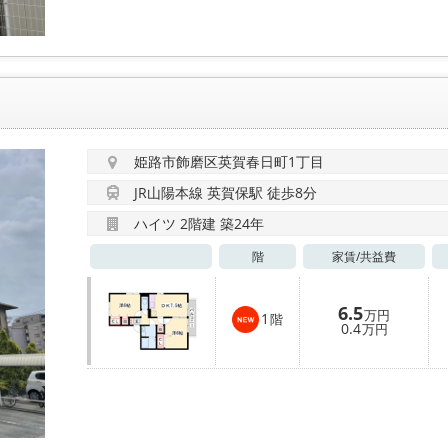
姫路市飾磨区英賀春日町1丁目
JR山陽本線 英賀保駅 徒歩8分
ハイツ 2階建 築24年
階
家賃/
共益費
6.5
万円
1
階
0.4
万円