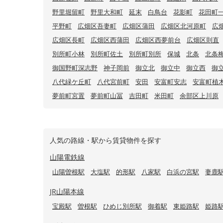
野里堀留町
野里大和町
延末
白鳥台
花影町
花田町
平野町
広畑区吾妻町
広畑区蒲田
広畑区北河原町
広
広畑区長町
広畑区西蒲田
広畑区西夢前台
広畑区則直
別所町小林
別所町佐土
別所町別所
保城
北条
北条
御国野町深志野
神子岡前
御立北
御立中
御立西
御
八代緑ケ丘町
八代宮前町
安田
安富町安志
安富町植
夢前町宮置
夢前町山冨
吉田町
米田町
余部区上川原
人気の路線・駅から賃貸物件を探す
山陽電鉄線
山陽曽根駅
大塩駅
的形駅
八家駅
白浜の宮駅
妻鹿
JR山陽本線
宝殿駅
曽根駅
ひめじ別所駅
御着駅
東姫路駅
姫路