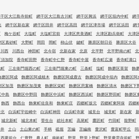
網干区大江島寺前町
網干区大江島古川町
網干区興浜
網干区垣内中町
網
出
網干区新在家
網干区田井
網干区高田
網干区津市場
網干区浜田
網
町
梅ケ谷町
大塩町
大塩町宮前
大津区恵美酒町
大津区勘兵衛町
大津
津区真砂町
大野町
岡田
岡町
柿山伏
鍵町
勝原区朝日谷
勝原区大谷
川西
川西台
神田町
北今宿
北新在家
北原
北平野
北平野南の町
北
町須加院
香寺町田野
香寺町中仁野
香寺町中屋
香寺町広瀬
香寺町溝口
元町
三左衛門堀西の町
三左衛門堀東の町
三条町
塩町
飾磨区英賀
飾
飾磨区阿成
飾磨区阿成植木
飾磨区阿成鹿古
飾磨区阿成中垣内
飾磨区阿
磨区加茂
飾磨区加茂東
飾磨区栄町
飾磨区思案橋
飾磨区清水
飾磨区下
区中島
飾磨区中野田
飾磨区中浜町
飾磨区西浜町
飾磨区野田町
飾磨区
飾西
飾西台
飾東町佐良和
飾東町庄
四郷町坂元
四郷町東阿保
四郷
崎北
白浜町宇佐崎中
白浜町神田
白浜町寺家
城見台
城見町
新在家
城北新町
城北本町
菅生台
総社本町
高尾町
鷹匠町
竹田町
龍野町
辻井
土山
土山東の町
手柄
砥堀
苫編
苫編南
豊沢町
豊富町甲丘
同
西夢前台
仁豊野
農人町
南畝町
野里
野里上野町
野里慶雲寺前町