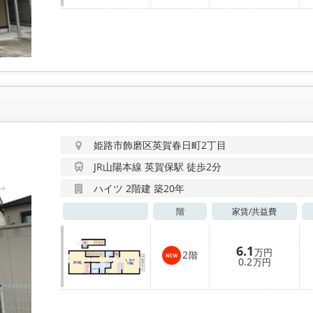
姫路市飾磨区英賀春日町2丁目
JR山陽本線 英賀保駅 徒歩2分
ハイツ 2階建 築20年
階
家賃/
共益費
6.1
万円
2
階
0.2
万円