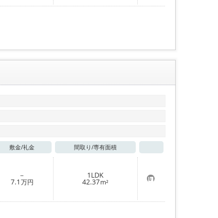
入
り
登
録
敷金/
礼金
間取り/
専有面積
お気に入り
－
1LDK
お
7.1
42.37
万円
m²
気
に
入
り
登