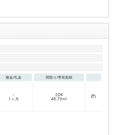
録
敷金/
礼金
間取り/
専有面積
お気に入り
－
2DK
お
1
48.79
ヶ月
m²
気
に
入
り
登
録