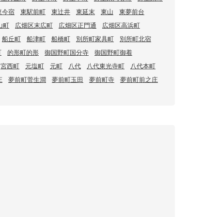
東今宿
東駅前町
東辻井
東延末
東山
東夢前台
山町
広畑区末広町
広畑区正門通
広畑区高浜町
船丘町
船津町
船橋町
別所町家具町
別所町北宿
町
的形町的形
御国野町国分寺
御国野町御着
宮西町
元塩町
元町
八代
八代東光寺町
八代本町
庄
夢前町菅生澗
夢前町玉田
夢前町寺
夢前町前之庄