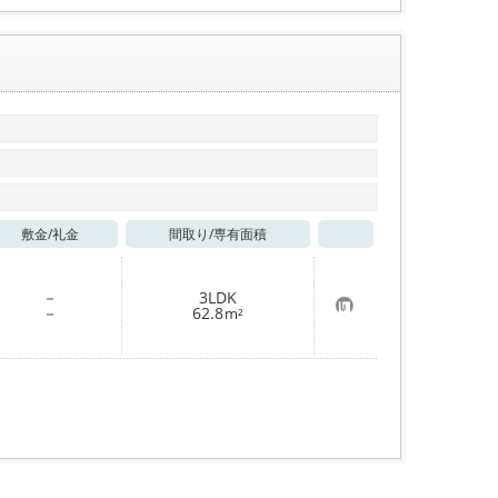
敷金/
礼金
間取り/
専有面積
お気に入り
－
3LDK
お
－
62.8
m²
気
に
入
り
登
録