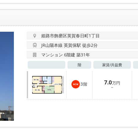
姫路市飾磨区英賀春日町1丁目
JR山陽本線 英賀保駅 徒歩2分
マンション 6階建 築31年
階
家賃/
共益費
7.0
万円
3
階
－