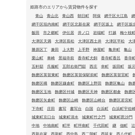
姫路市のエリアから賃貸物件を探す
青山
青山北
青山西
朝日町
阿保
網干区大江島
網干区垣内南町
網干区北新在家
網干区坂上
網干区坂
飯田
市之郷町
伊伝居
井ノ口
岩端町
打越
梅ケ枝
大津区天満
大津区長松
大津区西土井
大津区平松
大
勝原区丁
兼田
上大野
上手野
神屋町
亀井町
亀山
栗山町
車崎
景福寺前
香寺町犬飼
香寺町香呂
香寺
五軒邸
呉服町
五郎右衛門邸
西庄
幸町
坂田町
坂
飾磨区英賀東町
飾磨区英賀保駅前町
飾磨区英賀宮町
飾磨区構
飾磨区鎌倉町
飾磨区上野田
飾磨区亀山
飾
飾磨区玉地
飾磨区付城
飾磨区天神
飾磨区都倉
飾磨
飾磨区矢倉町
飾磨区山崎
飾磨区山崎台
飾磨区若宮町
下寺町
庄田
書写
書写台
白国
白浜町
白浜町宇佐
城東町京口台
城東町清水
城東町竹之門
城東町毘沙門
中地
中地南町
町坪
町坪南町
千代田町
継
佃町
西新在家
西新町
西中島
西二階町
西延末
西八代町