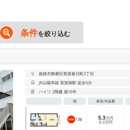
条件
を絞り込む
姫路市飾磨区英賀春日町2丁目
JR山陽本線 英賀保駅 徒歩5分
ハイツ 2階建 築16年
階
家賃/
共益費
5.3
万円
1
階
0.3
万円