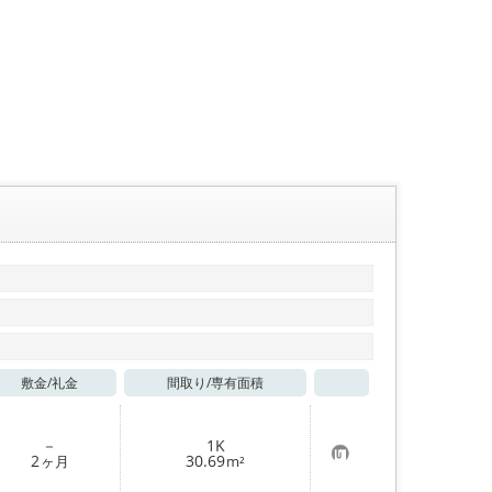
敷金/
礼金
間取り/
専有面積
お気に入り
－
1K
お
2
30.69
ヶ月
m²
気
に