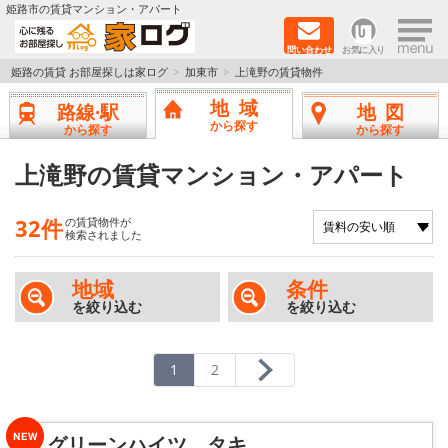
×
姫路市の賃貸マンション・アパート
問い合わせ
お気に入り
TOPページ
姫路の賃貸 お部屋探しは家ログ
加東市
上滝野の賃貸物件
地域
路線·駅
地図
新築物件
から探す
から探す
から探す
ペットOK物件
上滝野の賃貸マンション・アパート
戸建物件
32件
の賃貸物件が
検索されました
保証人不要物件
地域
条件
を絞り込む
を絞り込む
初期費用リーズナブル物件
都市ガス物件
1
2
路線·駅から探す
グリーンハイツ タキ