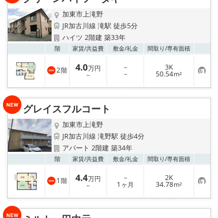
地域から探す
加東市上滝野
地図から探す
JR加古川線 滝駅 徒歩5分
ハイツ 2階建 築33年
スタッフ
お気
階
家賃/
共益費
敷金/
礼金
間取り/
専有面積
4.0
－
3K
万円
2
階
店舗情報·アクセス
お
－
50.54
－
m²
気
に
入
会社概要
り
グレイスフルコート
登
録
メールでお問い合わせ
加東市上滝野
JR加古川線 滝野駅 徒歩4分
アパート 2階建 築34年
お気
階
家賃/
共益費
敷金/
礼金
間取り/
専有面積
4.4
－
2K
万円
1
階
お
1
34.78
－
ヶ月
m²
気
に
入
り
登