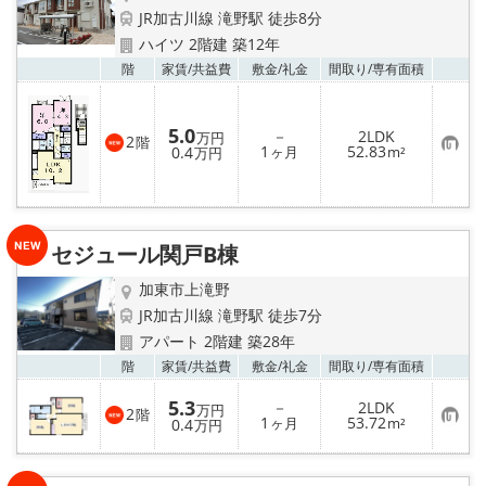
JR加古川線 滝野駅 徒歩8分
ハイツ 2階建 築12年
お気
階
家賃/
共益費
敷金/
礼金
間取り/
専有面積
5.0
－
2LDK
万円
2
階
お
1
52.83
0.4
ヶ月
m²
万円
気
に
入
り
登
録
セジュール関戸B棟
加東市上滝野
JR加古川線 滝野駅 徒歩7分
アパート 2階建 築28年
お気
階
家賃/
共益費
敷金/
礼金
間取り/
専有面積
5.3
－
2LDK
万円
2
階
お
1
53.72
0.4
ヶ月
m²
万円
気
に
入
り