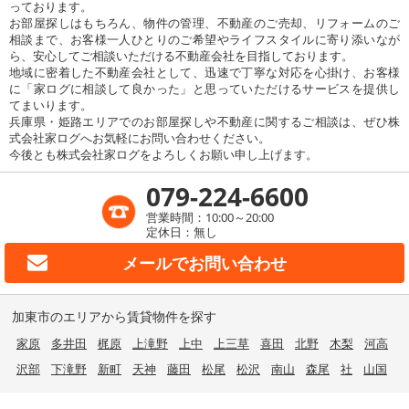
っております。
お部屋探しはもちろん、物件の管理、不動産のご売却、リフォームのご
相談まで、お客様一人ひとりのご希望やライフスタイルに寄り添いなが
ら、安心してご相談いただける不動産会社を目指しております。
地域に密着した不動産会社として、迅速で丁寧な対応を心掛け、お客様
に「家ログに相談して良かった」と思っていただけるサービスを提供し
てまいります。
兵庫県・姫路エリアでのお部屋探しや不動産に関するご相談は、ぜひ株
式会社家ログへお気軽にお問い合わせください。
今後とも株式会社家ログをよろしくお願い申し上げます。
079-224-6600
営業時間：10:00～20:00
定休日：無し
メールで
お問い合わせ
加東市のエリアから賃貸物件を探す
家原
多井田
梶原
上滝野
上中
上三草
喜田
北野
木梨
河高
沢部
下滝野
新町
天神
藤田
松尾
松沢
南山
森尾
社
山国