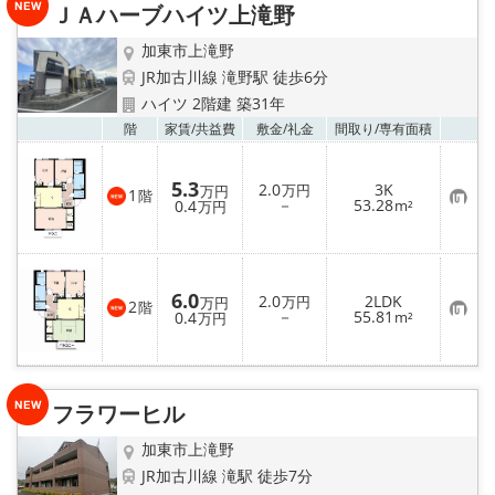
ＪＡハーブハイツ上滝野
登
録
加東市上滝野
JR加古川線 滝野駅 徒歩6分
ハイツ 2階建 築31年
お気
階
家賃/
共益費
敷金/
礼金
間取り/
専有面積
5.3
2.0
3K
万円
万円
1
階
お
－
53.28
0.4
m²
万円
気
に
入
り
登
録
6.0
2.0
2LDK
万円
万円
2
階
お
－
55.81
0.4
m²
万円
気
に
入
り
登
録
フラワーヒル
加東市上滝野
JR加古川線 滝駅 徒歩7分