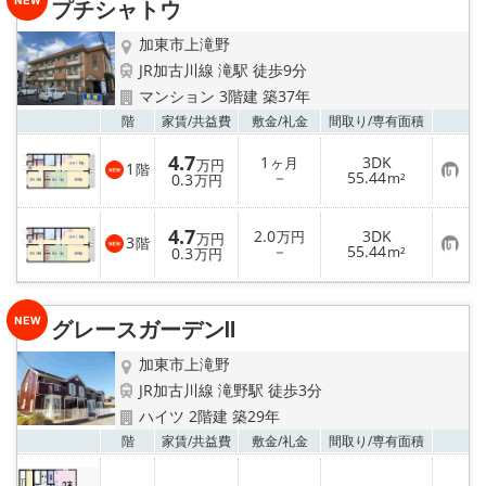
プチシャトウ
登
録
加東市上滝野
JR加古川線 滝駅 徒歩9分
マンション 3階建 築37年
お気
階
家賃/
共益費
敷金/
礼金
間取り/
専有面積
4.7
1
3DK
ヶ月
万円
1
階
お
－
55.44
0.3
m²
万円
気
に
入
4.7
2.0
3DK
り
万円
万円
3
階
お
－
55.44
登
0.3
m²
万円
気
録
に
入
り
グレースガーデンⅡ
登
録
加東市上滝野
JR加古川線 滝野駅 徒歩3分
ハイツ 2階建 築29年
お気
階
家賃/
共益費
敷金/
礼金
間取り/
専有面積