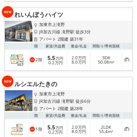
り
登
録
れいんぼうハイツ
加東市上滝野
JR加古川線 滝野駅 徒歩3分
アパート 2階建 築31年
お気
階
家賃/
共益費
敷金/
礼金
間取り/
専有面積
5.5
2.0
3DK
万円
万円
2
階
お
8.0
50.08
0.2
万円
m²
万円
気
に
入
り
ルシエルたきの
登
録
加東市上滝野
JR加古川線 滝野駅 徒歩6分
アパート 2階建 築28年
お気
階
家賃/
共益費
敷金/
礼金
間取り/
専有面積
5.5
2.0
2LDK
万円
万円
1
階
お
8.0
55.4
0.2
万円
m²
万円
気