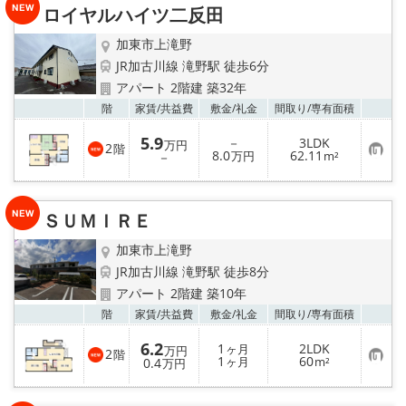
登
ロイヤルハイツ二反田
録
加東市上滝野
JR加古川線 滝野駅 徒歩6分
アパート 2階建 築32年
お気
階
家賃/
共益費
敷金/
礼金
間取り/
専有面積
5.9
－
3LDK
万円
2
階
お
8.0
62.11
－
万円
m²
気
に
入
り
ＳＵＭＩＲＥ
登
録
加東市上滝野
JR加古川線 滝野駅 徒歩8分
アパート 2階建 築10年
お気
階
家賃/
共益費
敷金/
礼金
間取り/
専有面積
6.2
1
2LDK
ヶ月
万円
2
階
お
1
60
0.4
ヶ月
m²
万円
気
に
入