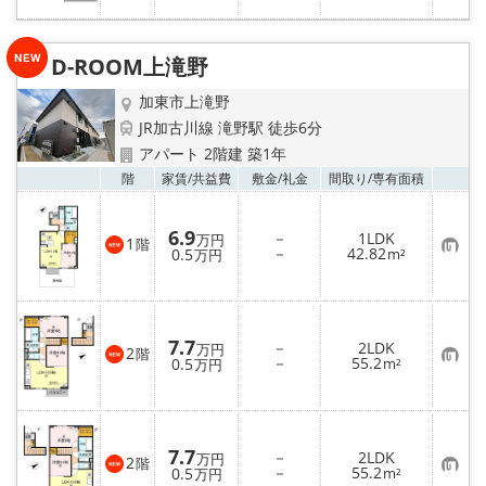
に
入
り
登
録
D-ROOM上滝野
加東市上滝野
JR加古川線 滝野駅 徒歩6分
アパート 2階建 築1年
お気
階
家賃/
共益費
敷金/
礼金
間取り/
専有面積
6.9
－
1LDK
万円
1
階
お
－
42.82
0.5
m²
万円
気
に
入
り
登
録
7.7
－
2LDK
万円
2
階
お
－
55.2
0.5
m²
万円
気
に
入
り
登
録
7.7
－
2LDK
万円
2
階
お
－
55.2
0.5
m²
万円