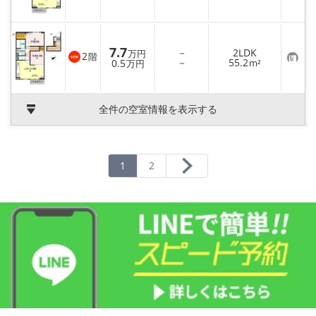
気
に
入
り
登
録
7.7
－
2LDK
万円
2
階
お
－
55.2
0.5
m²
万円
気
に
入
り
全件の空室情報を表示する
登
録
1
2