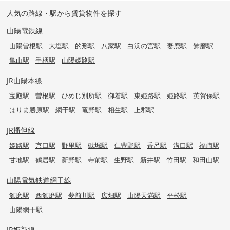
人気の路線・駅から賃貸物件を探す
山陽電鉄線
山陽曽根駅
大塩駅
的形駅
八家駅
白浜の宮駅
妻鹿駅
飾磨駅
亀山駅
手柄駅
山陽姫路駅
JR山陽本線
宝殿駅
曽根駅
ひめじ別所駅
御着駅
東姫路駅
姫路駅
英賀保駅
はりま勝原駅
網干駅
竜野駅
相生駅
上郡駅
JR播但線
姫路駅
京口駅
野里駅
砥堀駅
仁豊野駅
香呂駅
溝口駅
福崎駅
甘地駅
鶴居駅
新野駅
寺前駅
生野駅
新井駅
竹田駅
和田山駅
山陽電気鉄道網干線
飾磨駅
西飾磨駅
夢前川駅
広畑駅
山陽天満駅
平松駅
山陽網干駅
JR姫新線