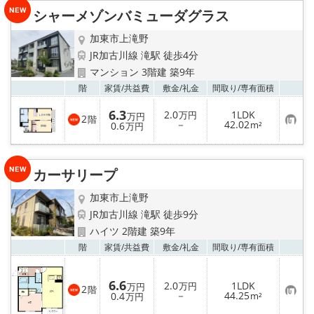
り
シャーメゾンバミューダグラス
登
録
加東市上滝野
JR加古川線 滝駅 徒歩4分
マンション 3階建 築9年
お気
階
家賃/
共益費
敷金/
礼金
間取り/
専有面積
6.3
2.0
1LDK
万円
万円
2
階
お
－
42.02
0.6
m²
万円
気
に
入
り
カーサリープ
登
録
加東市上滝野
JR加古川線 滝駅 徒歩9分
ハイツ 2階建 築9年
お気
階
家賃/
共益費
敷金/
礼金
間取り/
専有面積
6.6
2.0
1LDK
万円
万円
2
階
お
－
44.25
0.4
m²
万円
気