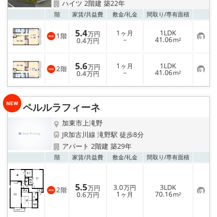
ハイツ 2階建 築22年
お気
階
家賃/
共益費
敷金/
礼金
間取り/
専有面積
5.4
1
1LDK
ヶ月
万円
1
階
お
－
41.06
0.4
m²
万円
気
に
入
5.6
1
1LDK
り
ヶ月
万円
2
階
お
－
41.06
登
0.4
m²
万円
気
録
に
入
り
ペルルラフィーネ
登
録
加東市上滝野
JR加古川線 滝野駅 徒歩8分
アパート 2階建 築29年
お気
階
家賃/
共益費
敷金/
礼金
間取り/
専有面積
5.5
3.0
3LDK
万円
万円
2
階
お
1
70.16
0.6
ヶ月
m²
万円
気
に
入