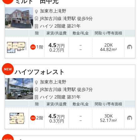
ミルト 田中元
録
加東市上滝野
JR加古川線 滝野駅 徒歩9分
ハイツ 2階建 築21年
お気
階
家賃/
共益費
敷金/
礼金
間取り/
専有面積
4.5
－
2DK
万円
1
階
お
－
44.82
0.2
m²
万円
気
に
入
り
ハイツフォレスト
登
録
加東市上滝野
JR加古川線 滝野駅 徒歩7分
ハイツ 2階建 築31年
お気
階
家賃/
共益費
敷金/
礼金
間取り/
専有面積
4.5
－
3DK
万円
2
階
お
－
52.17
0.3
m²
万円
気
に
入
り