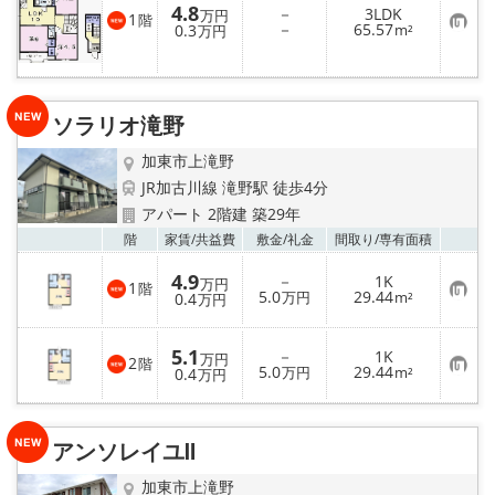
4.8
－
3LDK
万円
1
階
お
－
65.57
0.3
m²
万円
気
に
入
り
登
ソラリオ滝野
録
加東市上滝野
JR加古川線 滝野駅 徒歩4分
アパート 2階建 築29年
お気
階
家賃/
共益費
敷金/
礼金
間取り/
専有面積
4.9
－
1K
万円
1
階
お
5.0
29.44
0.4
万円
m²
万円
気
に
入
5.1
－
1K
り
万円
2
階
お
5.0
29.44
登
0.4
万円
m²
万円
気
録
に
入
り
アンソレイユⅡ
登
録
加東市上滝野