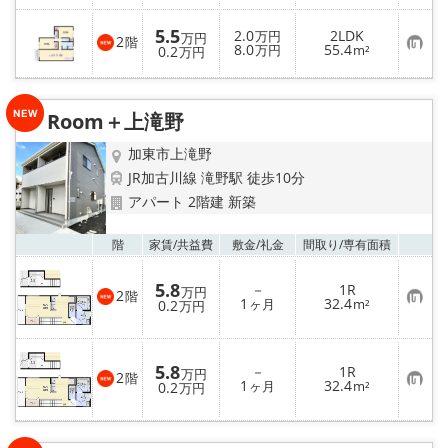
に
入
5.5
2.0
2LDK
り
万円
万円
2
階
お
8.0
55.4
登
0.2
万円
m²
万円
気
録
に
入
り
Room＋上滝野
登
録
加東市上滝野
JR加古川線 滝野駅 徒歩10分
アパート 2階建 新築
お気
階
家賃/
共益費
敷金/
礼金
間取り/
専有面積
5.8
－
1R
万円
2
階
お
1
32.4
0.2
ヶ月
m²
万円
気
に
入
り
5.8
－
1R
登
万円
2
階
お
1
32.4
録
0.2
ヶ月
m²
万円
気
に
入
り