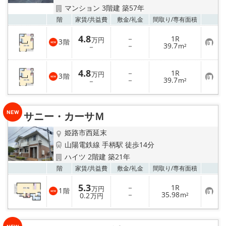
地域から探す
マンション 3階建 築57年
お気
階
家賃/
共益費
敷金/
礼金
間取り/
専有面積
地図から探す
4.8
－
1R
万円
3
階
お
－
39.7
－
m²
スタッフ
気
に
入
4.8
－
1R
り
店舗情報·アクセス
万円
3
階
お
－
39.7
登
－
m²
気
録
に
会社概要
入
り
サニー・カーサＭ
登
録
メールでお問い合わせ
姫路市西延末
山陽電鉄線 手柄駅 徒歩14分
ハイツ 2階建 築21年
お気
階
家賃/
共益費
敷金/
礼金
間取り/
専有面積
5.3
－
1R
万円
1
階
お
－
35.98
0.2
m²
万円
気
に
入
り