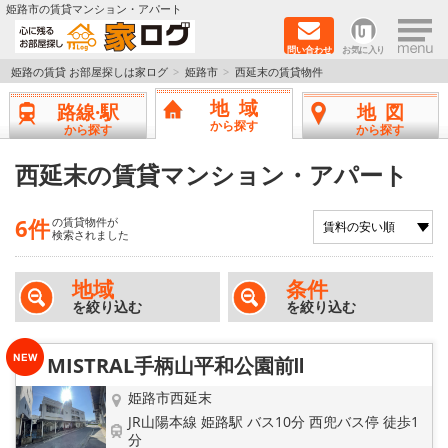
×
姫路市の賃貸マンション・アパート
問い合わせ
お気に入り
TOPページ
姫路の賃貸 お部屋探しは家ログ
姫路市
西延末の賃貸物件
地域
路線·駅
地図
新築物件
から探す
から探す
から探す
ペットOK物件
西延末の賃貸マンション・アパート
戸建物件
6件
の賃貸物件が
検索されました
保証人不要物件
地域
条件
を絞り込む
を絞り込む
初期費用リーズナブル物件
都市ガス物件
MISTRAL手柄山平和公園前Ⅱ
姫路市西延末
路線·駅から探す
JR山陽本線 姫路駅 バス10分 西兜バス停 徒歩1
分