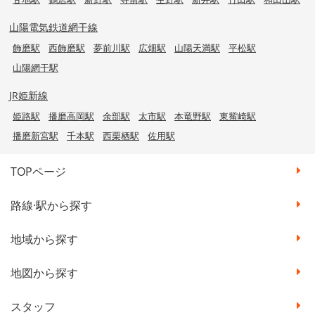
山陽電気鉄道網干線
飾磨駅
西飾磨駅
夢前川駅
広畑駅
山陽天満駅
平松駅
山陽網干駅
JR姫新線
姫路駅
播磨高岡駅
余部駅
太市駅
本竜野駅
東觜崎駅
播磨新宮駅
千本駅
西栗栖駅
佐用駅
TOPページ
路線·駅から探す
地域から探す
地図から探す
スタッフ