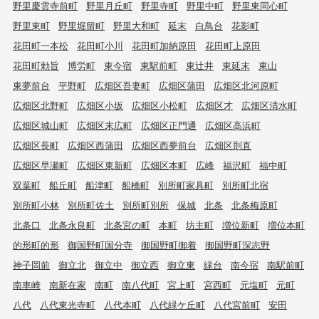
野里慶雲寺前町
野里月丘町
野里寺町
野里中町
野里東同心町
野里東町
野里堀留町
野里大和町
延末
白鳥台
花影町
花田町一本松
花田町小川
花田町加納原田
花田町上原田
花田町勅旨
博労町
東今宿
東駅前町
東辻井
東延末
東山
東夢前台
平野町
広畑区吾妻町
広畑区蒲田
広畑区北河原町
広畑区北野町
広畑区小坂
広畑区小松町
広畑区才
広畑区清水町
広畑区城山町
広畑区末広町
広畑区正門通
広畑区高浜町
広畑区長町
広畑区西蒲田
広畑区西夢前台
広畑区則直
広畑区早瀬町
広畑区東新町
広畑区本町
広峰
福沢町
福中町
双葉町
船丘町
船津町
船橋町
別所町家具町
別所町北宿
別所町小林
別所町佐土
別所町別所
保城
北条
北条梅原町
北条口
北条永良町
北条宮の町
本町
坊主町
増位新町
増位本町
的形町的形
御国野町国分寺
御国野町御着
御国野町深志野
神子岡前
御立北
御立中
御立西
御立東
緑台
南今宿
南駅前町
南車崎
南新在家
南町
南八代町
宮上町
宮西町
元塩町
元町
八代
八代東光寺町
八代本町
八代緑ケ丘町
八代宮前町
安田