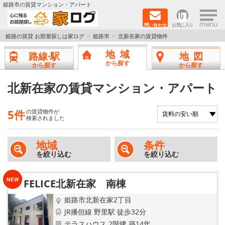
×
姫路市の賃貸マンション・アパート
問い合わせ
お気に入り
TOPページ
姫路の賃貸 お部屋探しは家ログ
姫路市
北新在家の賃貸物件
地域
路線·駅
地図
新築物件
から探す
から探す
から探す
ペットOK物件
北新在家の賃貸マンション・アパート
戸建物件
5件
の賃貸物件が
検索されました
保証人不要物件
地域
条件
を絞り込む
を絞り込む
初期費用リーズナブル物件
都市ガス物件
FELICE北新在家 南棟
姫路市北新在家2丁目
路線·駅から探す
JR播但線 野里駅 徒歩32分
テラスハウス 2階建 築14年