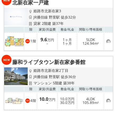
北新在家一戸建
登
録
姫路市北新在家3
JR播但線 野里駅 徒歩32分
貸家 2階建 築37年
お気
階
家賃/
共益費
敷金/
礼金
間取り/
専有面積
9.6
1
5LDK
ヶ月
万円
1
階
お
1
124.94
－
ヶ月
m²
気
に
入
り
藤和ライブタウン新在家参番館
登
録
姫路市北新在家2丁目
JR播但線 野里駅 徒歩36分
マンション 5階建 築38年
お気
階
家賃/
共益費
敷金/
礼金
間取り/
専有面積
10.0
10.0
4LDK
万円
万円
4
階
お
30.0
105.89
－
万円
m²
気
に
入
り