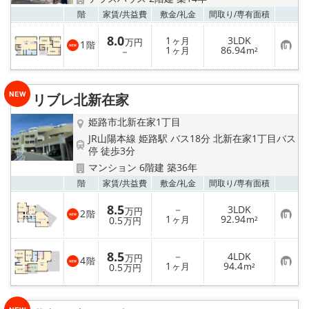
地域から探す
お気
階
家賃/
共益費
敷金/
礼金
間取り/
専有面積
地図から探す
8.0
1
3LDK
ヶ月
万円
1
階
お
1
86.94
－
ヶ月
m²
気
スタッフ
に
入
り
リブレ北新在家
登
店舗情報·アクセス
録
姫路市北新在家1丁目
会社概要
JR山陽本線 姫路駅 バス18分 北新在家1丁目バス
停 徒歩3分
マンション 6階建 築36年
メールでお問い合わせ
お気
階
家賃/
共益費
敷金/
礼金
間取り/
専有面積
8.5
－
3LDK
万円
2
階
お
1
92.94
0.5
ヶ月
m²
万円
気
に
入
8.5
－
4LDK
り
万円
4
階
お
1
94.4
登
0.5
ヶ月
m²
万円
気
録
に
入
り