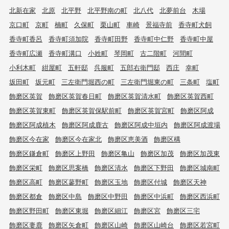
北新在家
北原
北平野
北平野南の町
北八代
北夢前台
木場
京口町
京町
楠町
久保町
栗山町
車崎
景福寺前
香寺町犬飼
香寺町香呂
香寺町須加院
香寺町田野
香寺町中仁野
香寺町中屋
香寺町広瀬
香寺町溝口
小姓町
琴岡町
古二階町
河間町
小利木町
紺屋町
五軒邸
呉服町
五郎右衛門邸
西庄
幸町
坂田町
坂元町
三左衛門堀西の町
三左衛門堀東の町
三条町
塩町
飾磨区英賀
飾磨区英賀春日町
飾磨区英賀清水町
飾磨区英賀西町
飾磨区英賀東町
飾磨区英賀保駅前町
飾磨区英賀宮町
飾磨区阿成
飾磨区阿成植木
飾磨区阿成鹿古
飾磨区阿成中垣内
飾磨区阿成渡場
飾磨区今在家
飾磨区今在家北
飾磨区恵美酒
飾磨区構
飾磨区鎌倉町
飾磨区上野田
飾磨区亀山
飾磨区加茂
飾磨区加茂東
飾磨区栄町
飾磨区思案橋
飾磨区清水
飾磨区下野田
飾磨区城南町
飾磨区高町
飾磨区蓼野町
飾磨区玉地
飾磨区付城
飾磨区天神
飾磨区都倉
飾磨区中島
飾磨区中野田
飾磨区中浜町
飾磨区西浜町
飾磨区野田町
飾磨区東堀
飾磨区細江
飾磨区宮
飾磨区三宅
飾磨区妻鹿
飾磨区矢倉町
飾磨区山崎
飾磨区山崎台
飾磨区若宮町