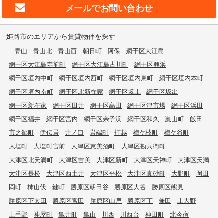
メールで
お問い合わせ
姫路市のエリアから賃貸物件を探す
青山
青山北
青山西
朝日町
阿保
網干区大江島
網干区大江島寺前町
網干区大江島古川町
網干区興浜
網干区垣内中町
網干区垣内西町
網干区垣内東町
網干区垣内本町
網干区垣内南町
網干区北新在家
網干区坂上
網干区坂出
網干区新在家
網干区田井
網干区高田
網干区津市場
網干区浜田
網干区福井
網干区宮内
網干区余子浜
網干区和久
嵐山町
飯田
市之郷町
伊伝居
井ノ口
岩端町
打越
梅ケ枝町
梅ケ谷町
大塩町
大塩町宮前
大津区恵美酒町
大津区勘兵衛町
大津区北天満町
大津区吉美
大津区新町
大津区天神町
大津区天満
大津区長松
大津区西土井
大津区平松
大津区真砂町
大野町
岡田
岡町
柿山伏
鍵町
勝原区朝日谷
勝原区大谷
勝原区熊見
勝原区下太田
勝原区宮田
勝原区山戸
勝原区丁
兼田
上大野
上手野
神屋町
亀井町
亀山
川西
川西台
神田町
北今宿