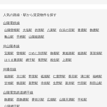
人気の路線・駅から賃貸物件を探す
山陽電鉄線
山陽曽根駅
大塩駅
的形駅
八家駅
白浜の宮駅
妻鹿駅
飾磨駅
亀山駅
手柄駅
山陽姫路駅
JR山陽本線
宝殿駅
曽根駅
ひめじ別所駅
御着駅
東姫路駅
姫路駅
英賀保駅
はりま勝原駅
網干駅
竜野駅
相生駅
上郡駅
JR播但線
姫路駅
京口駅
野里駅
砥堀駅
仁豊野駅
香呂駅
溝口駅
福崎駅
甘地駅
鶴居駅
新野駅
寺前駅
生野駅
新井駅
竹田駅
和田山駅
山陽電気鉄道網干線
飾磨駅
西飾磨駅
夢前川駅
広畑駅
山陽天満駅
平松駅
山陽網干駅