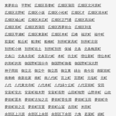
東夢前台
平野町
広畑区吾妻町
広畑区蒲田
広畑区北河原町
広畑区北野町
広畑区小坂
広畑区小松町
広畑区才
広畑区清水町
広畑区城山町
広畑区末広町
広畑区正門通
広畑区高浜町
広畑区長町
広畑区西蒲田
広畑区西夢前台
広畑区則直
広畑区早瀬町
広畑区東新町
広畑区本町
広峰
福沢町
福中町
双葉町
船丘町
船津町
船橋町
別所町家具町
別所町北宿
別所町小林
別所町佐土
別所町別所
保城
北条
北条梅原町
北条口
北条永良町
北条宮の町
本町
坊主町
増位新町
増位本町
的形町的形
御国野町国分寺
御国野町御着
御国野町深志野
神子岡前
御立北
御立中
御立西
御立東
緑台
南今宿
南駅前町
南車崎
南新在家
南町
南八代町
宮上町
宮西町
元塩町
元町
八代
八代東光寺町
八代本町
八代緑ケ丘町
八代宮前町
安田
安富町安志
安富町植木野
安富町長野
山田町牧野
山野井町
山吹
夢前町置本
夢前町古知之庄
夢前町菅生澗
夢前町玉田
夢前町寺
夢前町前之庄
夢前町宮置
夢前町山冨
吉田町
米田町
余部区上川原
余部区上余部
余部区下余部
六角
若菜町
綿町