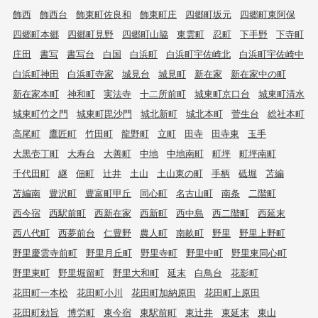
飾西
飾西台
飾東町佐良和
飾東町庄
四郷町坂元
四郷町東阿保
四郷町本郷
四郷町見野
四郷町山脇
東雲町
忍町
下手野
下寺町
庄田
書写
書写台
白国
白浜町
白浜町宇佐崎北
白浜町宇佐崎中
白浜町神田
白浜町寺家
城見台
城見町
新在家
新在家中の町
新在家本町
神和町
実法寺
十二所前町
城東町京口台
城東町清水
城東町竹之門
城東町毘沙門
城北新町
城北本町
菅生台
総社本町
高尾町
鷹匠町
竹田町
龍野町
立町
田寺
田寺東
玉手
大黒壱丁町
大寿台
大善町
中地
中地南町
町坪
町坪南町
千代田町
継
佃町
辻井
土山
土山東の町
手柄
砥堀
苫編
苫編南
豊沢町
豊富町甲丘
同心町
名古山町
南条
二階町
西今宿
西駅前町
西新在家
西新町
西中島
西二階町
西延末
西八代町
西夢前台
仁豊野
農人町
南畝町
野里
野里上野町
野里慶雲寺前町
野里月丘町
野里寺町
野里中町
野里東同心町
野里東町
野里堀留町
野里大和町
延末
白鳥台
花影町
花田町一本松
花田町小川
花田町加納原田
花田町上原田
花田町勅旨
博労町
東今宿
東駅前町
東辻井
東延末
東山