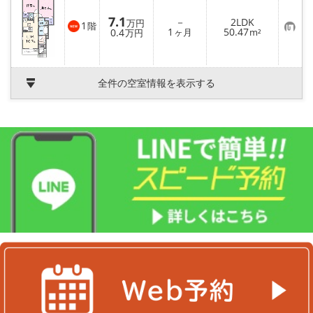
録
7.1
－
2LDK
万円
1
階
お
1
50.47
0.4
ヶ月
m²
万円
気
に
入
り
登
全件の空室情報を表示する
録