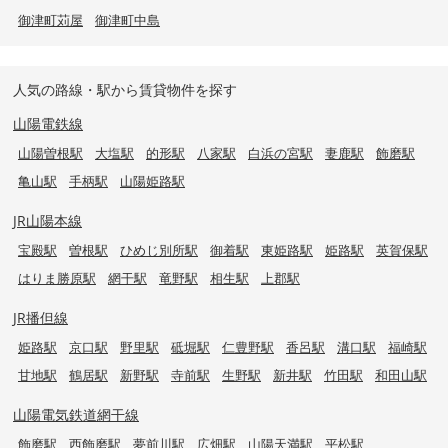
御津町苅屋
御津町中島
人気の路線・駅から賃貸物件を探す
山陽電鉄線
山陽曽根駅
大塩駅
的形駅
八家駅
白浜の宮駅
妻鹿駅
飾磨駅
亀山駅
手柄駅
山陽姫路駅
JR山陽本線
宝殿駅
曽根駅
ひめじ別所駅
御着駅
東姫路駅
姫路駅
英賀保駅
はりま勝原駅
網干駅
竜野駅
相生駅
上郡駅
JR播但線
姫路駅
京口駅
野里駅
砥堀駅
仁豊野駅
香呂駅
溝口駅
福崎駅
甘地駅
鶴居駅
新野駅
寺前駅
生野駅
新井駅
竹田駅
和田山駅
山陽電気鉄道網干線
飾磨駅
西飾磨駅
夢前川駅
広畑駅
山陽天満駅
平松駅