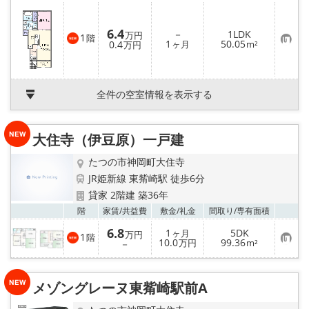
り
登
録
6.4
－
1LDK
万円
1
階
お
1
50.05
0.4
ヶ月
m²
万円
気
に
入
り
登
全件の空室情報を表示する
録
大住寺（伊豆原）一戸建
たつの市神岡町大住寺
JR姫新線 東觜崎駅 徒歩6分
貸家 2階建 築36年
お気
階
家賃/
共益費
敷金/
礼金
間取り/
専有面積
6.8
1
5DK
ヶ月
万円
1
階
お
10.0
99.36
－
万円
m²
気
に
入
り
メゾングレーヌ東觜崎駅前A
登
録