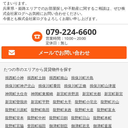
てまいります。
兵庫県・姫路エリアでのお部屋探しや不動産に関するご相談は、ぜひ株
式会社家ログへお気軽にお問い合わせください。
今後とも株式会社家ログをよろしくお願い申し上げます。
079-224-6600
営業時間：10:00～20:00
定休日：無し
メールで
お問い合わせ
たつの市のエリアから賃貸物件を探す
揖西町小神
揖西町土師
揖西町南山
揖保川町片島
揖保川町神戸北山
揖保川町黍田
揖保川町正條
揖保川町山津屋
神岡町大住寺
神岡町東觜崎
新宮町井野原
新宮町光都
新宮町新宮
新宮町曽我井
新宮町平野
龍野町大手
龍野町小宅北
龍野町片山
龍野町川原町
龍野町島田
龍野町末政
龍野町大道
龍野町富永
龍野町堂本
龍野町中村
龍野町日飼
龍野町日山
龍野町本町
龍野町宮脇
誉田町福田
御津町朝臣
御津町岩見
御津町釜屋