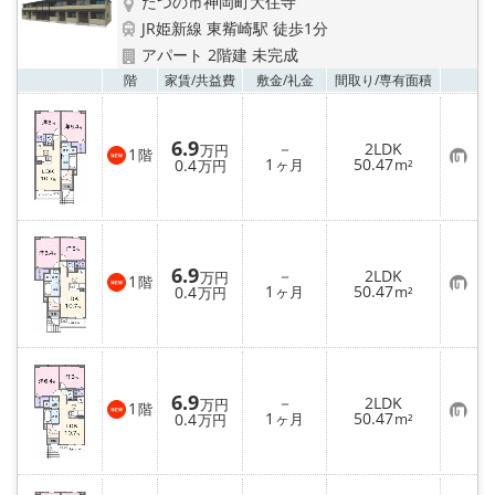
たつの市神岡町大住寺
JR姫新線 東觜崎駅 徒歩1分
アパート 2階建 未完成
お気
階
家賃/
共益費
敷金/
礼金
間取り/
専有面積
6.9
－
2LDK
万円
1
階
お
1
50.47
0.4
ヶ月
m²
万円
気
に
入
り
登
録
6.9
－
2LDK
万円
1
階
お
1
50.47
0.4
ヶ月
m²
万円
気
に
入
り
登
録
6.9
－
2LDK
万円
1
階
お
1
50.47
0.4
ヶ月
m²
万円
気
に
入
り
登