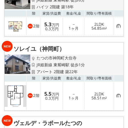
地域から探す
ハイツ 2階建 築18年
お気
階
家賃/
共益費
敷金/
礼金
間取り/
専有面積
地図から探す
5.3
－
2LDK
万円
2
階
お
1
54.85
スタッフ
0.3
ヶ月
m²
万円
気
に
入
店舗情報·アクセス
り
ソレイユ（神岡町）
登
録
会社概要
たつの市神岡町大住寺
JR姫新線 東觜崎駅 徒歩1分
メールでお問い合わせ
アパート 2階建 築22年
お気
階
家賃/
共益費
敷金/
礼金
間取り/
専有面積
5.5
－
2LDK
万円
2
階
お
1
58.51
0.3
ヶ月
m²
万円
気
に
入
り
登
録
ヴェルデ・ラポールたつの