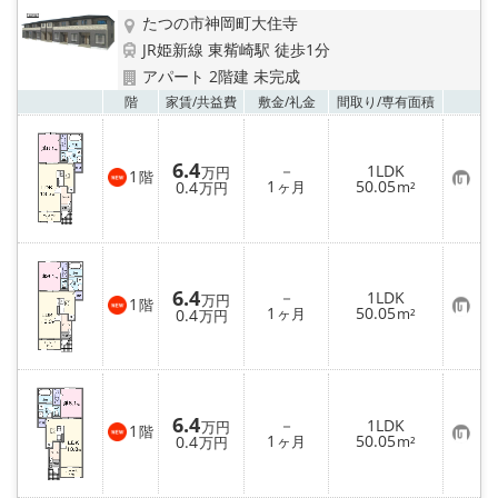
たつの市神岡町大住寺
JR姫新線 東觜崎駅 徒歩1分
アパート 2階建 未完成
お気
階
家賃/
共益費
敷金/
礼金
間取り/
専有面積
6.4
－
1LDK
万円
1
階
お
1
50.05
0.4
ヶ月
m²
万円
気
に
入
り
登
録
6.4
－
1LDK
万円
1
階
お
1
50.05
0.4
ヶ月
m²
万円
気
に
入
り
登
録
6.4
－
1LDK
万円
1
階
お
1
50.05
0.4
ヶ月
m²
万円
気
に
入