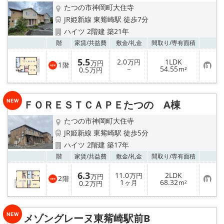
たつの市神岡町大住寺
JR姫新線 東觜崎駅 徒歩7分
ハイツ 2階建 築21年
お気
階
家賃/
共益費
敷金/
礼金
間取り/
専有面積
5.5
2.0
1LDK
万円
万円
1
階
お
－
54.55
0.5
m²
万円
気
に
入
り
ＦＯＲＥＳＴＣＡＰＥたつの A棟
登
録
たつの市神岡町大住寺
JR姫新線 東觜崎駅 徒歩5分
ハイツ 2階建 築17年
お気
階
家賃/
共益費
敷金/
礼金
間取り/
専有面積
6.3
11.0
2LDK
万円
万円
2
階
お
1
68.32
0.2
ヶ月
m²
万円
気
に
入
り
メゾングレーヌ東觜崎駅前B
登
録