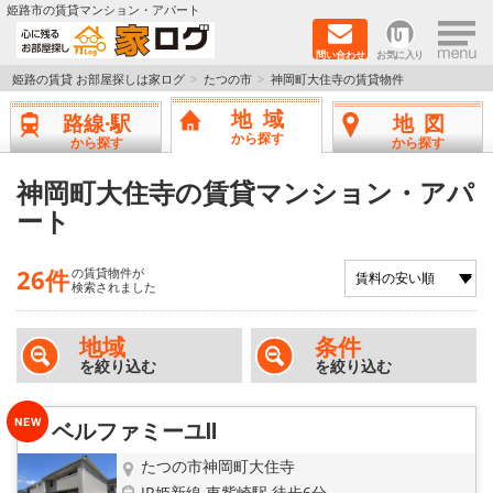
×
姫路市の賃貸マンション・アパート
問い合わせ
お気に入り
TOPページ
姫路の賃貸 お部屋探しは家ログ
たつの市
神岡町大住寺の賃貸物件
地域
路線·駅
地図
新築物件
から探す
から探す
から探す
ペットOK物件
神岡町大住寺の賃貸マンション・アパ
ート
戸建物件
26件
の賃貸物件が
保証人不要物件
検索されました
初期費用リーズナブル物件
地域
条件
を絞り込む
を絞り込む
都市ガス物件
ベルファミーユⅡ
路線·駅から探す
たつの市神岡町大住寺
JR姫新線 東觜崎駅 徒歩6分