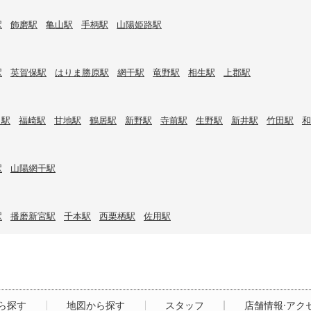
駅
飾磨駅
亀山駅
手柄駅
山陽姫路駅
駅
英賀保駅
はりま勝原駅
網干駅
竜野駅
相生駅
上郡駅
口駅
福崎駅
甘地駅
鶴居駅
新野駅
寺前駅
生野駅
新井駅
竹田駅
和
駅
山陽網干駅
駅
播磨新宮駅
千本駅
西栗栖駅
佐用駅
ら探す
地図から探す
スタッフ
店舗情報·アク