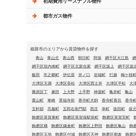
初期費用リーズナブル物件
都市ガス物件
姫路市のエリアから賃貸物件を探す
青山
青山北
青山西
朝日町
阿保
網干区大江島
網干区垣内南町
網干区北新在家
網干区坂上
網干区坂
飯田
市之郷町
伊伝居
井ノ口
岩端町
打越
梅ケ枝
大津区天満
大津区長松
大津区西土井
大津区平松
大
勝原区丁
兼田
上大野
上手野
神屋町
亀井町
亀山
栗山町
車崎
景福寺前
香寺町犬飼
香寺町香呂
香寺
五軒邸
呉服町
五郎右衛門邸
西庄
幸町
坂田町
坂
飾磨区英賀東町
飾磨区英賀保駅前町
飾磨区英賀宮町
飾磨区構
飾磨区鎌倉町
飾磨区上野田
飾磨区亀山
飾
飾磨区玉地
飾磨区付城
飾磨区天神
飾磨区都倉
飾磨