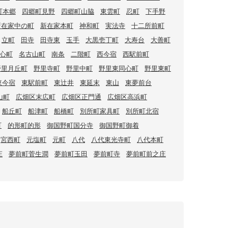
町本郷
四郷町見野
四郷町山脇
東雲町
忍町
下手野
新在家中の町
新在家本町
神和町
実法寺
十二所前町
立町
田寺
田寺東
玉手
大黒壱丁町
大寿台
大善町
心町
名古山町
南条
二階町
西今宿
西駅前町
野里月丘町
野里寺町
野里中町
野里東同心町
野里東町
東今宿
東駅前町
東辻井
東延末
東山
東夢前台
山町
広畑区末広町
広畑区正門通
広畑区高浜町
船丘町
船津町
船橋町
別所町家具町
別所町北宿
町
的形町的形
御国野町国分寺
御国野町御着
宮西町
元塩町
元町
八代
八代東光寺町
八代本町
庄
夢前町菅生澗
夢前町玉田
夢前町寺
夢前町前之庄