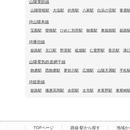
山陽電鉄線
山陽曽根駅
大塩駅
的形駅
八家駅
白浜の宮駅
妻鹿
JR山陽本線
宝殿駅
曽根駅
ひめじ別所駅
御着駅
東姫路駅
姫路
JR播但線
姫路駅
京口駅
野里駅
砥堀駅
仁豊野駅
香呂駅
溝
山陽電気鉄道網干線
飾磨駅
西飾磨駅
夢前川駅
広畑駅
山陽天満駅
平松
JR姫新線
姫路駅
播磨高岡駅
余部駅
太市駅
本竜野駅
東觜崎
TOPページ
路線·駅から探す
地域か