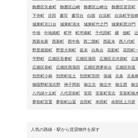
飾磨区矢倉町
飾磨区山崎
飾磨区山崎台
飾磨区若宮町
下寺町
庄田
書写
書写台
白国
白浜町
白浜町宇佐
城東町京口台
城東町清水
城東町竹之門
城東町毘沙門
中地
中地南町
町坪
町坪南町
千代田町
継
佃町
西新在家
西新町
西中島
西二階町
西延末
西八代町
野里堀留町
野里大和町
延末
白鳥台
花影町
花田町
平野町
広畑区吾妻町
広畑区蒲田
広畑区北河原町
広
広畑区長町
広畑区西蒲田
広畑区西夢前台
広畑区則直
別所町小林
別所町佐土
別所町別所
保城
北条
北条
御国野町深志野
神子岡前
御立北
御立中
御立西
御
八代緑ケ丘町
八代宮前町
安田
安富町安志
安富町植
夢前町宮置
夢前町山冨
吉田町
米田町
余部区上川原
人気の路線・駅から賃貸物件を探す