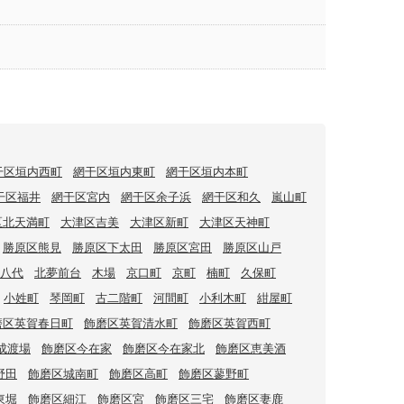
干区垣内西町
網干区垣内東町
網干区垣内本町
干区福井
網干区宮内
網干区余子浜
網干区和久
嵐山町
区北天満町
大津区吉美
大津区新町
大津区天神町
勝原区熊見
勝原区下太田
勝原区宮田
勝原区山戸
八代
北夢前台
木場
京口町
京町
楠町
久保町
小姓町
琴岡町
古二階町
河間町
小利木町
紺屋町
磨区英賀春日町
飾磨区英賀清水町
飾磨区英賀西町
成渡場
飾磨区今在家
飾磨区今在家北
飾磨区恵美酒
野田
飾磨区城南町
飾磨区高町
飾磨区蓼野町
東堀
飾磨区細江
飾磨区宮
飾磨区三宅
飾磨区妻鹿