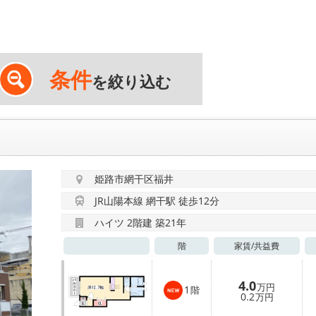
条件
を絞り込む
姫路市網干区福井
JR山陽本線 網干駅 徒歩12分
ハイツ 2階建 築21年
階
家賃/
共益費
4.0
万円
1
階
0.2
万円