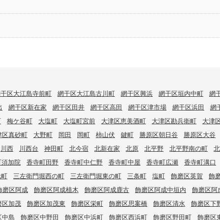
網干区大江島寺前町
網干区大江島古川町
網干区興浜
網干区垣内中町
網
出
網干区新在家
網干区田井
網干区高田
網干区津市場
網干区浜田
網
町
梅ケ谷町
大塩町
大塩町宮前
大津区恵美酒町
大津区勘兵衛町
大津
津区真砂町
大野町
岡田
岡町
柿山伏
鍵町
勝原区朝日谷
勝原区大谷
川西
川西台
神田町
北今宿
北新在家
北原
北平野
北平野南の町
北
町須加院
香寺町田野
香寺町中仁野
香寺町中屋
香寺町広瀬
香寺町溝口
元町
三左衛門堀西の町
三左衛門堀東の町
三条町
塩町
飾磨区英賀
飾
飾磨区阿成
飾磨区阿成植木
飾磨区阿成鹿古
飾磨区阿成中垣内
飾磨区阿
磨区加茂
飾磨区加茂東
飾磨区栄町
飾磨区思案橋
飾磨区清水
飾磨区下
区中島
飾磨区中野田
飾磨区中浜町
飾磨区西浜町
飾磨区野田町
飾磨区