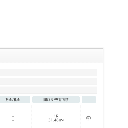
敷金/
礼金
間取り/
専有面積
お気に入り
－
1R
お
－
31.48
m²
気
に