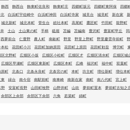
飾西
飾西台
飾東町佐良和
飾東町庄
四郷町坂元
四郷町東阿保
四郷
崎北
白浜町宇佐崎中
白浜町神田
白浜町寺家
城見台
城見町
新在家
城北新町
城北本町
菅生台
総社本町
高尾町
鷹匠町
竹田町
龍野町
辻井
土山
土山東の町
手柄
砥堀
苫編
苫編南
豊沢町
豊富町甲丘
同
西夢前台
仁豊野
農人町
南畝町
野里
野里上野町
野里慶雲寺前町
一本松
花田町小川
花田町加納原田
花田町上原田
花田町勅旨
博労町
畑区北野町
広畑区小坂
広畑区小松町
広畑区才
広畑区清水町
広畑区城
広畑区早瀬町
広畑区東新町
広畑区本町
広峰
福沢町
福中町
双葉町
梅原町
北条口
北条永良町
北条宮の町
本町
坊主町
増位新町
増位本
立東
緑台
南今宿
南駅前町
南車崎
南新在家
南町
南八代町
宮上町
木野
安富町長野
山田町牧野
山野井町
山吹
夢前町置本
夢前町古知之
余部区上余部
余部区下余部
六角
若菜町
綿町