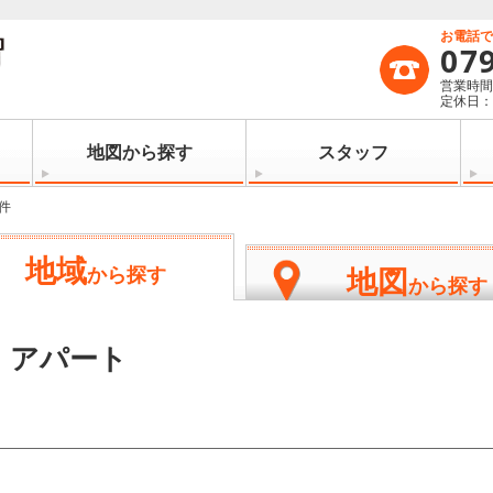
お電話
07
営業時間：
定休日
地図から探す
スタッフ
件
地域
地図
から探す
から探す
・アパート