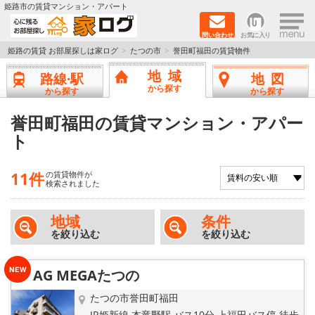
×
姫路市の賃貸マンション・アパート
問い合わせ
お気に入り
TOPページ
姫路の賃貸 お部屋探しは家ログ
たつの市
誉田町福田の賃貸物件
地域
路線·駅
地図
新築物件
から探す
から探す
から探す
ペットOK物件
誉田町福田の賃貸マンション・アパー
ト
戸建物件
11件
の賃貸物件が
保証人不要物件
検索されました
初期費用リーズナブル物件
地域
条件
を絞り込む
を絞り込む
都市ガス物件
AG MEGAたつの
路線·駅から探す
たつの市誉田町福田
JR姫新線 本竜野駅 バス10分 上福田バス停 徒歩