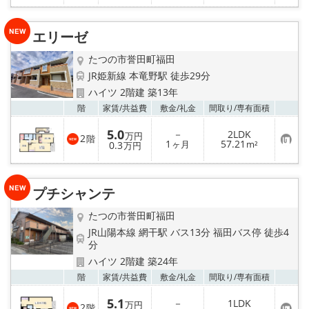
に
入
り
エリーゼ
登
録
たつの市誉田町福田
JR姫新線 本竜野駅 徒歩29分
ハイツ 2階建 築13年
お気
階
家賃/
共益費
敷金/
礼金
間取り/
専有面積
5.0
－
2LDK
万円
2
階
お
1
57.21
0.3
ヶ月
m²
万円
気
に
入
り
プチシャンテ
登
録
たつの市誉田町福田
JR山陽本線 網干駅 バス13分 福田バス停 徒歩4
分
ハイツ 2階建 築24年
お気
階
家賃/
共益費
敷金/
礼金
間取り/
専有面積
5.1
－
1LDK
万円
2
階