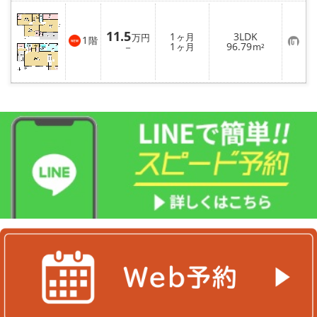
11.5
1
3LDK
ヶ月
万円
1
階
お
1
96.79
－
ヶ月
m²
気
に
入
り
登
録