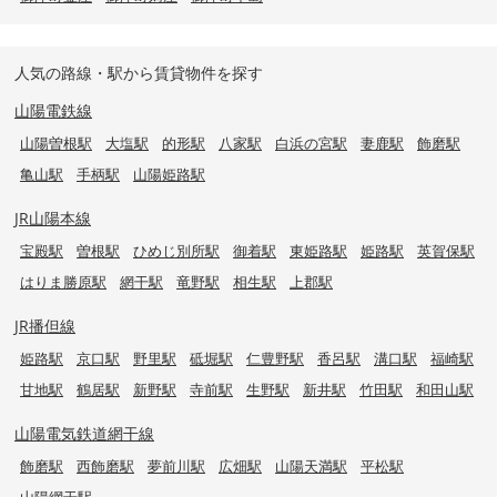
人気の路線・駅から賃貸物件を探す
山陽電鉄線
山陽曽根駅
大塩駅
的形駅
八家駅
白浜の宮駅
妻鹿駅
飾磨駅
亀山駅
手柄駅
山陽姫路駅
JR山陽本線
宝殿駅
曽根駅
ひめじ別所駅
御着駅
東姫路駅
姫路駅
英賀保駅
はりま勝原駅
網干駅
竜野駅
相生駅
上郡駅
JR播但線
姫路駅
京口駅
野里駅
砥堀駅
仁豊野駅
香呂駅
溝口駅
福崎駅
甘地駅
鶴居駅
新野駅
寺前駅
生野駅
新井駅
竹田駅
和田山駅
山陽電気鉄道網干線
飾磨駅
西飾磨駅
夢前川駅
広畑駅
山陽天満駅
平松駅
山陽網干駅