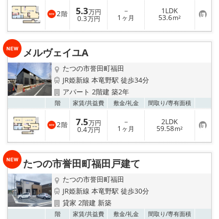
5.3
－
1LDK
万円
2
階
お
1
53.6
0.3
ヶ月
m²
万円
気
に
入
り
メルヴェイユA
登
録
たつの市誉田町福田
JR姫新線 本竜野駅 徒歩34分
アパート 2階建 築2年
お気
階
家賃/
共益費
敷金/
礼金
間取り/
専有面積
7.5
－
2LDK
万円
2
階
お
1
59.58
0.4
ヶ月
m²
万円
気
に
入
り
たつの市誉田町福田戸建て
登
録
たつの市誉田町福田
JR姫新線 本竜野駅 徒歩30分
貸家 2階建 新築
お気
階
家賃/
共益費
敷金/
礼金
間取り/
専有面積