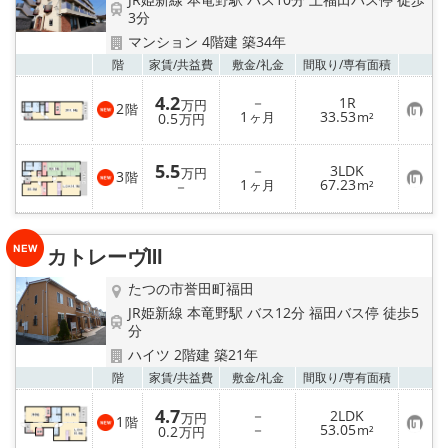
地域から探す
3分
マンション 4階建 築34年
地図から探す
お気
階
家賃/
共益費
敷金/
礼金
間取り/
専有面積
スタッフ
4.2
－
1R
万円
2
階
お
1
33.53
0.5
ヶ月
m²
万円
気
に
店舗情報·アクセス
入
5.5
－
3LDK
り
万円
3
階
お
1
67.23
登
－
ヶ月
m²
会社概要
気
録
に
入
り
メールでお問い合わせ
カトレーヴⅢ
登
録
たつの市誉田町福田
JR姫新線 本竜野駅 バス12分 福田バス停 徒歩5
分
ハイツ 2階建 築21年
お気
階
家賃/
共益費
敷金/
礼金
間取り/
専有面積
4.7
－
2LDK
万円
1
階
お
－
53.05
0.2
m²
万円
気