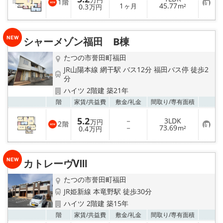
万円
1
階
お
1
45.77
0.3
ヶ月
m²
万円
気
に
入
り
シャーメゾン福田 B棟
登
録
たつの市誉田町福田
JR山陽本線 網干駅 バス12分 福田バス停 徒歩2
分
ハイツ 2階建 築21年
お気
階
家賃/
共益費
敷金/
礼金
間取り/
専有面積
5.2
－
3LDK
万円
2
階
お
－
73.69
0.4
m²
万円
気
に
入
り
カトレーヴⅧ
登
録
たつの市誉田町福田
JR姫新線 本竜野駅 徒歩30分
ハイツ 2階建 築15年
お気
階
家賃/
共益費
敷金/
礼金
間取り/
専有面積