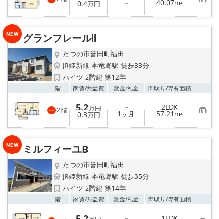
お
－
40.07
0.4
m²
万円
気
に
入
り
グランフレールⅡ
登
録
たつの市誉田町福田
JR姫新線 本竜野駅 徒歩33分
ハイツ 2階建 築12年
お気
階
家賃/
共益費
敷金/
礼金
間取り/
専有面積
5.2
－
2LDK
万円
2
階
お
1
57.21
0.3
ヶ月
m²
万円
気
に
入
り
ミルフィーユB
登
録
たつの市誉田町福田
JR姫新線 本竜野駅 徒歩35分
ハイツ 2階建 築14年
お気
階
家賃/
共益費
敷金/
礼金
間取り/
専有面積
5.2
－
1LDK