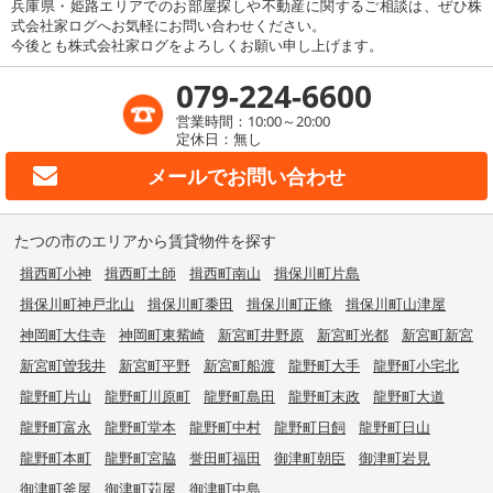
兵庫県・姫路エリアでのお部屋探しや不動産に関するご相談は、ぜひ株
式会社家ログへお気軽にお問い合わせください。
今後とも株式会社家ログをよろしくお願い申し上げます。
079-224-6600
営業時間：10:00～20:00
定休日：無し
メールで
お問い合わせ
たつの市のエリアから賃貸物件を探す
揖西町小神
揖西町土師
揖西町南山
揖保川町片島
揖保川町神戸北山
揖保川町黍田
揖保川町正條
揖保川町山津屋
神岡町大住寺
神岡町東觜崎
新宮町井野原
新宮町光都
新宮町新宮
新宮町曽我井
新宮町平野
新宮町船渡
龍野町大手
龍野町小宅北
龍野町片山
龍野町川原町
龍野町島田
龍野町末政
龍野町大道
龍野町富永
龍野町堂本
龍野町中村
龍野町日飼
龍野町日山
龍野町本町
龍野町宮脇
誉田町福田
御津町朝臣
御津町岩見
御津町釜屋
御津町苅屋
御津町中島