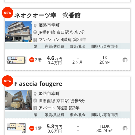
り
登
録
ネオクオーツ幸 弐番館
姫路市幸町
JR播但線 京口駅 徒歩7分
マンション 4階建 築24年
お気
階
家賃/
共益費
敷金/
礼金
間取り/
専有面積
4.6
－
1K
万円
2
階
お
2
26
0.4
ヶ月
m²
万円
気
に
入
り
F asecia fougere
登
録
姫路市幸町
JR播但線 京口駅 徒歩5分
アパート 3階建 築2年
お気
階
家賃/
共益費
敷金/
礼金
間取り/
専有面積
5.8
－
1LDK
万円
1
階
お
－
30.24
0.6
m²
万円
気