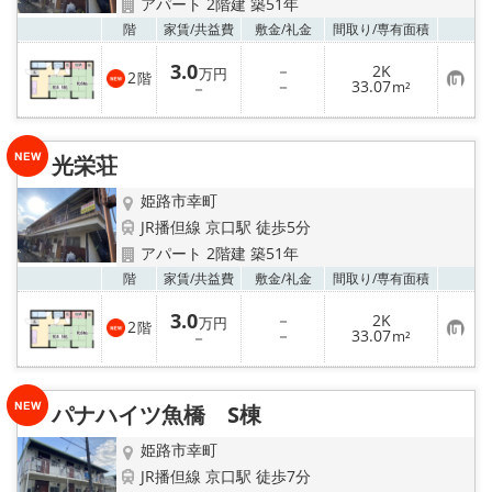
アパート 2階建 築51年
お気
階
家賃/
共益費
敷金/
礼金
間取り/
専有面積
3.0
－
2K
万円
2
階
お
－
33.07
－
m²
気
に
入
り
光栄荘
登
録
姫路市幸町
JR播但線 京口駅 徒歩5分
アパート 2階建 築51年
お気
階
家賃/
共益費
敷金/
礼金
間取り/
専有面積
3.0
－
2K
万円
2
階
お
－
33.07
－
m²
気
に
入
り
パナハイツ魚橋 S棟
登
録
姫路市幸町
JR播但線 京口駅 徒歩7分