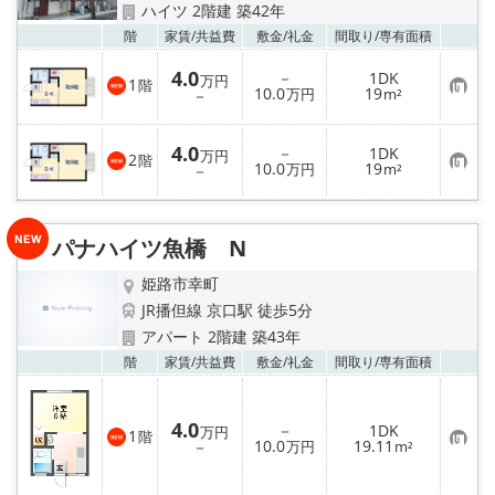
ハイツ 2階建 築42年
お気
階
家賃/
共益費
敷金/
礼金
間取り/
専有面積
4.0
－
1DK
万円
1
階
お
10.0
19
－
万円
m²
気
に
入
4.0
－
1DK
り
万円
2
階
お
10.0
19
登
－
万円
m²
気
録
に
入
り
パナハイツ魚橋 N
登
録
姫路市幸町
JR播但線 京口駅 徒歩5分
アパート 2階建 築43年
お気
階
家賃/
共益費
敷金/
礼金
間取り/
専有面積
4.0
－
1DK
万円
1
階
お
10.0
19.11
－
万円
m²
気
に
入