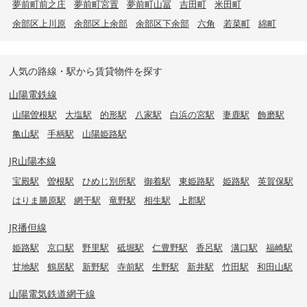
夢前町前之庄
夢前町宮置
夢前町山冨
吉田町
米田町
余部区上川原
余部区上余部
余部区下余部
六角
若菜町
綿町
人気の路線・駅から賃貸物件を探す
山陽電鉄線
山陽曽根駅
大塩駅
的形駅
八家駅
白浜の宮駅
妻鹿駅
飾磨駅
亀山駅
手柄駅
山陽姫路駅
JR山陽本線
宝殿駅
曽根駅
ひめじ別所駅
御着駅
東姫路駅
姫路駅
英賀保駅
はりま勝原駅
網干駅
竜野駅
相生駅
上郡駅
JR播但線
姫路駅
京口駅
野里駅
砥堀駅
仁豊野駅
香呂駅
溝口駅
福崎駅
甘地駅
鶴居駅
新野駅
寺前駅
生野駅
新井駅
竹田駅
和田山駅
山陽電気鉄道網干線