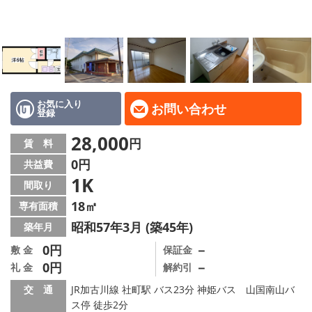
地域から探す
地図から探す
スタッフ
店舗情報·アクセス
お気に入り
お問い合わせ
登録
会社概要
28,000
円
賃 料
0円
共益費
メールでお問い合わせ
1K
間取り
18㎡
専有面積
昭和57年3月 (築45年)
築年月
0円
－
敷 金
保証金
0円
－
礼 金
解約引
交 通
JR加古川線 社町駅 バス23分 神姫バス 山国南山バ
ス停 徒歩2分