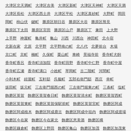
大津区北天満町
大津区吉美
大津区新町
大津区天神町
大津区天満
大津区長松
大津区西土井
大津区平松
大津区真砂町
大野町
岡田
岡町
柿山伏
鍵町
勝原区朝日谷
勝原区大谷
勝原区熊見
勝原区下太田
勝原区宮田
勝原区山戸
勝原区丁
兼田
上大野
上手野
神屋町
亀井町
亀山
川西
川西台
神田町
北今宿
北新在家
北原
北平野
北平野南の町
北八代
北夢前台
木場
京口町
京町
楠町
久保町
栗山町
車崎
景福寺前
香寺町犬飼
香寺町香呂
香寺町須加院
香寺町田野
香寺町中仁野
香寺町中屋
香寺町広瀬
香寺町溝口
小姓町
琴岡町
古二階町
河間町
小利木町
紺屋町
五軒邸
呉服町
五郎右衛門邸
西庄
幸町
坂田町
坂元町
三左衛門堀西の町
三左衛門堀東の町
三条町
塩町
飾磨区英賀
飾磨区英賀春日町
飾磨区英賀清水町
飾磨区英賀西町
飾磨区英賀東町
飾磨区英賀保駅前町
飾磨区英賀宮町
飾磨区阿成
飾磨区阿成植木
飾磨区阿成鹿古
飾磨区阿成中垣内
飾磨区阿成渡場
飾磨区今在家
飾磨区今在家北
飾磨区恵美酒
飾磨区構
飾磨区鎌倉町
飾磨区上野田
飾磨区亀山
飾磨区加茂
飾磨区加茂東