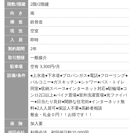
階数/階建
2階/2階建
向 き
南
構 造
鉄骨造
現 況
空室
入 居
即時
契約期間
2年
取引態様
一般媒介
駐車場
空有 3,300円/月
設備/条件
上水道
下水道
プロパンガス
電話
フローリング
バルコニー
ガスキッチン
シャワー
バス・トイレ
同室
収納スペース
インターネット対応
駐輪場
コ
ンロ2口以上
バイク置場
室外洗濯置場
光ファイバ
ー
日当たり良好
閑静な住宅街
インターネット無
料
2人入居可
保証人不要
高齢者相談
敷金・礼金０円！！お得です！！
保 険
加入要
保証会社
利用必須 初回保証料25,000円