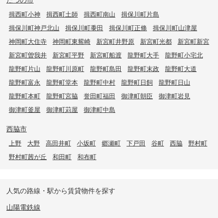
揖西町小神
揖西町土師
揖西町南山
揖保川町片島
揖保川町神戸北山
揖保川町黍田
揖保川町正條
揖保川町山津屋
神岡町大住寺
神岡町東觜崎
新宮町井野原
新宮町光都
新宮町新宮
新宮町曽我井
新宮町平野
新宮町船渡
龍野町大手
龍野町小宅北
龍野町片山
龍野町川原町
龍野町島田
龍野町末政
龍野町大道
龍野町富永
龍野町堂本
龍野町中村
龍野町日飼
龍野町日山
龍野町本町
龍野町宮脇
誉田町福田
御津町朝臣
御津町岩見
御津町釜屋
御津町苅屋
御津町中島
西脇市
上野
大野
高田井町
小坂町
郷瀬町
下戸田
谷町
西脇
野村町
野村町茜が丘
和田町
和布町
人気の路線・駅から賃貸物件を探す
山陽電鉄線