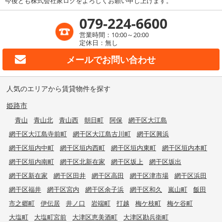
今後とも株式会社家ログをよろしくお願い申し上げます。
079-224-6600
営業時間：10:00～20:00
定休日：無し
メールで
お問い合わせ
人気のエリアから賃貸物件を探す
姫路市
青山
青山北
青山西
朝日町
阿保
網干区大江島
網干区大江島寺前町
網干区大江島古川町
網干区興浜
網干区垣内中町
網干区垣内西町
網干区垣内東町
網干区垣内本町
網干区垣内南町
網干区北新在家
網干区坂上
網干区坂出
網干区新在家
網干区田井
網干区高田
網干区津市場
網干区浜田
網干区福井
網干区宮内
網干区余子浜
網干区和久
嵐山町
飯田
市之郷町
伊伝居
井ノ口
岩端町
打越
梅ケ枝町
梅ケ谷町
大塩町
大塩町宮前
大津区恵美酒町
大津区勘兵衛町