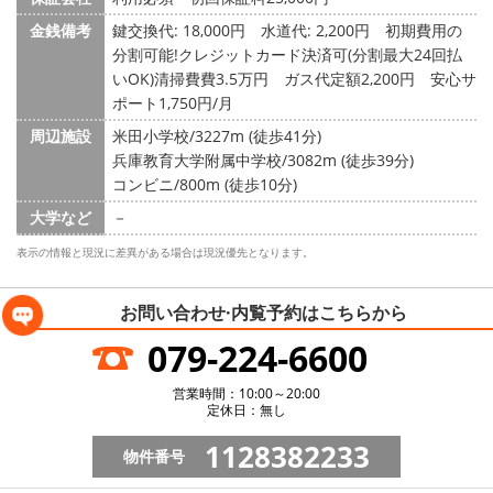
金銭備考
鍵交換代: 18,000円
水道代: 2,200円
初期費用の
分割可能!クレジットカード決済可(分割最大24回払
いOK)清掃費費3.5万円 ガス代定額2,200円 安心サ
ポート1,750円/月
周辺施設
米田小学校/3227m (徒歩41分)
兵庫教育大学附属中学校/3082m (徒歩39分)
コンビニ/800m (徒歩10分)
大学など
－
表示の情報と現況に差異がある場合は現況優先となります。
お問い合わせ·内覧予約は
こちらから
079-224-6600
営業時間：10:00～20:00
定休日：無し
1128382233
物件番号