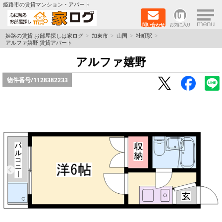
×
姫路市の賃貸マンション・アパート
問い合わせ
お気に入り
TOPページ
姫路の賃貸 お部屋探しは家ログ
加東市
山国
社町駅
アルファ嬉野 賃貸アパート
新築物件
アルファ嬉野
物件番号/
1128382233
ペットOK物件
戸建物件
保証人不要物件
初期費用リーズナブル物件
都市ガス物件
路線·駅から探す