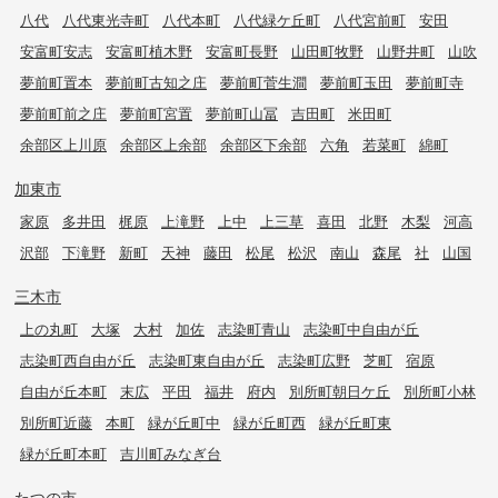
八代
八代東光寺町
八代本町
八代緑ケ丘町
八代宮前町
安田
安富町安志
安富町植木野
安富町長野
山田町牧野
山野井町
山吹
夢前町置本
夢前町古知之庄
夢前町菅生澗
夢前町玉田
夢前町寺
夢前町前之庄
夢前町宮置
夢前町山冨
吉田町
米田町
余部区上川原
余部区上余部
余部区下余部
六角
若菜町
綿町
加東市
家原
多井田
梶原
上滝野
上中
上三草
喜田
北野
木梨
河高
沢部
下滝野
新町
天神
藤田
松尾
松沢
南山
森尾
社
山国
三木市
上の丸町
大塚
大村
加佐
志染町青山
志染町中自由が丘
志染町西自由が丘
志染町東自由が丘
志染町広野
芝町
宿原
自由が丘本町
末広
平田
福井
府内
別所町朝日ケ丘
別所町小林
別所町近藤
本町
緑が丘町中
緑が丘町西
緑が丘町東
緑が丘町本町
吉川町みなぎ台
たつの市