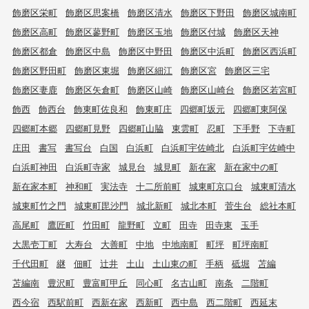
飾磨区栄町
飾磨区思案橋
飾磨区清水
飾磨区下野田
飾磨区城南町
飾磨区高町
飾磨区蓼野町
飾磨区玉地
飾磨区付城
飾磨区天神
飾磨区都倉
飾磨区中島
飾磨区中野田
飾磨区中浜町
飾磨区西浜町
飾磨区野田町
飾磨区東堀
飾磨区細江
飾磨区宮
飾磨区三宅
飾磨区妻鹿
飾磨区矢倉町
飾磨区山崎
飾磨区山崎台
飾磨区若宮町
飾西
飾西台
飾東町佐良和
飾東町庄
四郷町坂元
四郷町東阿保
四郷町本郷
四郷町見野
四郷町山脇
東雲町
忍町
下手野
下寺町
庄田
書写
書写台
白国
白浜町
白浜町宇佐崎北
白浜町宇佐崎中
白浜町神田
白浜町寺家
城見台
城見町
新在家
新在家中の町
新在家本町
神和町
実法寺
十二所前町
城東町京口台
城東町清水
城東町竹之門
城東町毘沙門
城北新町
城北本町
菅生台
総社本町
高尾町
鷹匠町
竹田町
龍野町
立町
田寺
田寺東
玉手
大黒壱丁町
大寿台
大善町
中地
中地南町
町坪
町坪南町
千代田町
継
佃町
辻井
土山
土山東の町
手柄
砥堀
苫編
苫編南
豊沢町
豊富町甲丘
同心町
名古山町
南条
二階町
西今宿
西駅前町
西新在家
西新町
西中島
西二階町
西延末