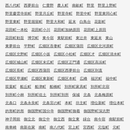
西八代町
西夢前台
仁豊野
農人町
南畝町
野里
野里上野町
野里慶雲寺前町
野里月丘町
野里寺町
野里中町
野里東同心町
野里東町
野里堀留町
野里大和町
延末
白鳥台
花影町
花田町一本松
花田町小川
花田町加納原田
花田町上原田
花田町勅旨
博労町
東今宿
東駅前町
東辻井
東延末
東山
東夢前台
平野町
広畑区吾妻町
広畑区蒲田
広畑区北河原町
広畑区北野町
広畑区小坂
広畑区小松町
広畑区才
広畑区清水町
広畑区城山町
広畑区末広町
広畑区正門通
広畑区高浜町
広畑区長町
広畑区西蒲田
広畑区西夢前台
広畑区則直
広畑区早瀬町
広畑区東新町
広畑区本町
広峰
福沢町
福中町
双葉町
船丘町
船津町
船橋町
別所町家具町
別所町北宿
別所町小林
別所町佐土
別所町別所
保城
北条
北条梅原町
北条口
北条永良町
北条宮の町
本町
坊主町
増位新町
増位本町
的形町的形
御国野町国分寺
御国野町御着
御国野町深志野
神子岡前
御立北
御立中
御立西
御立東
緑台
南今宿
南駅前町
南車崎
南新在家
南町
南八代町
宮上町
宮西町
元塩町
元町