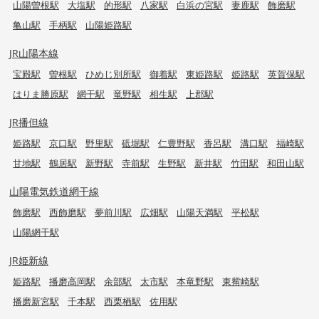
山陽曽根駅
大塩駅
的形駅
八家駅
白浜の宮駅
妻鹿駅
飾磨駅
亀山駅
手柄駅
山陽姫路駅
JR山陽本線
宝殿駅
曽根駅
ひめじ別所駅
御着駅
東姫路駅
姫路駅
英賀保駅
はりま勝原駅
網干駅
竜野駅
相生駅
上郡駅
JR播但線
姫路駅
京口駅
野里駅
砥堀駅
仁豊野駅
香呂駅
溝口駅
福崎駅
甘地駅
鶴居駅
新野駅
寺前駅
生野駅
新井駅
竹田駅
和田山駅
山陽電気鉄道網干線
飾磨駅
西飾磨駅
夢前川駅
広畑駅
山陽天満駅
平松駅
山陽網干駅
JR姫新線
姫路駅
播磨高岡駅
余部駅
太市駅
本竜野駅
東觜崎駅
播磨新宮駅
千本駅
西栗栖駅
佐用駅