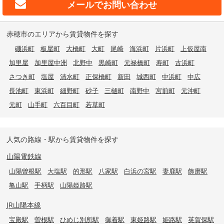
メールで
お問い合わせ
赤穂市のエリアから賃貸物件を探す
磯浜町
板屋町
大橋町
大町
尾崎
海浜町
片浜町
上仮屋南
加里屋
加里屋中洲
北野中
黒崎町
元禄橋町
寿町
古浜町
さつき町
塩屋
清水町
正保橋町
新田
城西町
中浜町
中広
長池町
東浜町
細野町
砂子
三樋町
南野中
宮前町
元沖町
元町
山手町
六百目町
若草町
人気の路線・駅から賃貸物件を探す
山陽電鉄線
山陽曽根駅
大塩駅
的形駅
八家駅
白浜の宮駅
妻鹿駅
飾磨駅
亀山駅
手柄駅
山陽姫路駅
JR山陽本線
宝殿駅
曽根駅
ひめじ別所駅
御着駅
東姫路駅
姫路駅
英賀保駅