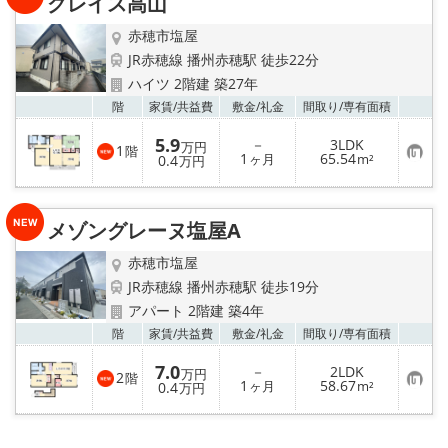
グレイス高山
登
録
赤穂市塩屋
JR赤穂線 播州赤穂駅 徒歩22分
ハイツ 2階建 築27年
お気
階
家賃/
共益費
敷金/
礼金
間取り/
専有面積
5.9
－
3LDK
万円
1
階
お
1
65.54
0.4
ヶ月
m²
万円
気
に
入
り
メゾングレーヌ塩屋A
登
録
赤穂市塩屋
JR赤穂線 播州赤穂駅 徒歩19分
アパート 2階建 築4年
お気
階
家賃/
共益費
敷金/
礼金
間取り/
専有面積
7.0
－
2LDK
万円
2
階
お
1
58.67
0.4
ヶ月
m²
万円
気
に
入
り