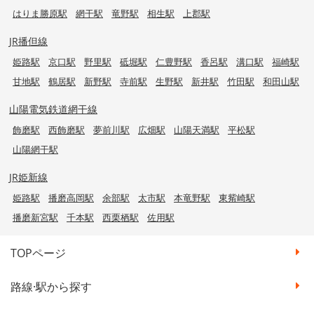
はりま勝原駅
網干駅
竜野駅
相生駅
上郡駅
JR播但線
姫路駅
京口駅
野里駅
砥堀駅
仁豊野駅
香呂駅
溝口駅
福崎駅
甘地駅
鶴居駅
新野駅
寺前駅
生野駅
新井駅
竹田駅
和田山駅
山陽電気鉄道網干線
飾磨駅
西飾磨駅
夢前川駅
広畑駅
山陽天満駅
平松駅
山陽網干駅
JR姫新線
姫路駅
播磨高岡駅
余部駅
太市駅
本竜野駅
東觜崎駅
播磨新宮駅
千本駅
西栗栖駅
佐用駅
TOPページ
路線·駅から探す