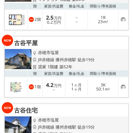
地域から探す
お気
階
家賃/
共益費
敷金/
礼金
間取り/
専有面積
地図から探す
2.5
－
1R
万円
2
階
お
－
23
0.2
m²
万円
気
スタッフ
に
入
り
古谷平屋
登
店舗情報·アクセス
録
赤穂市塩屋
会社概要
JR赤穂線 播州赤穂駅 徒歩19分
貸家 1階建 築52年
メールでお問い合わせ
お気
階
家賃/
共益費
敷金/
礼金
間取り/
専有面積
4.2
1
3K
ヶ月
万円
1
階
お
1
50.1
－
ヶ月
m²
気
に
入
り
古谷住宅
登
録
赤穂市塩屋
JR赤穂線 播州赤穂駅 徒歩19分