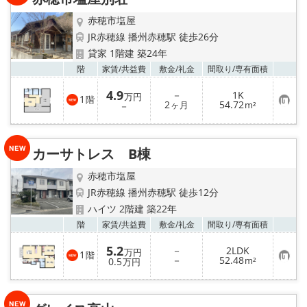
録
赤穂市塩屋
JR赤穂線 播州赤穂駅 徒歩26分
貸家 1階建 築24年
お気
階
家賃/
共益費
敷金/
礼金
間取り/
専有面積
4.9
－
1K
万円
1
階
お
2
54.72
－
ヶ月
m²
気
に
入
り
カーサトレス B棟
登
録
赤穂市塩屋
JR赤穂線 播州赤穂駅 徒歩12分
ハイツ 2階建 築22年
お気
階
家賃/
共益費
敷金/
礼金
間取り/
専有面積
5.2
－
2LDK
万円
1
階
お
－
52.48
0.5
m²
万円
気
に
入
り