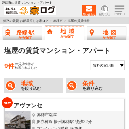
×
姫路市の賃貸マンション・アパート
問い合わせ
お気に入り
TOPページ
姫路の賃貸 お部屋探しは家ログ
赤穂市
塩屋の賃貸物件
地域
路線·駅
地図
新築物件
から探す
から探す
から探す
ペットOK物件
塩屋の賃貸マンション・アパート
戸建物件
9件
の賃貸物件が
検索されました
保証人不要物件
地域
条件
を絞り込む
を絞り込む
初期費用リーズナブル物件
都市ガス物件
アヴァンセ
赤穂市塩屋
路線·駅から探す
JR赤穂線 播州赤穂駅 徒歩22分
マンション 3階建 築28年