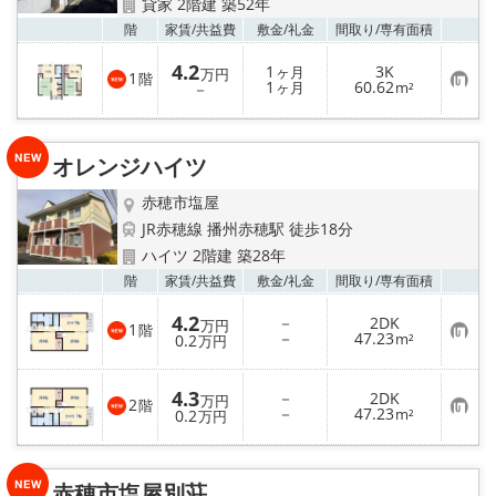
貸家 2階建 築52年
お気
階
家賃/
共益費
敷金/
礼金
間取り/
専有面積
4.2
1
3K
ヶ月
万円
1
階
お
1
60.62
－
ヶ月
m²
気
に
入
り
オレンジハイツ
登
録
赤穂市塩屋
JR赤穂線 播州赤穂駅 徒歩18分
ハイツ 2階建 築28年
お気
階
家賃/
共益費
敷金/
礼金
間取り/
専有面積
4.2
－
2DK
万円
1
階
お
－
47.23
0.2
m²
万円
気
に
入
4.3
－
2DK
り
万円
2
階
お
－
47.23
登
0.2
m²
万円
気
録
に
入
り
赤穂市塩屋別荘
登