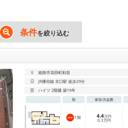
条件
を絞り込む
姫路市花田町勅旨
JR播但線 京口駅 徒歩29分
ハイツ 2階建 築19年
階
家賃/
共益費
4.4
万円
1
階
0.3
万円