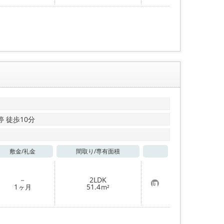
入
り
登
録
 徒歩10分
敷金/
礼金
間取り/
専有面積
お気に入り
－
2LDK
お
1
51.4
ヶ月
m²
気
に
入
り
登