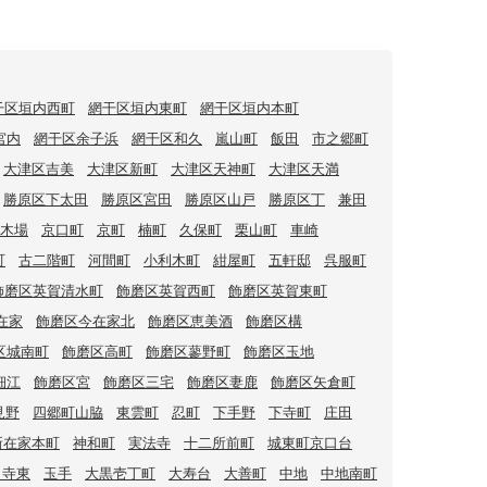
干区垣内西町
網干区垣内東町
網干区垣内本町
宮内
網干区余子浜
網干区和久
嵐山町
飯田
市之郷町
大津区吉美
大津区新町
大津区天神町
大津区天満
勝原区下太田
勝原区宮田
勝原区山戸
勝原区丁
兼田
木場
京口町
京町
楠町
久保町
栗山町
車崎
町
古二階町
河間町
小利木町
紺屋町
五軒邸
呉服町
飾磨区英賀清水町
飾磨区英賀西町
飾磨区英賀東町
在家
飾磨区今在家北
飾磨区恵美酒
飾磨区構
区城南町
飾磨区高町
飾磨区蓼野町
飾磨区玉地
細江
飾磨区宮
飾磨区三宅
飾磨区妻鹿
飾磨区矢倉町
見野
四郷町山脇
東雲町
忍町
下手野
下寺町
庄田
新在家本町
神和町
実法寺
十二所前町
城東町京口台
田寺東
玉手
大黒壱丁町
大寿台
大善町
中地
中地南町