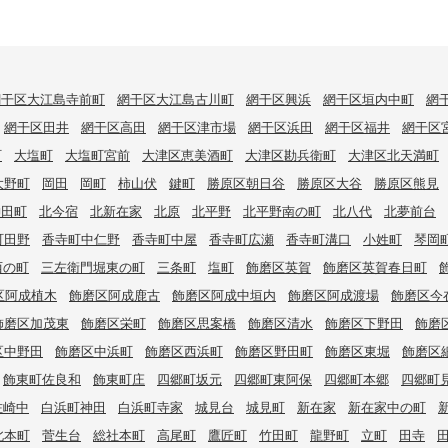
網干区大江島寺前町
網干区大江島古川町
網干区興浜
網干区垣内中町
網
網干区田井
網干区高田
網干区津市場
網干区浜田
網干区福井
網干区
町
大塩町
大塩町宮前
大津区恵美酒町
大津区勘兵衛町
大津区北天満町
大野町
岡田
岡町
柿山伏
鍵町
勝原区朝日谷
勝原区大谷
勝原区熊見
神田町
北今宿
北新在家
北原
北平野
北平野南の町
北八代
北夢前台
町田野
香寺町中仁野
香寺町中屋
香寺町広瀬
香寺町溝口
小姓町
琴岡
西の町
三左衛門堀東の町
三条町
塩町
飾磨区英賀
飾磨区英賀春日町
区阿成植木
飾磨区阿成鹿古
飾磨区阿成中垣内
飾磨区阿成渡場
飾磨区今
飾磨区加茂東
飾磨区栄町
飾磨区思案橋
飾磨区清水
飾磨区下野田
飾磨
区中野田
飾磨区中浜町
飾磨区西浜町
飾磨区野田町
飾磨区東堀
飾磨区
飾東町佐良和
飾東町庄
四郷町坂元
四郷町東阿保
四郷町本郷
四郷町
佐崎中
白浜町神田
白浜町寺家
城見台
城見町
新在家
新在家中の町
北本町
菅生台
総社本町
高尾町
鷹匠町
竹田町
龍野町
立町
田寺