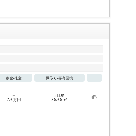
録
敷金/
礼金
間取り/
専有面積
お気に入り
－
2LDK
お
7.6
56.66
万円
m²
気
に
入
り
登
録