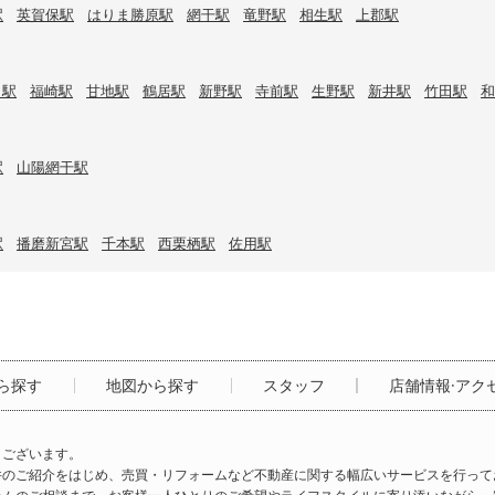
駅
英賀保駅
はりま勝原駅
網干駅
竜野駅
相生駅
上郡駅
口駅
福崎駅
甘地駅
鶴居駅
新野駅
寺前駅
生野駅
新井駅
竹田駅
和
駅
山陽網干駅
駅
播磨新宮駅
千本駅
西栗栖駅
佐用駅
ら探す
地図から探す
スタッフ
店舗情報·アク
うございます。
件のご紹介をはじめ、売買・リフォームなど不動産に関する幅広いサービスを行って