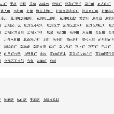
東の町
手柄
砥堀
苫編
苫編南
豊沢町
豊富町甲丘
同心町
名古山町
農人町
南畝町
野里
野里上野町
野里慶雲寺前町
野里月丘町
野里寺
町小川
花田町加納原田
花田町上原田
花田町勅旨
博労町
東今宿
東駅
町
広畑区小坂
広畑区小松町
広畑区才
広畑区清水町
広畑区城山町
広
町
広畑区東新町
広畑区本町
広峰
福沢町
福中町
双葉町
船丘町
船
口
北条永良町
北条宮の町
本町
坊主町
増位新町
増位本町
的形町的
宿
南駅前町
南車崎
南新在家
南町
南八代町
宮上町
宮西町
元塩町
野
山田町牧野
山野井町
山吹
夢前町置本
夢前町古知之庄
夢前町菅生
部
余部区下余部
六角
若菜町
綿町
駅
飾磨駅
亀山駅
手柄駅
山陽姫路駅