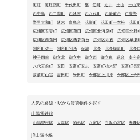
町坪
町坪南町
千代田町
継
佃町
辻井
土山
土山
西中島
西二階町
西延末
西八代町
西夢前台
仁豊野
野里大和町
延末
白鳥台
花影町
花田町一本松
花田
広畑区吾妻町
広畑区蒲田
広畑区北河原町
広畑区北野
広畑区西蒲田
広畑区西夢前台
広畑区則直
広畑区早瀬
別所町佐土
別所町別所
保城
北条
北条梅原町
北条
神子岡前
御立北
御立中
御立西
御立東
緑台
南今
八代宮前町
安田
安富町安志
安富町植木野
安富町長
夢前町山冨
吉田町
米田町
余部区上川原
余部区上余
人気の路線・駅から賃貸物件を探す
山陽電鉄線
山陽曽根駅
大塩駅
的形駅
八家駅
白浜の宮駅
妻鹿
JR山陽本線