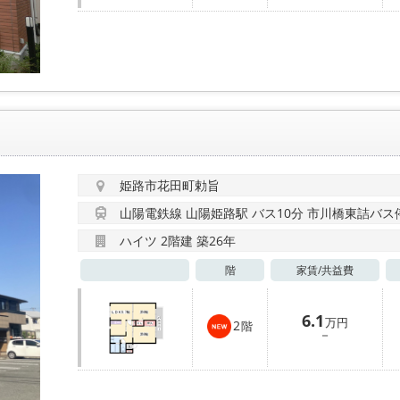
姫路市花田町勅旨
山陽電鉄線 山陽姫路駅 バス10分 市川橋東詰バス停
ハイツ 2階建 築26年
階
家賃/
共益費
6.1
万円
2
階
－