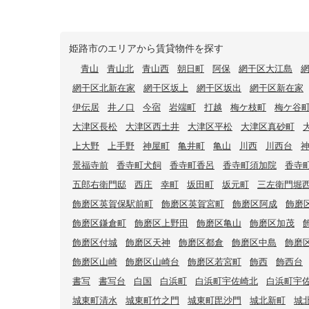
姫路市のエリアから賃貸物件を探す
青山
青山北
青山西
朝日町
阿保
網干区大江島
網干区北新在家
網干区坂上
網干区坂出
網干区新在家
伊伝居
井ノ口
今宿
岩端町
打越
梅ケ枝町
梅ケ谷
大津区長松
大津区西土井
大津区平松
大津区真砂町
上大野
上手野
神屋町
亀井町
亀山
川西
川西台
景福寺前
香寺町犬飼
香寺町香呂
香寺町須加院
香寺
五郎右衛門邸
西庄
幸町
坂田町
坂元町
三左衛門堀
飾磨区英賀保駅前町
飾磨区英賀宮町
飾磨区阿成
飾磨
飾磨区鎌倉町
飾磨区上野田
飾磨区亀山
飾磨区加茂
飾磨区付城
飾磨区天神
飾磨区都倉
飾磨区中島
飾磨
飾磨区山崎
飾磨区山崎台
飾磨区若宮町
飾西
飾西台
書写
書写台
白国
白浜町
白浜町宇佐崎北
白浜町宇
城東町清水
城東町竹之門
城東町毘沙門
城北新町
城