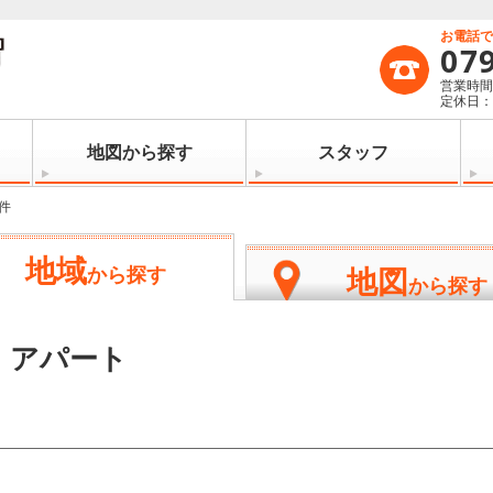
お電話
07
営業時間：
定休日
地図から探す
スタッフ
件
地域
地図
から探す
から探す
・アパート