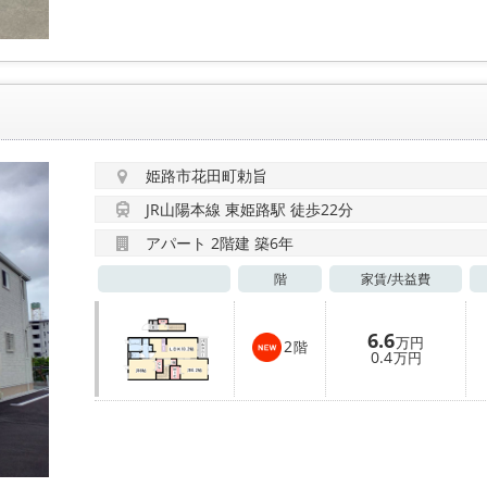
姫路市花田町勅旨
JR山陽本線 東姫路駅 徒歩22分
アパート 2階建 築6年
階
家賃/
共益費
6.6
万円
2
階
0.4
万円