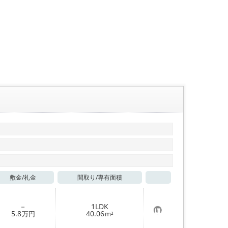
敷金/
礼金
間取り/
専有面積
お気に入り
－
1LDK
お
5.8
40.06
万円
m²
気
に