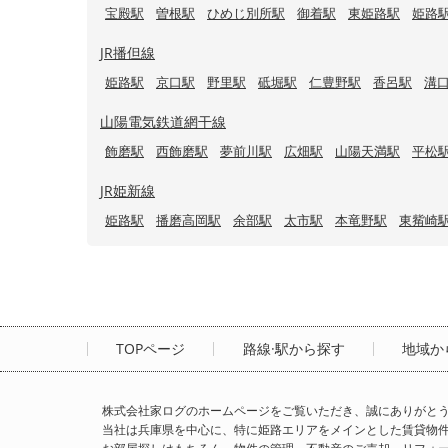
宝殿駅
曽根駅
ひめじ別所駅
御着駅
東姫路駅
姫路
JR播但線
姫路駅
京口駅
野里駅
砥堀駅
仁豊野駅
香呂駅
溝
山陽電気鉄道網干線
飾磨駅
西飾磨駅
夢前川駅
広畑駅
山陽天満駅
平松
JR姫新線
姫路駅
播磨高岡駅
余部駅
太市駅
本竜野駅
東觜崎
TOPページ
路線·駅から探す
地域か
株式会社家ログのホームページをご覧いただき、誠にありがと
当社は兵庫県を中心に、特に姫路エリアをメインとした賃貸物