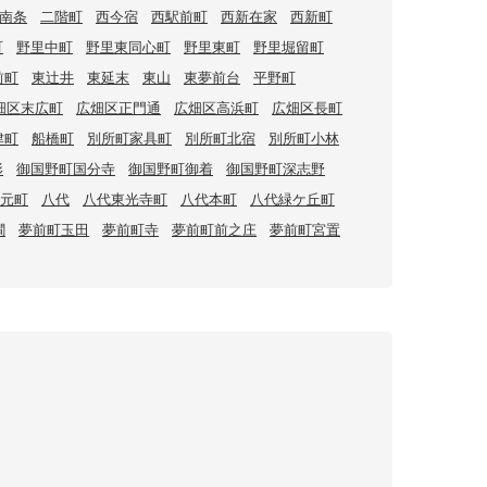
南条
二階町
西今宿
西駅前町
西新在家
西新町
町
野里中町
野里東同心町
野里東町
野里堀留町
前町
東辻井
東延末
東山
東夢前台
平野町
畑区末広町
広畑区正門通
広畑区高浜町
広畑区長町
津町
船橋町
別所町家具町
別所町北宿
別所町小林
形
御国野町国分寺
御国野町御着
御国野町深志野
元町
八代
八代東光寺町
八代本町
八代緑ケ丘町
澗
夢前町玉田
夢前町寺
夢前町前之庄
夢前町宮置