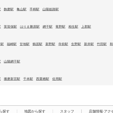
駅
飾磨駅
亀山駅
手柄駅
山陽姫路駅
駅
英賀保駅
はりま勝原駅
網干駅
竜野駅
相生駅
上郡駅
口駅
福崎駅
甘地駅
鶴居駅
新野駅
寺前駅
生野駅
新井駅
竹田駅
和
駅
山陽網干駅
駅
播磨新宮駅
千本駅
西栗栖駅
佐用駅
ら探す
地図から探す
スタッフ
店舗情報·アク