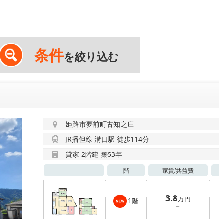
条件
を絞り込む
姫路市夢前町古知之庄
JR播但線 溝口駅 徒歩114分
貸家 2階建 築53年
階
家賃/
共益費
3.8
万円
1
階
－