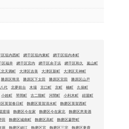
干区垣内西町
網干区垣内東町
網干区垣内本町
干区福井
網干区宮内
網干区余子浜
網干区和久
嵐山町
区北天満町
大津区吉美
大津区新町
大津区天神町
勝原区熊見
勝原区下太田
勝原区宮田
勝原区山戸
八代
北夢前台
木場
京口町
京町
楠町
久保町
小姓町
琴岡町
古二階町
河間町
小利木町
紺屋町
磨区英賀春日町
飾磨区英賀清水町
飾磨区英賀西町
成渡場
飾磨区今在家
飾磨区今在家北
飾磨区恵美酒
野田
飾磨区城南町
飾磨区高町
飾磨区蓼野町
東堀
飾磨区細江
飾磨区宮
飾磨区三宅
飾磨区妻鹿