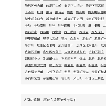
飾磨区矢倉町
飾磨区山崎
飾磨区山崎台
飾磨区若宮町
下寺町
庄田
書写
書写台
白国
白浜町
白浜町宇佐
城東町京口台
城東町清水
城東町竹之門
城東町毘沙門
中地
中地南町
町坪
町坪南町
千代田町
継
佃町
西新在家
西新町
西中島
西二階町
西延末
西八代町
野里堀留町
野里大和町
延末
白鳥台
花影町
花田町
平野町
広畑区吾妻町
広畑区蒲田
広畑区北河原町
広
広畑区長町
広畑区西蒲田
広畑区西夢前台
広畑区則直
別所町小林
別所町佐土
別所町別所
保城
北条
北条
御国野町深志野
神子岡前
御立北
御立中
御立西
御
八代緑ケ丘町
八代宮前町
安田
安富町安志
安富町植
夢前町宮置
夢前町山冨
吉田町
米田町
余部区上川原
人気の路線・駅から賃貸物件を探す