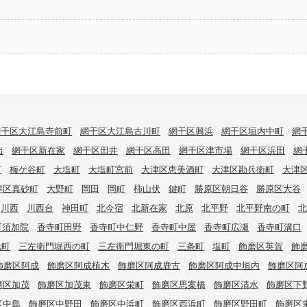
網干区大江島寺前町
網干区大江島古川町
網干区興浜
網干区垣内中町
網
出
網干区新在家
網干区田井
網干区高田
網干区津市場
網干区浜田
網
町
梅ケ谷町
大塩町
大塩町宮前
大津区恵美酒町
大津区勘兵衛町
大津
津区真砂町
大野町
岡田
岡町
柿山伏
鍵町
勝原区朝日谷
勝原区大谷
川西
川西台
神田町
北今宿
北新在家
北原
北平野
北平野南の町
北
町須加院
香寺町田野
香寺町中仁野
香寺町中屋
香寺町広瀬
香寺町溝口
元町
三左衛門堀西の町
三左衛門堀東の町
三条町
塩町
飾磨区英賀
飾
飾磨区阿成
飾磨区阿成植木
飾磨区阿成鹿古
飾磨区阿成中垣内
飾磨区阿
磨区加茂
飾磨区加茂東
飾磨区栄町
飾磨区思案橋
飾磨区清水
飾磨区下
区中島
飾磨区中野田
飾磨区中浜町
飾磨区西浜町
飾磨区野田町
飾磨区