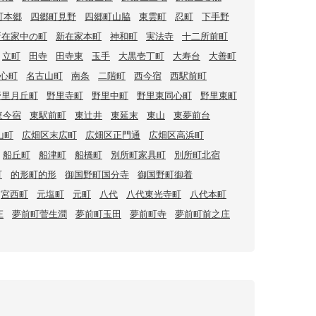
町本郷
四郷町見野
四郷町山脇
東雲町
忍町
下手野
新在家中の町
新在家本町
神和町
実法寺
十二所前町
立町
田寺
田寺東
玉手
大黒壱丁町
大寿台
大善町
心町
名古山町
南条
二階町
西今宿
西駅前町
野里月丘町
野里寺町
野里中町
野里東同心町
野里東町
東今宿
東駅前町
東辻井
東延末
東山
東夢前台
山町
広畑区末広町
広畑区正門通
広畑区高浜町
船丘町
船津町
船橋町
別所町家具町
別所町北宿
町
的形町的形
御国野町国分寺
御国野町御着
宮西町
元塩町
元町
八代
八代東光寺町
八代本町
庄
夢前町菅生澗
夢前町玉田
夢前町寺
夢前町前之庄