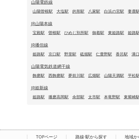
山陽電鉄線
山陽曽根駅
大塩駅
的形駅
八家駅
白浜の宮駅
妻鹿
JR山陽本線
宝殿駅
曽根駅
ひめじ別所駅
御着駅
東姫路駅
姫路
JR播但線
姫路駅
京口駅
野里駅
砥堀駅
仁豊野駅
香呂駅
溝
山陽電気鉄道網干線
飾磨駅
西飾磨駅
夢前川駅
広畑駅
山陽天満駅
平松
JR姫新線
姫路駅
播磨高岡駅
余部駅
太市駅
本竜野駅
東觜崎
TOPページ
路線·駅から探す
地域か