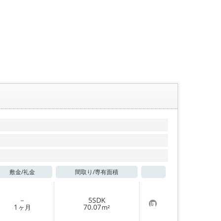
敷金/
礼金
間取り/
専有面積
お気に入り
－
5SDK
お
1
70.07
ヶ月
m²
気
に