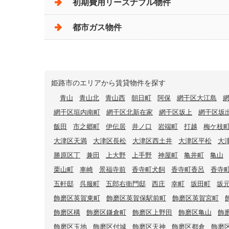
初期費用リーズナブル物件
都市ガス物件
姫路市のエリアから賃貸物件を探す
青山
青山北
青山西
朝日町
阿保
網干区大江島
網干区垣内南町
網干区北新在家
網干区坂上
網干区坂
飯田
市之郷町
伊伝居
井ノ口
岩端町
打越
梅ケ枝
大津区天満
大津区長松
大津区西土井
大津区平松
大
勝原区丁
兼田
上大野
上手野
神屋町
亀井町
亀山
栗山町
車崎
景福寺前
香寺町犬飼
香寺町香呂
香寺
五軒邸
呉服町
五郎右衛門邸
西庄
幸町
坂田町
坂
飾磨区英賀東町
飾磨区英賀保駅前町
飾磨区英賀宮町
飾磨区構
飾磨区鎌倉町
飾磨区上野田
飾磨区亀山
飾
飾磨区玉地
飾磨区付城
飾磨区天神
飾磨区都倉
飾磨