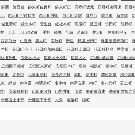
飾西
飾西台
飾東町佐良和
飾東町庄
四郷町坂元
四郷町東阿保
四郷
崎北
白浜町宇佐崎中
白浜町神田
白浜町寺家
城見台
城見町
新在家
城北新町
城北本町
菅生台
総社本町
高尾町
鷹匠町
竹田町
龍野町
辻井
土山
土山東の町
手柄
砥堀
苫編
苫編南
豊沢町
豊富町甲丘
同
西夢前台
仁豊野
農人町
南畝町
野里
野里上野町
野里慶雲寺前町
一本松
花田町小川
花田町加納原田
花田町上原田
花田町勅旨
博労町
畑区北野町
広畑区小坂
広畑区小松町
広畑区才
広畑区清水町
広畑区城
広畑区早瀬町
広畑区東新町
広畑区本町
広峰
福沢町
福中町
双葉町
梅原町
北条口
北条永良町
北条宮の町
本町
坊主町
増位新町
増位本
立東
緑台
南今宿
南駅前町
南車崎
南新在家
南町
南八代町
宮上町
木野
安富町長野
山田町牧野
山野井町
山吹
夢前町置本
夢前町古知之
余部区上余部
余部区下余部
六角
若菜町
綿町