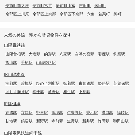
夢前町前之庄
夢前町宮置
夢前町山冨
吉田町
米田町
余部区上川原
余部区上余部
余部区下余部
六角
若菜町
綿町
人気の路線・駅から賃貸物件を探す
山陽電鉄線
山陽曽根駅
大塩駅
的形駅
八家駅
白浜の宮駅
妻鹿駅
飾磨駅
亀山駅
手柄駅
山陽姫路駅
JR山陽本線
宝殿駅
曽根駅
ひめじ別所駅
御着駅
東姫路駅
姫路駅
英賀保駅
はりま勝原駅
網干駅
竜野駅
相生駅
上郡駅
JR播但線
姫路駅
京口駅
野里駅
砥堀駅
仁豊野駅
香呂駅
溝口駅
福崎駅
甘地駅
鶴居駅
新野駅
寺前駅
生野駅
新井駅
竹田駅
和田山駅
山陽電気鉄道網干線