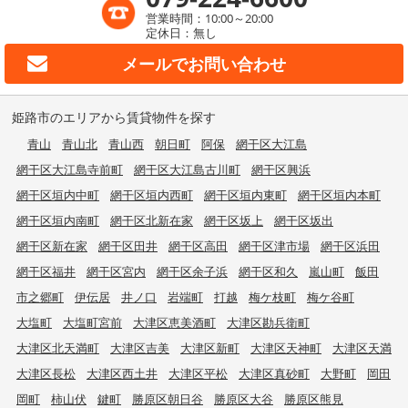
営業時間：10:00～20:00
定休日：無し
メールで
お問い合わせ
姫路市のエリアから賃貸物件を探す
青山
青山北
青山西
朝日町
阿保
網干区大江島
網干区大江島寺前町
網干区大江島古川町
網干区興浜
網干区垣内中町
網干区垣内西町
網干区垣内東町
網干区垣内本町
網干区垣内南町
網干区北新在家
網干区坂上
網干区坂出
網干区新在家
網干区田井
網干区高田
網干区津市場
網干区浜田
網干区福井
網干区宮内
網干区余子浜
網干区和久
嵐山町
飯田
市之郷町
伊伝居
井ノ口
岩端町
打越
梅ケ枝町
梅ケ谷町
大塩町
大塩町宮前
大津区恵美酒町
大津区勘兵衛町
大津区北天満町
大津区吉美
大津区新町
大津区天神町
大津区天満
大津区長松
大津区西土井
大津区平松
大津区真砂町
大野町
岡田
岡町
柿山伏
鍵町
勝原区朝日谷
勝原区大谷
勝原区熊見