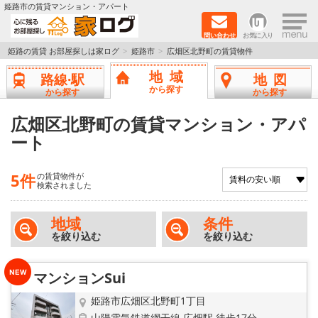
×
姫路市の賃貸マンション・アパート
問い合わせ
お気に入り
TOPページ
姫路の賃貸 お部屋探しは家ログ
姫路市
広畑区北野町の賃貸物件
地域
路線·駅
地図
新築物件
から探す
から探す
から探す
ペットOK物件
広畑区北野町の賃貸マンション・アパ
ート
戸建物件
5件
の賃貸物件が
保証人不要物件
検索されました
初期費用リーズナブル物件
地域
条件
を絞り込む
を絞り込む
都市ガス物件
マンションSui
路線·駅から探す
姫路市広畑区北野町1丁目
山陽電気鉄道網干線 広畑駅 徒歩17分