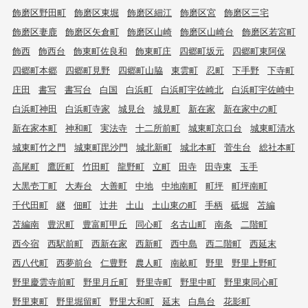
飾磨区野田町
飾磨区東堀
飾磨区細江
飾磨区宮
飾磨区三宅
飾磨区妻鹿
飾磨区矢倉町
飾磨区山崎
飾磨区山崎台
飾磨区若宮町
飾西
飾西台
飾東町佐良和
飾東町庄
四郷町坂元
四郷町東阿保
四郷町本郷
四郷町見野
四郷町山脇
東雲町
忍町
下手野
下寺町
庄田
書写
書写台
白国
白浜町
白浜町宇佐崎北
白浜町宇佐崎中
白浜町神田
白浜町寺家
城見台
城見町
新在家
新在家中の町
新在家本町
神和町
実法寺
十二所前町
城東町京口台
城東町清水
城東町竹之門
城東町毘沙門
城北新町
城北本町
菅生台
総社本町
高尾町
鷹匠町
竹田町
龍野町
立町
田寺
田寺東
玉手
大黒壱丁町
大寿台
大善町
中地
中地南町
町坪
町坪南町
千代田町
継
佃町
辻井
土山
土山東の町
手柄
砥堀
苫編
苫編南
豊沢町
豊富町甲丘
同心町
名古山町
南条
二階町
西今宿
西駅前町
西新在家
西新町
西中島
西二階町
西延末
西八代町
西夢前台
仁豊野
農人町
南畝町
野里
野里上野町
野里慶雲寺前町
野里月丘町
野里寺町
野里中町
野里東同心町
野里東町
野里堀留町
野里大和町
延末
白鳥台
花影町