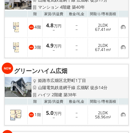
地域から探す
マンション 4階建 築40年
お気
階
家賃/
共益費
敷金/
礼金
間取り/
専有面積
地図から探す
4.8
－
2LDK
万円
4
階
お
－
67.41
スタッフ
－
m²
気
に
入
店舗情報·アクセス
4.9
－
2LDK
り
万円
3
階
お
－
67.41
登
－
m²
気
録
に
会社概要
入
り
グリーンハイム広畑
登
メールでお問い合わせ
録
姫路市広畑区北野町1丁目
山陽電気鉄道網干線 広畑駅 徒歩14分
ハイツ 2階建 築38年
お気
階
家賃/
共益費
敷金/
礼金
間取り/
専有面積
5.0
－
2LDK
万円
1
階
お
－
58.96
－
m²
気
に
入