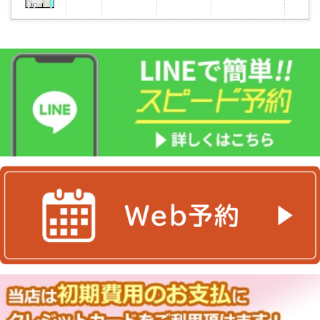
に
入
り
登
録