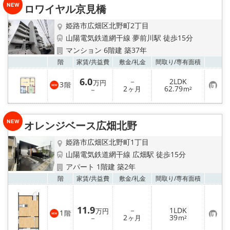
り
ロワイヤル京見橋
登
録
姫路市広畑区北野町2丁目
山陽電気鉄道網干線 夢前川駅 徒歩15分
マンション 6階建 築37年
お気
階
家賃/
共益費
敷金/
礼金
間取り/
専有面積
6.0
－
2LDK
万円
3
階
お
2
62.79
－
ヶ月
m²
気
に
入
り
オレンジベース広畑北野
登
録
姫路市広畑区北野町1丁目
山陽電気鉄道網干線 広畑駅 徒歩15分
アパート 1階建 築2年
お気
階
家賃/
共益費
敷金/
礼金
間取り/
専有面積
11.9
－
1LDK
万円
1
階
お
2
39
－
ヶ月
m²
気