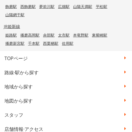
飾磨駅
西飾磨駅
夢前川駅
広畑駅
山陽天満駅
平松駅
山陽網干駅
JR姫新線
姫路駅
播磨高岡駅
余部駅
太市駅
本竜野駅
東觜崎駅
播磨新宮駅
千本駅
西栗栖駅
佐用駅
TOPページ
路線·駅から探す
地域から探す
地図から探す
スタッフ
店舗情報·アクセス