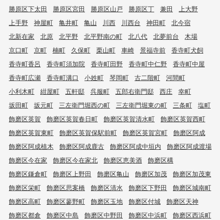
勝原区下太田
勝原区宮田
勝原区山戸
勝原区丁
兼田
上大野
上手野
神屋町
亀井町
亀山
川西
川西台
神田町
北今宿
北新在家
北原
北平野
北平野南の町
北八代
北夢前台
木場
京口町
京町
楠町
久保町
栗山町
車崎
景福寺前
香寺町犬飼
香寺町香呂
香寺町須加院
香寺町田野
香寺町中仁野
香寺町中屋
香寺町広瀬
香寺町溝口
小姓町
琴岡町
古二階町
河間町
小利木町
紺屋町
五軒邸
呉服町
五郎右衛門邸
西庄
幸町
坂田町
坂元町
三左衛門堀西の町
三左衛門堀東の町
三条町
塩町
飾磨区英賀
飾磨区英賀春日町
飾磨区英賀清水町
飾磨区英賀西町
飾磨区英賀東町
飾磨区英賀保駅前町
飾磨区英賀宮町
飾磨区阿成
飾磨区阿成植木
飾磨区阿成鹿古
飾磨区阿成中垣内
飾磨区阿成渡場
飾磨区今在家
飾磨区今在家北
飾磨区恵美酒
飾磨区構
飾磨区鎌倉町
飾磨区上野田
飾磨区亀山
飾磨区加茂
飾磨区加茂東
飾磨区栄町
飾磨区思案橋
飾磨区清水
飾磨区下野田
飾磨区城南町
飾磨区高町
飾磨区蓼野町
飾磨区玉地
飾磨区付城
飾磨区天神
飾磨区都倉
飾磨区中島
飾磨区中野田
飾磨区中浜町
飾磨区西浜町