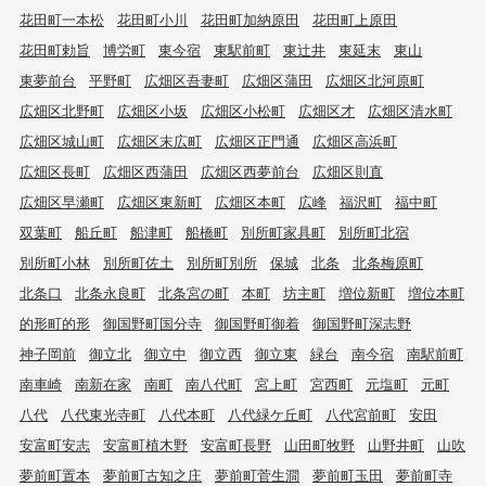
花田町一本松
花田町小川
花田町加納原田
花田町上原田
花田町勅旨
博労町
東今宿
東駅前町
東辻井
東延末
東山
東夢前台
平野町
広畑区吾妻町
広畑区蒲田
広畑区北河原町
広畑区北野町
広畑区小坂
広畑区小松町
広畑区才
広畑区清水町
広畑区城山町
広畑区末広町
広畑区正門通
広畑区高浜町
広畑区長町
広畑区西蒲田
広畑区西夢前台
広畑区則直
広畑区早瀬町
広畑区東新町
広畑区本町
広峰
福沢町
福中町
双葉町
船丘町
船津町
船橋町
別所町家具町
別所町北宿
別所町小林
別所町佐土
別所町別所
保城
北条
北条梅原町
北条口
北条永良町
北条宮の町
本町
坊主町
増位新町
増位本町
的形町的形
御国野町国分寺
御国野町御着
御国野町深志野
神子岡前
御立北
御立中
御立西
御立東
緑台
南今宿
南駅前町
南車崎
南新在家
南町
南八代町
宮上町
宮西町
元塩町
元町
八代
八代東光寺町
八代本町
八代緑ケ丘町
八代宮前町
安田
安富町安志
安富町植木野
安富町長野
山田町牧野
山野井町
山吹
夢前町置本
夢前町古知之庄
夢前町菅生澗
夢前町玉田
夢前町寺