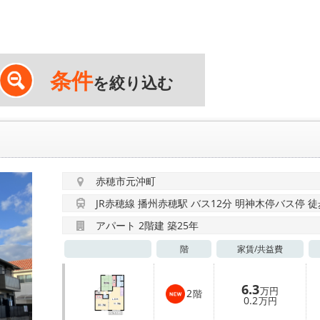
条件
を絞り込む
赤穂市元沖町
JR赤穂線 播州赤穂駅 バス12分 明神木停バス停 徒
アパート 2階建 築25年
階
家賃/
共益費
6.3
万円
2
階
0.2
万円