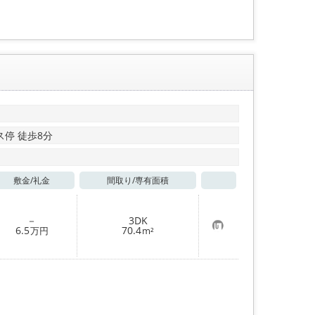
登
録
ス停 徒歩8分
敷金/
礼金
間取り/
専有面積
お気に入り
－
3DK
お
6.5
70.4
万円
m²
気
に
入
り
登
録