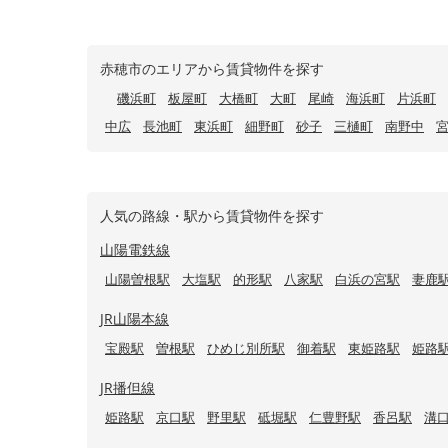
赤穂市のエリアから賃貸物件を探す
磯浜町
板屋町
大橋町
大町
尾崎
海浜町
片浜町
中広
長池町
東浜町
細野町
砂子
三樋町
南野中
人気の路線・駅から賃貸物件を探す
山陽電鉄線
山陽曽根駅
大塩駅
的形駅
八家駅
白浜の宮駅
妻鹿
JR山陽本線
宝殿駅
曽根駅
ひめじ別所駅
御着駅
東姫路駅
姫路
JR播但線
姫路駅
京口駅
野里駅
砥堀駅
仁豊野駅
香呂駅
溝