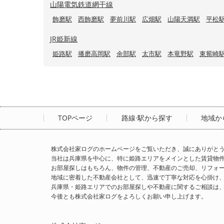
山陽電気鉄道網干線
飾磨駅
西飾磨駅
夢前川駅
広畑駅
山陽天満駅
平松
JR姫新線
姫路駅
播磨高岡駅
余部駅
太市駅
本竜野駅
東觜崎
TOPページ
路線·駅から探す
地域か
株式会社家ログのホームページをご覧いただき、誠にありがと
当社は兵庫県を中心に、特に姫路エリアをメインとした賃貸物
お部屋探しはもちろん、物件の管理、不動産のご売却、リフォ
地域に密着した不動産会社として、迅速で丁寧な対応を心掛け
兵庫県・姫路エリアでのお部屋探しや不動産に関するご相談は
今後とも株式会社家ログをよろしくお願い申し上げます。