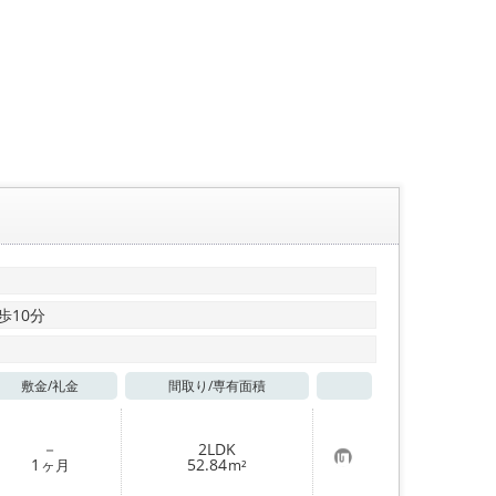
歩10分
敷金/
礼金
間取り/
専有面積
お気に入り
－
2LDK
お
1
52.84
ヶ月
m²
気
に