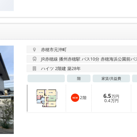
赤穂市元沖町
JR赤穂線 播州赤穂駅 バス10分 赤穂海浜公園前バ
ハイツ 2階建 築28年
階
家賃/
共益費
6.5
万円
2
階
0.4
万円