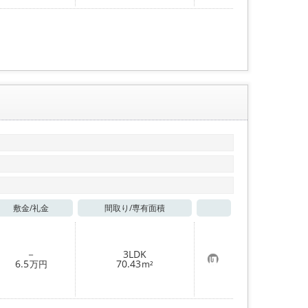
入
り
登
録
敷金/
礼金
間取り/
専有面積
お気に入り
－
3LDK
お
6.5
70.43
万円
m²
気
に
入
り