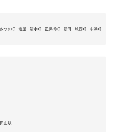
さつき町
塩屋
清水町
正保橋町
新田
城西町
中浜町
田山駅