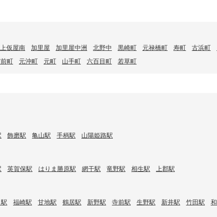
上仮屋南
加里屋
加里屋中洲
北野中
黒崎町
元禄橋町
寿町
古浜町
宮前町
元沖町
元町
山手町
六百目町
若草町
駅
飾磨駅
亀山駅
手柄駅
山陽姫路駅
駅
英賀保駅
はりま勝原駅
網干駅
竜野駅
相生駅
上郡駅
口駅
福崎駅
甘地駅
鶴居駅
新野駅
寺前駅
生野駅
新井駅
竹田駅
和