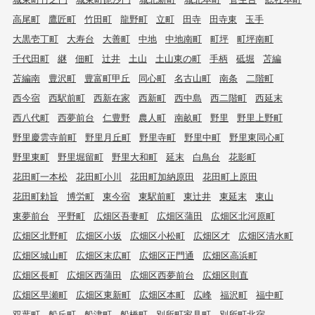
高尾町
鷹匠町
竹田町
龍野町
立町
田寺
田寺東
玉手
大黒壱丁町
大寿台
大善町
中地
中地南町
町坪
町坪南町
千代田町
継
佃町
辻井
土山
土山東の町
手柄
砥堀
苫編
苫編南
豊沢町
豊富町甲丘
同心町
名古山町
南条
二階町
西今宿
西駅前町
西新在家
西新町
西中島
西二階町
西延末
西八代町
西夢前台
仁豊野
農人町
南畝町
野里
野里上野町
野里慶雲寺前町
野里月丘町
野里寺町
野里中町
野里東同心町
野里東町
野里堀留町
野里大和町
延末
白鳥台
花影町
花田町一本松
花田町小川
花田町加納原田
花田町上原田
花田町勅旨
博労町
東今宿
東駅前町
東辻井
東延末
東山
東夢前台
平野町
広畑区吾妻町
広畑区蒲田
広畑区北河原町
広畑区北野町
広畑区小坂
広畑区小松町
広畑区才
広畑区清水町
広畑区城山町
広畑区末広町
広畑区正門通
広畑区高浜町
広畑区長町
広畑区西蒲田
広畑区西夢前台
広畑区則直
広畑区早瀬町
広畑区東新町
広畑区本町
広峰
福沢町
福中町
双葉町
船丘町
船津町
船橋町
別所町家具町
別所町北宿