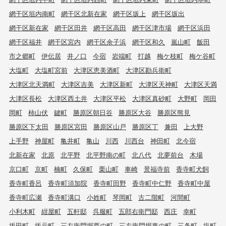
網干区垣内南町
網干区北新在家
網干区坂上
網干区坂出
網干区新在家
網干区田井
網干区高田
網干区津市場
網干区浜田
網干区福井
網干区宮内
網干区余子浜
網干区和久
嵐山町
飯田
市之郷町
伊伝居
井ノ口
今宿
岩端町
打越
梅ケ枝町
梅ケ谷町
大塩町
大塩町宮前
大津区恵美酒町
大津区勘兵衛町
大津区北天満町
大津区吉美
大津区新町
大津区天神町
大津区天満
大津区長松
大津区西土井
大津区平松
大津区真砂町
大野町
岡田
岡町
柿山伏
鍵町
勝原区朝日谷
勝原区大谷
勝原区熊見
勝原区下太田
勝原区宮田
勝原区山戸
勝原区丁
兼田
上大野
上手野
神屋町
亀井町
亀山
川西
川西台
神田町
北今宿
北新在家
北原
北平野
北平野南の町
北八代
北夢前台
木場
京口町
京町
楠町
久保町
栗山町
車崎
景福寺前
香寺町犬飼
香寺町香呂
香寺町須加院
香寺町田野
香寺町中仁野
香寺町中屋
香寺町広瀬
香寺町溝口
小姓町
琴岡町
古二階町
河間町
小利木町
紺屋町
五軒邸
呉服町
五郎右衛門邸
西庄
幸町
坂田町
坂元町
三左衛門堀西の町
三左衛門堀東の町
三条町
塩町