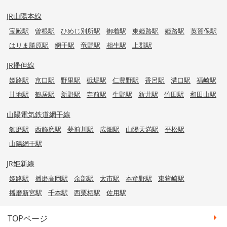
JR山陽本線
宝殿駅
曽根駅
ひめじ別所駅
御着駅
東姫路駅
姫路駅
英賀保駅
はりま勝原駅
網干駅
竜野駅
相生駅
上郡駅
JR播但線
姫路駅
京口駅
野里駅
砥堀駅
仁豊野駅
香呂駅
溝口駅
福崎駅
甘地駅
鶴居駅
新野駅
寺前駅
生野駅
新井駅
竹田駅
和田山駅
山陽電気鉄道網干線
飾磨駅
西飾磨駅
夢前川駅
広畑駅
山陽天満駅
平松駅
山陽網干駅
JR姫新線
姫路駅
播磨高岡駅
余部駅
太市駅
本竜野駅
東觜崎駅
播磨新宮駅
千本駅
西栗栖駅
佐用駅
TOPページ