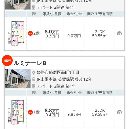
JR山陽本線 英賀保駅 徒歩12分
アパート 2階建 築1年
お気
階
家賃/
共益費
敷金/
礼金
間取り/
専有面積
8.0
－
2LDK
万円
2
階
お
9.0
59.55
0.3
万円
m²
万円
気
に
入
り
登
録
ルミナーレB
姫路市飾磨区高町1丁目
JR山陽本線 英賀保駅 徒歩12分
アパート 2階建 築1年
お気
階
家賃/
共益費
敷金/
礼金
間取り/
専有面積
8.8
－
2LDK
万円
1
階
お
9.8
59.58
0.4
万円
m²
万円
気
に
入