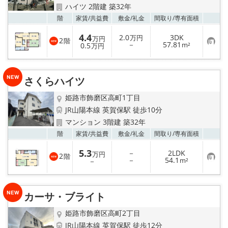
ハイツ 2階建 築32年
お気
階
家賃/
共益費
敷金/
礼金
間取り/
専有面積
4.4
2.0
3DK
万円
万円
2
階
お
－
57.81
0.5
m²
万円
気
に
入
り
さくらハイツ
登
録
姫路市飾磨区高町1丁目
JR山陽本線 英賀保駅 徒歩10分
マンション 3階建 築32年
お気
階
家賃/
共益費
敷金/
礼金
間取り/
専有面積
5.3
－
2LDK
万円
2
階
お
－
54.1
－
m²
気
に
入
り
カーサ・ブライト
登
録
姫路市飾磨区高町2丁目
JR山陽本線 英賀保駅 徒歩12分