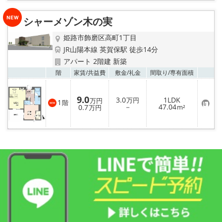
り
登
録
シャーメゾン木の実
姫路市飾磨区高町1丁目
JR山陽本線 英賀保駅 徒歩14分
アパート 2階建 新築
お気
階
家賃/
共益費
敷金/
礼金
間取り/
専有面積
9.0
3.0
1LDK
万円
万円
1
階
お
－
47.04
0.7
m²
万円
気
に
入
り
登
録