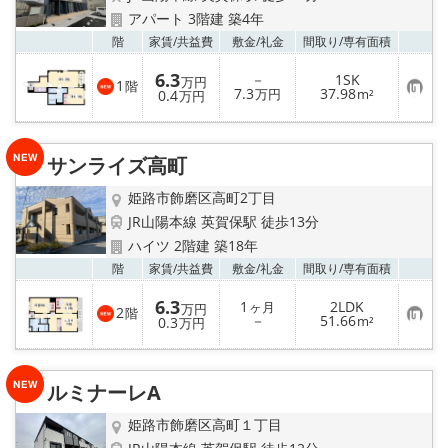
アパート 3階建 築4年
お気
階
家賃/
共益費
敷金/
礼金
間取り/
専有面積
6.3
－
1SK
万円
1
階
お
7.3
37.98
0.4
万円
m²
万円
気
に
入
り
サンライズ高町
登
録
姫路市飾磨区高町2丁目
JR山陽本線 英賀保駅 徒歩13分
ハイツ 2階建 築18年
お気
階
家賃/
共益費
敷金/
礼金
間取り/
専有面積
6.3
1
2LDK
ヶ月
万円
2
階
お
－
51.66
0.3
m²
万円
気
に
入
り
ルミナーレA
登
録
姫路市飾磨区高町１丁目