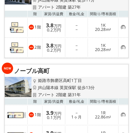
地域から探す
アパート 2階建 築27年
お気
階
家賃/
共益費
敷金/
礼金
間取り/
専有面積
地図から探す
3.8
－
1K
万円
1
階
お
－
20.28
スタッフ
0.2
m²
万円
気
に
入
店舗情報·アクセス
3.8
－
1K
り
万円
2
階
お
－
20.28
登
0.2
m²
万円
気
録
に
会社概要
入
り
ノーブル高町
登
メールでお問い合わせ
録
姫路市飾磨区高町1丁目
JR山陽本線 英賀保駅 徒歩13分
アパート 2階建 築31年
お気
階
家賃/
共益費
敷金/
礼金
間取り/
専有面積
3.9
－
1R
万円
1
階
お
1
22.86
0.1
ヶ月
m²
万円
気
に
入
－
1R