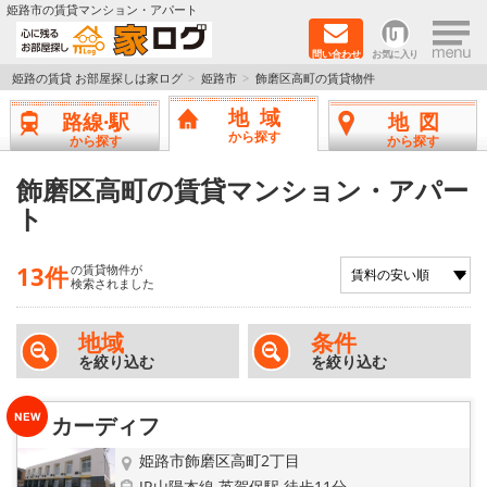
×
姫路市の賃貸マンション・アパート
問い合わせ
お気に入り
TOPページ
姫路の賃貸 お部屋探しは家ログ
姫路市
飾磨区高町の賃貸物件
地域
路線·駅
地図
新築物件
から探す
から探す
から探す
ペットOK物件
飾磨区高町の賃貸マンション・アパー
ト
戸建物件
13件
の賃貸物件が
保証人不要物件
検索されました
初期費用リーズナブル物件
地域
条件
を絞り込む
を絞り込む
都市ガス物件
カーディフ
路線·駅から探す
姫路市飾磨区高町2丁目
JR山陽本線 英賀保駅 徒歩11分