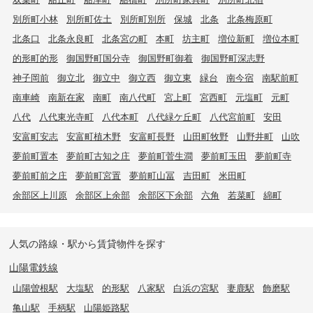
別所町小林
別所町佐土
別所町別所
保城
北条
北条梅原町
北条口
北条永良町
北条宮の町
本町
坊主町
増位新町
増位本町
的形町的形
御国野町国分寺
御国野町御着
御国野町深志野
神子岡前
御立北
御立中
御立西
御立東
緑台
南今宿
南駅前町
南車崎
南新在家
南町
南八代町
宮上町
宮西町
元塩町
元町
八代
八代東光寺町
八代本町
八代緑ケ丘町
八代宮前町
安田
安富町安志
安富町植木野
安富町長野
山田町牧野
山野井町
山吹
夢前町置本
夢前町古知之庄
夢前町菅生澗
夢前町玉田
夢前町寺
夢前町前之庄
夢前町宮置
夢前町山冨
吉田町
米田町
余部区上川原
余部区上余部
余部区下余部
六角
若菜町
綿町
人気の路線・駅から賃貸物件を探す
山陽電鉄線
山陽曽根駅
大塩駅
的形駅
八家駅
白浜の宮駅
妻鹿駅
飾磨駅
亀山駅
手柄駅
山陽姫路駅