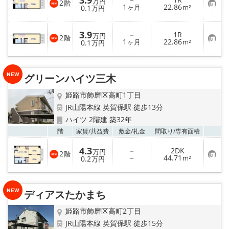
3.9
り
万円
2
階
お
1
22.86
登
0.1
ヶ月
m²
万円
気
録
に
入
3.9
－
1R
り
万円
2
階
お
1
22.86
登
0.1
ヶ月
m²
万円
気
録
に
入
り
グリーンハイツ三木
登
録
姫路市飾磨区高町1丁目
JR山陽本線 英賀保駅 徒歩13分
ハイツ 2階建 築32年
お気
階
家賃/
共益費
敷金/
礼金
間取り/
専有面積
4.3
－
2DK
万円
2
階
お
－
44.71
0.2
m²
万円
気
に
入
り
ディアスたかまち
登
録
姫路市飾磨区高町2丁目
JR山陽本線 英賀保駅 徒歩15分