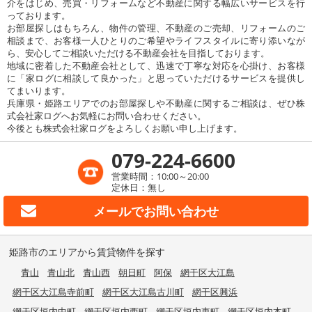
介をはじめ、売買・リフォームなど不動産に関する幅広いサービスを行
っております。
お部屋探しはもちろん、物件の管理、不動産のご売却、リフォームのご
相談まで、お客様一人ひとりのご希望やライフスタイルに寄り添いなが
ら、安心してご相談いただける不動産会社を目指しております。
地域に密着した不動産会社として、迅速で丁寧な対応を心掛け、お客様
に「家ログに相談して良かった」と思っていただけるサービスを提供し
てまいります。
兵庫県・姫路エリアでのお部屋探しや不動産に関するご相談は、ぜひ株
式会社家ログへお気軽にお問い合わせください。
今後とも株式会社家ログをよろしくお願い申し上げます。
079-224-6600
営業時間：10:00～20:00
定休日：無し
メールで
お問い合わせ
姫路市のエリアから賃貸物件を探す
青山
青山北
青山西
朝日町
阿保
網干区大江島
網干区大江島寺前町
網干区大江島古川町
網干区興浜
網干区垣内中町
網干区垣内西町
網干区垣内東町
網干区垣内本町