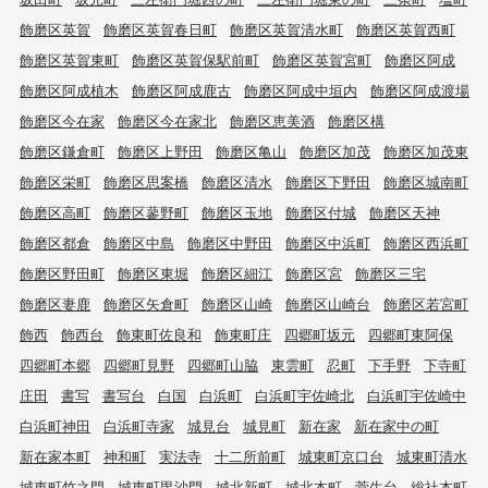
飾磨区英賀
飾磨区英賀春日町
飾磨区英賀清水町
飾磨区英賀西町
飾磨区英賀東町
飾磨区英賀保駅前町
飾磨区英賀宮町
飾磨区阿成
飾磨区阿成植木
飾磨区阿成鹿古
飾磨区阿成中垣内
飾磨区阿成渡場
飾磨区今在家
飾磨区今在家北
飾磨区恵美酒
飾磨区構
飾磨区鎌倉町
飾磨区上野田
飾磨区亀山
飾磨区加茂
飾磨区加茂東
飾磨区栄町
飾磨区思案橋
飾磨区清水
飾磨区下野田
飾磨区城南町
飾磨区高町
飾磨区蓼野町
飾磨区玉地
飾磨区付城
飾磨区天神
飾磨区都倉
飾磨区中島
飾磨区中野田
飾磨区中浜町
飾磨区西浜町
飾磨区野田町
飾磨区東堀
飾磨区細江
飾磨区宮
飾磨区三宅
飾磨区妻鹿
飾磨区矢倉町
飾磨区山崎
飾磨区山崎台
飾磨区若宮町
飾西
飾西台
飾東町佐良和
飾東町庄
四郷町坂元
四郷町東阿保
四郷町本郷
四郷町見野
四郷町山脇
東雲町
忍町
下手野
下寺町
庄田
書写
書写台
白国
白浜町
白浜町宇佐崎北
白浜町宇佐崎中
白浜町神田
白浜町寺家
城見台
城見町
新在家
新在家中の町
新在家本町
神和町
実法寺
十二所前町
城東町京口台
城東町清水
城東町竹之門
城東町毘沙門
城北新町
城北本町
菅生台
総社本町