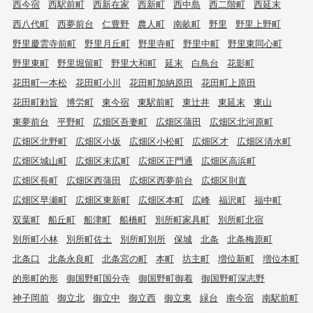
西今宿
西駅前町
西新在家
西新町
西中島
西二階町
西延末
西八代町
西夢前台
仁豊野
農人町
南畝町
野里
野里上野町
野里慶雲寺前町
野里月丘町
野里寺町
野里中町
野里東同心町
野里東町
野里堀留町
野里大和町
延末
白鳥台
花影町
花田町一本松
花田町小川
花田町加納原田
花田町上原田
花田町勅旨
博労町
東今宿
東駅前町
東辻井
東延末
東山
東夢前台
平野町
広畑区吾妻町
広畑区蒲田
広畑区北河原町
広畑区北野町
広畑区小坂
広畑区小松町
広畑区才
広畑区清水町
広畑区城山町
広畑区末広町
広畑区正門通
広畑区高浜町
広畑区長町
広畑区西蒲田
広畑区西夢前台
広畑区則直
広畑区早瀬町
広畑区東新町
広畑区本町
広峰
福沢町
福中町
双葉町
船丘町
船津町
船橋町
別所町家具町
別所町北宿
別所町小林
別所町佐土
別所町別所
保城
北条
北条梅原町
北条口
北条永良町
北条宮の町
本町
坊主町
増位新町
増位本町
的形町的形
御国野町国分寺
御国野町御着
御国野町深志野
神子岡前
御立北
御立中
御立西
御立東
緑台
南今宿
南駅前町