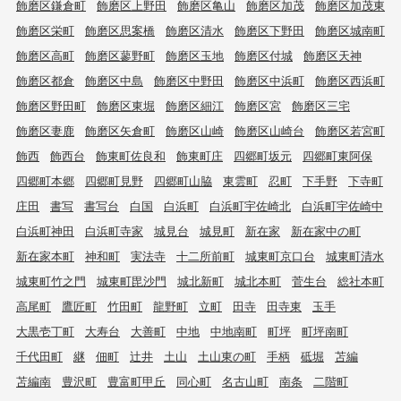
飾磨区鎌倉町
飾磨区上野田
飾磨区亀山
飾磨区加茂
飾磨区加茂東
飾磨区栄町
飾磨区思案橋
飾磨区清水
飾磨区下野田
飾磨区城南町
飾磨区高町
飾磨区蓼野町
飾磨区玉地
飾磨区付城
飾磨区天神
飾磨区都倉
飾磨区中島
飾磨区中野田
飾磨区中浜町
飾磨区西浜町
飾磨区野田町
飾磨区東堀
飾磨区細江
飾磨区宮
飾磨区三宅
飾磨区妻鹿
飾磨区矢倉町
飾磨区山崎
飾磨区山崎台
飾磨区若宮町
飾西
飾西台
飾東町佐良和
飾東町庄
四郷町坂元
四郷町東阿保
四郷町本郷
四郷町見野
四郷町山脇
東雲町
忍町
下手野
下寺町
庄田
書写
書写台
白国
白浜町
白浜町宇佐崎北
白浜町宇佐崎中
白浜町神田
白浜町寺家
城見台
城見町
新在家
新在家中の町
新在家本町
神和町
実法寺
十二所前町
城東町京口台
城東町清水
城東町竹之門
城東町毘沙門
城北新町
城北本町
菅生台
総社本町
高尾町
鷹匠町
竹田町
龍野町
立町
田寺
田寺東
玉手
大黒壱丁町
大寿台
大善町
中地
中地南町
町坪
町坪南町
千代田町
継
佃町
辻井
土山
土山東の町
手柄
砥堀
苫編
苫編南
豊沢町
豊富町甲丘
同心町
名古山町
南条
二階町