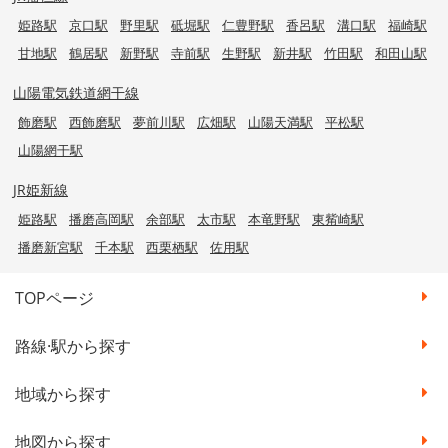
姫路駅
京口駅
野里駅
砥堀駅
仁豊野駅
香呂駅
溝口駅
福崎駅
甘地駅
鶴居駅
新野駅
寺前駅
生野駅
新井駅
竹田駅
和田山駅
山陽電気鉄道網干線
飾磨駅
西飾磨駅
夢前川駅
広畑駅
山陽天満駅
平松駅
山陽網干駅
JR姫新線
姫路駅
播磨高岡駅
余部駅
太市駅
本竜野駅
東觜崎駅
播磨新宮駅
千本駅
西栗栖駅
佐用駅
TOPページ
路線·駅から探す
地域から探す
地図から探す