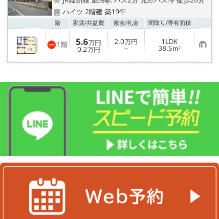
地域から探す
ハイツ 2階建 築19年
お気
階
家賃/
共益費
敷金/
礼金
間取り/
専有面積
地図から探す
5.6
2.0
1LDK
万円
万円
1
階
お
－
38.5
スタッフ
0.2
m²
万円
気
に
入
店舗情報·アクセス
り
登
録
会社概要
メールでお問い合わせ