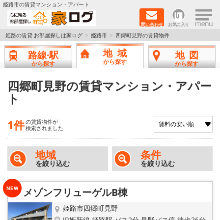
×
姫路市の賃貸マンション・アパート
問い合わせ
お気に入り
TOPページ
姫路の賃貸 お部屋探しは家ログ
姫路市
四郷町見野の賃貸物件
地域
路線·駅
地図
新築物件
から探す
から探す
から探す
ペットOK物件
四郷町見野の賃貸マンション・アパー
ト
戸建物件
1件
の賃貸物件が
保証人不要物件
検索されました
初期費用リーズナブル物件
地域
条件
を絞り込む
を絞り込む
都市ガス物件
メゾンフリューゲルB棟
路線·駅から探す
姫路市四郷町見野
JR姫新線 姫路駅 バス2分 見野バス停 徒歩26分