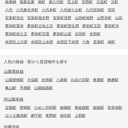
南車崎
南新在家
南町
南八代町
宮上町
宮西町
元塩町
元町
八代
八代東光寺町
八代本町
八代緑ケ丘町
八代宮前町
安田
安富町安志
安富町植木野
安富町長野
山田町牧野
山野井町
山吹
夢前町置本
夢前町古知之庄
夢前町菅生澗
夢前町玉田
夢前町寺
夢前町前之庄
夢前町宮置
夢前町山冨
吉田町
米田町
余部区上川原
余部区上余部
余部区下余部
六角
若菜町
綿町
人気の路線・駅から賃貸物件を探す
山陽電鉄線
山陽曽根駅
大塩駅
的形駅
八家駅
白浜の宮駅
妻鹿駅
飾磨駅
亀山駅
手柄駅
山陽姫路駅
JR山陽本線
宝殿駅
曽根駅
ひめじ別所駅
御着駅
東姫路駅
姫路駅
英賀保駅
はりま勝原駅
網干駅
竜野駅
相生駅
上郡駅
JR播但線