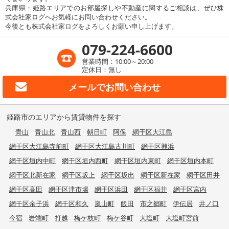
兵庫県・姫路エリアでのお部屋探しや不動産に関するご相談は、ぜひ株
式会社家ログへお気軽にお問い合わせください。
今後とも株式会社家ログをよろしくお願い申し上げます。
079-224-6600
営業時間：10:00～20:00
定休日：無し
メールで
お問い合わせ
姫路市のエリアから賃貸物件を探す
青山
青山北
青山西
朝日町
阿保
網干区大江島
網干区大江島寺前町
網干区大江島古川町
網干区興浜
網干区垣内中町
網干区垣内西町
網干区垣内東町
網干区垣内本町
網干区北新在家
網干区坂上
網干区坂出
網干区新在家
網干区田井
網干区高田
網干区津市場
網干区浜田
網干区福井
網干区宮内
網干区余子浜
網干区和久
嵐山町
飯田
市之郷町
伊伝居
井ノ口
今宿
岩端町
打越
梅ケ枝町
梅ケ谷町
大塩町
大塩町宮前