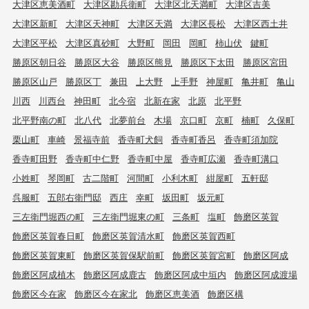
大津区恵美酒町
大津区勘兵衛町
大津区北天満町
大津区吉美
大津区新町
大津区天神町
大津区天満
大津区長松
大津区西土井
大津区平松
大津区真砂町
大野町
岡田
岡町
柿山伏
鍵町
勝原区朝日谷
勝原区大谷
勝原区熊見
勝原区下太田
勝原区宮田
勝原区山戸
勝原区丁
兼田
上大野
上手野
神屋町
亀井町
亀山
川西
川西台
神田町
北今宿
北新在家
北原
北平野
北平野南の町
北八代
北夢前台
木場
京口町
京町
楠町
久保町
栗山町
車崎
景福寺前
香寺町犬飼
香寺町香呂
香寺町須加院
香寺町田野
香寺町中仁野
香寺町中屋
香寺町広瀬
香寺町溝口
小姓町
琴岡町
古二階町
河間町
小利木町
紺屋町
五軒邸
呉服町
五郎右衛門邸
西庄
幸町
坂田町
坂元町
三左衛門堀西の町
三左衛門堀東の町
三条町
塩町
飾磨区英賀
飾磨区英賀春日町
飾磨区英賀清水町
飾磨区英賀西町
飾磨区英賀東町
飾磨区英賀保駅前町
飾磨区英賀宮町
飾磨区阿成
飾磨区阿成植木
飾磨区阿成鹿古
飾磨区阿成中垣内
飾磨区阿成渡場
飾磨区今在家
飾磨区今在家北
飾磨区恵美酒
飾磨区構