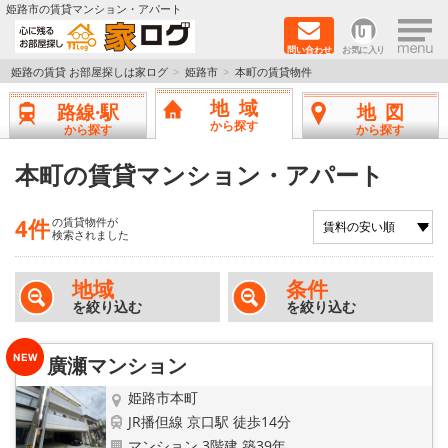
×
姫路市の賃貸マンション・アパート
問い合わせ
お気に入り
TOPページ
姫路の賃貸 お部屋探しは家ログ
姫路市
本町の賃貸物件
地域
路線·駅
地図
新築物件
から探す
から探す
から探す
ペットOK物件
本町の賃貸マンション・アパート
戸建物件
4件
の賃貸物件が
検索されました
保証人不要物件
地域
条件
を絞り込む
を絞り込む
初期費用リーズナブル物件
都市ガス物件
廣瀬マンション
姫路市本町
路線·駅から探す
JR播但線 京口駅 徒歩14分
マンション 3階建 築39年