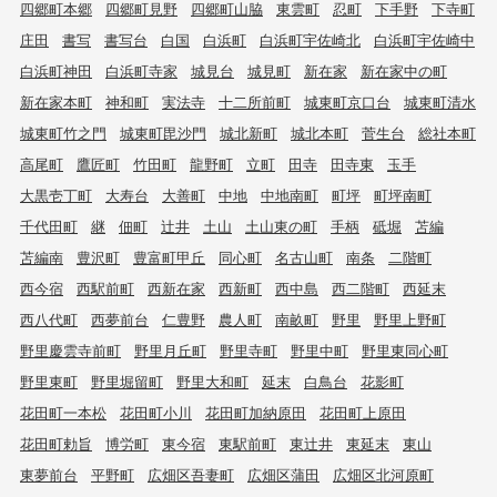
四郷町本郷
四郷町見野
四郷町山脇
東雲町
忍町
下手野
下寺町
庄田
書写
書写台
白国
白浜町
白浜町宇佐崎北
白浜町宇佐崎中
白浜町神田
白浜町寺家
城見台
城見町
新在家
新在家中の町
新在家本町
神和町
実法寺
十二所前町
城東町京口台
城東町清水
城東町竹之門
城東町毘沙門
城北新町
城北本町
菅生台
総社本町
高尾町
鷹匠町
竹田町
龍野町
立町
田寺
田寺東
玉手
大黒壱丁町
大寿台
大善町
中地
中地南町
町坪
町坪南町
千代田町
継
佃町
辻井
土山
土山東の町
手柄
砥堀
苫編
苫編南
豊沢町
豊富町甲丘
同心町
名古山町
南条
二階町
西今宿
西駅前町
西新在家
西新町
西中島
西二階町
西延末
西八代町
西夢前台
仁豊野
農人町
南畝町
野里
野里上野町
野里慶雲寺前町
野里月丘町
野里寺町
野里中町
野里東同心町
野里東町
野里堀留町
野里大和町
延末
白鳥台
花影町
花田町一本松
花田町小川
花田町加納原田
花田町上原田
花田町勅旨
博労町
東今宿
東駅前町
東辻井
東延末
東山
東夢前台
平野町
広畑区吾妻町
広畑区蒲田
広畑区北河原町