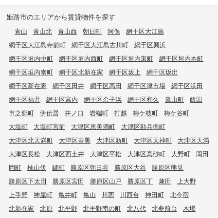
姫路市のエリアから賃貸物件を探す
青山
青山北
青山西
朝日町
阿保
網干区大江島
網干区大江島寺前町
網干区大江島古川町
網干区興浜
網干区垣内中町
網干区垣内西町
網干区垣内東町
網干区垣内本町
網干区垣内南町
網干区北新在家
網干区坂上
網干区坂出
網干区新在家
網干区田井
網干区高田
網干区津市場
網干区浜田
網干区福井
網干区宮内
網干区余子浜
網干区和久
嵐山町
飯田
市之郷町
伊伝居
井ノ口
岩端町
打越
梅ケ枝町
梅ケ谷町
大塩町
大塩町宮前
大津区恵美酒町
大津区勘兵衛町
大津区北天満町
大津区吉美
大津区新町
大津区天神町
大津区天満
大津区長松
大津区西土井
大津区平松
大津区真砂町
大野町
岡田
岡町
柿山伏
鍵町
勝原区朝日谷
勝原区大谷
勝原区熊見
勝原区下太田
勝原区宮田
勝原区山戸
勝原区丁
兼田
上大野
上手野
神屋町
亀井町
亀山
川西
川西台
神田町
北今宿
北新在家
北原
北平野
北平野南の町
北八代
北夢前台
木場