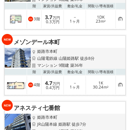
地域から探す
お気
階
家賃/
共益費
敷金/
礼金
間取り/
専有面積
地図から探す
3.7
－
1DK
万円
3
階
お
1
23
0.3
ヶ月
m²
万円
気
スタッフ
に
入
り
メゾンデール本町
登
店舗情報·アクセス
録
姫路市本町
会社概要
山陽電鉄線 山陽姫路駅 徒歩8分
マンション 9階建 築36年
メールでお問い合わせ
お気
階
家賃/
共益費
敷金/
礼金
間取り/
専有面積
4.7
－
1K
万円
4
階
お
1
30.24
0.4
ヶ月
m²
万円
気
に
入
り
アネスティ七番館
登
録
姫路市本町
JR山陽本線 姫路駅 徒歩7分