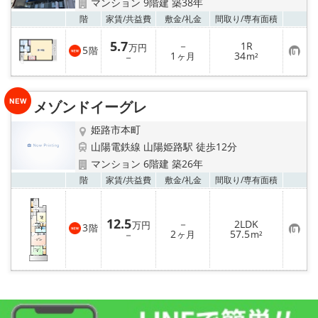
マンション 9階建 築38年
お気
階
家賃/
共益費
敷金/
礼金
間取り/
専有面積
5.7
－
1R
万円
5
階
お
1
34
－
ヶ月
m²
気
に
入
り
メゾンドイーグレ
登
録
姫路市本町
山陽電鉄線 山陽姫路駅 徒歩12分
マンション 6階建 築26年
お気
階
家賃/
共益費
敷金/
礼金
間取り/
専有面積
12.5
－
2LDK
万円
3
階
お
2
57.5
－
ヶ月
m²
気
に
入
り
登
録