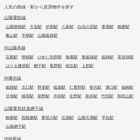
人気の路線・駅から賃貸物件を探す
山陽電鉄線
山陽曽根駅
大塩駅
的形駅
八家駅
白浜の宮駅
妻鹿駅
飾磨駅
亀山駅
手柄駅
山陽姫路駅
JR山陽本線
宝殿駅
曽根駅
ひめじ別所駅
御着駅
東姫路駅
姫路駅
英賀保駅
はりま勝原駅
網干駅
竜野駅
相生駅
上郡駅
JR播但線
姫路駅
京口駅
野里駅
砥堀駅
仁豊野駅
香呂駅
溝口駅
福崎駅
甘地駅
鶴居駅
新野駅
寺前駅
生野駅
新井駅
竹田駅
和田山駅
山陽電気鉄道網干線
飾磨駅
西飾磨駅
夢前川駅
広畑駅
山陽天満駅
平松駅
山陽網干駅
JR姫新線