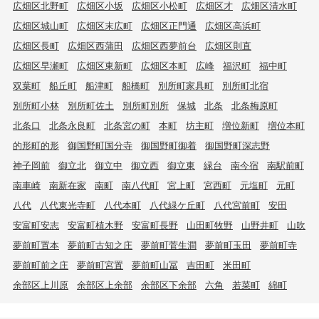
広畑区北野町
広畑区小坂
広畑区小松町
広畑区才
広畑区清水町
広畑区城山町
広畑区末広町
広畑区正門通
広畑区高浜町
広畑区長町
広畑区西蒲田
広畑区西夢前台
広畑区則直
広畑区早瀬町
広畑区東新町
広畑区本町
広峰
福沢町
福中町
双葉町
船丘町
船津町
船橋町
別所町家具町
別所町北宿
別所町小林
別所町佐土
別所町別所
保城
北条
北条梅原町
北条口
北条永良町
北条宮の町
本町
坊主町
増位新町
増位本町
的形町的形
御国野町国分寺
御国野町御着
御国野町深志野
神子岡前
御立北
御立中
御立西
御立東
緑台
南今宿
南駅前町
南車崎
南新在家
南町
南八代町
宮上町
宮西町
元塩町
元町
八代
八代東光寺町
八代本町
八代緑ケ丘町
八代宮前町
安田
安富町安志
安富町植木野
安富町長野
山田町牧野
山野井町
山吹
夢前町置本
夢前町古知之庄
夢前町菅生澗
夢前町玉田
夢前町寺
夢前町前之庄
夢前町宮置
夢前町山冨
吉田町
米田町
余部区上川原
余部区上余部
余部区下余部
六角
若菜町
綿町