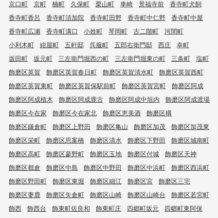
京口町
京町
楠町
久保町
栗山町
車崎
景福寺前
香寺町犬飼
香寺町香呂
香寺町須加院
香寺町田野
香寺町中仁野
香寺町中屋
香寺町広瀬
香寺町溝口
小姓町
琴岡町
古二階町
河間町
小利木町
紺屋町
五軒邸
呉服町
五郎右衛門邸
西庄
幸町
坂田町
坂元町
三左衛門堀西の町
三左衛門堀東の町
三条町
塩町
飾磨区英賀
飾磨区英賀春日町
飾磨区英賀清水町
飾磨区英賀西町
飾磨区英賀東町
飾磨区英賀保駅前町
飾磨区英賀宮町
飾磨区阿成
飾磨区阿成植木
飾磨区阿成鹿古
飾磨区阿成中垣内
飾磨区阿成渡場
飾磨区今在家
飾磨区今在家北
飾磨区恵美酒
飾磨区構
飾磨区鎌倉町
飾磨区上野田
飾磨区亀山
飾磨区加茂
飾磨区加茂東
飾磨区栄町
飾磨区思案橋
飾磨区清水
飾磨区下野田
飾磨区城南町
飾磨区高町
飾磨区蓼野町
飾磨区玉地
飾磨区付城
飾磨区天神
飾磨区都倉
飾磨区中島
飾磨区中野田
飾磨区中浜町
飾磨区西浜町
飾磨区野田町
飾磨区東堀
飾磨区細江
飾磨区宮
飾磨区三宅
飾磨区妻鹿
飾磨区矢倉町
飾磨区山崎
飾磨区山崎台
飾磨区若宮町
飾西
飾西台
飾東町佐良和
飾東町庄
四郷町坂元
四郷町東阿保