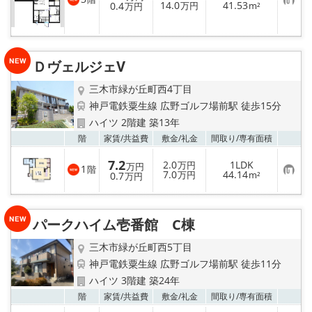
お
14.0
41.53
0.4
万円
m²
万円
気
に
入
り
登
録
ＤヴェルジェⅤ
三木市緑が丘町西4丁目
神戸電鉄粟生線 広野ゴルフ場前駅 徒歩15分
ハイツ 2階建 築13年
お気
階
家賃/
共益費
敷金/
礼金
間取り/
専有面積
7.2
2.0
1LDK
万円
万円
1
階
お
7.0
44.14
0.7
万円
m²
万円
気
に
入
り
パークハイム壱番館 C棟
登
録
三木市緑が丘町西5丁目
神戸電鉄粟生線 広野ゴルフ場前駅 徒歩11分
ハイツ 3階建 築24年
お気
階
家賃/
共益費
敷金/
礼金
間取り/
専有面積