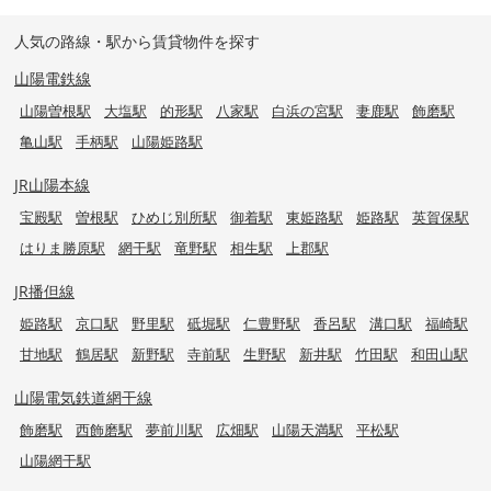
人気の路線・駅から賃貸物件を探す
山陽電鉄線
山陽曽根駅
大塩駅
的形駅
八家駅
白浜の宮駅
妻鹿駅
飾磨駅
亀山駅
手柄駅
山陽姫路駅
JR山陽本線
宝殿駅
曽根駅
ひめじ別所駅
御着駅
東姫路駅
姫路駅
英賀保駅
はりま勝原駅
網干駅
竜野駅
相生駅
上郡駅
JR播但線
姫路駅
京口駅
野里駅
砥堀駅
仁豊野駅
香呂駅
溝口駅
福崎駅
甘地駅
鶴居駅
新野駅
寺前駅
生野駅
新井駅
竹田駅
和田山駅
山陽電気鉄道網干線
飾磨駅
西飾磨駅
夢前川駅
広畑駅
山陽天満駅
平松駅
山陽網干駅