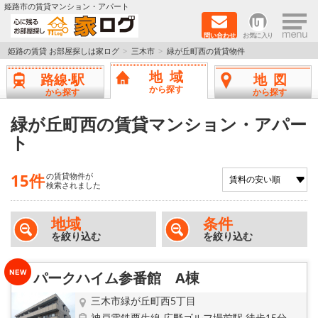
×
姫路市の賃貸マンション・アパート
問い合わせ
お気に入り
TOPページ
姫路の賃貸 お部屋探しは家ログ
三木市
緑が丘町西の賃貸物件
地域
路線·駅
地図
新築物件
から探す
から探す
から探す
ペットOK物件
緑が丘町西の賃貸マンション・アパー
ト
戸建物件
15件
の賃貸物件が
保証人不要物件
検索されました
初期費用リーズナブル物件
地域
条件
を絞り込む
を絞り込む
都市ガス物件
パークハイム参番館 A棟
路線·駅から探す
三木市緑が丘町西5丁目
神戸電鉄粟生線 広野ゴルフ場前駅 徒歩15分