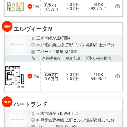
7.5
2.0
3LDK
万円
万円
1
階
お
5.0
92.72
0.5
万円
m²
万円
気
に
入
り
エルヴィータⅣ
登
録
三木市緑が丘町西4
神戸電鉄粟生線 広野ゴルフ場前駅 徒歩15分
アパート 2階建 築10年
お気
階
家賃/
共益費
敷金/
礼金
間取り/
専有面積
7.6
3.0
1LDK
万円
万円
2
階
お
7.6
54.08
0.6
万円
m²
万円
気
に
入
り
登
録
ハートランド
三木市緑が丘町西4丁目
神戸電鉄粟生線 広野ゴルフ場前駅 徒歩13分
アパート 2階建 築14年