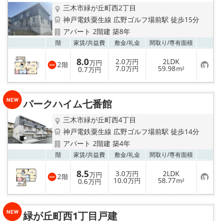
三木市緑が丘町西2丁目
神戸電鉄粟生線 広野ゴルフ場前駅 徒歩15分
アパート 2階建 築8年
お気
階
家賃/
共益費
敷金/
礼金
間取り/
専有面積
8.0
2.0
2LDK
万円
万円
2
階
お
7.0
59.98
0.7
万円
m²
万円
気
に
入
り
パークハイム七番館
登
録
三木市緑が丘町西4丁目
神戸電鉄粟生線 広野ゴルフ場前駅 徒歩14分
アパート 2階建 築4年
お気
階
家賃/
共益費
敷金/
礼金
間取り/
専有面積
8.5
3.0
2LDK
万円
万円
2
階
お
10.0
58.77
0.6
万円
m²
万円
気
に
入
り
緑が丘町西1丁目戸建
登