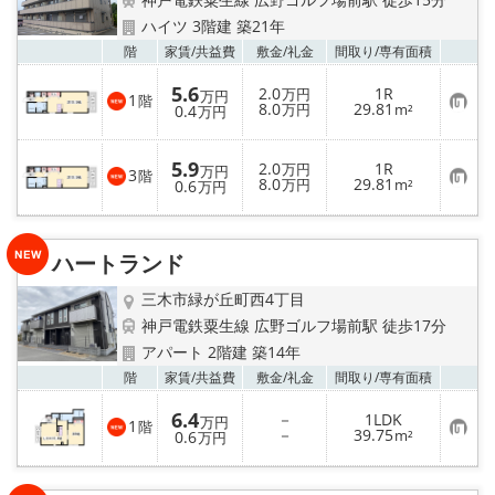
地域から探す
ハイツ 3階建 築21年
お気
階
家賃/
共益費
敷金/
礼金
間取り/
専有面積
地図から探す
5.6
2.0
1R
万円
万円
1
階
お
8.0
29.81
スタッフ
0.4
万円
m²
万円
気
に
入
店舗情報·アクセス
5.9
2.0
1R
り
万円
万円
3
階
お
8.0
29.81
登
0.6
万円
m²
万円
気
録
に
会社概要
入
り
ハートランド
登
メールでお問い合わせ
録
三木市緑が丘町西4丁目
神戸電鉄粟生線 広野ゴルフ場前駅 徒歩17分
アパート 2階建 築14年
お気
階
家賃/
共益費
敷金/
礼金
間取り/
専有面積
6.4
－
1LDK
万円
1
階
お
－
39.75
0.6
m²
万円
気
に
入