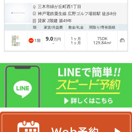
録
三木市緑が丘町西1丁目
神戸電鉄粟生線 広野ゴルフ場前駅 徒歩8分
貸家 2階建 築49年
お気
階
家賃/
共益費
敷金/
礼金
間取り/
専有面積
9.0
1
7SDK
ヶ月
万円
1
階
お
1
129.84
－
ヶ月
m²
気
に
入
り
登
録