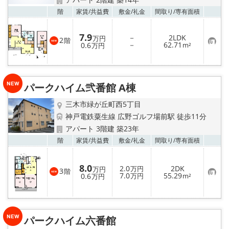
お気
階
家賃/
共益費
敷金/
礼金
間取り/
専有面積
7.9
－
2LDK
万円
2
階
お
－
62.71
0.6
m²
万円
気
に
入
り
登
パークハイム弐番館 A棟
録
三木市緑が丘町西5丁目
神戸電鉄粟生線 広野ゴルフ場前駅 徒歩11分
アパート 3階建 築23年
お気
階
家賃/
共益費
敷金/
礼金
間取り/
専有面積
8.0
2.0
2DK
万円
万円
3
階
お
7.0
55.29
0.6
万円
m²
万円
気
に
入
り
登
録
パークハイム六番館