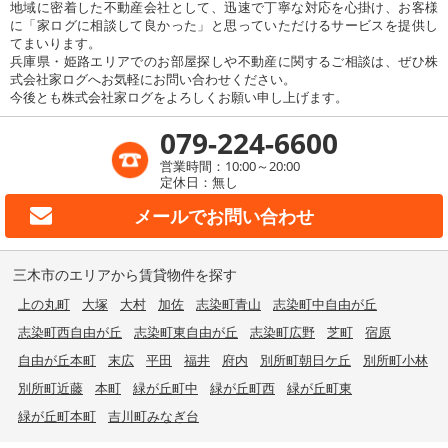
地域に密着した不動産会社として、迅速で丁寧な対応を心掛け、お客様
に「家ログに相談して良かった」と思っていただけるサービスを提供し
てまいります。
兵庫県・姫路エリアでのお部屋探しや不動産に関するご相談は、ぜひ株
式会社家ログへお気軽にお問い合わせください。
今後とも株式会社家ログをよろしくお願い申し上げます。
079-224-6600
営業時間：10:00～20:00
定休日：無し
メールで
お問い合わせ
三木市のエリアから賃貸物件を探す
上の丸町
大塚
大村
加佐
志染町青山
志染町中自由が丘
志染町西自由が丘
志染町東自由が丘
志染町広野
芝町
宿原
自由が丘本町
末広
平田
福井
府内
別所町朝日ケ丘
別所町小林
別所町近藤
本町
緑が丘町中
緑が丘町西
緑が丘町東
緑が丘町本町
吉川町みなぎ台