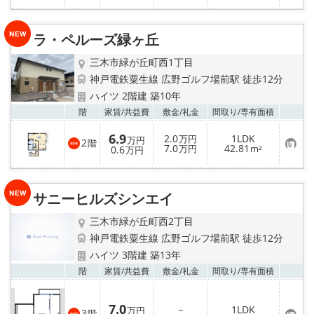
入
り
登
録
ラ・ペルーズ緑ヶ丘
三木市緑が丘町西1丁目
神戸電鉄粟生線 広野ゴルフ場前駅 徒歩12分
ハイツ 2階建 築10年
お気
階
家賃/
共益費
敷金/
礼金
間取り/
専有面積
6.9
2.0
1LDK
万円
万円
2
階
お
7.0
42.81
0.6
万円
m²
万円
気
に
入
り
サニーヒルズシンエイ
登
録
三木市緑が丘町西2丁目
神戸電鉄粟生線 広野ゴルフ場前駅 徒歩12分
ハイツ 3階建 築13年
お気
階
家賃/
共益費
敷金/
礼金
間取り/
専有面積
7.0
－
1LDK
万円
3
階