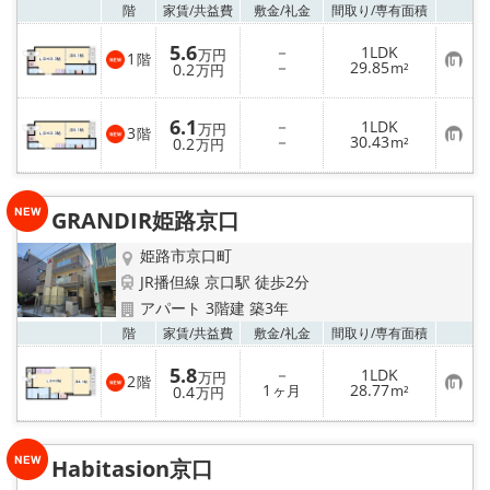
お気
階
家賃/
共益費
敷金/
礼金
間取り/
専有面積
5.6
－
1LDK
万円
1
階
お
－
29.85
0.2
m²
万円
気
に
入
6.1
－
1LDK
り
万円
3
階
お
－
30.43
登
0.2
m²
万円
気
録
に
入
り
GRANDIR姫路京口
登
録
姫路市京口町
JR播但線 京口駅 徒歩2分
アパート 3階建 築3年
お気
階
家賃/
共益費
敷金/
礼金
間取り/
専有面積
5.8
－
1LDK
万円
2
階
お
1
28.77
0.4
ヶ月
m²
万円
気
に
入
り
Habitasion京口
登
録