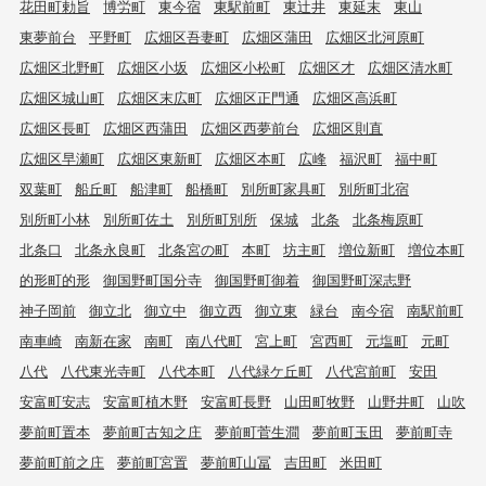
花田町勅旨
博労町
東今宿
東駅前町
東辻井
東延末
東山
東夢前台
平野町
広畑区吾妻町
広畑区蒲田
広畑区北河原町
広畑区北野町
広畑区小坂
広畑区小松町
広畑区才
広畑区清水町
広畑区城山町
広畑区末広町
広畑区正門通
広畑区高浜町
広畑区長町
広畑区西蒲田
広畑区西夢前台
広畑区則直
広畑区早瀬町
広畑区東新町
広畑区本町
広峰
福沢町
福中町
双葉町
船丘町
船津町
船橋町
別所町家具町
別所町北宿
別所町小林
別所町佐土
別所町別所
保城
北条
北条梅原町
北条口
北条永良町
北条宮の町
本町
坊主町
増位新町
増位本町
的形町的形
御国野町国分寺
御国野町御着
御国野町深志野
神子岡前
御立北
御立中
御立西
御立東
緑台
南今宿
南駅前町
南車崎
南新在家
南町
南八代町
宮上町
宮西町
元塩町
元町
八代
八代東光寺町
八代本町
八代緑ケ丘町
八代宮前町
安田
安富町安志
安富町植木野
安富町長野
山田町牧野
山野井町
山吹
夢前町置本
夢前町古知之庄
夢前町菅生澗
夢前町玉田
夢前町寺
夢前町前之庄
夢前町宮置
夢前町山冨
吉田町
米田町