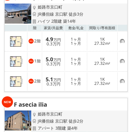
録
姫路市京口町
JR播但線 京口駅 徒歩3分
ハイツ 2階建 築14年
お気
階
家賃/
共益費
敷金/
礼金
間取り/
専有面積
4.9
1
1K
ヶ月
万円
2
階
お
1
27.32
0.3
ヶ月
m²
万円
気
に
入
5.0
1
1K
り
ヶ月
万円
1
階
お
1
27.32
登
0.3
ヶ月
m²
万円
気
録
に
入
5.1
1
1K
り
ヶ月
万円
2
階
お
1
27.32
登
0.3
ヶ月
m²
万円
気
録
に
入
り
F asecia ilia
登
録
姫路市京口町
JR播但線 京口駅 徒歩2分
アパート 3階建 築4年