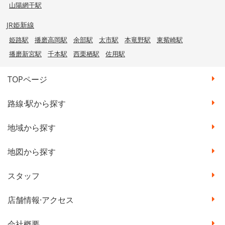
山陽網干駅
JR姫新線
姫路駅
播磨高岡駅
余部駅
太市駅
本竜野駅
東觜崎駅
播磨新宮駅
千本駅
西栗栖駅
佐用駅
TOPページ
路線·駅から探す
地域から探す
地図から探す
スタッフ
店舗情報·アクセス
会社概要