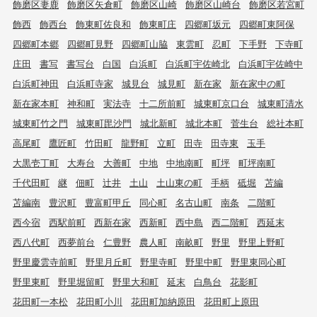
飾磨区妻鹿
飾磨区矢倉町
飾磨区山崎
飾磨区山崎台
飾磨区若宮町
飾西
飾西台
飾東町佐良和
飾東町庄
四郷町坂元
四郷町東阿保
四郷町本郷
四郷町見野
四郷町山脇
東雲町
忍町
下手野
下寺町
庄田
書写
書写台
白国
白浜町
白浜町宇佐崎北
白浜町宇佐崎中
白浜町神田
白浜町寺家
城見台
城見町
新在家
新在家中の町
新在家本町
神和町
実法寺
十二所前町
城東町京口台
城東町清水
城東町竹之門
城東町毘沙門
城北新町
城北本町
菅生台
総社本町
高尾町
鷹匠町
竹田町
龍野町
立町
田寺
田寺東
玉手
大黒壱丁町
大寿台
大善町
中地
中地南町
町坪
町坪南町
千代田町
継
佃町
辻井
土山
土山東の町
手柄
砥堀
苫編
苫編南
豊沢町
豊富町甲丘
同心町
名古山町
南条
二階町
西今宿
西駅前町
西新在家
西新町
西中島
西二階町
西延末
西八代町
西夢前台
仁豊野
農人町
南畝町
野里
野里上野町
野里慶雲寺前町
野里月丘町
野里寺町
野里中町
野里東同心町
野里東町
野里堀留町
野里大和町
延末
白鳥台
花影町
花田町一本松
花田町小川
花田町加納原田
花田町上原田