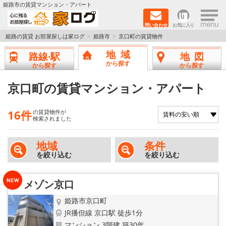
×
姫路市の賃貸マンション・アパート
問い合わせ
お気に入り
TOPページ
姫路の賃貸 お部屋探しは家ログ
姫路市
京口町の賃貸物件
地域
路線·駅
地図
新築物件
から探す
から探す
から探す
ペットOK物件
京口町の賃貸マンション・アパート
戸建物件
16件
の賃貸物件が
検索されました
保証人不要物件
地域
条件
を絞り込む
を絞り込む
初期費用リーズナブル物件
都市ガス物件
メゾン京口
姫路市京口町
路線·駅から探す
JR播但線 京口駅 徒歩1分
マンション 3階建 築30年