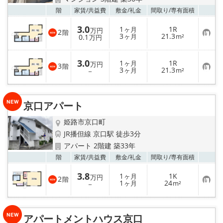
地域から探す
お気
階
家賃/
共益費
敷金/
礼金
間取り/
専有面積
地図から探す
3.0
1
1R
ヶ月
万円
2
階
お
3
21.3
0.1
ヶ月
m²
万円
気
スタッフ
に
入
3.0
1
1R
り
ヶ月
万円
3
階
お
3
21.3
登
－
ヶ月
m²
店舗情報·アクセス
気
録
に
入
会社概要
り
京口アパート
登
録
メールでお問い合わせ
姫路市京口町
JR播但線 京口駅 徒歩3分
アパート 2階建 築33年
お気
階
家賃/
共益費
敷金/
礼金
間取り/
専有面積
3.8
1
1K
ヶ月
万円
2
階
お
1
24
－
ヶ月
m²
気
に
入
り
アパートメントハウス京口
登