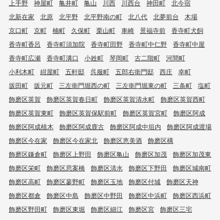
上手野
神屋町
亀井町
亀山
川西
川西台
神田町
北今宿
北新在家
北原
北平野
北平野南の町
北八代
北夢前台
木場
京口町
京町
楠町
久保町
栗山町
車崎
景福寺前
香寺町犬飼
香寺町香呂
香寺町須加院
香寺町田野
香寺町中仁野
香寺町中屋
香寺町広瀬
香寺町溝口
小姓町
琴岡町
古二階町
河間町
小利木町
紺屋町
五軒邸
呉服町
五郎右衛門邸
西庄
幸町
坂田町
坂元町
三左衛門堀西の町
三左衛門堀東の町
三条町
塩町
飾磨区英賀
飾磨区英賀春日町
飾磨区英賀清水町
飾磨区英賀西町
飾磨区英賀東町
飾磨区英賀保駅前町
飾磨区英賀宮町
飾磨区阿成
飾磨区阿成植木
飾磨区阿成鹿古
飾磨区阿成中垣内
飾磨区阿成渡場
飾磨区今在家
飾磨区今在家北
飾磨区恵美酒
飾磨区構
飾磨区鎌倉町
飾磨区上野田
飾磨区亀山
飾磨区加茂
飾磨区加茂東
飾磨区栄町
飾磨区思案橋
飾磨区清水
飾磨区下野田
飾磨区城南町
飾磨区高町
飾磨区蓼野町
飾磨区玉地
飾磨区付城
飾磨区天神
飾磨区都倉
飾磨区中島
飾磨区中野田
飾磨区中浜町
飾磨区西浜町
飾磨区野田町
飾磨区東堀
飾磨区細江
飾磨区宮
飾磨区三宅