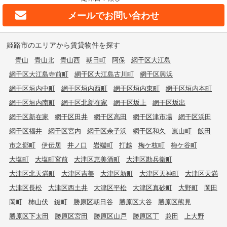
メールで
お問い合わせ
姫路市のエリアから賃貸物件を探す
青山
青山北
青山西
朝日町
阿保
網干区大江島
網干区大江島寺前町
網干区大江島古川町
網干区興浜
網干区垣内中町
網干区垣内西町
網干区垣内東町
網干区垣内本町
網干区垣内南町
網干区北新在家
網干区坂上
網干区坂出
網干区新在家
網干区田井
網干区高田
網干区津市場
網干区浜田
網干区福井
網干区宮内
網干区余子浜
網干区和久
嵐山町
飯田
市之郷町
伊伝居
井ノ口
岩端町
打越
梅ケ枝町
梅ケ谷町
大塩町
大塩町宮前
大津区恵美酒町
大津区勘兵衛町
大津区北天満町
大津区吉美
大津区新町
大津区天神町
大津区天満
大津区長松
大津区西土井
大津区平松
大津区真砂町
大野町
岡田
岡町
柿山伏
鍵町
勝原区朝日谷
勝原区大谷
勝原区熊見
勝原区下太田
勝原区宮田
勝原区山戸
勝原区丁
兼田
上大野