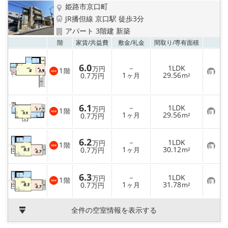
姫路市京口町
JR播但線 京口駅 徒歩3分
アパート 3階建 新築
お気
階
家賃/
共益費
敷金/
礼金
間取り/
専有面積
6.0
－
1LDK
万円
1
階
お
1
29.56
0.7
ヶ月
m²
万円
気
に
入
り
6.1
－
1LDK
万円
登
1
階
お
1
29.56
0.7
ヶ月
m²
万円
録
気
に
入
6.2
－
1LDK
り
万円
1
階
お
1
30.12
0.7
登
ヶ月
m²
万円
気
録
に
入
6.3
－
1LDK
り
万円
1
階
お
1
31.78
登
0.7
ヶ月
m²
万円
気
録
に
入
全件の空室情報を表示する
り
登
録