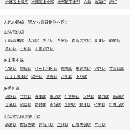
余部区上川原
余部区上余部
余部区下余部
六角
若菜町
綿町
人気の路線・駅から賃貸物件を探す
山陽電鉄線
山陽曽根駅
大塩駅
的形駅
八家駅
白浜の宮駅
妻鹿駅
飾磨駅
亀山駅
手柄駅
山陽姫路駅
JR山陽本線
宝殿駅
曽根駅
ひめじ別所駅
御着駅
東姫路駅
姫路駅
英賀保駅
はりま勝原駅
網干駅
竜野駅
相生駅
上郡駅
JR播但線
姫路駅
京口駅
野里駅
砥堀駅
仁豊野駅
香呂駅
溝口駅
福崎駅
甘地駅
鶴居駅
新野駅
寺前駅
生野駅
新井駅
竹田駅
和田山駅
山陽電気鉄道網干線
飾磨駅
西飾磨駅
夢前川駅
広畑駅
山陽天満駅
平松駅