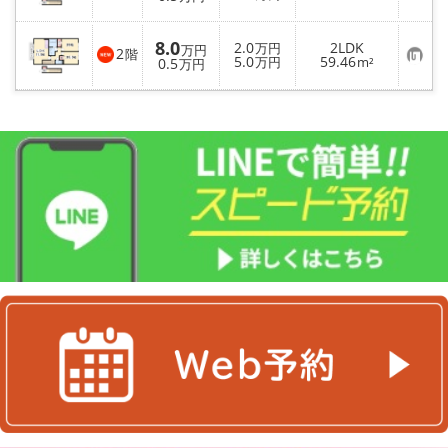
気
に
入
8.0
2.0
2LDK
り
万円
万円
2
階
お
5.0
59.46
登
0.5
万円
m²
万円
気
録
に
入
り
登
録