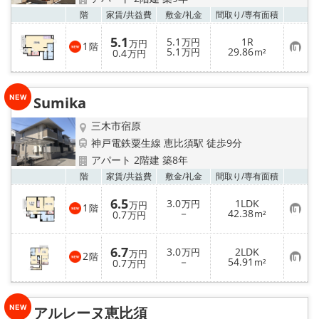
地域から探す
お気
階
家賃/
共益費
敷金/
礼金
間取り/
専有面積
地図から探す
5.1
5.1
1R
万円
万円
1
階
お
5.1
29.86
0.4
万円
m²
万円
気
スタッフ
に
入
り
Sumika
登
店舗情報·アクセス
録
三木市宿原
会社概要
神戸電鉄粟生線 恵比須駅 徒歩9分
アパート 2階建 築8年
メールでお問い合わせ
お気
階
家賃/
共益費
敷金/
礼金
間取り/
専有面積
6.5
3.0
1LDK
万円
万円
1
階
お
－
42.38
0.7
m²
万円
気
に
入
6.7
3.0
2LDK
り
万円
万円
2
階
お
－
54.91
登
0.7
m²
万円
気
録
に
入
り
アルレーヌ恵比須
登