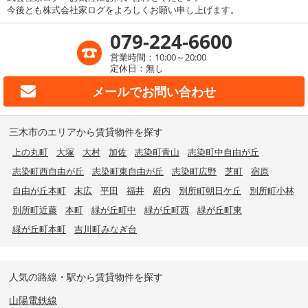
今後とも株式会社家ログをよろしくお願い申し上げます。
079-224-6600
営業時間：10:00～20:00
定休日：無し
メールで
お問い合わせ
三木市のエリアから賃貸物件を探す
上の丸町
大塚
大村
加佐
志染町青山
志染町中自由が丘
志染町西自由が丘
志染町東自由が丘
志染町広野
芝町
宿原
自由が丘本町
末広
平田
福井
府内
別所町朝日ケ丘
別所町小林
別所町近藤
本町
緑が丘町中
緑が丘町西
緑が丘町東
緑が丘町本町
吉川町みなぎ台
人気の路線・駅から賃貸物件を探す
山陽電鉄線