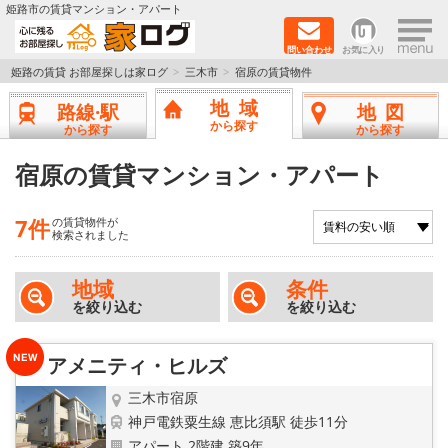
×
姫路市の賃貸マンション・アパート
問い合わせ
お気に入り
TOPページ
姫路の賃貸 お部屋探しは家ログ
三木市
宿原の賃貸物件
地域
路線·駅
地図
新築物件
から探す
から探す
から探す
ペットOK物件
宿原の賃貸マンション・アパート
戸建物件
7件
の賃貸物件が
検索されました
保証人不要物件
地域
条件
を絞り込む
を絞り込む
初期費用リーズナブル物件
都市ガス物件
アメニティ・ヒルズ
三木市宿原
路線·駅から探す
神戸電鉄粟生線 恵比須駅 徒歩11分
アパート 2階建 築9年