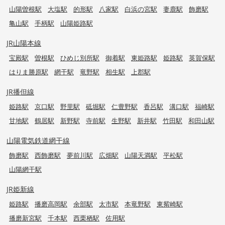
山陽曽根駅
大塩駅
的形駅
八家駅
白浜の宮駅
妻鹿駅
飾磨駅
亀山駅
手柄駅
山陽姫路駅
JR山陽本線
宝殿駅
曽根駅
ひめじ別所駅
御着駅
東姫路駅
姫路駅
英賀保駅
はりま勝原駅
網干駅
竜野駅
相生駅
上郡駅
JR播但線
姫路駅
京口駅
野里駅
砥堀駅
仁豊野駅
香呂駅
溝口駅
福崎駅
甘地駅
鶴居駅
新野駅
寺前駅
生野駅
新井駅
竹田駅
和田山駅
山陽電気鉄道網干線
飾磨駅
西飾磨駅
夢前川駅
広畑駅
山陽天満駅
平松駅
山陽網干駅
JR姫新線
姫路駅
播磨高岡駅
余部駅
太市駅
本竜野駅
東觜崎駅
播磨新宮駅
千本駅
西栗栖駅
佐用駅