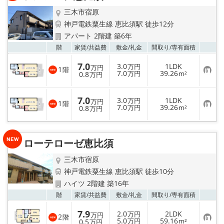
録
三木市宿原
神戸電鉄粟生線 恵比須駅 徒歩12分
アパート 2階建 築6年
お気
階
家賃/
共益費
敷金/
礼金
間取り/
専有面積
7.0
3.0
1LDK
万円
万円
1
階
お
7.0
39.26
0.8
万円
m²
万円
気
に
入
7.0
3.0
1LDK
り
万円
万円
1
階
お
7.0
39.26
登
0.8
万円
m²
万円
気
録
に
入
り
ローテローゼ恵比須
登
録
三木市宿原
神戸電鉄粟生線 恵比須駅 徒歩10分
ハイツ 2階建 築16年
お気
階
家賃/
共益費
敷金/
礼金
間取り/
専有面積
7.9
2.0
2LDK
万円
万円
2
階
お
5.0
59.16
0.5
万円
m²
万円