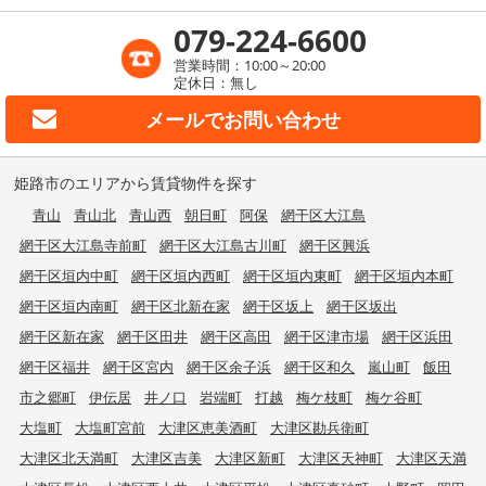
079-224-6600
営業時間：10:00～20:00
定休日：無し
メールで
お問い合わせ
姫路市のエリアから賃貸物件を探す
青山
青山北
青山西
朝日町
阿保
網干区大江島
網干区大江島寺前町
網干区大江島古川町
網干区興浜
網干区垣内中町
網干区垣内西町
網干区垣内東町
網干区垣内本町
網干区垣内南町
網干区北新在家
網干区坂上
網干区坂出
網干区新在家
網干区田井
網干区高田
網干区津市場
網干区浜田
網干区福井
網干区宮内
網干区余子浜
網干区和久
嵐山町
飯田
市之郷町
伊伝居
井ノ口
岩端町
打越
梅ケ枝町
梅ケ谷町
大塩町
大塩町宮前
大津区恵美酒町
大津区勘兵衛町
大津区北天満町
大津区吉美
大津区新町
大津区天神町
大津区天満