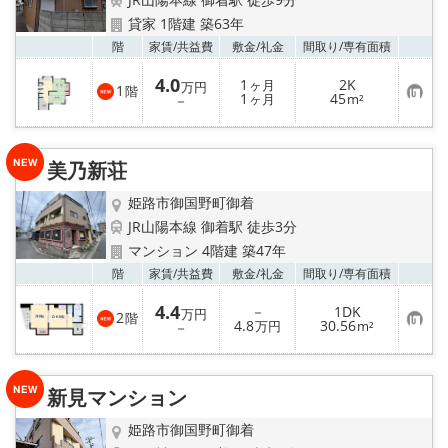
地域から探す
貸家 1階建 築63年
お気
階
家賃/
共益費
敷金/
礼金
間取り/
専有面積
地図から探す
4.0
1
2K
ヶ月
万円
1
階
お
1
45
スタッフ
－
ヶ月
m²
気
に
入
店舗情報·アクセス
り
美乃新荘
登
録
会社概要
姫路市御国野町御着
JR山陽本線 御着駅 徒歩3分
メールでお問い合わせ
マンション 4階建 築47年
お気
階
家賃/
共益費
敷金/
礼金
間取り/
専有面積
4.4
－
1DK
万円
2
階
お
4.8
30.56
－
万円
m²
気
に
入
り
新見マンション
登
録
姫路市御国野町御着