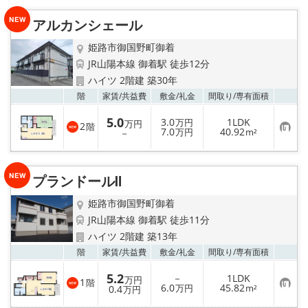
入
り
アルカンシェール
登
録
姫路市御国野町御着
JR山陽本線 御着駅 徒歩12分
ハイツ 2階建 築30年
お気
階
家賃/
共益費
敷金/
礼金
間取り/
専有面積
5.0
3.0
1LDK
万円
万円
2
階
お
7.0
40.92
－
万円
m²
気
に
入
り
プランドールⅡ
登
録
姫路市御国野町御着
JR山陽本線 御着駅 徒歩11分
ハイツ 2階建 築13年
お気
階
家賃/
共益費
敷金/
礼金
間取り/
専有面積
5.2
－
1LDK
万円
1
階
お
6.0
45.82
0.4
万円
m²
万円
気
に