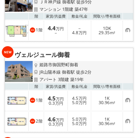
ＪＲ神戸線 御着駅 徒歩9分
マンション 1階建 築47年
お気
階
家賃/
共益費
敷金/
礼金
間取り/
専有面積
4.4
－
1DK
万円
1
階
お
4.8
29.35
－
万円
m²
気
に
入
り
ヴェルジュール御着
登
録
姫路市御国野町御着
JR山陽本線 御着駅 徒歩2分
アパート 3階建 築19年
お気
階
家賃/
共益費
敷金/
礼金
間取り/
専有面積
4.5
4.5
1K
万円
万円
1
階
お
5.0
30.96
0.3
万円
m²
万円
気
に
入
4.6
5.0
1K
り
万円
万円
2
階
お
5.0
30.96
登
0.3
万円
m²
万円
気
録
に
入