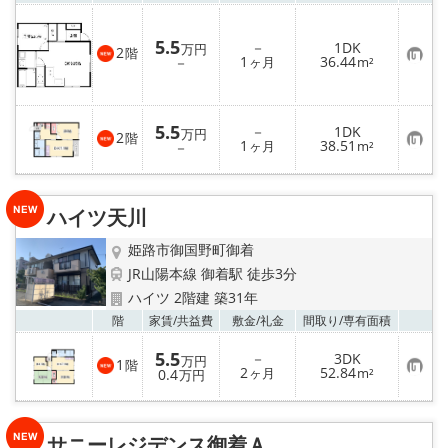
5.5
－
1DK
万円
2
階
お
1
36.44
－
ヶ月
m²
気
に
入
り
5.5
登
－
1DK
万円
2
階
録
お
1
38.51
－
ヶ月
m²
気
に
入
り
ハイツ天川
登
録
姫路市御国野町御着
JR山陽本線 御着駅 徒歩3分
ハイツ 2階建 築31年
お気
階
家賃/
共益費
敷金/
礼金
間取り/
専有面積
5.5
－
3DK
万円
1
階
お
2
52.84
0.4
ヶ月
m²
万円
気
に
入
り
サニーレジデンス御着Ａ
登