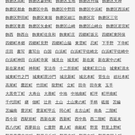
飾磨区高町
飾磨区蓼野町
飾磨区玉地
飾磨区付城
飾磨区天神
飾磨区都倉
飾磨区中島
飾磨区中野田
飾磨区中浜町
飾磨区西浜町
飾磨区野田町
飾磨区東堀
飾磨区細江
飾磨区宮
飾磨区三宅
飾磨区妻鹿
飾磨区矢倉町
飾磨区山崎
飾磨区山崎台
飾磨区若宮町
飾西
飾西台
飾東町佐良和
飾東町庄
四郷町坂元
四郷町東阿保
四郷町本郷
四郷町見野
四郷町山脇
東雲町
忍町
下手野
下寺町
庄田
書写
書写台
白国
白浜町
白浜町宇佐崎北
白浜町宇佐崎中
白浜町神田
白浜町寺家
城見台
城見町
新在家
新在家中の町
新在家本町
神和町
実法寺
十二所前町
城東町京口台
城東町清水
城東町竹之門
城東町毘沙門
城北新町
城北本町
菅生台
総社本町
高尾町
鷹匠町
竹田町
龍野町
立町
田寺
田寺東
玉手
大黒壱丁町
大寿台
大善町
中地
中地南町
町坪
町坪南町
千代田町
継
佃町
辻井
土山
土山東の町
手柄
砥堀
苫編
苫編南
豊沢町
豊富町甲丘
同心町
名古山町
南条
二階町
西今宿
西駅前町
西新在家
西新町
西中島
西二階町
西延末
西八代町
西夢前台
仁豊野
農人町
南畝町
野里
野里上野町