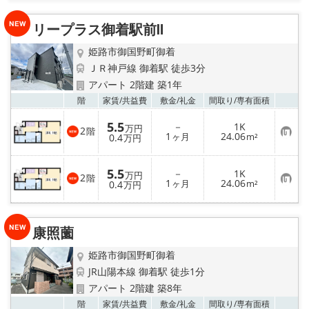
入
り
リープラス御着駅前Ⅱ
登
録
姫路市御国野町御着
ＪＲ神戸線 御着駅 徒歩3分
アパート 2階建 築1年
お気
階
家賃/
共益費
敷金/
礼金
間取り/
専有面積
5.5
－
1K
万円
2
階
お
1
24.06
0.4
ヶ月
m²
万円
気
に
入
5.5
－
1K
り
万円
2
階
お
1
24.06
登
0.4
ヶ月
m²
万円
気
録
に
入
り
康照薗
登
録
姫路市御国野町御着
JR山陽本線 御着駅 徒歩1分
アパート 2階建 築8年
お気
階
家賃/
共益費
敷金/
礼金
間取り/
専有面積