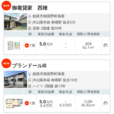
り
御着貸家 西棟
登
録
姫路市御国野町御着
JR山陽本線 御着駅 徒歩5分
貸家 2階建 築39年
お気
階
家賃/
共益費
敷金/
礼金
間取り/
専有面積
5.0
－
4DK
万円
1
階
お
－
62.1
－
m²
気
に
入
り
プランドールⅢ
登
録
姫路市御国野町御着
JR山陽本線 御着駅 徒歩10分
ハイツ 2階建 築13年
お気
階
家賃/
共益費
敷金/
礼金
間取り/
専有面積
5.0
－
1LDK
万円
1
階
お
6.0
45.82
0.4
万円
m²
万円
気
に