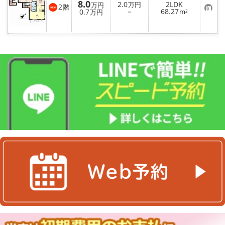
8.0
2.0
2LDK
万円
万円
2
階
お
－
68.27
0.7
m²
万円
気
に
入
り
登
録