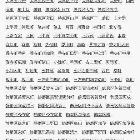
大津区長松
大津区西土井
大津区平松
大津区真砂町
大野町
岡田
岡町
柿山伏
鍵町
勝原区朝日谷
勝原区大谷
勝原区熊見
勝原区下太田
勝原区宮田
勝原区山戸
勝原区丁
兼田
上大野
上手野
神屋町
亀井町
亀山
川西
川西台
神田町
北今宿
北新在家
北原
北平野
北平野南の町
北八代
北夢前台
木場
京口町
京町
楠町
久保町
栗山町
車崎
景福寺前
香寺町犬飼
香寺町香呂
香寺町須加院
香寺町田野
香寺町中仁野
香寺町中屋
香寺町広瀬
香寺町溝口
小姓町
琴岡町
古二階町
河間町
小利木町
紺屋町
五軒邸
呉服町
五郎右衛門邸
西庄
幸町
坂田町
坂元町
三左衛門堀西の町
三左衛門堀東の町
三条町
塩町
飾磨区英賀
飾磨区英賀春日町
飾磨区英賀清水町
飾磨区英賀西町
飾磨区英賀東町
飾磨区英賀保駅前町
飾磨区英賀宮町
飾磨区阿成
飾磨区阿成植木
飾磨区阿成鹿古
飾磨区阿成中垣内
飾磨区阿成渡場
飾磨区今在家
飾磨区今在家北
飾磨区恵美酒
飾磨区構
飾磨区鎌倉町
飾磨区上野田
飾磨区亀山
飾磨区加茂
飾磨区加茂東
飾磨区栄町
飾磨区思案橋
飾磨区清水
飾磨区下野田
飾磨区城南町