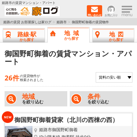
×
姫路市の賃貸マンション・アパート
問い合わせ
お気に入り
TOPページ
姫路の賃貸 お部屋探しは家ログ
姫路市
御国野町御着の賃貸物件
地域
路線·駅
地図
新築物件
から探す
から探す
から探す
ペットOK物件
御国野町御着の賃貸マンション・アパ
ート
戸建物件
26件
の賃貸物件が
保証人不要物件
検索されました
初期費用リーズナブル物件
地域
条件
を絞り込む
を絞り込む
都市ガス物件
御国野町御着貸家（北川の西棟の西）
路線·駅から探す
姫路市御国野町御着
JR山陽本線 御着駅 徒歩9分