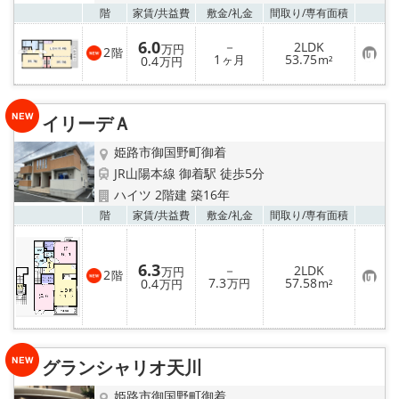
お気
階
家賃/
共益費
敷金/
礼金
間取り/
専有面積
6.0
－
2LDK
万円
2
階
お
1
53.75
0.4
ヶ月
m²
万円
気
に
入
り
イリーデＡ
登
録
姫路市御国野町御着
JR山陽本線 御着駅 徒歩5分
ハイツ 2階建 築16年
お気
階
家賃/
共益費
敷金/
礼金
間取り/
専有面積
6.3
－
2LDK
万円
2
階
お
7.3
57.58
0.4
万円
m²
万円
気
に
入
り
登
録
グランシャリオ天川
姫路市御国野町御着