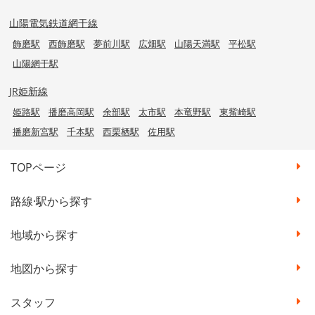
山陽電気鉄道網干線
飾磨駅
西飾磨駅
夢前川駅
広畑駅
山陽天満駅
平松駅
山陽網干駅
JR姫新線
姫路駅
播磨高岡駅
余部駅
太市駅
本竜野駅
東觜崎駅
播磨新宮駅
千本駅
西栗栖駅
佐用駅
TOPページ
路線·駅から探す
地域から探す
地図から探す
スタッフ