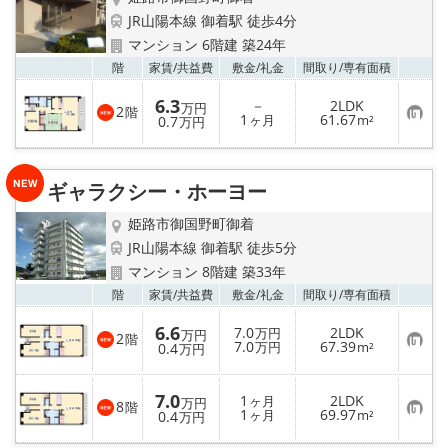
JR山陽本線 御着駅 徒歩4分
マンション 6階建 築24年
お気
階
家賃/
共益費
敷金/
礼金
間取り/
専有面積
6.3
－
2LDK
万円
2
階
お
1
61.67
0.7
ヶ月
m²
万円
気
に
入
り
ギャラクシー・ホーヨー
登
録
姫路市御国野町御着
JR山陽本線 御着駅 徒歩5分
マンション 8階建 築33年
お気
階
家賃/
共益費
敷金/
礼金
間取り/
専有面積
6.6
7.0
2LDK
万円
万円
2
階
お
7.0
67.39
0.4
万円
m²
万円
気
に
入
7.0
1
2LDK
り
ヶ月
万円
8
階
お
1
69.97
登
0.4
ヶ月
m²
万円
気
録
に