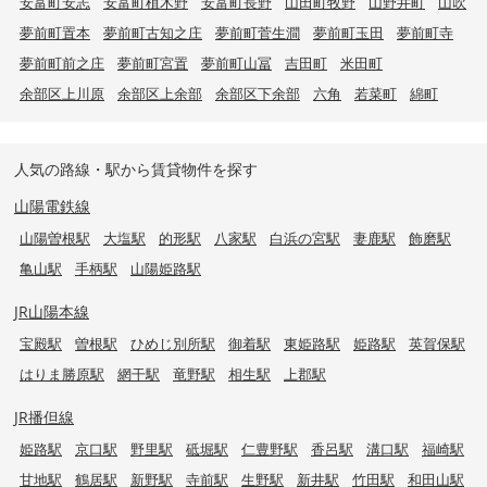
安富町安志
安富町植木野
安富町長野
山田町牧野
山野井町
山吹
夢前町置本
夢前町古知之庄
夢前町菅生澗
夢前町玉田
夢前町寺
夢前町前之庄
夢前町宮置
夢前町山冨
吉田町
米田町
余部区上川原
余部区上余部
余部区下余部
六角
若菜町
綿町
人気の路線・駅から賃貸物件を探す
山陽電鉄線
山陽曽根駅
大塩駅
的形駅
八家駅
白浜の宮駅
妻鹿駅
飾磨駅
亀山駅
手柄駅
山陽姫路駅
JR山陽本線
宝殿駅
曽根駅
ひめじ別所駅
御着駅
東姫路駅
姫路駅
英賀保駅
はりま勝原駅
網干駅
竜野駅
相生駅
上郡駅
JR播但線
姫路駅
京口駅
野里駅
砥堀駅
仁豊野駅
香呂駅
溝口駅
福崎駅
甘地駅
鶴居駅
新野駅
寺前駅
生野駅
新井駅
竹田駅
和田山駅