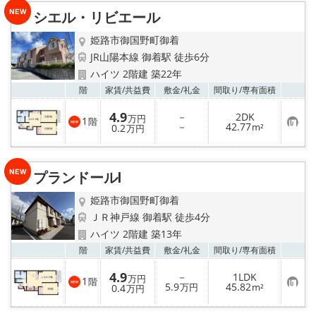
り
シエル・リビエール
登
録
姫路市御国野町御着
JR山陽本線 御着駅 徒歩6分
ハイツ 2階建 築22年
お気
階
家賃/
共益費
敷金/
礼金
間取り/
専有面積
4.9
－
2DK
万円
1
階
お
－
42.77
0.2
m²
万円
気
に
入
り
プランドールⅠ
登
録
姫路市御国野町御着
ＪＲ神戸線 御着駅 徒歩4分
ハイツ 2階建 築13年
お気
階
家賃/
共益費
敷金/
礼金
間取り/
専有面積
4.9
－
1LDK
万円
1
階
お
5.9
45.82
0.4
万円
m²
万円
気
に
入