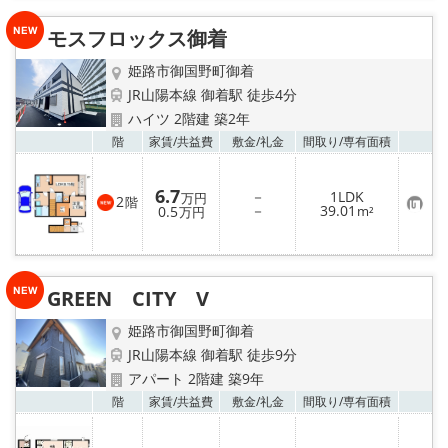
入
り
モスフロックス御着
登
録
姫路市御国野町御着
JR山陽本線 御着駅 徒歩4分
ハイツ 2階建 築2年
お気
階
家賃/
共益費
敷金/
礼金
間取り/
専有面積
6.7
－
1LDK
万円
2
階
お
－
39.01
0.5
m²
万円
気
に
入
り
登
録
GREEN CITY V
姫路市御国野町御着
JR山陽本線 御着駅 徒歩9分
アパート 2階建 築9年
お気
階
家賃/
共益費
敷金/
礼金
間取り/
専有面積