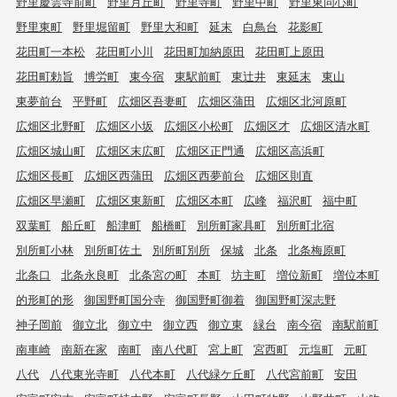
野里慶雲寺前町
野里月丘町
野里寺町
野里中町
野里東同心町
野里東町
野里堀留町
野里大和町
延末
白鳥台
花影町
花田町一本松
花田町小川
花田町加納原田
花田町上原田
花田町勅旨
博労町
東今宿
東駅前町
東辻井
東延末
東山
東夢前台
平野町
広畑区吾妻町
広畑区蒲田
広畑区北河原町
広畑区北野町
広畑区小坂
広畑区小松町
広畑区才
広畑区清水町
広畑区城山町
広畑区末広町
広畑区正門通
広畑区高浜町
広畑区長町
広畑区西蒲田
広畑区西夢前台
広畑区則直
広畑区早瀬町
広畑区東新町
広畑区本町
広峰
福沢町
福中町
双葉町
船丘町
船津町
船橋町
別所町家具町
別所町北宿
別所町小林
別所町佐土
別所町別所
保城
北条
北条梅原町
北条口
北条永良町
北条宮の町
本町
坊主町
増位新町
増位本町
的形町的形
御国野町国分寺
御国野町御着
御国野町深志野
神子岡前
御立北
御立中
御立西
御立東
緑台
南今宿
南駅前町
南車崎
南新在家
南町
南八代町
宮上町
宮西町
元塩町
元町
八代
八代東光寺町
八代本町
八代緑ケ丘町
八代宮前町
安田