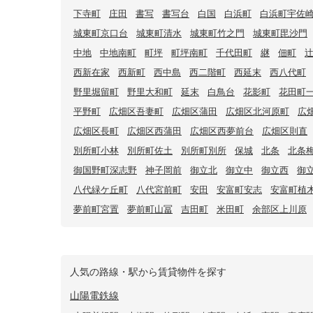
下寺町
庄田
書写
書写台
白国
白浜町
白浜町宇佐
城東町京口台
城東町清水
城東町竹之門
城東町毘沙門
中地
中地南町
町坪
町坪南町
千代田町
継
佃町
西新在家
西新町
西中島
西二階町
西延末
西八代町
野里堀留町
野里大和町
延末
白鳥台
花影町
花田町
平野町
広畑区吾妻町
広畑区蒲田
広畑区北河原町
広
広畑区長町
広畑区西蒲田
広畑区西夢前台
広畑区則直
別所町小林
別所町佐土
別所町別所
保城
北条
北条
御国野町深志野
神子岡前
御立北
御立中
御立西
御
八代緑ケ丘町
八代宮前町
安田
安富町安志
安富町植
夢前町宮置
夢前町山冨
吉田町
米田町
余部区上川原
人気の路線・駅から賃貸物件を探す
山陽電鉄線