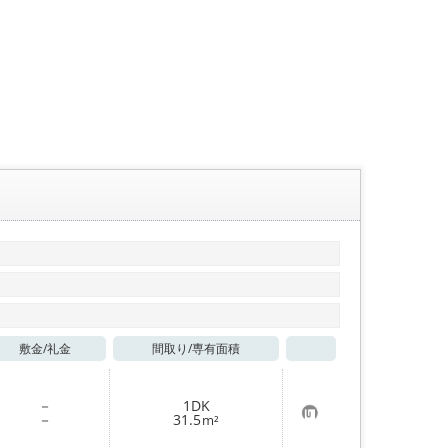
敷金/
礼金
間取り/
専有面積
お気に入り
－
1DK
お
－
31.5
m²
気
に