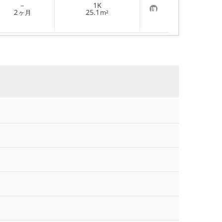
－
1K
録
お
2
25.1
ヶ月
m²
気
に
入
り
登
録