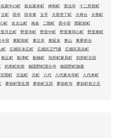
新在家中の町
新在家本町
神和町
実法寺
十二所前町
立町
田寺
田寺東
玉手
大黒壱丁町
大寿台
大善町
心町
名古山町
南条
二階町
西今宿
西駅前町
野里月丘町
野里寺町
野里中町
野里東同心町
野里東町
東今宿
東駅前町
東辻井
東延末
東山
東夢前台
山町
広畑区末広町
広畑区正門通
広畑区高浜町
船丘町
船津町
船橋町
別所町家具町
別所町北宿
町
的形町的形
御国野町国分寺
御国野町御着
宮西町
元塩町
元町
八代
八代東光寺町
八代本町
庄
夢前町菅生澗
夢前町玉田
夢前町寺
夢前町前之庄