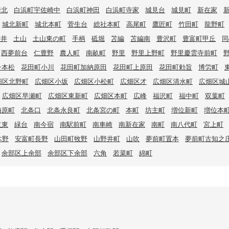
崎北
白浜町宇佐崎中
白浜町神田
白浜町寺家
城見台
城見町
新在家
城北新町
城北本町
菅生台
総社本町
高尾町
鷹匠町
竹田町
龍野町
辻井
土山
土山東の町
手柄
砥堀
苫編
苫編南
豊沢町
豊富町甲丘
同
西夢前台
仁豊野
農人町
南畝町
野里
野里上野町
野里慶雲寺前町
一本松
花田町小川
花田町加納原田
花田町上原田
花田町勅旨
博労町
畑区北野町
広畑区小坂
広畑区小松町
広畑区才
広畑区清水町
広畑区城
広畑区早瀬町
広畑区東新町
広畑区本町
広峰
福沢町
福中町
双葉町
梅原町
北条口
北条永良町
北条宮の町
本町
坊主町
増位新町
増位本
立東
緑台
南今宿
南駅前町
南車崎
南新在家
南町
南八代町
宮上町
木野
安富町長野
山田町牧野
山野井町
山吹
夢前町置本
夢前町古知之
余部区上余部
余部区下余部
六角
若菜町
綿町