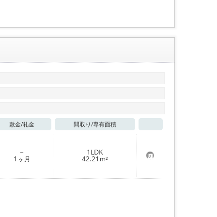
録
敷金/
礼金
間取り/
専有面積
お気に入り
－
1LDK
お
1
42.21
ヶ月
m²
気
に
入
り
登
録