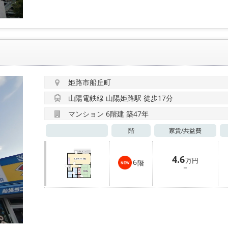
姫路市船丘町
山陽電鉄線 山陽姫路駅 徒歩17分
マンション 6階建 築47年
階
家賃/
共益費
4.6
万円
6
階
－