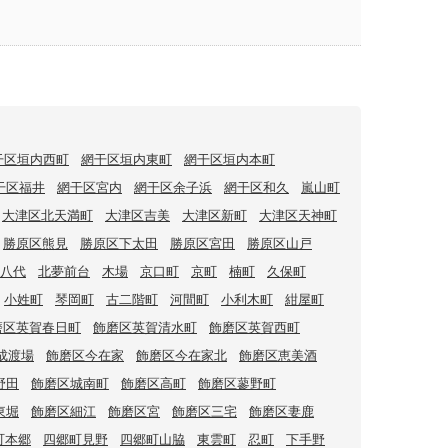
干区垣内西町
網干区垣内東町
網干区垣内本町
干区福井
網干区宮内
網干区余子浜
網干区和久
嵐山町
大津区北天満町
大津区吉美
大津区新町
大津区天神町
勝原区熊見
勝原区下太田
勝原区宮田
勝原区山戸
八代
北夢前台
木場
京口町
京町
楠町
久保町
小姓町
琴岡町
古二階町
河間町
小利木町
紺屋町
磨区英賀春日町
飾磨区英賀清水町
飾磨区英賀西町
成渡場
飾磨区今在家
飾磨区今在家北
飾磨区恵美酒
野田
飾磨区城南町
飾磨区高町
飾磨区蓼野町
東堀
飾磨区細江
飾磨区宮
飾磨区三宅
飾磨区妻鹿
町本郷
四郷町見野
四郷町山脇
東雲町
忍町
下手野