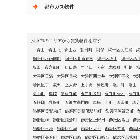
都市ガス物件
姫路市のエリアから賃貸物件を探す
青山
青山北
青山西
朝日町
阿保
網干区大江島
網干区垣内南町
網干区北新在家
網干区坂上
網干区坂
飯田
市之郷町
伊伝居
井ノ口
今宿
岩端町
打越
大津区天満
大津区長松
大津区西土井
大津区平松
大
勝原区丁
兼田
上大野
上手野
神屋町
亀井町
亀山
栗山町
車崎
景福寺前
香寺町犬飼
香寺町香呂
香寺
五軒邸
呉服町
五郎右衛門邸
西庄
幸町
坂田町
坂
飾磨区英賀東町
飾磨区英賀保駅前町
飾磨区英賀宮町
飾磨区構
飾磨区鎌倉町
飾磨区上野田
飾磨区亀山
飾
飾磨区玉地
飾磨区付城
飾磨区天神
飾磨区都倉
飾磨
飾磨区矢倉町
飾磨区山崎
飾磨区山崎台
飾磨区若宮町