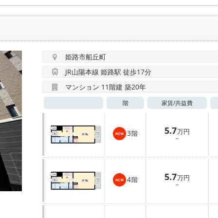
姫路市船丘町
JR山陽本線 姫路駅 徒歩17分
マンション 11階建 築20年
階
家賃/
共益費
5.7
万円
3
階
－
5.7
万円
4
階
－