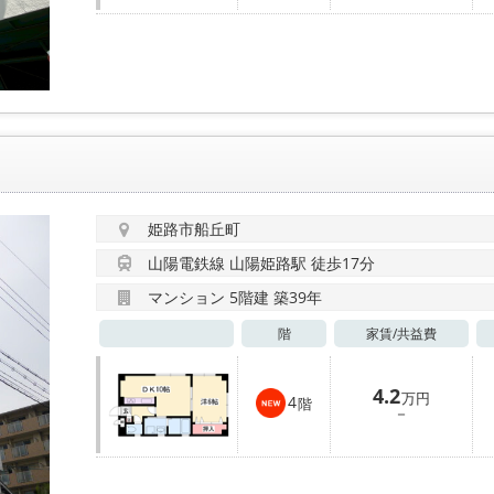
姫路市船丘町
山陽電鉄線 山陽姫路駅 徒歩17分
マンション 5階建 築39年
階
家賃/
共益費
4.2
万円
4
階
－