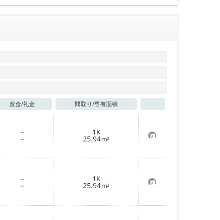
敷金/
礼金
間取り/
専有面積
お気に入り
－
1K
お
－
25.94
m²
気
に
入
り
登
－
1K
録
お
－
25.94
m²
気
に
入
り
登