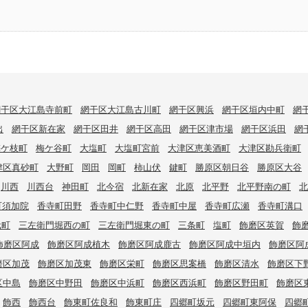
網干区大江島寺前町
網干区大江島古川町
網干区興浜
網干区垣内中町
網
出
網干区新在家
網干区田井
網干区高田
網干区津市場
網干区浜田
網
梅ケ枝町
梅ケ谷町
大塩町
大塩町宮前
大津区恵美酒町
大津区勘兵衛町
津区真砂町
大野町
岡田
岡町
柿山伏
鍵町
勝原区朝日谷
勝原区大谷
川西
川西台
神田町
北今宿
北新在家
北原
北平野
北平野南の町
北
町須加院
香寺町田野
香寺町中仁野
香寺町中屋
香寺町広瀬
香寺町溝口
元町
三左衛門堀西の町
三左衛門堀東の町
三条町
塩町
飾磨区英賀
飾
飾磨区阿成
飾磨区阿成植木
飾磨区阿成鹿古
飾磨区阿成中垣内
飾磨区阿
磨区加茂
飾磨区加茂東
飾磨区栄町
飾磨区思案橋
飾磨区清水
飾磨区下
区中島
飾磨区中野田
飾磨区中浜町
飾磨区西浜町
飾磨区野田町
飾磨区
飾西
飾西台
飾東町佐良和
飾東町庄
四郷町坂元
四郷町東阿保
四郷