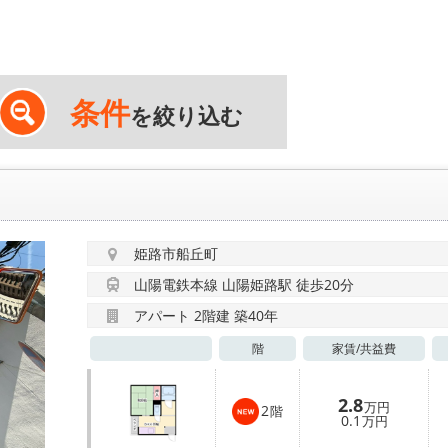
条件
を絞り込む
姫路市船丘町
山陽電鉄本線 山陽姫路駅 徒歩20分
アパート 2階建 築40年
階
家賃/
共益費
2.8
万円
2
階
0.1
万円