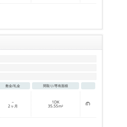
入
り
登
録
敷金/
礼金
間取り/
専有面積
お気に入り
－
1DK
お
2
35.55
ヶ月
m²
気
に
入
り
登