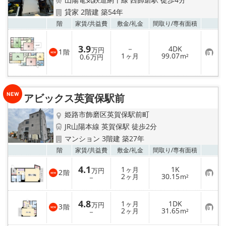
地域から探す
貸家 2階建 築54年
お気
階
家賃/
共益費
敷金/
礼金
間取り/
専有面積
地図から探す
3.9
－
4DK
スタッフ
万円
1
階
お
1
99.07
0.6
ヶ月
m²
万円
気
に
店舗情報·アクセス
入
り
登
アビックス英賀保駅前
録
会社概要
姫路市飾磨区英賀保駅前町
メールでお問い合わせ
JR山陽本線 英賀保駅 徒歩2分
マンション 3階建 築27年
お気
階
家賃/
共益費
敷金/
礼金
間取り/
専有面積
4.1
1
1K
ヶ月
万円
2
階
お
2
30.15
－
ヶ月
m²
気
に
入
4.8
1
1DK
り
ヶ月
万円
3
階
お
2
31.65
登
－
ヶ月
m²
気
録
に