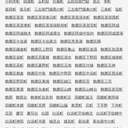
小利木町
紺屋町
五軒邸
呉服町
五郎右衛門邸
西庄
幸町
坂田町
坂元町
三左衛門堀西の町
三左衛門堀東の町
三条町
塩町
飾磨区英賀
飾磨区英賀春日町
飾磨区英賀清水町
飾磨区英賀西町
飾磨区英賀東町
飾磨区英賀保駅前町
飾磨区英賀宮町
飾磨区阿成
飾磨区阿成植木
飾磨区阿成鹿古
飾磨区阿成中垣内
飾磨区阿成渡場
飾磨区今在家
飾磨区今在家北
飾磨区恵美酒
飾磨区構
飾磨区鎌倉町
飾磨区上野田
飾磨区亀山
飾磨区加茂
飾磨区加茂東
飾磨区栄町
飾磨区思案橋
飾磨区清水
飾磨区下野田
飾磨区城南町
飾磨区高町
飾磨区蓼野町
飾磨区玉地
飾磨区付城
飾磨区天神
飾磨区都倉
飾磨区中島
飾磨区中野田
飾磨区中浜町
飾磨区西浜町
飾磨区野田町
飾磨区東堀
飾磨区細江
飾磨区宮
飾磨区三宅
飾磨区妻鹿
飾磨区矢倉町
飾磨区山崎
飾磨区山崎台
飾磨区若宮町
飾西
飾西台
飾東町佐良和
飾東町庄
四郷町坂元
四郷町東阿保
四郷町本郷
四郷町見野
四郷町山脇
東雲町
忍町
下手野
下寺町
庄田
書写
書写台
白国
白浜町
白浜町宇佐崎北
白浜町宇佐崎中
白浜町神田
白浜町寺家
城見台
城見町
新在家
新在家中の町