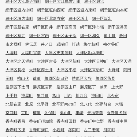
網干区大江島寺前町
網干区大江島古川町
網干区興浜
網干区垣内中町
網干区垣内西町
網干区垣内東町
網干区垣内本町
網干区垣内南町
網干区北新在家
網干区坂上
網干区坂出
網干区新在家
網干区田井
網干区高田
網干区津市場
網干区浜田
網干区福井
網干区宮内
網干区余子浜
網干区和久
嵐山町
飯田
市之郷町
伊伝居
井ノ口
岩端町
打越
梅ケ枝町
梅ケ谷町
大塩町
大塩町宮前
大津区恵美酒町
大津区勘兵衛町
大津区北天満町
大津区吉美
大津区新町
大津区天神町
大津区天満
大津区長松
大津区西土井
大津区平松
大津区真砂町
大野町
岡田
岡町
柿山伏
鍵町
勝原区朝日谷
勝原区大谷
勝原区熊見
勝原区下太田
勝原区宮田
勝原区山戸
勝原区丁
兼田
上大野
上手野
神屋町
亀井町
亀山
川西
川西台
神田町
北今宿
北新在家
北原
北平野
北平野南の町
北八代
北夢前台
木場
京口町
京町
楠町
久保町
栗山町
車崎
景福寺前
香寺町犬飼
香寺町香呂
香寺町須加院
香寺町田野
香寺町中仁野
香寺町中屋
香寺町広瀬
香寺町溝口
小姓町
琴岡町
古二階町
河間町