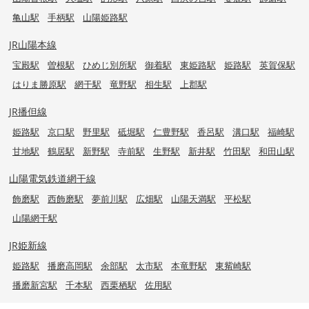
亀山駅
手柄駅
山陽姫路駅
JR山陽本線
宝殿駅
曽根駅
ひめじ別所駅
御着駅
東姫路駅
姫路駅
英賀保駅
はりま勝原駅
網干駅
竜野駅
相生駅
上郡駅
JR播但線
姫路駅
京口駅
野里駅
砥堀駅
仁豊野駅
香呂駅
溝口駅
福崎駅
甘地駅
鶴居駅
新野駅
寺前駅
生野駅
新井駅
竹田駅
和田山駅
山陽電気鉄道網干線
飾磨駅
西飾磨駅
夢前川駅
広畑駅
山陽天満駅
平松駅
山陽網干駅
JR姫新線
姫路駅
播磨高岡駅
余部駅
太市駅
本竜野駅
東觜崎駅
播磨新宮駅
千本駅
西栗栖駅
佐用駅