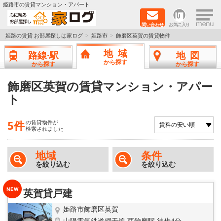
×
姫路市の賃貸マンション・アパート
問い合わせ
お気に入り
TOPページ
姫路の賃貸 お部屋探しは家ログ
姫路市
飾磨区英賀の賃貸物件
地域
路線·駅
地図
新築物件
から探す
から探す
から探す
ペットOK物件
飾磨区英賀の賃貸マンション・アパー
ト
戸建物件
5件
の賃貸物件が
保証人不要物件
検索されました
初期費用リーズナブル物件
地域
条件
を絞り込む
を絞り込む
都市ガス物件
英賀貸戸建
路線·駅から探す
姫路市飾磨区英賀
山陽電気鉄道網干線 西飾磨駅 徒歩4分