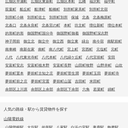
広畑区早瀬町
広畑区東新町
広畑区本町
広峰
福沢町
福中町
双葉町
船丘町
船津町
船橋町
別所町家具町
別所町北宿
別所町小林
別所町佐土
別所町別所
保城
北条
北条梅原町
北条口
北条永良町
北条宮の町
本町
坊主町
増位新町
増位本町
的形町的形
御国野町国分寺
御国野町御着
御国野町深志野
神子岡前
御立北
御立中
御立西
御立東
緑台
南今宿
南駅前町
南車崎
南新在家
南町
南八代町
宮上町
宮西町
元塩町
元町
八代
八代東光寺町
八代本町
八代緑ケ丘町
八代宮前町
安田
安富町安志
安富町植木野
安富町長野
山田町牧野
山野井町
山吹
夢前町置本
夢前町古知之庄
夢前町菅生澗
夢前町玉田
夢前町寺
夢前町前之庄
夢前町宮置
夢前町山冨
吉田町
米田町
余部区上川原
余部区上余部
余部区下余部
六角
若菜町
綿町
人気の路線・駅から賃貸物件を探す
山陽電鉄線
山陽曽根駅
大塩駅
的形駅
八家駅
白浜の宮駅
妻鹿駅
飾磨駅