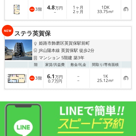
入
4.8
1
1DK
り
ヶ月
万円
3
階
お
2
33.75
登
－
ヶ月
m²
気
録
に
入
り
ステラ英賀保
登
録
姫路市飾磨区英賀保駅前町
JR山陽本線 英賀保駅 徒歩2分
マンション 5階建 築3年
お気
階
家賃/
共益費
敷金/
礼金
間取り/
専有面積
6.1
－
1K
万円
3
階
お
－
25.12
0.7
m²
万円
気
に
入
り
登
録