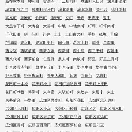
新在家本町
神和町
実法寺
十二所前町
城東町京口台
城東町清水
城東町竹之門
城東町毘沙門
城北新町
城北本町
菅生台
総社本町
高尾町
鷹匠町
竹田町
龍野町
立町
田寺
田寺東
玉手
大黒壱丁町
大寿台
大善町
中地
中地南町
町坪
町坪南町
千代田町
継
佃町
辻井
土山
土山東の町
手柄
砥堀
苫編
苫編南
豊沢町
豊富町甲丘
同心町
名古山町
南条
二階町
西今宿
西駅前町
西新在家
西新町
西中島
西二階町
西延末
西八代町
西夢前台
仁豊野
農人町
南畝町
野里
野里上野町
野里慶雲寺前町
野里月丘町
野里寺町
野里中町
野里東同心町
野里東町
野里堀留町
野里大和町
延末
白鳥台
花影町
花田町一本松
花田町小川
花田町加納原田
花田町上原田
花田町勅旨
博労町
東今宿
東駅前町
東辻井
東延末
東山
東夢前台
平野町
広畑区吾妻町
広畑区蒲田
広畑区北河原町
広畑区北野町
広畑区小坂
広畑区小松町
広畑区才
広畑区清水町
広畑区城山町
広畑区末広町
広畑区正門通
広畑区高浜町
広畑区長町
広畑区西蒲田
広畑区西夢前台
広畑区則直