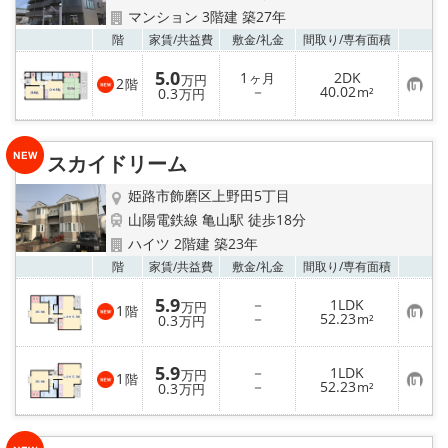
マンション 3階建 築27年
お気
階
家賃/
共益費
敷金/
礼金
間取り/
専有面積
5.0
1
2DK
ヶ月
万円
2
階
お
－
40.02
0.3
m²
万円
気
に
入
り
スカイドリーム
登
録
姫路市飾磨区上野田5丁目
山陽電鉄線 亀山駅 徒歩18分
ハイツ 2階建 築23年
お気
階
家賃/
共益費
敷金/
礼金
間取り/
専有面積
5.9
－
1LDK
万円
1
階
お
－
52.23
0.3
m²
万円
気
に
入
5.9
－
1LDK
り
万円
1
階
お
－
52.23
登
0.3
m²
万円
気
録
に
入
り