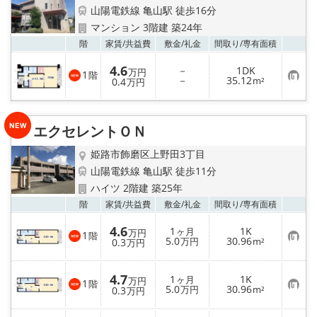
山陽電鉄線 亀山駅 徒歩16分
マンション 3階建 築24年
お気
階
家賃/
共益費
敷金/
礼金
間取り/
専有面積
4.6
－
1DK
万円
1
階
お
－
35.12
0.4
m²
万円
気
に
入
り
エクセレントＯＮ
登
録
姫路市飾磨区上野田3丁目
山陽電鉄線 亀山駅 徒歩11分
ハイツ 2階建 築25年
お気
階
家賃/
共益費
敷金/
礼金
間取り/
専有面積
4.6
1
1K
ヶ月
万円
1
階
お
5.0
30.96
0.3
万円
m²
万円
気
に
入
4.7
1
1K
り
ヶ月
万円
1
階
お
5.0
30.96
登
0.3
万円
m²
万円
気
録
に