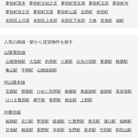
夢前町置本
夢前町古知之庄
夢前町菅生澗
夢前町玉田
夢前町寺
夢前町前之庄
夢前町宮置
夢前町山冨
吉田町
米田町
余部区上川原
余部区上余部
余部区下余部
六角
若菜町
綿町
人気の路線・駅から賃貸物件を探す
山陽電鉄線
山陽曽根駅
大塩駅
的形駅
八家駅
白浜の宮駅
妻鹿駅
飾磨駅
亀山駅
手柄駅
山陽姫路駅
JR山陽本線
宝殿駅
曽根駅
ひめじ別所駅
御着駅
東姫路駅
姫路駅
英賀保駅
はりま勝原駅
網干駅
竜野駅
相生駅
上郡駅
JR播但線
姫路駅
京口駅
野里駅
砥堀駅
仁豊野駅
香呂駅
溝口駅
福崎駅
甘地駅
鶴居駅
新野駅
寺前駅
生野駅
新井駅
竹田駅
和田山駅