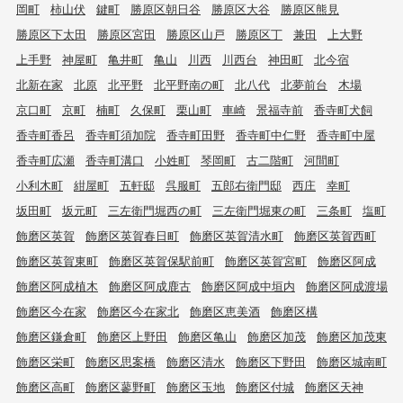
岡町
柿山伏
鍵町
勝原区朝日谷
勝原区大谷
勝原区熊見
勝原区下太田
勝原区宮田
勝原区山戸
勝原区丁
兼田
上大野
上手野
神屋町
亀井町
亀山
川西
川西台
神田町
北今宿
北新在家
北原
北平野
北平野南の町
北八代
北夢前台
木場
京口町
京町
楠町
久保町
栗山町
車崎
景福寺前
香寺町犬飼
香寺町香呂
香寺町須加院
香寺町田野
香寺町中仁野
香寺町中屋
香寺町広瀬
香寺町溝口
小姓町
琴岡町
古二階町
河間町
小利木町
紺屋町
五軒邸
呉服町
五郎右衛門邸
西庄
幸町
坂田町
坂元町
三左衛門堀西の町
三左衛門堀東の町
三条町
塩町
飾磨区英賀
飾磨区英賀春日町
飾磨区英賀清水町
飾磨区英賀西町
飾磨区英賀東町
飾磨区英賀保駅前町
飾磨区英賀宮町
飾磨区阿成
飾磨区阿成植木
飾磨区阿成鹿古
飾磨区阿成中垣内
飾磨区阿成渡場
飾磨区今在家
飾磨区今在家北
飾磨区恵美酒
飾磨区構
飾磨区鎌倉町
飾磨区上野田
飾磨区亀山
飾磨区加茂
飾磨区加茂東
飾磨区栄町
飾磨区思案橋
飾磨区清水
飾磨区下野田
飾磨区城南町
飾磨区高町
飾磨区蓼野町
飾磨区玉地
飾磨区付城
飾磨区天神