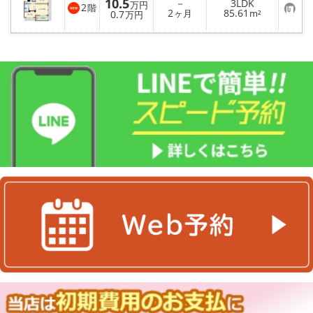
10.5
－
3LDK
り
万円
2
階
お
2
85.61
登
0.7
ヶ月
m²
万円
気
録
に
入
り
登
録