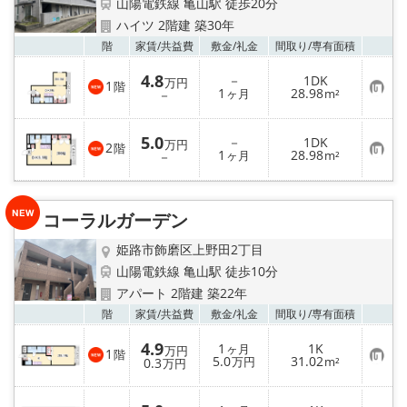
山陽電鉄線 亀山駅 徒歩20分
ハイツ 2階建 築30年
お気
階
家賃/
共益費
敷金/
礼金
間取り/
専有面積
4.8
－
1DK
万円
1
階
お
1
28.98
－
ヶ月
m²
気
に
入
5.0
－
1DK
り
万円
2
階
お
1
28.98
登
－
ヶ月
m²
気
録
に
入
り
コーラルガーデン
登
録
姫路市飾磨区上野田2丁目
山陽電鉄線 亀山駅 徒歩10分
アパート 2階建 築22年
お気
階
家賃/
共益費
敷金/
礼金
間取り/
専有面積
4.9
1
1K
ヶ月
万円
1
階
お
5.0
31.02
0.3
万円
m²
万円
気
に
入