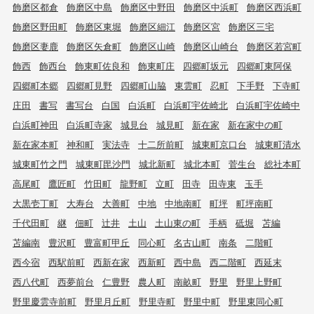
飾磨区都倉
飾磨区中島
飾磨区中野田
飾磨区中浜町
飾磨区西浜町
飾磨区野田町
飾磨区東堀
飾磨区細江
飾磨区宮
飾磨区三宅
飾磨区妻鹿
飾磨区矢倉町
飾磨区山崎
飾磨区山崎台
飾磨区若宮町
飾西
飾西台
飾東町佐良和
飾東町庄
四郷町坂元
四郷町東阿保
四郷町本郷
四郷町見野
四郷町山脇
東雲町
忍町
下手野
下寺町
庄田
書写
書写台
白国
白浜町
白浜町宇佐崎北
白浜町宇佐崎中
白浜町神田
白浜町寺家
城見台
城見町
新在家
新在家中の町
新在家本町
神和町
実法寺
十二所前町
城東町京口台
城東町清水
城東町竹之門
城東町毘沙門
城北新町
城北本町
菅生台
総社本町
高尾町
鷹匠町
竹田町
龍野町
立町
田寺
田寺東
玉手
大黒壱丁町
大寿台
大善町
中地
中地南町
町坪
町坪南町
千代田町
継
佃町
辻井
土山
土山東の町
手柄
砥堀
苫編
苫編南
豊沢町
豊富町甲丘
同心町
名古山町
南条
二階町
西今宿
西駅前町
西新在家
西新町
西中島
西二階町
西延末
西八代町
西夢前台
仁豊野
農人町
南畝町
野里
野里上野町
野里慶雲寺前町
野里月丘町
野里寺町
野里中町
野里東同心町