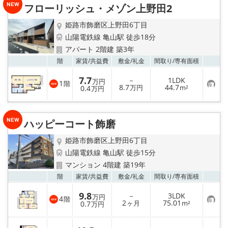
フローリッシュ・メゾン上野田2
登
録
姫路市飾磨区上野田6丁目
山陽電鉄線 亀山駅 徒歩18分
アパート 2階建 築3年
お気
階
家賃/
共益費
敷金/
礼金
間取り/
専有面積
7.7
－
1LDK
万円
1
階
お
8.7
44.7
0.4
万円
m²
万円
気
に
入
り
ハッピーコート飾磨
登
録
姫路市飾磨区上野田6丁目
山陽電鉄線 亀山駅 徒歩15分
マンション 4階建 築19年
お気
階
家賃/
共益費
敷金/
礼金
間取り/
専有面積
9.8
－
3LDK
万円
4
階
お
2
75.01
0.7
ヶ月
m²
万円
気
に
入