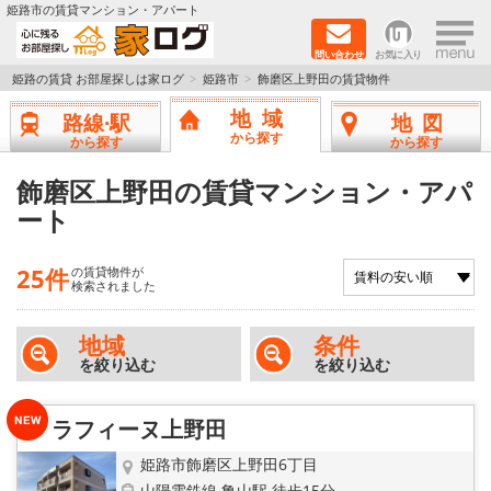
×
姫路市の賃貸マンション・アパート
問い合わせ
お気に入り
TOPページ
姫路の賃貸 お部屋探しは家ログ
姫路市
飾磨区上野田の賃貸物件
地域
路線·駅
地図
新築物件
から探す
から探す
から探す
ペットOK物件
飾磨区上野田の賃貸マンション・アパ
ート
戸建物件
25件
の賃貸物件が
保証人不要物件
検索されました
初期費用リーズナブル物件
地域
条件
を絞り込む
を絞り込む
都市ガス物件
ラフィーヌ上野田
路線·駅から探す
姫路市飾磨区上野田6丁目
山陽電鉄線 亀山駅 徒歩15分