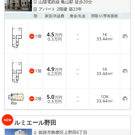
山陽電鉄線 亀山駅 徒歩20分
アパート 2階建 築23年
お気
階
家賃/
共益費
敷金/
礼金
間取り/
専有面積
4.5
－
1K
万円
1
階
お
－
33.44
0.3
m²
万円
気
に
入
り
登
録
4.9
－
1K
万円
1
階
お
－
33.44
0.2
m²
万円
気
に
入
り
登
5.0
－
1DK
万円
録
2
階
お
－
33.44
0.3
m²
万円
気
に
入
り
ルミエール野田
登
録
姫路市飾磨区上野田6丁目