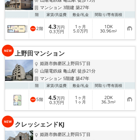
地域から探す
マンション 3階建 築27年
お気
階
家賃/
共益費
敷金/
礼金
間取り/
専有面積
地図から探す
4.3
1
1DK
ヶ月
万円
2
階
お
5.0
30.96
スタッフ
0.3
万円
m²
万円
気
に
入
店舗情報·アクセス
り
上野田マンション
登
録
会社概要
姫路市飾磨区上野田5丁目
山陽電鉄線 亀山駅 徒歩21分
メールでお問い合わせ
マンション 5階建 築47年
お気
階
家賃/
共益費
敷金/
礼金
間取り/
専有面積
4.5
1
2DK
ヶ月
万円
5
階
お
1
36.3
0.3
ヶ月
m²
万円
気
に
入
り
クレッシェンドKJ
登
録
姫路市飾磨区上野田5丁目