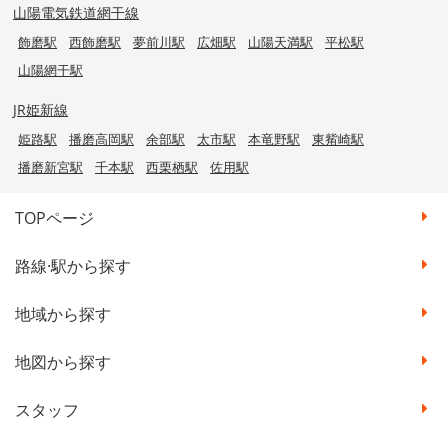
山陽電気鉄道網干線
飾磨駅
西飾磨駅
夢前川駅
広畑駅
山陽天満駅
平松駅
山陽網干駅
JR姫新線
姫路駅
播磨高岡駅
余部駅
太市駅
本竜野駅
東觜崎駅
播磨新宮駅
千本駅
西栗栖駅
佐用駅
TOPページ
路線·駅から探す
地域から探す
地図から探す
スタッフ