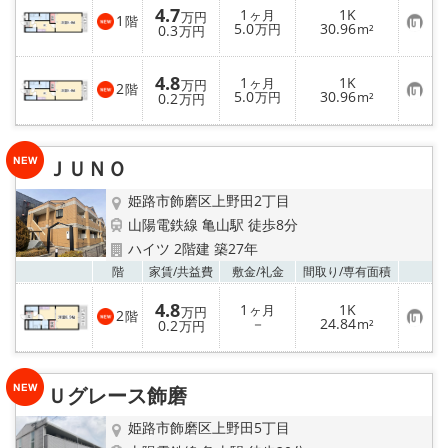
入
4.7
1
1K
り
ヶ月
万円
1
階
お
5.0
30.96
登
0.3
万円
m²
万円
気
録
に
入
4.8
1
1K
り
ヶ月
万円
2
階
お
5.0
30.96
登
0.2
万円
m²
万円
気
録
に
入
り
ＪＵＮＯ
登
録
姫路市飾磨区上野田2丁目
山陽電鉄線 亀山駅 徒歩8分
ハイツ 2階建 築27年
お気
階
家賃/
共益費
敷金/
礼金
間取り/
専有面積
4.8
1
1K
ヶ月
万円
2
階
お
－
24.84
0.2
m²
万円
気
に
入
り
Ｕグレース飾磨
登
録
姫路市飾磨区上野田5丁目