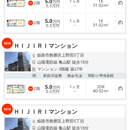
5.0
1
1K
り
ヶ月
万円
2
階
お
－
31.02
登
0.3
m²
万円
気
録
に
入
5.0
1
1K
り
ヶ月
万円
2
階
お
－
31.02
登
0.3
m²
万円
気
録
に
入
り
ＨＩＪＩＲＩマンション
登
録
姫路市飾磨区上野田5丁目
山陽電鉄線 亀山駅 徒歩18分
マンション 3階建 築27年
お気
階
家賃/
共益費
敷金/
礼金
間取り/
専有面積
5.0
1
2DK
ヶ月
万円
2
階
お
－
40.02
0.3
m²
万円
気
に
入
り
ＨＩＪＩＲＩマンション
登
録
姫路市飾磨区上野田5丁目
山陽電鉄線 亀山駅 徒歩18分