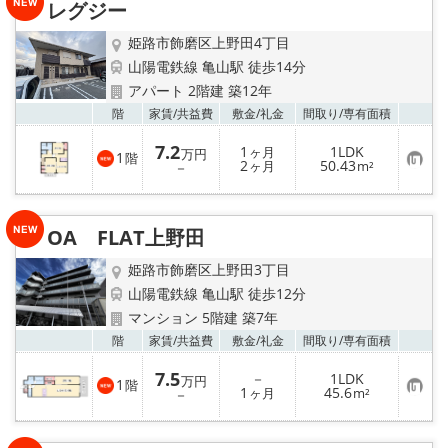
レグジー
登
録
姫路市飾磨区上野田4丁目
山陽電鉄線 亀山駅 徒歩14分
アパート 2階建 築12年
お気
階
家賃/
共益費
敷金/
礼金
間取り/
専有面積
7.2
1
1LDK
ヶ月
万円
1
階
お
2
50.43
－
ヶ月
m²
気
に
入
り
OA FLAT上野田
登
録
姫路市飾磨区上野田3丁目
山陽電鉄線 亀山駅 徒歩12分
マンション 5階建 築7年
お気
階
家賃/
共益費
敷金/
礼金
間取り/
専有面積
7.5
－
1LDK
万円
1
階
お
1
45.6
－
ヶ月
m²
気
に
入
り