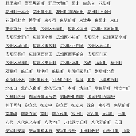
野里東町
野里堀留町
野里大和町
延末
白鳥台
花影町
花田町一本松
花田町小川
花田町加納原田
花田町上原田
花田町勅旨
博労町
東今宿
東駅前町
東辻井
東延末
東山
東夢前台
平野町
広畑区吾妻町
広畑区蒲田
広畑区北河原町
広畑区北野町
広畑区小坂
広畑区小松町
広畑区才
広畑区清水町
広畑区城山町
広畑区末広町
広畑区正門通
広畑区高浜町
広畑区長町
広畑区西蒲田
広畑区西夢前台
広畑区則直
広畑区早瀬町
広畑区東新町
広畑区本町
広峰
福沢町
福中町
双葉町
船丘町
船津町
船橋町
別所町家具町
別所町北宿
別所町小林
別所町佐土
別所町別所
保城
北条
北条梅原町
北条口
北条永良町
北条宮の町
本町
坊主町
増位新町
増位本町
的形町的形
御国野町国分寺
御国野町御着
御国野町深志野
神子岡前
御立北
御立中
御立西
御立東
緑台
南今宿
南駅前町
南車崎
南新在家
南町
南八代町
宮上町
宮西町
元塩町
元町
八代
八代東光寺町
八代本町
八代緑ケ丘町
八代宮前町
安田
安富町安志
安富町植木野
安富町長野
山田町牧野
山野井町
山吹