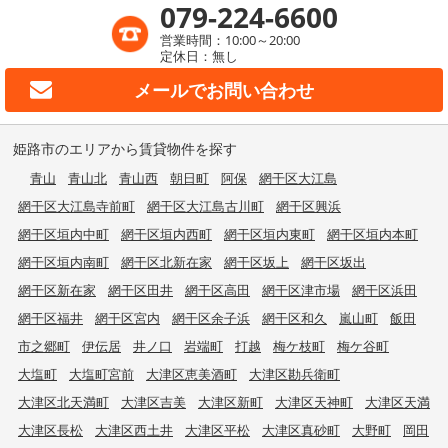
079-224-6600
営業時間：10:00～20:00
定休日：無し
メールで
お問い合わせ
姫路市のエリアから賃貸物件を探す
青山
青山北
青山西
朝日町
阿保
網干区大江島
網干区大江島寺前町
網干区大江島古川町
網干区興浜
網干区垣内中町
網干区垣内西町
網干区垣内東町
網干区垣内本町
網干区垣内南町
網干区北新在家
網干区坂上
網干区坂出
網干区新在家
網干区田井
網干区高田
網干区津市場
網干区浜田
網干区福井
網干区宮内
網干区余子浜
網干区和久
嵐山町
飯田
市之郷町
伊伝居
井ノ口
岩端町
打越
梅ケ枝町
梅ケ谷町
大塩町
大塩町宮前
大津区恵美酒町
大津区勘兵衛町
大津区北天満町
大津区吉美
大津区新町
大津区天神町
大津区天満
大津区長松
大津区西土井
大津区平松
大津区真砂町
大野町
岡田