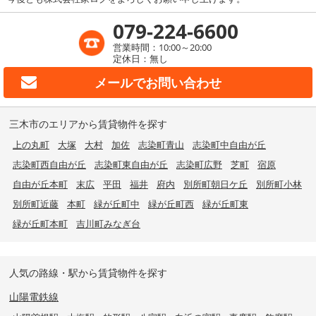
079-224-6600
営業時間：10:00～20:00
定休日：無し
メールで
お問い合わせ
三木市のエリアから賃貸物件を探す
上の丸町
大塚
大村
加佐
志染町青山
志染町中自由が丘
志染町西自由が丘
志染町東自由が丘
志染町広野
芝町
宿原
自由が丘本町
末広
平田
福井
府内
別所町朝日ケ丘
別所町小林
別所町近藤
本町
緑が丘町中
緑が丘町西
緑が丘町東
緑が丘町本町
吉川町みなぎ台
人気の路線・駅から賃貸物件を探す
山陽電鉄線