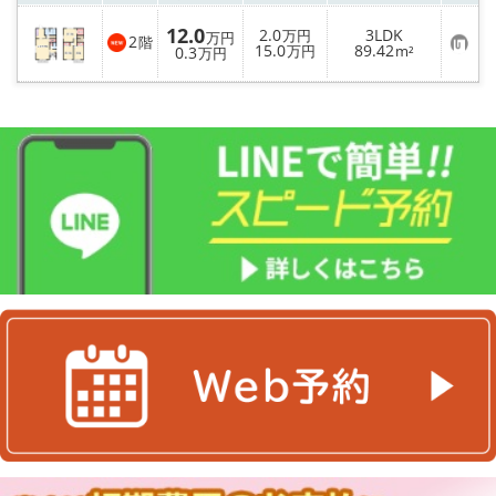
12.0
2.0
3LDK
万円
万円
2
階
お
15.0
89.42
0.3
万円
m²
万円
気
に
入
り
登
録