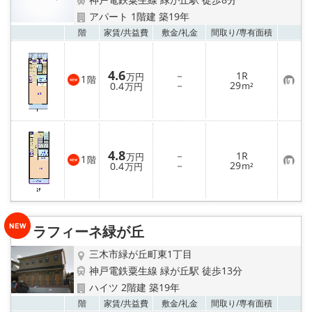
地域から探す
アパート 1階建 築19年
お気
階
家賃/
共益費
敷金/
礼金
間取り/
専有面積
地図から探す
スタッフ
4.6
－
1R
万円
1
階
お
－
29
0.4
m²
万円
気
店舗情報·アクセス
に
入
り
登
会社概要
録
4.8
－
1R
万円
1
階
お
－
29
0.4
m²
万円
メールでお問い合わせ
気
に
入
り
登
録
ラフィーネ緑が丘
三木市緑が丘町東1丁目
神戸電鉄粟生線 緑が丘駅 徒歩13分
ハイツ 2階建 築19年
お気
階
家賃/
共益費
敷金/
礼金
間取り/
専有面積