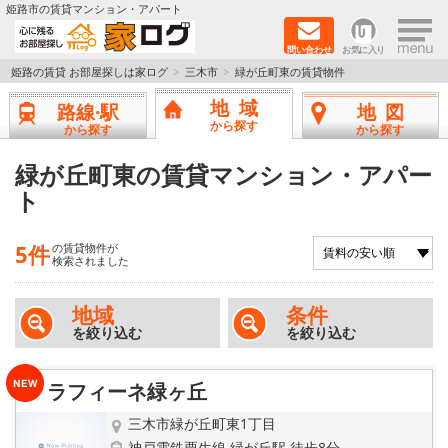
×
姫路市の賃貸マンション・アパート
問い合わせ
お気に入り
TOPページ
姫路の賃貸 お部屋探しは家ログ
三木市
緑が丘町東の賃貸物件
地域
路線·駅
地図
新築物件
から探す
から探す
から探す
ペットOK物件
緑が丘町東の賃貸マンション・アパー
ト
戸建物件
5件
の賃貸物件が
保証人不要物件
検索されました
初期費用リーズナブル物件
地域
条件
を絞り込む
を絞り込む
都市ガス物件
ラフィーネ緑ヶ丘
路線·駅から探す
三木市緑が丘町東1丁目
神戸電鉄粟生線 緑が丘駅 徒歩8分