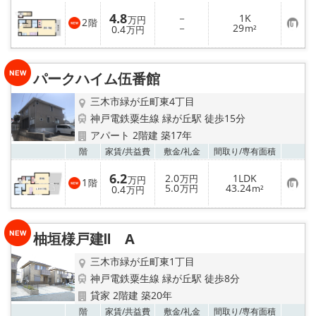
4.8
－
1K
万円
2
階
お
－
29
0.4
m²
万円
気
に
入
り
パークハイム伍番館
登
録
三木市緑が丘町東4丁目
神戸電鉄粟生線 緑が丘駅 徒歩15分
アパート 2階建 築17年
お気
階
家賃/
共益費
敷金/
礼金
間取り/
専有面積
6.2
2.0
1LDK
万円
万円
1
階
お
5.0
43.24
0.4
万円
m²
万円
気
に
入
り
柚垣様戸建Ⅱ A
登
録
三木市緑が丘町東1丁目
神戸電鉄粟生線 緑が丘駅 徒歩8分
貸家 2階建 築20年
お気
階
家賃/
共益費
敷金/
礼金
間取り/
専有面積