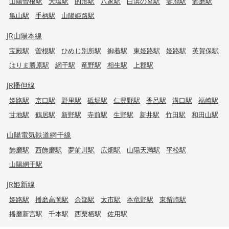
山陽曽根駅
大塩駅
的形駅
八家駅
白浜の宮駅
妻鹿駅
飾磨駅
亀山駅
手柄駅
山陽姫路駅
JR山陽本線
宝殿駅
曽根駅
ひめじ別所駅
御着駅
東姫路駅
姫路駅
英賀保駅
はりま勝原駅
網干駅
竜野駅
相生駅
上郡駅
JR播但線
姫路駅
京口駅
野里駅
砥堀駅
仁豊野駅
香呂駅
溝口駅
福崎駅
甘地駅
鶴居駅
新野駅
寺前駅
生野駅
新井駅
竹田駅
和田山駅
山陽電気鉄道網干線
飾磨駅
西飾磨駅
夢前川駅
広畑駅
山陽天満駅
平松駅
山陽網干駅
JR姫新線
姫路駅
播磨高岡駅
余部駅
太市駅
本竜野駅
東觜崎駅
播磨新宮駅
千本駅
西栗栖駅
佐用駅