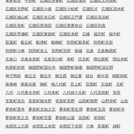
東夢前台
平野町
広畑区吾妻町
広畑区蒲田
広畑区北河原町
広畑区北野町
広畑区小坂
広畑区小松町
広畑区才
広畑区清水町
広畑区城山町
広畑区末広町
広畑区正門通
広畑区高浜町
広畑区長町
広畑区西蒲田
広畑区西夢前台
広畑区則直
広畑区早瀬町
広畑区東新町
広畑区本町
広峰
福沢町
福中町
双葉町
船丘町
船津町
船橋町
別所町家具町
別所町北宿
別所町小林
別所町佐土
別所町別所
保城
北条
北条梅原町
北条口
北条永良町
北条宮の町
本町
坊主町
増位新町
増位本町
的形町的形
御国野町国分寺
御国野町御着
御国野町深志野
神子岡前
御立北
御立中
御立西
御立東
緑台
南今宿
南駅前町
南車崎
南新在家
南町
南八代町
宮上町
宮西町
元塩町
元町
八代
八代東光寺町
八代本町
八代緑ケ丘町
八代宮前町
安田
安富町安志
安富町植木野
安富町長野
山田町牧野
山野井町
山吹
夢前町置本
夢前町古知之庄
夢前町菅生澗
夢前町玉田
夢前町寺
夢前町前之庄
夢前町宮置
夢前町山冨
吉田町
米田町
余部区上川原
余部区上余部
余部区下余部
六角
若菜町
綿町