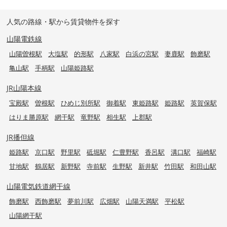
人気の路線・駅から賃貸物件を探す
山陽電鉄線
山陽曽根駅
大塩駅
的形駅
八家駅
白浜の宮駅
妻鹿駅
飾磨駅
亀山駅
手柄駅
山陽姫路駅
JR山陽本線
宝殿駅
曽根駅
ひめじ別所駅
御着駅
東姫路駅
姫路駅
英賀保駅
はりま勝原駅
網干駅
竜野駅
相生駅
上郡駅
JR播但線
姫路駅
京口駅
野里駅
砥堀駅
仁豊野駅
香呂駅
溝口駅
福崎駅
甘地駅
鶴居駅
新野駅
寺前駅
生野駅
新井駅
竹田駅
和田山駅
山陽電気鉄道網干線
飾磨駅
西飾磨駅
夢前川駅
広畑駅
山陽天満駅
平松駅
山陽網干駅