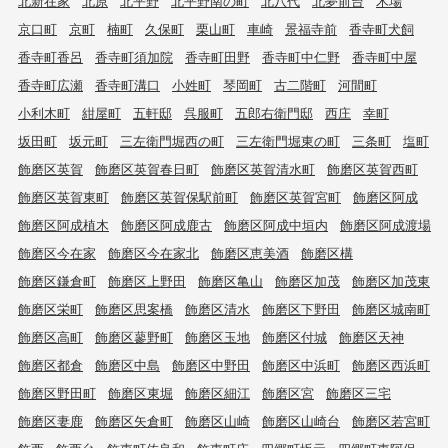
北新在家
北原
北平野
北平野南の町
北八代
北夢前台
木場
京口町
京町
楠町
久保町
栗山町
車崎
景福寺前
香寺町犬飼
香寺町香呂
香寺町須加院
香寺町田野
香寺町中仁野
香寺町中屋
香寺町広瀬
香寺町溝口
小姓町
琴岡町
古二階町
河間町
小利木町
紺屋町
五軒邸
呉服町
五郎右衛門邸
西庄
幸町
坂田町
坂元町
三左衛門堀西の町
三左衛門堀東の町
三条町
塩町
飾磨区英賀
飾磨区英賀春日町
飾磨区英賀清水町
飾磨区英賀西町
飾磨区英賀東町
飾磨区英賀保駅前町
飾磨区英賀宮町
飾磨区阿成
飾磨区阿成植木
飾磨区阿成鹿古
飾磨区阿成中垣内
飾磨区阿成渡場
飾磨区今在家
飾磨区今在家北
飾磨区恵美酒
飾磨区構
飾磨区鎌倉町
飾磨区上野田
飾磨区亀山
飾磨区加茂
飾磨区加茂東
飾磨区栄町
飾磨区思案橋
飾磨区清水
飾磨区下野田
飾磨区城南町
飾磨区高町
飾磨区蓼野町
飾磨区玉地
飾磨区付城
飾磨区天神
飾磨区都倉
飾磨区中島
飾磨区中野田
飾磨区中浜町
飾磨区西浜町
飾磨区野田町
飾磨区東堀
飾磨区細江
飾磨区宮
飾磨区三宅
飾磨区妻鹿
飾磨区矢倉町
飾磨区山崎
飾磨区山崎台
飾磨区若宮町