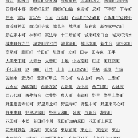
飾西
飾西台
飾東町佐良和
飾東町庄
四郷町坂元
四郷町東阿保
四郷町本郷
四郷町見野
四郷町山脇
東雲町
忍町
下手野
下寺町
庄田
書写
書写台
白国
白浜町
白浜町宇佐崎北
白浜町宇佐崎中
白浜町神田
白浜町寺家
城見台
城見町
新在家
新在家中の町
新在家本町
神和町
実法寺
十二所前町
城東町京口台
城東町清水
城東町竹之門
城東町毘沙門
城北新町
城北本町
菅生台
総社本町
高尾町
鷹匠町
竹田町
龍野町
立町
田寺
田寺東
玉手
大黒壱丁町
大寿台
大善町
中地
中地南町
町坪
町坪南町
千代田町
継
佃町
辻井
土山
土山東の町
手柄
砥堀
苫編
苫編南
豊沢町
豊富町甲丘
同心町
名古山町
南条
二階町
西今宿
西駅前町
西新在家
西新町
西中島
西二階町
西延末
西八代町
西夢前台
仁豊野
農人町
南畝町
野里
野里上野町
野里慶雲寺前町
野里月丘町
野里寺町
野里中町
野里東同心町
野里東町
野里堀留町
野里大和町
延末
白鳥台
花影町
花田町一本松
花田町小川
花田町加納原田
花田町上原田
花田町勅旨
博労町
東今宿
東駅前町
東辻井
東延末
東山