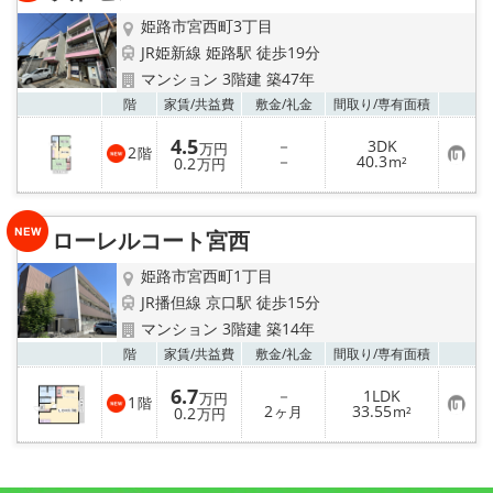
録
姫路市宮西町3丁目
JR姫新線 姫路駅 徒歩19分
マンション 3階建 築47年
お気
階
家賃/
共益費
敷金/
礼金
間取り/
専有面積
4.5
－
3DK
万円
2
階
お
－
40.3
0.2
m²
万円
気
に
入
り
ローレルコート宮西
登
録
姫路市宮西町1丁目
JR播但線 京口駅 徒歩15分
マンション 3階建 築14年
お気
階
家賃/
共益費
敷金/
礼金
間取り/
専有面積
6.7
－
1LDK
万円
1
階
お
2
33.55
0.2
ヶ月
m²
万円
気
に
入
り
登