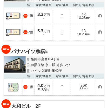
地域から探す
お気
階
家賃/
共益費
敷金/
礼金
間取り/
専有面積
地図から探す
3.3
－
1R
万円
1
階
お
－
18.23
－
m²
気
スタッフ
に
入
3.3
－
1R
り
万円
2
階
お
－
18.23
登
－
m²
店舗情報·アクセス
気
録
に
入
会社概要
り
パナハイツ魚橋E
登
録
メールでお問い合わせ
姫路市宮西町4丁目
JR播但線 京口駅 徒歩12分
ハイツ 2階建 築42年
お気
階
家賃/
共益費
敷金/
礼金
間取り/
専有面積
4.0
－
2DK
万円
1
階
お
－
35
0.3
m²
万円
気
に
入
り
大和ビル 2F
登