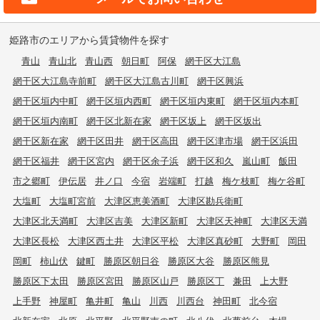
姫路市のエリアから賃貸物件を探す
青山
青山北
青山西
朝日町
阿保
網干区大江島
網干区大江島寺前町
網干区大江島古川町
網干区興浜
網干区垣内中町
網干区垣内西町
網干区垣内東町
網干区垣内本町
網干区垣内南町
網干区北新在家
網干区坂上
網干区坂出
網干区新在家
網干区田井
網干区高田
網干区津市場
網干区浜田
網干区福井
網干区宮内
網干区余子浜
網干区和久
嵐山町
飯田
市之郷町
伊伝居
井ノ口
今宿
岩端町
打越
梅ケ枝町
梅ケ谷町
大塩町
大塩町宮前
大津区恵美酒町
大津区勘兵衛町
大津区北天満町
大津区吉美
大津区新町
大津区天神町
大津区天満
大津区長松
大津区西土井
大津区平松
大津区真砂町
大野町
岡田
岡町
柿山伏
鍵町
勝原区朝日谷
勝原区大谷
勝原区熊見
勝原区下太田
勝原区宮田
勝原区山戸
勝原区丁
兼田
上大野
上手野
神屋町
亀井町
亀山
川西
川西台
神田町
北今宿