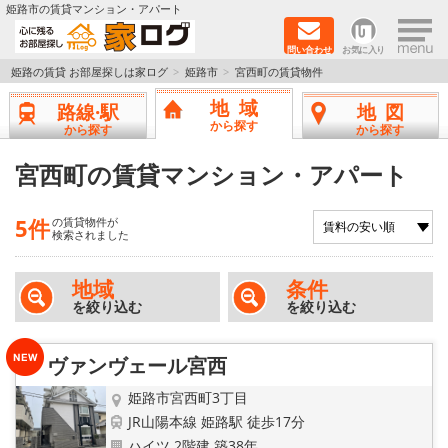
×
姫路市の賃貸マンション・アパート
問い合わせ
お気に入り
TOPページ
姫路の賃貸 お部屋探しは家ログ
姫路市
宮西町の賃貸物件
地域
路線·駅
地図
新築物件
から探す
から探す
から探す
ペットOK物件
宮西町の賃貸マンション・アパート
戸建物件
5件
の賃貸物件が
検索されました
保証人不要物件
地域
条件
を絞り込む
を絞り込む
初期費用リーズナブル物件
都市ガス物件
ヴァンヴェール宮西
姫路市宮西町3丁目
路線·駅から探す
JR山陽本線 姫路駅 徒歩17分
ハイツ 2階建 築38年