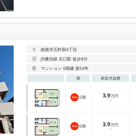
姫路市五軒邸4丁目
JR播但線 京口駅 徒歩8分
マンション 6階建 築54年
階
家賃/
共益費
3.9
万円
5
階
－
3.9
万円
6
階
－