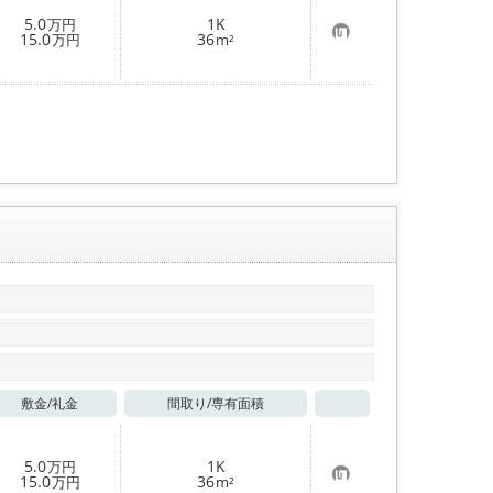
5.0
1K
万円
お
15.0
36
万円
m²
気
に
入
り
登
録
敷金/
礼金
間取り/
専有面積
お気に入り
5.0
1K
万円
お
15.0
36
万円
m²