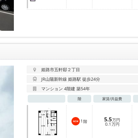
姫路市五軒邸２丁目
JR山陽新幹線 姫路駅 徒歩24分
マンション 4階建 築54年
階
家賃/
共益費
5.5
万円
1
階
0.1
万円