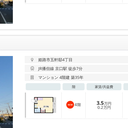
姫路市五軒邸4丁目
JR播但線 京口駅 徒歩7分
マンション 4階建 築35年
階
家賃/
共益費
3.5
万円
4
階
0.2
万円