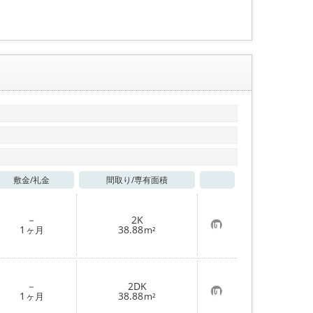
録
敷金/
礼金
間取り/
専有面積
お気に入り
－
2K
お
1
38.88
ヶ月
m²
気
に
入
り
登
－
2DK
録
お
1
38.88
ヶ月
m²
気