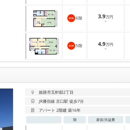
3.9
万円
6
階
－
4.9
万円
5
階
－
姫路市五軒邸2丁目
JR播但線 京口駅 徒歩7分
アパート 2階建 築16年
階
家賃/
共益費