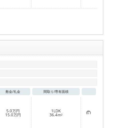
気
に
入
り
登
録
敷金/
礼金
間取り/
専有面積
お気に入り
5.0
1LDK
万円
お
15.0
36.4
万円
m²
気
に
入