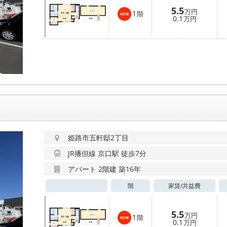
5.5
万円
1
階
0.1
万円
姫路市五軒邸2丁目
JR播但線 京口駅 徒歩7分
アパート 2階建 築16年
階
家賃/
共益費
5.5
万円
1
階
0.1
万円