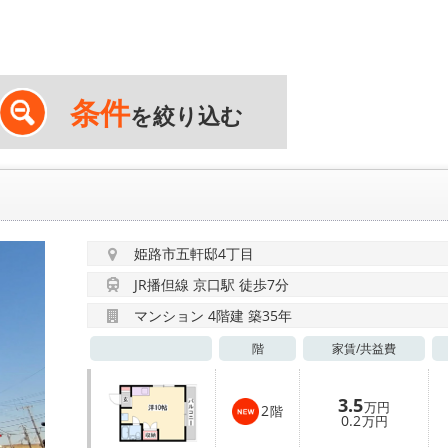
条件
を絞り込む
姫路市五軒邸4丁目
JR播但線 京口駅 徒歩7分
マンション 4階建 築35年
階
家賃/
共益費
3.5
万円
2
階
0.2
万円