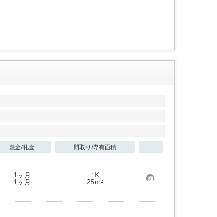
入
り
登
録
敷金/
礼金
間取り/
専有面積
お気に入り
1
1K
ヶ月
お
1
25
ヶ月
m²
気
に
入
り
登