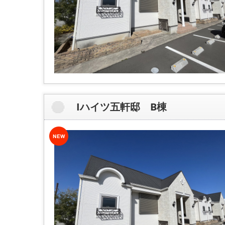
Iハイツ五軒邸 B棟