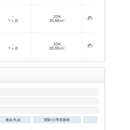
に
入
り
登
－
2DK
録
お
1
38.88
ヶ月
m²
気
に
入
り
登
－
3DK
録
お
1
38.88
ヶ月
m²
気
に
入
り
登
録
敷金/
礼金
間取り/
専有面積
お気に入り