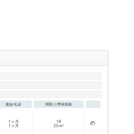
敷金/
礼金
間取り/
専有面積
お気に入り
1
1R
ヶ月
お
1
25
ヶ月
m²
気
に