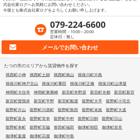
式会社家ログへお気軽にお問い合わせください。
今後とも株式会社家ログをよろしくお願い申し上げます。
079-224-6600
営業時間：10:00～20:00
定休日：無し
メールで
お問い合わせ
たつの市のエリアから賃貸物件を探す
揖西町小神
揖西町土師
揖西町南山
揖保川町片島
揖保川町神戸北山
揖保川町黍田
揖保川町正條
揖保川町山津屋
神岡町大住寺
神岡町東觜崎
新宮町井野原
新宮町光都
新宮町新宮
新宮町曽我井
新宮町平野
新宮町船渡
龍野町大手
龍野町小宅北
龍野町片山
龍野町川原町
龍野町島田
龍野町末政
龍野町大道
龍野町富永
龍野町堂本
龍野町中村
龍野町日飼
龍野町日山
龍野町本町
龍野町宮脇
誉田町福田
御津町朝臣
御津町岩見
御津町釜屋
御津町苅屋
御津町中島