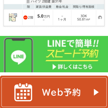
ハイツ 2階建 築31年
お気
階
家賃/
共益費
敷金/
礼金
間取り/
専有面積
5.0
－
3DK
万円
2
階
お
1
50.81
－
ヶ月
m²
気
に
入
り
登
録