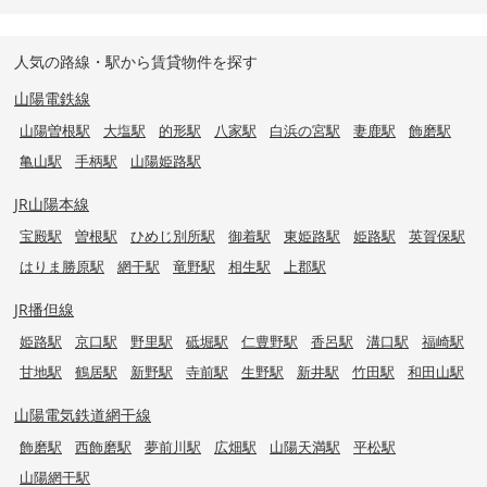
人気の路線・駅から賃貸物件を探す
山陽電鉄線
山陽曽根駅
大塩駅
的形駅
八家駅
白浜の宮駅
妻鹿駅
飾磨駅
亀山駅
手柄駅
山陽姫路駅
JR山陽本線
宝殿駅
曽根駅
ひめじ別所駅
御着駅
東姫路駅
姫路駅
英賀保駅
はりま勝原駅
網干駅
竜野駅
相生駅
上郡駅
JR播但線
姫路駅
京口駅
野里駅
砥堀駅
仁豊野駅
香呂駅
溝口駅
福崎駅
甘地駅
鶴居駅
新野駅
寺前駅
生野駅
新井駅
竹田駅
和田山駅
山陽電気鉄道網干線
飾磨駅
西飾磨駅
夢前川駅
広畑駅
山陽天満駅
平松駅
山陽網干駅