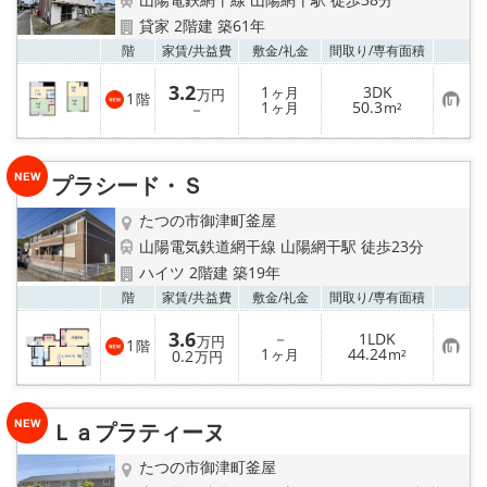
地域から探す
貸家 2階建 築61年
お気
階
家賃/
共益費
敷金/
礼金
間取り/
専有面積
地図から探す
3.2
1
3DK
ヶ月
万円
1
階
お
1
50.3
スタッフ
－
ヶ月
m²
気
に
入
店舗情報·アクセス
り
プラシード・Ｓ
登
録
会社概要
たつの市御津町釜屋
山陽電気鉄道網干線 山陽網干駅 徒歩23分
メールでお問い合わせ
ハイツ 2階建 築19年
お気
階
家賃/
共益費
敷金/
礼金
間取り/
専有面積
3.6
－
1LDK
万円
1
階
お
1
44.24
0.2
ヶ月
m²
万円
気
に
入
り
Ｌａプラティーヌ
登
録
たつの市御津町釜屋