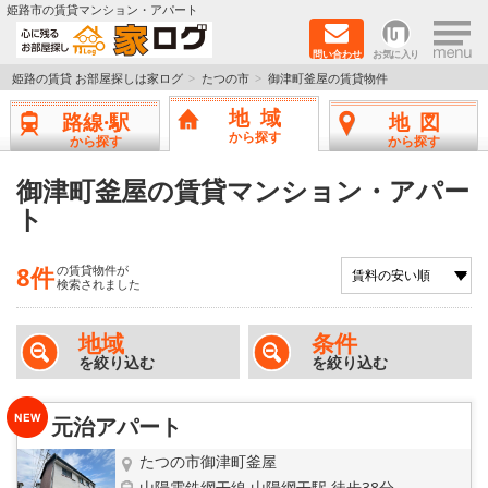
×
姫路市の賃貸マンション・アパート
問い合わせ
お気に入り
TOPページ
姫路の賃貸 お部屋探しは家ログ
たつの市
御津町釜屋の賃貸物件
地域
路線·駅
地図
新築物件
から探す
から探す
から探す
ペットOK物件
御津町釜屋の賃貸マンション・アパー
ト
戸建物件
8件
の賃貸物件が
保証人不要物件
検索されました
初期費用リーズナブル物件
地域
条件
を絞り込む
を絞り込む
都市ガス物件
元治アパート
路線·駅から探す
たつの市御津町釜屋
山陽電鉄網干線 山陽網干駅 徒歩38分