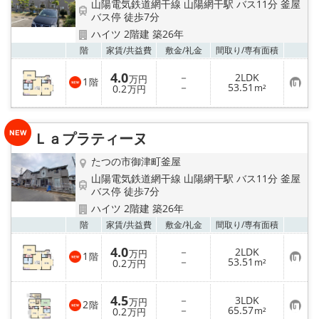
山陽電気鉄道網干線 山陽網干駅 バス11分 釜屋
バス停 徒歩7分
ハイツ 2階建 築26年
お気
階
家賃/
共益費
敷金/
礼金
間取り/
専有面積
4.0
－
2LDK
万円
1
階
お
－
53.51
0.2
m²
万円
気
に
入
り
Ｌａプラティーヌ
登
録
たつの市御津町釜屋
山陽電気鉄道網干線 山陽網干駅 バス11分 釜屋
バス停 徒歩7分
ハイツ 2階建 築26年
お気
階
家賃/
共益費
敷金/
礼金
間取り/
専有面積
4.0
－
2LDK
万円
1
階
お
－
53.51
0.2
m²
万円
気
に
入
4.5
－
3LDK
り
万円
2
階
お
－
65.57
登
0.2
m²
万円