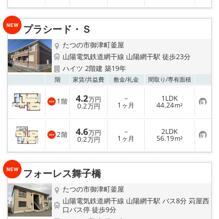
気
録
に
入
り
プラシード・Ｓ
登
録
たつの市御津町釜屋
山陽電気鉄道網干線 山陽網干駅 徒歩23分
ハイツ 2階建 築19年
お気
階
家賃/
共益費
敷金/
礼金
間取り/
専有面積
4.2
－
1LDK
万円
1
階
お
1
44.24
0.2
ヶ月
m²
万円
気
に
入
4.6
－
2LDK
り
万円
2
階
お
1
56.19
登
0.2
ヶ月
m²
万円
気
録
に
入
り
フォーレス舞子橋
登
録
たつの市御津町釜屋
山陽電気鉄道網干線 山陽網干駅 バス8分 苅屋西
口バス停 徒歩9分