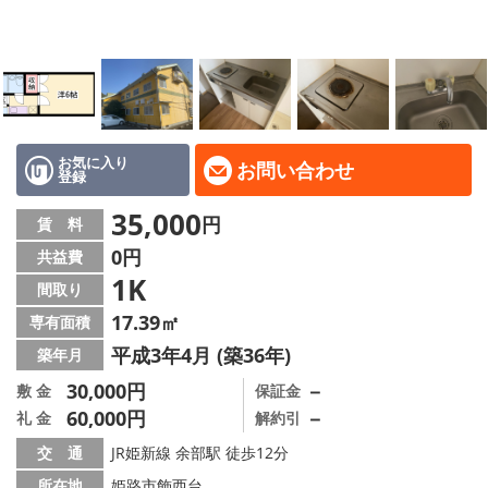
地域から探す
地図から探す
スタッフ
店舗情報·アクセス
お気に入り
お問い合わせ
登録
会社概要
35,000
円
賃 料
0円
共益費
メールでお問い合わせ
1K
間取り
17.39㎡
専有面積
平成3年4月 (築36年)
築年月
30,000円
－
敷 金
保証金
60,000円
－
礼 金
解約引
交 通
JR姫新線 余部駅 徒歩12分
所在地
姫路市飾西台