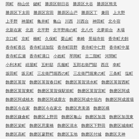
岡町
柿山伏
鍵町
勝原区朝日谷
勝原区大谷
勝原区熊見
勝原区下太田
勝原区宮田
勝原区山戸
勝原区丁
兼田
上大野
上手野
神屋町
亀井町
亀山
川西
川西台
神田町
北今宿
北新在家
北原
北平野
北平野南の町
北八代
北夢前台
木場
京口町
京町
楠町
久保町
栗山町
車崎
景福寺前
香寺町犬飼
香寺町香呂
香寺町須加院
香寺町田野
香寺町中仁野
香寺町中屋
香寺町広瀬
香寺町溝口
小姓町
琴岡町
古二階町
河間町
小利木町
紺屋町
五軒邸
呉服町
五郎右衛門邸
西庄
幸町
坂田町
坂元町
三左衛門堀西の町
三左衛門堀東の町
三条町
塩町
飾磨区英賀
飾磨区英賀春日町
飾磨区英賀清水町
飾磨区英賀西町
飾磨区英賀東町
飾磨区英賀保駅前町
飾磨区英賀宮町
飾磨区阿成
飾磨区阿成植木
飾磨区阿成鹿古
飾磨区阿成中垣内
飾磨区阿成渡場
飾磨区今在家
飾磨区今在家北
飾磨区恵美酒
飾磨区構
飾磨区鎌倉町
飾磨区上野田
飾磨区亀山
飾磨区加茂
飾磨区加茂東
飾磨区栄町
飾磨区思案橋
飾磨区清水
飾磨区下野田
飾磨区城南町
飾磨区高町
飾磨区蓼野町
飾磨区玉地
飾磨区付城
飾磨区天神