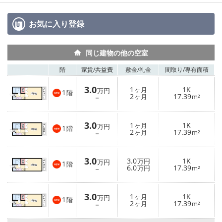
お気に入り
登録
同じ建物の他の空室
階
家賃/
共益費
敷金/
礼金
間取り/
専有面積
3.0
1
1K
ヶ月
万円
1
階
2
17.39
－
ヶ月
m²
3.0
1
1K
ヶ月
万円
1
階
2
17.39
－
ヶ月
m²
3.0
3.0
1K
万円
万円
1
階
6.0
17.39
－
万円
m²
3.0
1
1K
ヶ月
万円
1
階
2
17.39
－
ヶ月
m²