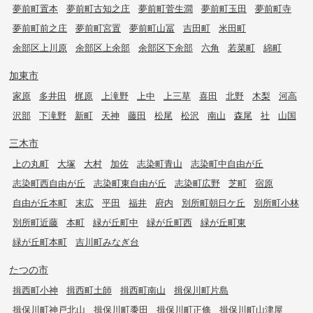
夢前町置本
夢前町古知之庄
夢前町菅生澗
夢前町玉田
夢前町寺
夢前町前之庄
夢前町宮置
夢前町山冨
吉田町
米田町
余部区上川原
余部区上余部
余部区下余部
六角
若菜町
綿町
加東市
家原
多井田
梶原
上滝野
上中
上三草
喜田
北野
木梨
河高
沢部
下滝野
新町
天神
藤田
松尾
松沢
南山
森尾
社
山国
三木市
上の丸町
大塚
大村
加佐
志染町青山
志染町中自由が丘
志染町西自由が丘
志染町東自由が丘
志染町広野
芝町
宿原
自由が丘本町
末広
平田
福井
府内
別所町朝日ケ丘
別所町小林
別所町近藤
本町
緑が丘町中
緑が丘町西
緑が丘町東
緑が丘町本町
吉川町みなぎ台
たつの市
揖西町小神
揖西町土師
揖西町南山
揖保川町片島
揖保川町神戸北山
揖保川町黍田
揖保川町正條
揖保川町山津屋