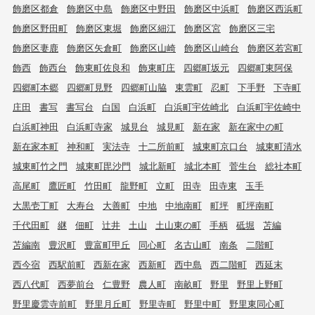
飾磨区都倉
飾磨区中島
飾磨区中野田
飾磨区中浜町
飾磨区西浜町
飾磨区野田町
飾磨区東堀
飾磨区細江
飾磨区宮
飾磨区三宅
飾磨区妻鹿
飾磨区矢倉町
飾磨区山崎
飾磨区山崎台
飾磨区若宮町
飾西
飾西台
飾東町佐良和
飾東町庄
四郷町坂元
四郷町東阿保
四郷町本郷
四郷町見野
四郷町山脇
東雲町
忍町
下手野
下寺町
庄田
書写
書写台
白国
白浜町
白浜町宇佐崎北
白浜町宇佐崎中
白浜町神田
白浜町寺家
城見台
城見町
新在家
新在家中の町
新在家本町
神和町
実法寺
十二所前町
城東町京口台
城東町清水
城東町竹之門
城東町毘沙門
城北新町
城北本町
菅生台
総社本町
高尾町
鷹匠町
竹田町
龍野町
立町
田寺
田寺東
玉手
大黒壱丁町
大寿台
大善町
中地
中地南町
町坪
町坪南町
千代田町
継
佃町
辻井
土山
土山東の町
手柄
砥堀
苫編
苫編南
豊沢町
豊富町甲丘
同心町
名古山町
南条
二階町
西今宿
西駅前町
西新在家
西新町
西中島
西二階町
西延末
西八代町
西夢前台
仁豊野
農人町
南畝町
野里
野里上野町
野里慶雲寺前町
野里月丘町
野里寺町
野里中町
野里東同心町