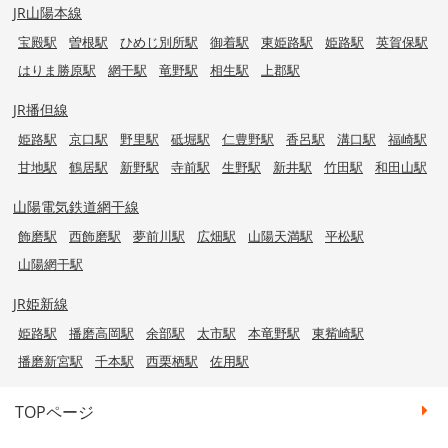
JR山陽本線
宝殿駅
曽根駅
ひめじ別所駅
御着駅
東姫路駅
姫路駅
英賀保駅
はりま勝原駅
網干駅
竜野駅
相生駅
上郡駅
JR播但線
姫路駅
京口駅
野里駅
砥堀駅
仁豊野駅
香呂駅
溝口駅
福崎駅
甘地駅
鶴居駅
新野駅
寺前駅
生野駅
新井駅
竹田駅
和田山駅
山陽電気鉄道網干線
飾磨駅
西飾磨駅
夢前川駅
広畑駅
山陽天満駅
平松駅
山陽網干駅
JR姫新線
姫路駅
播磨高岡駅
余部駅
太市駅
本竜野駅
東觜崎駅
播磨新宮駅
千本駅
西栗栖駅
佐用駅
TOPページ