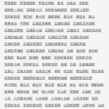
野里東町
野里堀留町
野里大和町
延末
白鳥台
花影町
花田町一本松
花田町小川
花田町加納原田
花田町上原田
花田町勅旨
博労町
東今宿
東駅前町
東辻井
東延末
東山
東夢前台
平野町
広畑区吾妻町
広畑区蒲田
広畑区北河原町
広畑区北野町
広畑区小坂
広畑区小松町
広畑区才
広畑区清水町
広畑区城山町
広畑区末広町
広畑区正門通
広畑区高浜町
広畑区長町
広畑区西蒲田
広畑区西夢前台
広畑区則直
広畑区早瀬町
広畑区東新町
広畑区本町
広峰
福沢町
福中町
双葉町
船丘町
船津町
船橋町
別所町家具町
別所町北宿
別所町小林
別所町佐土
別所町別所
保城
北条
北条梅原町
北条口
北条永良町
北条宮の町
本町
坊主町
増位新町
増位本町
的形町的形
御国野町国分寺
御国野町御着
御国野町深志野
神子岡前
御立北
御立中
御立西
御立東
緑台
南今宿
南駅前町
南車崎
南新在家
南町
南八代町
宮上町
宮西町
元塩町
元町
八代
八代東光寺町
八代本町
八代緑ケ丘町
八代宮前町
安田
安富町安志
安富町植木野
安富町長野
山田町牧野
山野井町
山吹