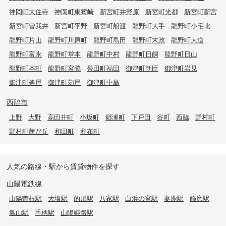
神岡町大住寺
神岡町東觜崎
新宮町井野原
新宮町光都
新宮町新宮
新宮町曽我井
新宮町平野
新宮町船渡
龍野町大手
龍野町小宅北
龍野町片山
龍野町川原町
龍野町島田
龍野町末政
龍野町大道
龍野町富永
龍野町堂本
龍野町中村
龍野町日飼
龍野町日山
龍野町本町
龍野町宮脇
誉田町福田
御津町朝臣
御津町岩見
御津町釜屋
御津町苅屋
御津町中島
西脇市
上野
大野
高田井町
小坂町
郷瀬町
下戸田
谷町
西脇
野村町
野村町茜が丘
和田町
和布町
人気の路線・駅から賃貸物件を探す
山陽電鉄線
山陽曽根駅
大塩駅
的形駅
八家駅
白浜の宮駅
妻鹿駅
飾磨駅
亀山駅
手柄駅
山陽姫路駅