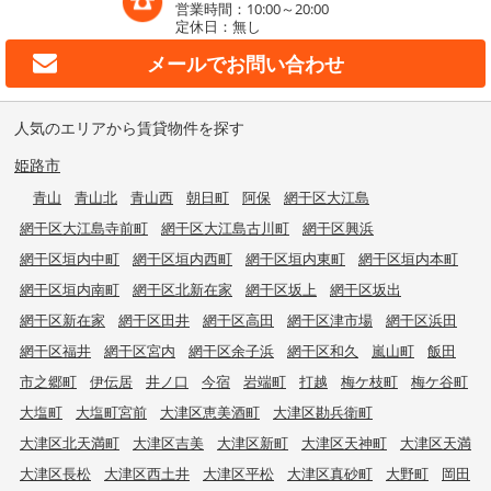
営業時間：10:00～20:00
定休日：無し
メールで
お問い合わせ
人気のエリアから賃貸物件を探す
姫路市
青山
青山北
青山西
朝日町
阿保
網干区大江島
網干区大江島寺前町
網干区大江島古川町
網干区興浜
網干区垣内中町
網干区垣内西町
網干区垣内東町
網干区垣内本町
網干区垣内南町
網干区北新在家
網干区坂上
網干区坂出
網干区新在家
網干区田井
網干区高田
網干区津市場
網干区浜田
網干区福井
網干区宮内
網干区余子浜
網干区和久
嵐山町
飯田
市之郷町
伊伝居
井ノ口
今宿
岩端町
打越
梅ケ枝町
梅ケ谷町
大塩町
大塩町宮前
大津区恵美酒町
大津区勘兵衛町
大津区北天満町
大津区吉美
大津区新町
大津区天神町
大津区天満
大津区長松
大津区西土井
大津区平松
大津区真砂町
大野町
岡田