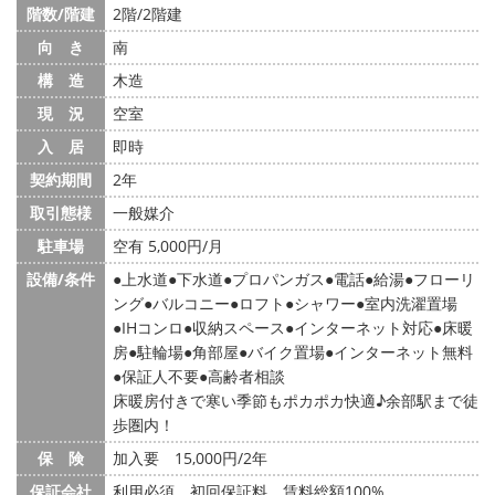
階数/階建
2階/2階建
向 き
南
構 造
木造
現 況
空室
入 居
即時
契約期間
2年
取引態様
一般媒介
駐車場
空有 5,000円/月
設備/条件
上水道
下水道
プロパンガス
電話
給湯
フローリ
ング
バルコニー
ロフト
シャワー
室内洗濯置場
IHコンロ
収納スペース
インターネット対応
床暖
房
駐輪場
角部屋
バイク置場
インターネット無料
保証人不要
高齢者相談
床暖房付きで寒い季節もポカポカ快適♪余部駅まで徒
歩圏内！
保 険
加入要 15,000円/2年
保証会社
利用必須 初回保証料 賃料総額100%