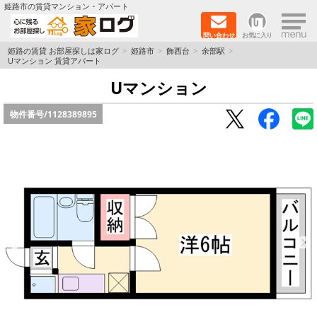
×
姫路市の賃貸マンション・アパート
問い合わせ
お気に入り
TOPページ
姫路の賃貸 お部屋探しは家ログ
姫路市
飾西台
余部駅
Uマンション 賃貸アパート
新築物件
Uマンション
物件番号/
1128389895
ペットOK物件
戸建物件
保証人不要物件
初期費用リーズナブル物件
都市ガス物件
路線·駅から探す