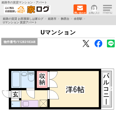
×
姫路市の賃貸マンション・アパート
問い合わせ
お気に入り
TOPページ
姫路の賃貸 お部屋探しは家ログ
姫路市
飾西台
余部駅
Uマンション 賃貸アパート
新築物件
Uマンション
物件番号/
1128318348
ペットOK物件
戸建物件
保証人不要物件
初期費用リーズナブル物件
都市ガス物件
路線·駅から探す