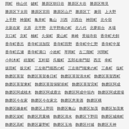
岡町
柿山伏
鍵町
勝原区朝日谷
勝原区大谷
勝原区熊見
勝原区下太田
勝原区宮田
勝原区山戸
勝原区丁
兼田
上大野
上手野
神屋町
亀井町
亀山
川西
川西台
神田町
北今宿
北新在家
北原
北平野
北平野南の町
北八代
北夢前台
木場
京口町
京町
楠町
久保町
栗山町
車崎
景福寺前
香寺町犬飼
香寺町香呂
香寺町須加院
香寺町田野
香寺町中仁野
香寺町中屋
香寺町広瀬
香寺町溝口
小姓町
琴岡町
古二階町
河間町
小利木町
紺屋町
五軒邸
呉服町
五郎右衛門邸
西庄
幸町
坂田町
坂元町
三左衛門堀西の町
三左衛門堀東の町
三条町
塩町
飾磨区英賀
飾磨区英賀春日町
飾磨区英賀清水町
飾磨区英賀西町
飾磨区英賀東町
飾磨区英賀保駅前町
飾磨区英賀宮町
飾磨区阿成
飾磨区阿成植木
飾磨区阿成鹿古
飾磨区阿成中垣内
飾磨区阿成渡場
飾磨区今在家
飾磨区今在家北
飾磨区恵美酒
飾磨区構
飾磨区鎌倉町
飾磨区上野田
飾磨区亀山
飾磨区加茂
飾磨区加茂東
飾磨区栄町
飾磨区思案橋
飾磨区清水
飾磨区下野田
飾磨区城南町
飾磨区高町
飾磨区蓼野町
飾磨区玉地
飾磨区付城
飾磨区天神