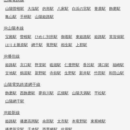
山陽曽根駅
大塩駅
的形駅
八家駅
白浜の宮駅
妻鹿駅
飾磨駅
亀山駅
手柄駅
山陽姫路駅
JR山陽本線
宝殿駅
曽根駅
ひめじ別所駅
御着駅
東姫路駅
姫路駅
英賀保駅
はりま勝原駅
網干駅
竜野駅
相生駅
上郡駅
JR播但線
姫路駅
京口駅
野里駅
砥堀駅
仁豊野駅
香呂駅
溝口駅
福崎駅
甘地駅
鶴居駅
新野駅
寺前駅
生野駅
新井駅
竹田駅
和田山駅
山陽電気鉄道網干線
飾磨駅
西飾磨駅
夢前川駅
広畑駅
山陽天満駅
平松駅
山陽網干駅
JR姫新線
姫路駅
播磨高岡駅
余部駅
太市駅
本竜野駅
東觜崎駅
播磨新宮駅
千本駅
西栗栖駅
佐用駅