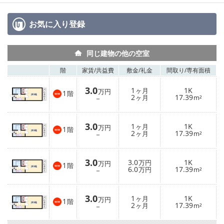
お気に入り
登録
同じ建物の他の空室
階
家賃/
共益費
敷金/
礼金
間取り/
専有面積
3.0
1
1K
ヶ月
万円
1
階
2
17.39
－
ヶ月
m²
3.0
1
1K
ヶ月
万円
1
階
2
17.39
－
ヶ月
m²
3.0
3.0
1K
万円
万円
1
階
6.0
17.39
－
万円
m²
3.0
1
1K
ヶ月
万円
1
階
2
17.39
－
ヶ月
m²