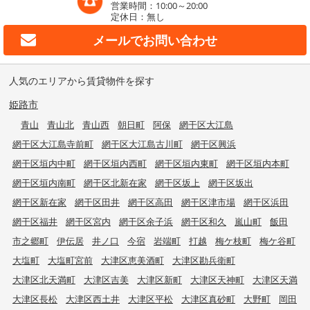
営業時間：10:00～20:00
定休日：無し
メールで
お問い合わせ
人気のエリアから賃貸物件を探す
姫路市
青山
青山北
青山西
朝日町
阿保
網干区大江島
網干区大江島寺前町
網干区大江島古川町
網干区興浜
網干区垣内中町
網干区垣内西町
網干区垣内東町
網干区垣内本町
網干区垣内南町
網干区北新在家
網干区坂上
網干区坂出
網干区新在家
網干区田井
網干区高田
網干区津市場
網干区浜田
網干区福井
網干区宮内
網干区余子浜
網干区和久
嵐山町
飯田
市之郷町
伊伝居
井ノ口
今宿
岩端町
打越
梅ケ枝町
梅ケ谷町
大塩町
大塩町宮前
大津区恵美酒町
大津区勘兵衛町
大津区北天満町
大津区吉美
大津区新町
大津区天神町
大津区天満
大津区長松
大津区西土井
大津区平松
大津区真砂町
大野町
岡田