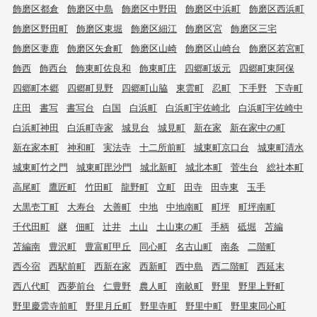
飾磨区都倉
飾磨区中島
飾磨区中野田
飾磨区中浜町
飾磨区西浜町
飾磨区野田町
飾磨区東堀
飾磨区細江
飾磨区宮
飾磨区三宅
飾磨区妻鹿
飾磨区矢倉町
飾磨区山崎
飾磨区山崎台
飾磨区若宮町
飾西
飾西台
飾東町佐良和
飾東町庄
四郷町坂元
四郷町東阿保
四郷町本郷
四郷町見野
四郷町山脇
東雲町
忍町
下手野
下寺町
庄田
書写
書写台
白国
白浜町
白浜町宇佐崎北
白浜町宇佐崎中
白浜町神田
白浜町寺家
城見台
城見町
新在家
新在家中の町
新在家本町
神和町
実法寺
十二所前町
城東町京口台
城東町清水
城東町竹之門
城東町毘沙門
城北新町
城北本町
菅生台
総社本町
高尾町
鷹匠町
竹田町
龍野町
立町
田寺
田寺東
玉手
大黒壱丁町
大寿台
大善町
中地
中地南町
町坪
町坪南町
千代田町
継
佃町
辻井
土山
土山東の町
手柄
砥堀
苫編
苫編南
豊沢町
豊富町甲丘
同心町
名古山町
南条
二階町
西今宿
西駅前町
西新在家
西新町
西中島
西二階町
西延末
西八代町
西夢前台
仁豊野
農人町
南畝町
野里
野里上野町
野里慶雲寺前町
野里月丘町
野里寺町
野里中町
野里東同心町