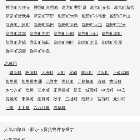
神岡町大住寺
神岡町東觜崎
新宮町井野原
新宮町光都
新宮町新宮
新宮町曽我井
新宮町平野
龍野町大手
龍野町小宅北
龍野町片山
龍野町川原町
龍野町島田
龍野町末政
龍野町大道
龍野町富永
龍野町堂本
龍野町中村
龍野町日飼
龍野町日山
龍野町本町
龍野町宮脇
誉田町福田
御津町朝臣
御津町岩見
御津町釜屋
御津町苅屋
御津町中島
赤穂市
磯浜町
板屋町
大橋町
大町
尾崎
海浜町
片浜町
上仮屋南
加里屋
加里屋中洲
北野中
黒崎町
元禄橋町
寿町
古浜町
さつき町
塩屋
清水町
正保橋町
新田
城西町
中浜町
中広
長池町
東浜町
細野町
砂子
三樋町
南野中
宮前町
元沖町
元町
山手町
六百目町
若草町
人気の路線・駅から賃貸物件を探す
山陽電鉄線