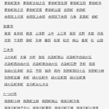
夢前町置本
夢前町古知之庄
夢前町菅生澗
夢前町玉田
夢前町寺
夢前町前之庄
夢前町宮置
夢前町山冨
吉田町
米田町
余部区上川原
余部区上余部
余部区下余部
六角
若菜町
綿町
加東市
家原
多井田
梶原
上滝野
上中
上三草
喜田
北野
木梨
河高
沢部
下滝野
新町
天神
藤田
松尾
松沢
南山
森尾
社
山国
三木市
上の丸町
大塚
大村
加佐
志染町青山
志染町中自由が丘
志染町西自由が丘
志染町東自由が丘
志染町広野
芝町
宿原
自由が丘本町
末広
平田
福井
府内
別所町朝日ケ丘
別所町小林
別所町近藤
本町
緑が丘町中
緑が丘町西
緑が丘町東
緑が丘町本町
吉川町みなぎ台
たつの市
揖西町小神
揖西町土師
揖西町南山
揖保川町片島
揖保川町神戸北山
揖保川町黍田
揖保川町正條
揖保川町山津屋