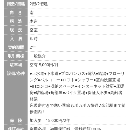
階数/階建
2階/2階建
向 き
南
構 造
木造
現 況
空室
入 居
即時
契約期間
2年
取引態様
一般媒介
駐車場
空有 5,000円/月
設備/条件
上水道
下水道
プロパンガス
電話
給湯
フローリ
ング
バルコニー
ロフト
シャワー
室内洗濯置場
IHコンロ
収納スペース
インターネット対応
床暖
房
駐輪場
角部屋
バイク置場
保証人不要
高齢者
相談
床暖房付きで寒い季節もポカポカ快適♪余部駅まで徒
歩圏内！
保 険
加入要 15,000円/2年
保証会社
利用必須 初回保証料 賃料総額100%