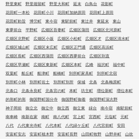
野里東町
野里堀留町
野里大和町
延末
白鳥台
花影町
花田町一本松
花田町小川
花田町加納原田
花田町上原田
花田町勅旨
博労町
東今宿
東駅前町
東辻井
東延末
東山
東夢前台
平野町
広畑区吾妻町
広畑区蒲田
広畑区北河原町
広畑区北野町
広畑区小坂
広畑区小松町
広畑区才
広畑区清水町
広畑区城山町
広畑区末広町
広畑区正門通
広畑区高浜町
広畑区長町
広畑区西蒲田
広畑区西夢前台
広畑区則直
広畑区早瀬町
広畑区東新町
広畑区本町
広峰
福沢町
福中町
双葉町
船丘町
船津町
船橋町
別所町家具町
別所町北宿
別所町小林
別所町佐土
別所町別所
保城
北条
北条梅原町
北条口
北条永良町
北条宮の町
本町
坊主町
増位新町
増位本町
的形町的形
御国野町国分寺
御国野町御着
御国野町深志野
神子岡前
御立北
御立中
御立西
御立東
緑台
南今宿
南駅前町
南車崎
南新在家
南町
南八代町
宮上町
宮西町
元塩町
元町
八代
八代東光寺町
八代本町
八代緑ケ丘町
八代宮前町
安田
安富町安志
安富町植木野
安富町長野
山田町牧野
山野井町
山吹