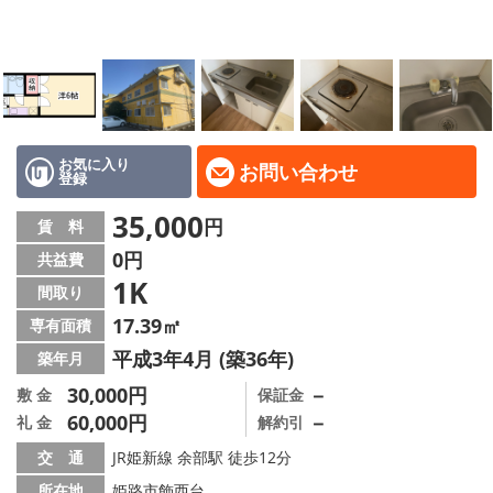
地域から探す
地図から探す
スタッフ
店舗情報·アクセス
お気に入り
お問い合わせ
登録
会社概要
35,000
円
賃 料
0円
共益費
メールでお問い合わせ
1K
間取り
17.39㎡
専有面積
平成3年4月 (築36年)
築年月
30,000円
－
敷 金
保証金
60,000円
－
礼 金
解約引
交 通
JR姫新線 余部駅 徒歩12分
所在地
姫路市飾西台