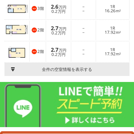
2.6
－
1R
万円
3
階
－
16.26
0.2
m²
万円
2.7
－
1R
万円
2
階
－
17.92
0.2
m²
万円
2.7
－
1R
万円
2
階
－
17.92
0.2
m²
万円
全件の空室情報を表示する