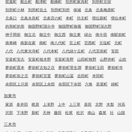
双葉町
船丘町
船津町
船橋町
別所町家具町
別所町北宿
別所町小林
別所町佐土
別所町別所
保城
北条
北条梅原町
北条口
北条永良町
北条宮の町
本町
坊主町
増位新町
増位本町
的形町的形
御国野町国分寺
御国野町御着
御国野町深志野
神子岡前
御立北
御立中
御立西
御立東
緑台
南今宿
南駅前町
南車崎
南新在家
南町
南八代町
宮上町
宮西町
元塩町
元町
八代
八代東光寺町
八代本町
八代緑ケ丘町
八代宮前町
安田
安富町安志
安富町植木野
安富町長野
山田町牧野
山野井町
山吹
夢前町置本
夢前町古知之庄
夢前町菅生澗
夢前町玉田
夢前町寺
夢前町前之庄
夢前町宮置
夢前町山冨
吉田町
米田町
余部区上川原
余部区上余部
余部区下余部
六角
若菜町
綿町
加東市
家原
多井田
梶原
上滝野
上中
上三草
喜田
北野
木梨
河高
沢部
下滝野
新町
天神
藤田
松尾
松沢
南山
森尾
社
山国
三木市