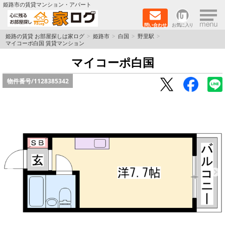
×
姫路市の賃貸マンション・アパート
問い合わせ
お気に入り
TOPページ
姫路の賃貸 お部屋探しは家ログ
姫路市
白国
野里駅
マイコーポ白国 賃貸マンション
新築物件
マイコーポ白国
物件番号/
1128385342
ペットOK物件
戸建物件
保証人不要物件
初期費用リーズナブル物件
都市ガス物件
路線·駅から探す