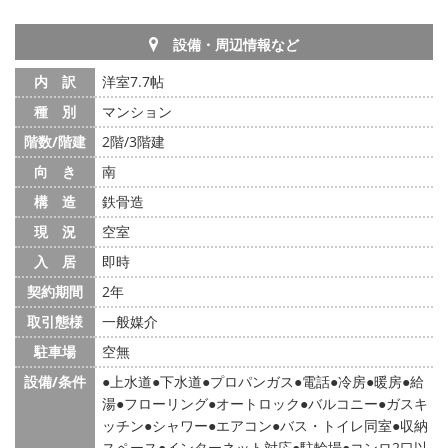
設備・周辺情報など
内 訳
洋室7.7帖
種 別
マンション
階数/階建
2階/3階建
向 き
南
構 造
鉄骨造
現 況
空室
入 居
即時
契約期間
2年
取引態様
一般媒介
駐車場
空無
設備/条件
上水道
下水道
プロパンガス
電話
冷房
暖房
給
湯
フローリング
オートロック
バルコニー
ガスキ
ッチン
シャワー
エアコン
バス・トイレ同室
収納
スペース
インターネット対応
駐輪場
コンロ2口以