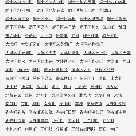
網干区垣内中町
網干区垣内西町
網干区垣内東町
網干区垣内本町
網干区垣内南町
網干区北新在家
網干区坂上
網干区坂出
網干区新在家
網干区田井
網干区高田
網干区津市場
網干区浜田
網干区福井
網干区宮内
網干区余子浜
網干区和久
嵐山町
飯田
市之郷町
伊伝居
井ノ口
岩端町
打越
梅ケ枝町
梅ケ谷町
大塩町
大塩町宮前
大津区恵美酒町
大津区勘兵衛町
大津区北天満町
大津区吉美
大津区新町
大津区天神町
大津区天満
大津区長松
大津区西土井
大津区平松
大津区真砂町
大野町
岡田
岡町
柿山伏
鍵町
勝原区朝日谷
勝原区大谷
勝原区熊見
勝原区下太田
勝原区宮田
勝原区山戸
勝原区丁
兼田
上大野
上手野
神屋町
亀井町
亀山
川西
川西台
神田町
北今宿
北新在家
北原
北平野
北平野南の町
北八代
北夢前台
木場
京口町
京町
楠町
久保町
栗山町
車崎
景福寺前
香寺町犬飼
香寺町香呂
香寺町須加院
香寺町田野
香寺町中仁野
香寺町中屋
香寺町広瀬
香寺町溝口
小姓町
琴岡町
古二階町
河間町
小利木町
紺屋町
五軒邸
呉服町
五郎右衛門邸
西庄
幸町