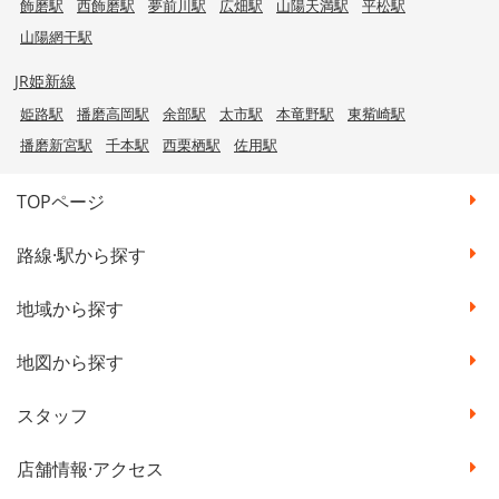
飾磨駅
西飾磨駅
夢前川駅
広畑駅
山陽天満駅
平松駅
山陽網干駅
JR姫新線
姫路駅
播磨高岡駅
余部駅
太市駅
本竜野駅
東觜崎駅
播磨新宮駅
千本駅
西栗栖駅
佐用駅
TOPページ
路線·駅から探す
地域から探す
地図から探す
スタッフ
店舗情報·アクセス