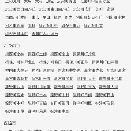
上の丸町
大塚
大村
加佐
志染町青山
志染町中自由が丘
志染町西自由が丘
志染町東自由が丘
志染町広野
芝町
宿原
自由が丘本町
末広
平田
福井
府内
別所町朝日ケ丘
別所町小林
別所町近藤
本町
緑が丘町中
緑が丘町西
緑が丘町東
緑が丘町本町
吉川町みなぎ台
たつの市
揖西町小神
揖西町土師
揖西町南山
揖保川町片島
揖保川町神戸北山
揖保川町黍田
揖保川町正條
揖保川町山津屋
神岡町大住寺
神岡町東觜崎
新宮町井野原
新宮町光都
新宮町新宮
新宮町曽我井
新宮町平野
新宮町船渡
龍野町大手
龍野町小宅北
龍野町片山
龍野町川原町
龍野町島田
龍野町末政
龍野町大道
龍野町富永
龍野町堂本
龍野町中村
龍野町日飼
龍野町日山
龍野町本町
龍野町宮脇
誉田町福田
御津町朝臣
御津町岩見
御津町釜屋
御津町苅屋
御津町中島
西脇市