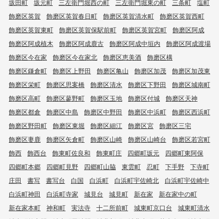
坂田町
坂元町
三左衛門堀西の町
三左衛門堀東の町
三条町
塩町
飾磨区英賀
飾磨区英賀春日町
飾磨区英賀清水町
飾磨区英賀西町
飾磨区英賀東町
飾磨区英賀保駅前町
飾磨区英賀宮町
飾磨区阿成
飾磨区阿成植木
飾磨区阿成鹿古
飾磨区阿成中垣内
飾磨区阿成渡場
飾磨区今在家
飾磨区今在家北
飾磨区恵美酒
飾磨区構
飾磨区鎌倉町
飾磨区上野田
飾磨区亀山
飾磨区加茂
飾磨区加茂東
飾磨区栄町
飾磨区思案橋
飾磨区清水
飾磨区下野田
飾磨区城南町
飾磨区高町
飾磨区蓼野町
飾磨区玉地
飾磨区付城
飾磨区天神
飾磨区都倉
飾磨区中島
飾磨区中野田
飾磨区中浜町
飾磨区西浜町
飾磨区野田町
飾磨区東堀
飾磨区細江
飾磨区宮
飾磨区三宅
飾磨区妻鹿
飾磨区矢倉町
飾磨区山崎
飾磨区山崎台
飾磨区若宮町
飾西
飾西台
飾東町佐良和
飾東町庄
四郷町坂元
四郷町東阿保
四郷町本郷
四郷町見野
四郷町山脇
東雲町
忍町
下手野
下寺町
庄田
書写
書写台
白国
白浜町
白浜町宇佐崎北
白浜町宇佐崎中
白浜町神田
白浜町寺家
城見台
城見町
新在家
新在家中の町
新在家本町
神和町
実法寺
十二所前町
城東町京口台
城東町清水