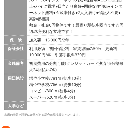
上
バイク置場
日当たり良好
閑静な住宅街
インタ
ーネット無料
冷蔵庫付き
2人入居可
保証人不要
高齢者相談
敷金・礼金0円物件です！最寄り駅徒歩圏内です☆周
辺環境便利な立地です！
保 険
加入要 15,000円/2年
保証会社
利用必須 初回保証料 家賃総額の50% 更新料
10,000円/年 引落手数料330円
金銭備考
初期費用の分割可能!クレジットカード決済可(分割最
大24回払いOK)
周辺施設
増位小学校/781m (徒歩10分)
増位中学校/766m (徒歩10分)
コンビニ/300m (徒歩4分)
スーパー/620m (徒歩8分)
大学など
－
表示の情報と現況に差異がある場合は現況優先となります。