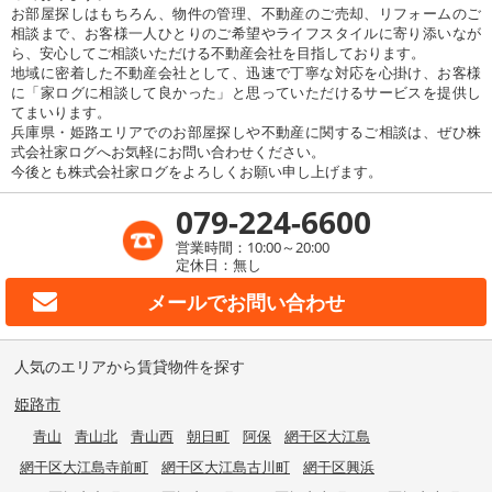
お部屋探しはもちろん、物件の管理、不動産のご売却、リフォームのご
相談まで、お客様一人ひとりのご希望やライフスタイルに寄り添いなが
ら、安心してご相談いただける不動産会社を目指しております。
地域に密着した不動産会社として、迅速で丁寧な対応を心掛け、お客様
に「家ログに相談して良かった」と思っていただけるサービスを提供し
てまいります。
兵庫県・姫路エリアでのお部屋探しや不動産に関するご相談は、ぜひ株
式会社家ログへお気軽にお問い合わせください。
今後とも株式会社家ログをよろしくお願い申し上げます。
079-224-6600
営業時間：10:00～20:00
定休日：無し
メールで
お問い合わせ
人気のエリアから賃貸物件を探す
姫路市
青山
青山北
青山西
朝日町
阿保
網干区大江島
網干区大江島寺前町
網干区大江島古川町
網干区興浜