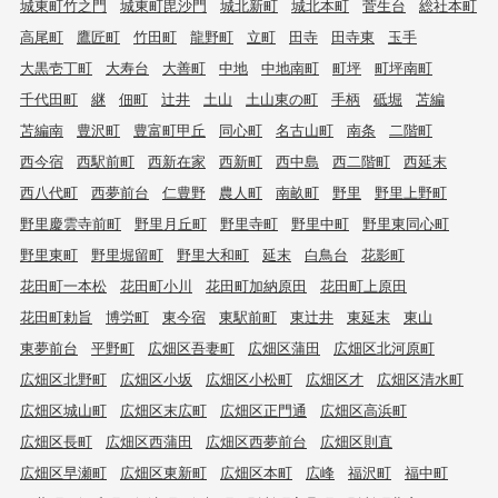
城東町竹之門
城東町毘沙門
城北新町
城北本町
菅生台
総社本町
高尾町
鷹匠町
竹田町
龍野町
立町
田寺
田寺東
玉手
大黒壱丁町
大寿台
大善町
中地
中地南町
町坪
町坪南町
千代田町
継
佃町
辻井
土山
土山東の町
手柄
砥堀
苫編
苫編南
豊沢町
豊富町甲丘
同心町
名古山町
南条
二階町
西今宿
西駅前町
西新在家
西新町
西中島
西二階町
西延末
西八代町
西夢前台
仁豊野
農人町
南畝町
野里
野里上野町
野里慶雲寺前町
野里月丘町
野里寺町
野里中町
野里東同心町
野里東町
野里堀留町
野里大和町
延末
白鳥台
花影町
花田町一本松
花田町小川
花田町加納原田
花田町上原田
花田町勅旨
博労町
東今宿
東駅前町
東辻井
東延末
東山
東夢前台
平野町
広畑区吾妻町
広畑区蒲田
広畑区北河原町
広畑区北野町
広畑区小坂
広畑区小松町
広畑区才
広畑区清水町
広畑区城山町
広畑区末広町
広畑区正門通
広畑区高浜町
広畑区長町
広畑区西蒲田
広畑区西夢前台
広畑区則直
広畑区早瀬町
広畑区東新町
広畑区本町
広峰
福沢町
福中町