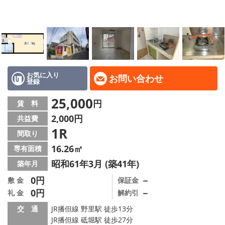
地域から探す
地図から探す
スタッフ
店舗情報·アクセス
お気に入り
お問い合わせ
登録
会社概要
25,000
円
賃 料
2,000円
共益費
メールでお問い合わせ
1R
間取り
16.26㎡
専有面積
昭和61年3月 (築41年)
築年月
0円
－
敷 金
保証金
0円
－
礼 金
解約引
交 通
JR播但線 野里駅 徒歩13分
JR播但線 砥堀駅 徒歩27分