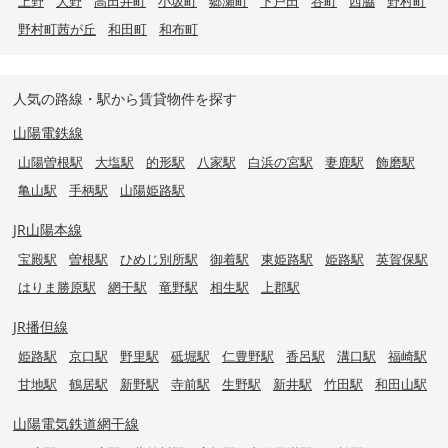
上野
大野
高田井町
小坂町
郷瀬町
下戸田
谷町
西脇
野村町
野村町茜が丘
和田町
和布町
人気の路線・駅から賃貸物件を探す
山陽電鉄線
山陽曽根駅
大塩駅
的形駅
八家駅
白浜の宮駅
妻鹿駅
飾磨駅
亀山駅
手柄駅
山陽姫路駅
JR山陽本線
宝殿駅
曽根駅
ひめじ別所駅
御着駅
東姫路駅
姫路駅
英賀保駅
はりま勝原駅
網干駅
竜野駅
相生駅
上郡駅
JR播但線
姫路駅
京口駅
野里駅
砥堀駅
仁豊野駅
香呂駅
溝口駅
福崎駅
甘地駅
鶴居駅
新野駅
寺前駅
生野駅
新井駅
竹田駅
和田山駅
山陽電気鉄道網干線