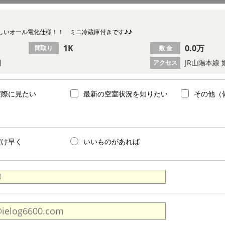
しいオール電化仕様！！ ミニ冷蔵庫付きです♪♪
1K
0.0万
間取り
敷 金
目
JR山陽本線 
アクセス
実際に見たい
最新の空室状況を知りたい
その他（
だけ早く
いいものがあれば