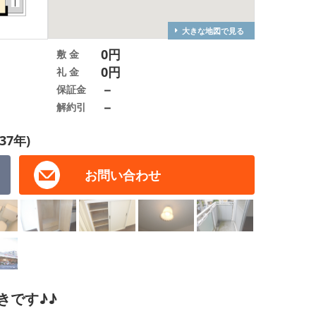
大きな地図で見る
0円
敷 金
0円
礼 金
－
保証金
－
解約引
37年)
お問い合わせ
きです♪♪