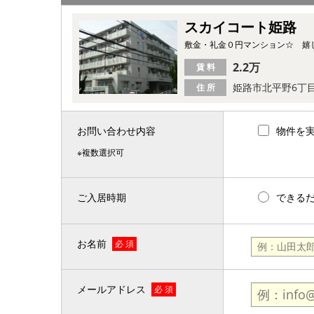
スカイコート姫路
敷金・礼金０円マンション☆ 嬉
2.2万
賃 料
姫路市北平野6丁
住 所
お問い合わせ内容
物件を
※複数選択可
ご入居時期
できる
お名前
必 須
メールアドレス
必 須