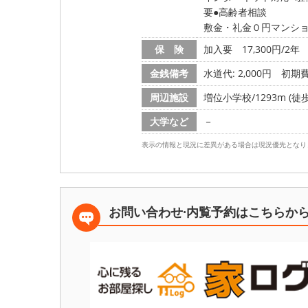
要
高齢者相談
敷金・礼金０円マンショ
保 険
加入要 17,300円/2年
金銭備考
水道代: 2,000円
初期費
周辺施設
増位小学校/1293m (徒歩
大学など
－
表示の情報と現況に差異がある場合は現況優先となり
お問い合わせ·内覧予約は
こちらか