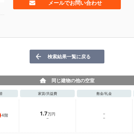
メールでお問い合わせ
検索結果一覧に戻る
同じ建物の他の空室
階
家賃/
共益費
敷金/
礼金
1.7
－
万円
4
階
－
－