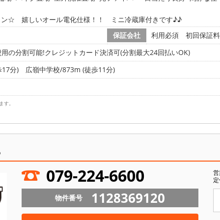
ン☆ 嬉しいオール電化仕様！！ ミニ冷蔵庫付きです♪♪
保証会社
利用必須 初回保証料
用の分割可能!クレジットカード決済可(分割最大24回払いOK)
17分)
広嶺中学校/873m (徒歩11分)
ます。
ら
079-224-6600
営
定
1128369120
物件番号