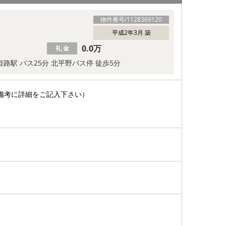
物件番号/
1128369120
平成2年3月 築
0.0万
礼 金
姫路駅 バス25分 北平野バス停 徒歩5分
備考に詳細をご記入下さい）