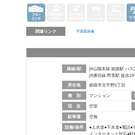
関連リンク
平面図画像
路線/駅
JR山陽本線 姫路駅 バス
JR播但線 野里駅 徒歩2
所在地
姫路市北平野6丁目
種 別
マンション
現 況
空室
駐車場
空無
設備/条件
上水道
下水道
電話
インターネット対応
駐