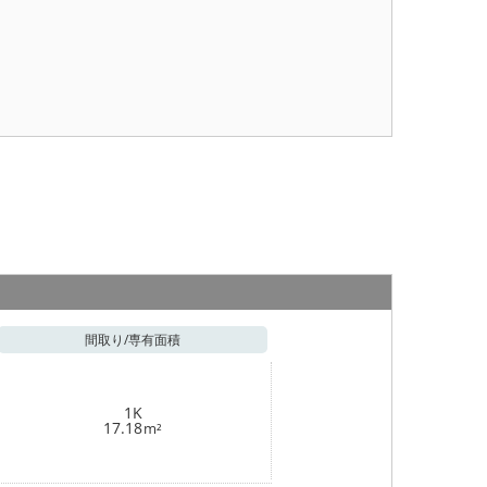
間取り/
専有面積
1K
17.18
m²