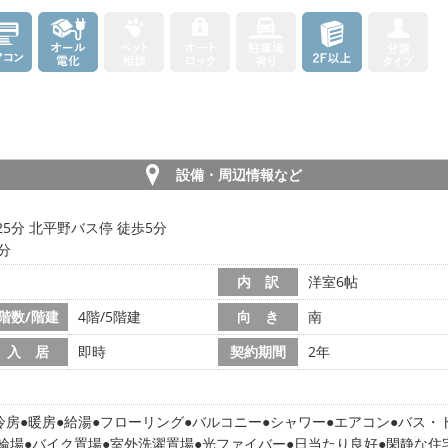
設備・周辺情報など
25分 北平野バス停 徒歩5分
8分
内 訳
洋室6帖
階数/階建
4階/5階建
向 き
南
入 居
即時
契約期間
2年
冷房
暖房
給湯
フローリング
バルコニー
シャワー
エアコン
バス・
輪場
バイク置場
室外洗濯置場
光ファイバー
日当たり良好
閑静な住