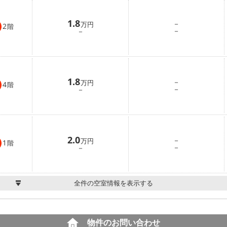
1.8
－
万円
2
階
－
－
1.8
－
万円
4
階
－
－
2.0
－
万円
1
階
－
－
全件の空室情報を表示する
物件のお問い合わせ