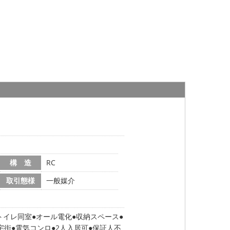
構 造
RC
取引態様
一般媒介
トイレ同室
オール電化
収納スペース
宅街
電気コンロ
2人入居可
保証人不