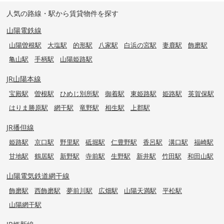
人気の路線・駅から賃貸物件を探す
山陽電鉄線
山陽曽根駅
大塩駅
的形駅
八家駅
白浜の宮駅
妻鹿駅
飾磨駅
亀山駅
手柄駅
山陽姫路駅
JR山陽本線
宝殿駅
曽根駅
ひめじ別所駅
御着駅
東姫路駅
姫路駅
英賀保駅
はりま勝原駅
網干駅
竜野駅
相生駅
上郡駅
JR播但線
姫路駅
京口駅
野里駅
砥堀駅
仁豊野駅
香呂駅
溝口駅
福崎駅
甘地駅
鶴居駅
新野駅
寺前駅
生野駅
新井駅
竹田駅
和田山駅
山陽電気鉄道網干線
飾磨駅
西飾磨駅
夢前川駅
広畑駅
山陽天満駅
平松駅
山陽網干駅