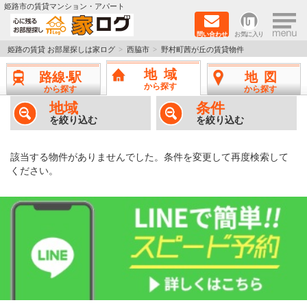
×
姫路市の賃貸マンション・アパート
問い合わせ
お気に入り
TOPページ
姫路の賃貸 お部屋探しは家ログ
西脇市
野村町茜が丘の賃貸物件
地域
路線·駅
地図
新築物件
から探す
から探す
から探す
地域
条件
ペットOK物件
を絞り込む
を絞り込む
戸建物件
該当する物件がありませんでした。条件を変更して再度検索して
ください。
保証人不要物件
初期費用リーズナブル物件
都市ガス物件
路線·駅から探す