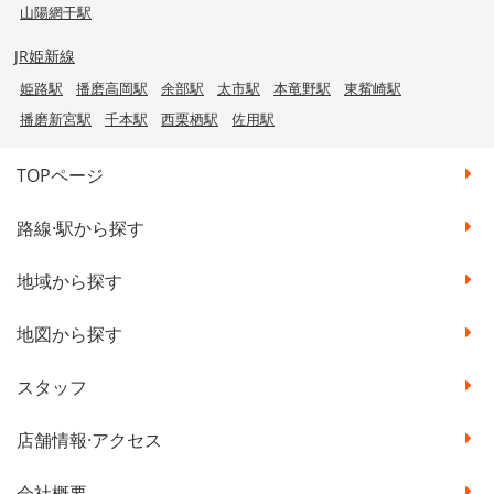
山陽網干駅
JR姫新線
姫路駅
播磨高岡駅
余部駅
太市駅
本竜野駅
東觜崎駅
播磨新宮駅
千本駅
西栗栖駅
佐用駅
TOPページ
路線·駅から探す
地域から探す
地図から探す
スタッフ
店舗情報·アクセス
会社概要