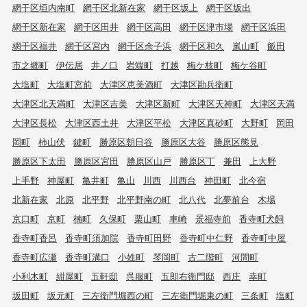
網干区垣内南町
網干区北新在家
網干区坂上
網干区坂出
網干区新在家
網干区田井
網干区高田
網干区津市場
網干区浜田
網干区福井
網干区宮内
網干区余子浜
網干区和久
嵐山町
飯田
市之郷町
伊伝居
井ノ口
岩端町
打越
梅ケ枝町
梅ケ谷町
大塩町
大塩町宮前
大津区恵美酒町
大津区勘兵衛町
大津区北天満町
大津区吉美
大津区新町
大津区天神町
大津区天満
大津区長松
大津区西土井
大津区平松
大津区真砂町
大野町
岡田
岡町
柿山伏
鍵町
勝原区朝日谷
勝原区大谷
勝原区熊見
勝原区下太田
勝原区宮田
勝原区山戸
勝原区丁
兼田
上大野
上手野
神屋町
亀井町
亀山
川西
川西台
神田町
北今宿
北新在家
北原
北平野
北平野南の町
北八代
北夢前台
木場
京口町
京町
楠町
久保町
栗山町
車崎
景福寺前
香寺町犬飼
香寺町香呂
香寺町須加院
香寺町田野
香寺町中仁野
香寺町中屋
香寺町広瀬
香寺町溝口
小姓町
琴岡町
古二階町
河間町
小利木町
紺屋町
五軒邸
呉服町
五郎右衛門邸
西庄
幸町
坂田町
坂元町
三左衛門堀西の町
三左衛門堀東の町
三条町
塩町