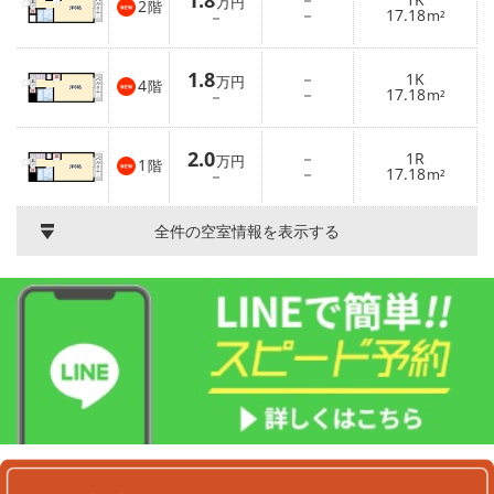
1.8
万円
2
階
－
17.18
－
m²
1.8
－
1K
万円
4
階
－
17.18
－
m²
2.0
－
1R
万円
1
階
－
17.18
－
m²
全件の空室情報を表示する