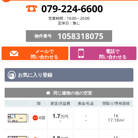
079-224-6600
営業時間：10:00～20:00
定休日：無し
1058318075
物件番号
メールで
電話で
問い合わせる
問い合わせる
お気に入り
登録
同じ建物の他の空室
階
家賃/
共益費
敷金/
礼金
間取り/
専有面積
1.7
－
1K
万円
4
階
－
17.18
－
m²
－
1K