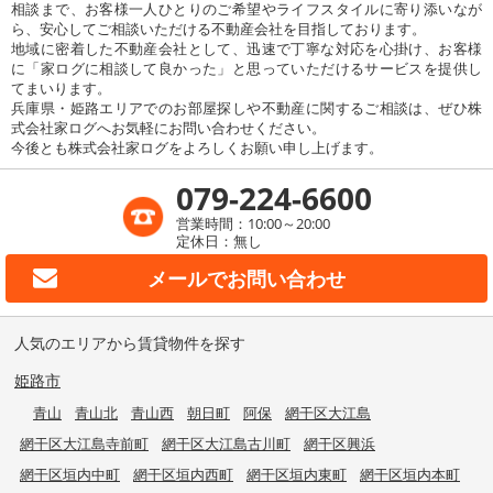
相談まで、お客様一人ひとりのご希望やライフスタイルに寄り添いなが
ら、安心してご相談いただける不動産会社を目指しております。
地域に密着した不動産会社として、迅速で丁寧な対応を心掛け、お客様
に「家ログに相談して良かった」と思っていただけるサービスを提供し
てまいります。
兵庫県・姫路エリアでのお部屋探しや不動産に関するご相談は、ぜひ株
式会社家ログへお気軽にお問い合わせください。
今後とも株式会社家ログをよろしくお願い申し上げます。
079-224-6600
営業時間：10:00～20:00
定休日：無し
メールで
お問い合わせ
人気のエリアから賃貸物件を探す
姫路市
青山
青山北
青山西
朝日町
阿保
網干区大江島
網干区大江島寺前町
網干区大江島古川町
網干区興浜
網干区垣内中町
網干区垣内西町
網干区垣内東町
網干区垣内本町