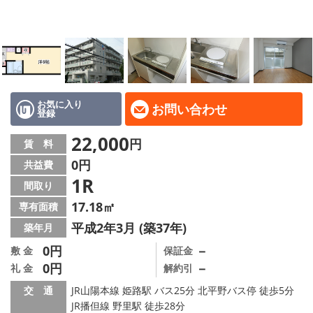
地域から探す
地図から探す
スタッフ
店舗情報·アクセス
お気に入り
お問い合わせ
登録
会社概要
22,000
円
賃 料
0円
共益費
メールでお問い合わせ
1R
間取り
17.18㎡
専有面積
平成2年3月 (築37年)
築年月
0円
－
敷 金
保証金
0円
－
礼 金
解約引
交 通
JR山陽本線 姫路駅 バス25分 北平野バス停 徒歩5分
JR播但線 野里駅 徒歩28分