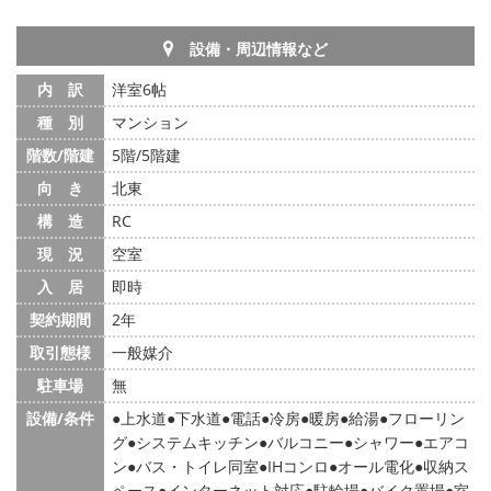
設備・周辺情報など
内 訳
洋室6帖
種 別
マンション
階数/階建
5階/5階建
向 き
北東
構 造
RC
現 況
空室
入 居
即時
契約期間
2年
取引態様
一般媒介
駐車場
無
設備/条件
上水道
下水道
電話
冷房
暖房
給湯
フローリン
グ
システムキッチン
バルコニー
シャワー
エアコ
ン
バス・トイレ同室
IHコンロ
オール電化
収納ス
ペース
インターネット対応
駐輪場
バイク置場
室