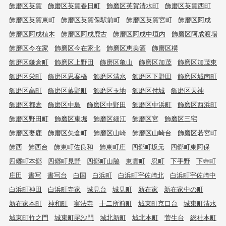
飾磨区英賀
飾磨区英賀春日町
飾磨区英賀清水町
飾磨区英賀西町
飾磨区英賀東町
飾磨区英賀保駅前町
飾磨区英賀宮町
飾磨区阿成
飾磨区阿成植木
飾磨区阿成鹿古
飾磨区阿成中垣内
飾磨区阿成渡場
飾磨区今在家
飾磨区今在家北
飾磨区恵美酒
飾磨区構
飾磨区鎌倉町
飾磨区上野田
飾磨区亀山
飾磨区加茂
飾磨区加茂東
飾磨区栄町
飾磨区思案橋
飾磨区清水
飾磨区下野田
飾磨区城南町
飾磨区高町
飾磨区蓼野町
飾磨区玉地
飾磨区付城
飾磨区天神
飾磨区都倉
飾磨区中島
飾磨区中野田
飾磨区中浜町
飾磨区西浜町
飾磨区野田町
飾磨区東堀
飾磨区細江
飾磨区宮
飾磨区三宅
飾磨区妻鹿
飾磨区矢倉町
飾磨区山崎
飾磨区山崎台
飾磨区若宮町
飾西
飾西台
飾東町佐良和
飾東町庄
四郷町坂元
四郷町東阿保
四郷町本郷
四郷町見野
四郷町山脇
東雲町
忍町
下手野
下寺町
庄田
書写
書写台
白国
白浜町
白浜町宇佐崎北
白浜町宇佐崎中
白浜町神田
白浜町寺家
城見台
城見町
新在家
新在家中の町
新在家本町
神和町
実法寺
十二所前町
城東町京口台
城東町清水
城東町竹之門
城東町毘沙門
城北新町
城北本町
菅生台
総社本町