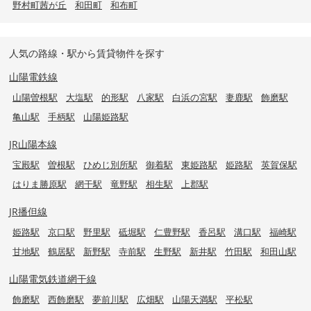
野村町茜が丘
和田町
和布町
人気の路線・駅から賃貸物件を探す
山陽電鉄線
山陽曽根駅
大塩駅
的形駅
八家駅
白浜の宮駅
妻鹿駅
飾磨駅
亀山駅
手柄駅
山陽姫路駅
JR山陽本線
宝殿駅
曽根駅
ひめじ別所駅
御着駅
東姫路駅
姫路駅
英賀保駅
はりま勝原駅
網干駅
竜野駅
相生駅
上郡駅
JR播但線
姫路駅
京口駅
野里駅
砥堀駅
仁豊野駅
香呂駅
溝口駅
福崎駅
甘地駅
鶴居駅
新野駅
寺前駅
生野駅
新井駅
竹田駅
和田山駅
山陽電気鉄道網干線
飾磨駅
西飾磨駅
夢前川駅
広畑駅
山陽天満駅
平松駅