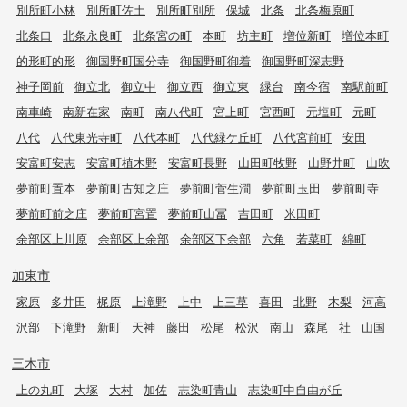
別所町小林
別所町佐土
別所町別所
保城
北条
北条梅原町
北条口
北条永良町
北条宮の町
本町
坊主町
増位新町
増位本町
的形町的形
御国野町国分寺
御国野町御着
御国野町深志野
神子岡前
御立北
御立中
御立西
御立東
緑台
南今宿
南駅前町
南車崎
南新在家
南町
南八代町
宮上町
宮西町
元塩町
元町
八代
八代東光寺町
八代本町
八代緑ケ丘町
八代宮前町
安田
安富町安志
安富町植木野
安富町長野
山田町牧野
山野井町
山吹
夢前町置本
夢前町古知之庄
夢前町菅生澗
夢前町玉田
夢前町寺
夢前町前之庄
夢前町宮置
夢前町山冨
吉田町
米田町
余部区上川原
余部区上余部
余部区下余部
六角
若菜町
綿町
加東市
家原
多井田
梶原
上滝野
上中
上三草
喜田
北野
木梨
河高
沢部
下滝野
新町
天神
藤田
松尾
松沢
南山
森尾
社
山国
三木市
上の丸町
大塚
大村
加佐
志染町青山
志染町中自由が丘