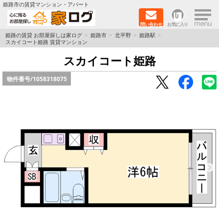
×
姫路市の賃貸マンション・アパート
問い合わせ
お気に入り
TOPページ
姫路の賃貸 お部屋探しは家ログ
姫路市
北平野
姫路駅
スカイコート姫路 賃貸マンション
新築物件
スカイコート姫路
物件番号/
1058318075
ペットOK物件
戸建物件
保証人不要物件
初期費用リーズナブル物件
都市ガス物件
路線·駅から探す