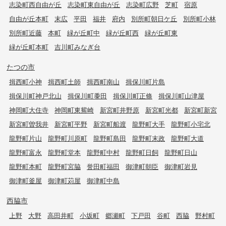
志染町西自由が丘
志染町東自由が丘
志染町広野
芝町
宿原
自由が丘本町
末広
平田
福井
府内
別所町朝日ケ丘
別所町小林
別所町近藤
本町
緑が丘町中
緑が丘町西
緑が丘町東
緑が丘町本町
吉川町みなぎ台
たつの市
揖西町小神
揖西町土師
揖西町南山
揖保川町片島
揖保川町神戸北山
揖保川町黍田
揖保川町正條
揖保川町山津屋
神岡町大住寺
神岡町東觜崎
新宮町井野原
新宮町光都
新宮町新宮
新宮町曽我井
新宮町平野
新宮町船渡
龍野町大手
龍野町小宅北
龍野町片山
龍野町川原町
龍野町島田
龍野町末政
龍野町大道
龍野町富永
龍野町堂本
龍野町中村
龍野町日飼
龍野町日山
龍野町本町
龍野町宮脇
誉田町福田
御津町朝臣
御津町岩見
御津町釜屋
御津町苅屋
御津町中島
西脇市
上野
大野
高田井町
小坂町
郷瀬町
下戸田
谷町
西脇
野村町