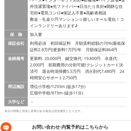
外洗濯置場
光ファイバー
日当たり良好
閑静な住
宅街
電気コンロ
保証人不要
高齢者相談
敷金・礼金０円マンション☆嬉しいオール電化！コ
インランドリーあります♪
保 険
加入要
保証会社
利用必須 初回保証料 月額賃料総額の70%(最低保
証料2.8万円)更新料1万円/年 月額保証料864円
金銭備考
更新料: 20,000円
鍵交換代: 19,800円
水道代:
2,000円
初期費用の分割可能!クレジットカード決
済可 退去時清掃費5.5万円 消火剤代7,480円 24
時間安心サポート2,750円
周辺施設
増位小学校/1293m (徒歩17分)
広嶺中学校/873m (徒歩11分)
大学など
－
表示の情報と現況に差異がある場合は現況優先となります。
お問い合わせ·内覧予約は
こちらから