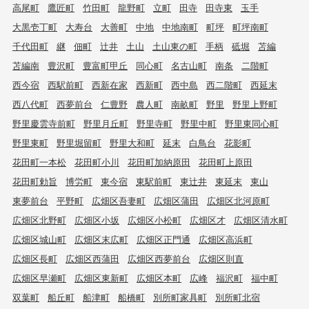
高尾町
鷹匠町
竹田町
龍野町
立町
田寺
田寺東
玉手
大黒壱丁町
大寿台
大善町
中地
中地南町
町坪
町坪南町
千代田町
継
佃町
辻井
土山
土山東の町
手柄
砥堀
苫編
苫編南
豊沢町
豊富町甲丘
同心町
名古山町
南条
二階町
西今宿
西駅前町
西新在家
西新町
西中島
西二階町
西延末
西八代町
西夢前台
仁豊野
農人町
南畝町
野里
野里上野町
野里慶雲寺前町
野里月丘町
野里寺町
野里中町
野里東同心町
野里東町
野里堀留町
野里大和町
延末
白鳥台
花影町
花田町一本松
花田町小川
花田町加納原田
花田町上原田
花田町勅旨
博労町
東今宿
東駅前町
東辻井
東延末
東山
東夢前台
平野町
広畑区吾妻町
広畑区蒲田
広畑区北河原町
広畑区北野町
広畑区小坂
広畑区小松町
広畑区才
広畑区清水町
広畑区城山町
広畑区末広町
広畑区正門通
広畑区高浜町
広畑区長町
広畑区西蒲田
広畑区西夢前台
広畑区則直
広畑区早瀬町
広畑区東新町
広畑区本町
広峰
福沢町
福中町
双葉町
船丘町
船津町
船橋町
別所町家具町
別所町北宿