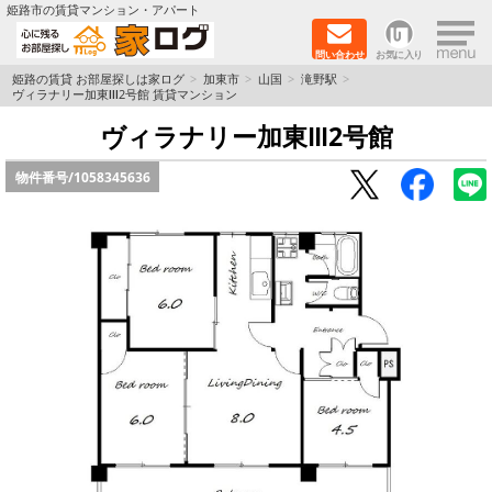
×
姫路市の賃貸マンション・アパート
問い合わせ
お気に入り
TOPページ
姫路の賃貸 お部屋探しは家ログ
加東市
山国
滝野駅
ヴィラナリー加東Ⅲ2号館 賃貸マンション
新築物件
ヴィラナリー加東Ⅲ2号館
物件番号/
1058345636
ペットOK物件
戸建物件
保証人不要物件
初期費用リーズナブル物件
都市ガス物件
路線·駅から探す