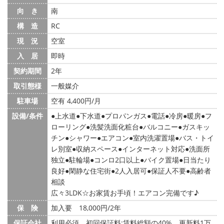
向 き
南
構 造
RC
現 況
空室
入 居
即時
契約期間
2年
取引態様
一般媒介
駐車場
空有 4,400円/月
設備/条件
上水道
下水道
プロパンガス
電話
冷房
暖房
フ
ローリング
洗髪洗面化粧台
バルコニー
ガスキッ
チン
シャワー
エアコン
室内洗濯置場
バス・トイ
レ別室
収納スペース
インターネット対応
洗面所
独立
駐輪場
コンロ2口以上
バイク置場
日当たり
良好
閑静な住宅街
2人入居可
保証人不要
高齢者
相談
広々3LDK☆お家賃お手頃！エアコン完備です♪
保 険
加入要 18,000円/2年
保証会社
利用必須 初回保証料:賃料総額の40% 更新料1万