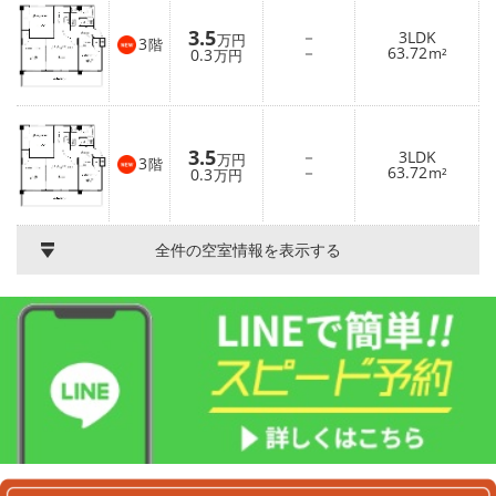
3.5
－
3LDK
万円
3
階
－
63.72
0.3
m²
万円
3.5
－
3LDK
万円
3
階
－
63.72
0.3
m²
万円
全件の空室情報を表示する