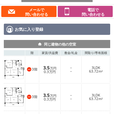
メールで
電話で
問い合わせる
問い合わせる
お気に入り
登録
同じ建物の他の空室
階
家賃/
共益費
敷金/
礼金
間取り/
専有面積
3.5
－
3LDK
万円
3
階
－
63.72
0.3
m²
万円
3.5
－
3LDK
万円
3
階
－
63.72
0.3
m²
万円