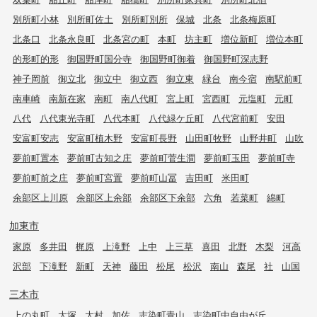
別所町小林
別所町佐土
別所町別所
保城
北条
北条梅原町
北条口
北条永良町
北条宮の町
本町
坊主町
増位新町
増位本町
的形町的形
御国野町国分寺
御国野町御着
御国野町深志野
神子岡前
御立北
御立中
御立西
御立東
緑台
南今宿
南駅前町
南車崎
南新在家
南町
南八代町
宮上町
宮西町
元塩町
元町
八代
八代東光寺町
八代本町
八代緑ケ丘町
八代宮前町
安田
安富町安志
安富町植木野
安富町長野
山田町牧野
山野井町
山吹
夢前町置本
夢前町古知之庄
夢前町菅生澗
夢前町玉田
夢前町寺
夢前町前之庄
夢前町宮置
夢前町山冨
吉田町
米田町
余部区上川原
余部区上余部
余部区下余部
六角
若菜町
綿町
加東市
家原
多井田
梶原
上滝野
上中
上三草
喜田
北野
木梨
河高
沢部
下滝野
新町
天神
藤田
松尾
松沢
南山
森尾
社
山国
三木市
上の丸町
大塚
大村
加佐
志染町青山
志染町中自由が丘