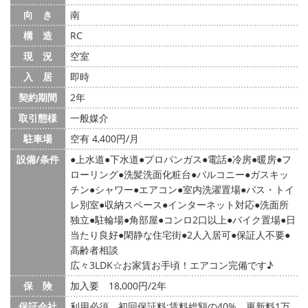
向 き
南
構 造
RC
現 況
空室
入 居
即時
契約期間
2年
取引態様
一般媒介
駐車場
空有 4,400円/月
設備/条件
上水道
下水道
プロパンガス
電話
冷房
暖房
フ
ローリング
洗髪洗面化粧台
バルコニー
ガスキッ
チン
シャワー
エアコン
室内洗濯置場
バス・トイ
レ別室
収納スペース
インターネット対応
洗面所
独立
駐輪場
角部屋
コンロ2口以上
バイク置場
日
当たり良好
閑静な住宅街
2人入居可
保証人不要
高齢者相談
広々3LDK☆お家賃お手頃！エアコン完備です♪
保 険
加入要 18,000円/2年
保証会社
利用必須 初回保証料:賃料総額の40% 更新料1万