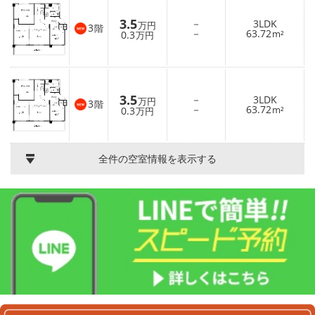
3.5
－
3LDK
万円
3
階
－
63.72
0.3
m²
万円
3.5
－
3LDK
万円
3
階
－
63.72
0.3
m²
万円
全件の空室情報を表示する