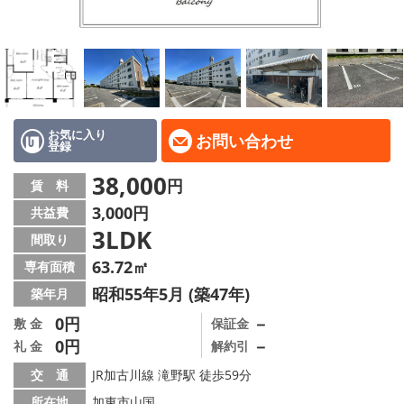
地域から探す
地図から探す
スタッフ
店舗情報·アクセス
お気に入り
お問い合わせ
登録
会社概要
38,000
円
賃 料
3,000円
共益費
メールでお問い合わせ
3LDK
間取り
63.72㎡
専有面積
昭和55年5月 (築47年)
築年月
0円
－
敷 金
保証金
0円
－
礼 金
解約引
交 通
JR加古川線 滝野駅 徒歩59分
所在地
加東市山国