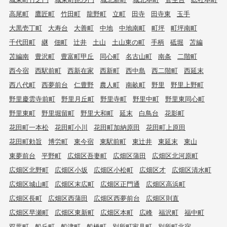
高尾町
鷹匠町
竹田町
龍野町
立町
田寺
田寺東
玉手
大黒壱丁町
大寿台
大善町
中地
中地南町
町坪
町坪南町
千代田町
継
佃町
辻井
土山
土山東の町
手柄
砥堀
苫編
苫編南
豊沢町
豊富町甲丘
同心町
名古山町
南条
二階町
西今宿
西駅前町
西新在家
西新町
西中島
西二階町
西延末
西八代町
西夢前台
仁豊野
農人町
南畝町
野里
野里上野町
野里慶雲寺前町
野里月丘町
野里寺町
野里中町
野里東同心町
野里東町
野里堀留町
野里大和町
延末
白鳥台
花影町
花田町一本松
花田町小川
花田町加納原田
花田町上原田
花田町勅旨
博労町
東今宿
東駅前町
東辻井
東延末
東山
東夢前台
平野町
広畑区吾妻町
広畑区蒲田
広畑区北河原町
広畑区北野町
広畑区小坂
広畑区小松町
広畑区才
広畑区清水町
広畑区城山町
広畑区末広町
広畑区正門通
広畑区高浜町
広畑区長町
広畑区西蒲田
広畑区西夢前台
広畑区則直
広畑区早瀬町
広畑区東新町
広畑区本町
広峰
福沢町
福中町
双葉町
船丘町
船津町
船橋町
別所町家具町
別所町北宿