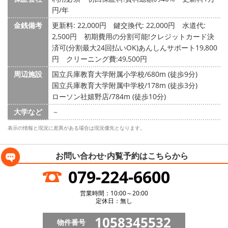
円/年
金銭備考
更新料: 22,000円
鍵交換代: 22,000円
水道代:
2,500円
初期費用の分割可能!クレジットカード決
済可(分割最大24回払いOK)あんしんサポート19,800
円 クリーニング費:49,500円
周辺施設
国立兵庫教育大学附属小学校/680m (徒歩9分)
国立兵庫教育大学附属中学校/178m (徒歩3分)
ローソン社嬉野店/784m (徒歩10分)
大学など
－
表示の情報と現況に差異がある場合は現況優先となります。
お問い合わせ·内覧予約は
こちらから
079-224-6600
営業時間：10:00～20:00
定休日：無し
1058345532
物件番号