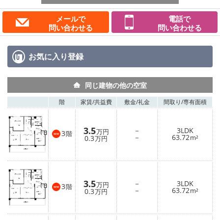
メールで
電話で
問い合わせる
問い合わせる
お気に入り
登録
同じ建物の他の空室
階
家賃/
共益費
敷金/
礼金
間取り/
専有面積
3.5
－
3LDK
万円
3
階
－
63.72
0.3
m²
万円
3.5
－
3LDK
万円
3
階
－
63.72
0.3
m²
万円