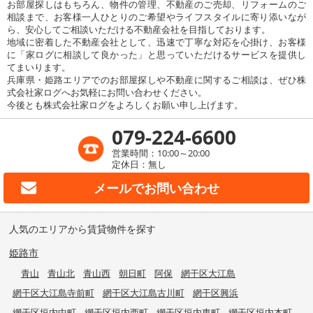
お部屋探しはもちろん、物件の管理、不動産のご売却、リフォームのご
相談まで、お客様一人ひとりのご希望やライフスタイルに寄り添いなが
ら、安心してご相談いただける不動産会社を目指しております。
地域に密着した不動産会社として、迅速で丁寧な対応を心掛け、お客様
に「家ログに相談して良かった」と思っていただけるサービスを提供し
てまいります。
兵庫県・姫路エリアでのお部屋探しや不動産に関するご相談は、ぜひ株
式会社家ログへお気軽にお問い合わせください。
今後とも株式会社家ログをよろしくお願い申し上げます。
079-224-6600
営業時間：10:00～20:00
定休日：無し
メールで
お問い合わせ
人気のエリアから賃貸物件を探す
姫路市
青山
青山北
青山西
朝日町
阿保
網干区大江島
網干区大江島寺前町
網干区大江島古川町
網干区興浜
網干区垣内中町
網干区垣内西町
網干区垣内東町
網干区垣内本町