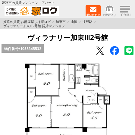
×
姫路市の賃貸マンション・アパート
問い合わせ
お気に入り
TOPページ
姫路の賃貸 お部屋探しは家ログ
加東市
山国
滝野駅
ヴィラナリー加東Ⅲ2号館 賃貸マンション
新築物件
ヴィラナリー加東Ⅲ2号館
物件番号/
1058345532
ペットOK物件
戸建物件
保証人不要物件
初期費用リーズナブル物件
都市ガス物件
路線·駅から探す