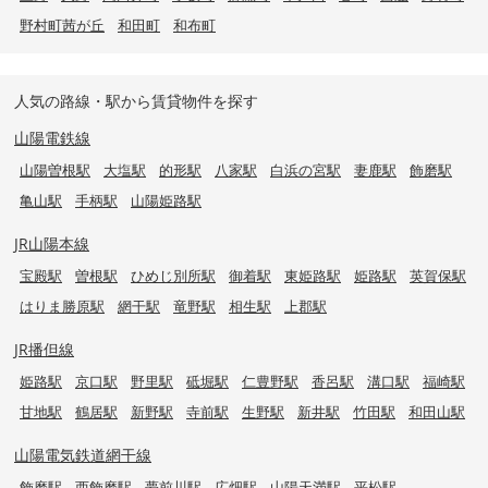
野村町茜が丘
和田町
和布町
人気の路線・駅から賃貸物件を探す
山陽電鉄線
山陽曽根駅
大塩駅
的形駅
八家駅
白浜の宮駅
妻鹿駅
飾磨駅
亀山駅
手柄駅
山陽姫路駅
JR山陽本線
宝殿駅
曽根駅
ひめじ別所駅
御着駅
東姫路駅
姫路駅
英賀保駅
はりま勝原駅
網干駅
竜野駅
相生駅
上郡駅
JR播但線
姫路駅
京口駅
野里駅
砥堀駅
仁豊野駅
香呂駅
溝口駅
福崎駅
甘地駅
鶴居駅
新野駅
寺前駅
生野駅
新井駅
竹田駅
和田山駅
山陽電気鉄道網干線
飾磨駅
西飾磨駅
夢前川駅
広畑駅
山陽天満駅
平松駅