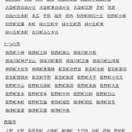
志染町西自由が丘
志染町東自由が丘
志染町広野
芝町
宿原
自由が丘本町
末広
平田
福井
府内
別所町朝日ケ丘
別所町小林
別所町近藤
本町
緑が丘町中
緑が丘町西
緑が丘町東
緑が丘町本町
吉川町みなぎ台
たつの市
揖西町小神
揖西町土師
揖西町南山
揖保川町片島
揖保川町神戸北山
揖保川町黍田
揖保川町正條
揖保川町山津屋
神岡町大住寺
神岡町東觜崎
新宮町井野原
新宮町光都
新宮町新宮
新宮町曽我井
新宮町平野
新宮町船渡
龍野町大手
龍野町小宅北
龍野町片山
龍野町川原町
龍野町島田
龍野町末政
龍野町大道
龍野町富永
龍野町堂本
龍野町中村
龍野町日飼
龍野町日山
龍野町本町
龍野町宮脇
誉田町福田
御津町朝臣
御津町岩見
御津町釜屋
御津町苅屋
御津町中島
西脇市
上野
大野
高田井町
小坂町
郷瀬町
下戸田
谷町
西脇
野村町