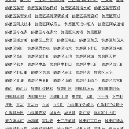
飾磨区英賀
飾磨区英賀春日町
飾磨区英賀清水町
飾磨区英賀西町
飾磨区英賀東町
飾磨区英賀保駅前町
飾磨区英賀宮町
飾磨区阿成
飾磨区阿成植木
飾磨区阿成鹿古
飾磨区阿成中垣内
飾磨区阿成渡場
飾磨区今在家
飾磨区今在家北
飾磨区恵美酒
飾磨区構
飾磨区鎌倉町
飾磨区上野田
飾磨区亀山
飾磨区加茂
飾磨区加茂東
飾磨区栄町
飾磨区思案橋
飾磨区清水
飾磨区下野田
飾磨区城南町
飾磨区高町
飾磨区蓼野町
飾磨区玉地
飾磨区付城
飾磨区天神
飾磨区都倉
飾磨区中島
飾磨区中野田
飾磨区中浜町
飾磨区西浜町
飾磨区野田町
飾磨区東堀
飾磨区細江
飾磨区宮
飾磨区三宅
飾磨区妻鹿
飾磨区矢倉町
飾磨区山崎
飾磨区山崎台
飾磨区若宮町
飾西
飾西台
飾東町佐良和
飾東町庄
四郷町坂元
四郷町東阿保
四郷町本郷
四郷町見野
四郷町山脇
東雲町
忍町
下手野
下寺町
庄田
書写
書写台
白国
白浜町
白浜町宇佐崎北
白浜町宇佐崎中
白浜町神田
白浜町寺家
城見台
城見町
新在家
新在家中の町
新在家本町
神和町
実法寺
十二所前町
城東町京口台
城東町清水
城東町竹之門
城東町毘沙門
城北新町
城北本町
菅生台
総社本町