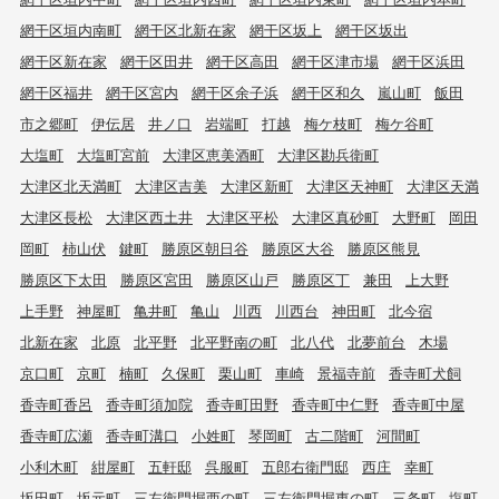
網干区垣内南町
網干区北新在家
網干区坂上
網干区坂出
網干区新在家
網干区田井
網干区高田
網干区津市場
網干区浜田
網干区福井
網干区宮内
網干区余子浜
網干区和久
嵐山町
飯田
市之郷町
伊伝居
井ノ口
岩端町
打越
梅ケ枝町
梅ケ谷町
大塩町
大塩町宮前
大津区恵美酒町
大津区勘兵衛町
大津区北天満町
大津区吉美
大津区新町
大津区天神町
大津区天満
大津区長松
大津区西土井
大津区平松
大津区真砂町
大野町
岡田
岡町
柿山伏
鍵町
勝原区朝日谷
勝原区大谷
勝原区熊見
勝原区下太田
勝原区宮田
勝原区山戸
勝原区丁
兼田
上大野
上手野
神屋町
亀井町
亀山
川西
川西台
神田町
北今宿
北新在家
北原
北平野
北平野南の町
北八代
北夢前台
木場
京口町
京町
楠町
久保町
栗山町
車崎
景福寺前
香寺町犬飼
香寺町香呂
香寺町須加院
香寺町田野
香寺町中仁野
香寺町中屋
香寺町広瀬
香寺町溝口
小姓町
琴岡町
古二階町
河間町
小利木町
紺屋町
五軒邸
呉服町
五郎右衛門邸
西庄
幸町
坂田町
坂元町
三左衛門堀西の町
三左衛門堀東の町
三条町
塩町