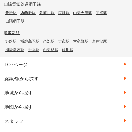
山陽電気鉄道網干線
飾磨駅
西飾磨駅
夢前川駅
広畑駅
山陽天満駅
平松駅
山陽網干駅
JR姫新線
姫路駅
播磨高岡駅
余部駅
太市駅
本竜野駅
東觜崎駅
播磨新宮駅
千本駅
西栗栖駅
佐用駅
TOPページ
路線·駅から探す
地域から探す
地図から探す
スタッフ