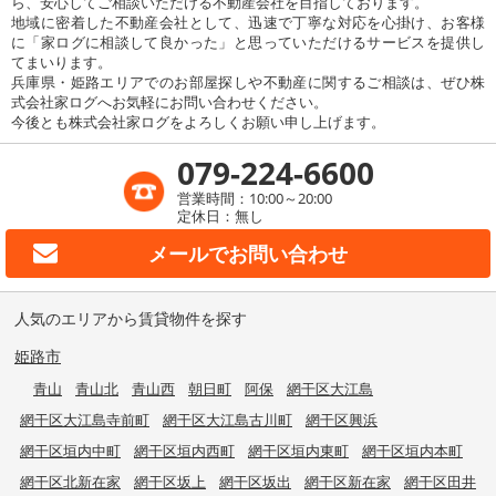
ら、安心してご相談いただける不動産会社を目指しております。
地域に密着した不動産会社として、迅速で丁寧な対応を心掛け、お客様
に「家ログに相談して良かった」と思っていただけるサービスを提供し
てまいります。
兵庫県・姫路エリアでのお部屋探しや不動産に関するご相談は、ぜひ株
式会社家ログへお気軽にお問い合わせください。
今後とも株式会社家ログをよろしくお願い申し上げます。
079-224-6600
営業時間：10:00～20:00
定休日：無し
メールで
お問い合わせ
人気のエリアから賃貸物件を探す
姫路市
青山
青山北
青山西
朝日町
阿保
網干区大江島
網干区大江島寺前町
網干区大江島古川町
網干区興浜
網干区垣内中町
網干区垣内西町
網干区垣内東町
網干区垣内本町
網干区北新在家
網干区坂上
網干区坂出
網干区新在家
網干区田井