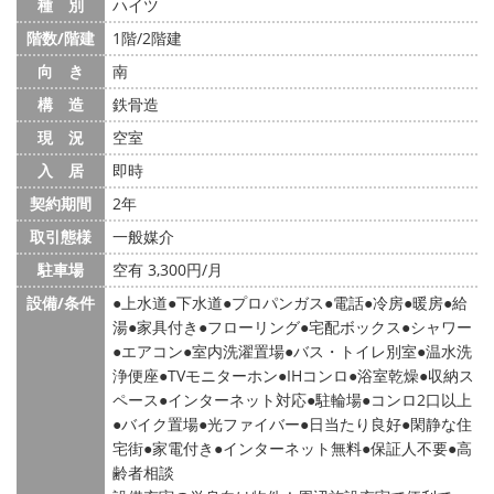
種 別
ハイツ
階数/階建
1階/2階建
向 き
南
構 造
鉄骨造
現 況
空室
入 居
即時
契約期間
2年
取引態様
一般媒介
駐車場
空有 3,300円/月
設備/条件
上水道
下水道
プロパンガス
電話
冷房
暖房
給
湯
家具付き
フローリング
宅配ボックス
シャワー
エアコン
室内洗濯置場
バス・トイレ別室
温水洗
浄便座
TVモニターホン
IHコンロ
浴室乾燥
収納ス
ペース
インターネット対応
駐輪場
コンロ2口以上
バイク置場
光ファイバー
日当たり良好
閑静な住
宅街
家電付き
インターネット無料
保証人不要
高
齢者相談