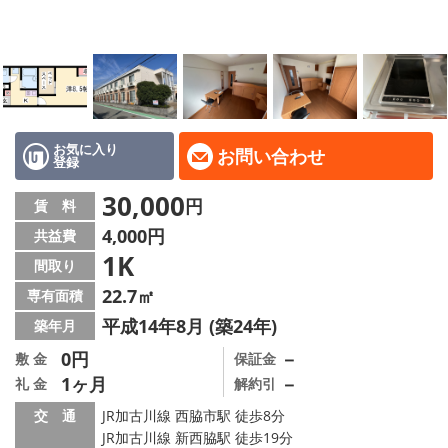
地域から探す
地図から探す
スタッフ
店舗情報·アクセス
お気に入り
お問い合わせ
登録
会社概要
30,000
円
賃 料
4,000円
共益費
メールでお問い合わせ
1K
間取り
22.7㎡
専有面積
平成14年8月 (築24年)
築年月
0円
－
敷 金
保証金
1ヶ月
－
礼 金
解約引
交 通
JR加古川線 西脇市駅 徒歩8分
JR加古川線 新西脇駅 徒歩19分