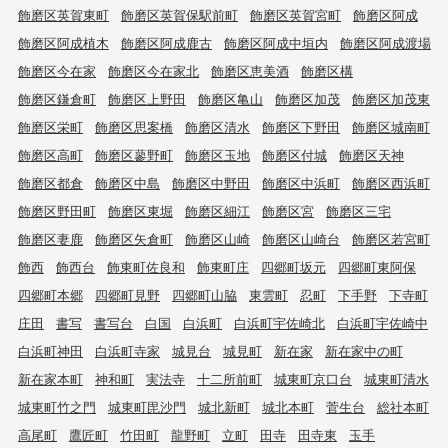
飾磨区英賀東町
飾磨区英賀保駅前町
飾磨区英賀宮町
飾磨区阿成
飾磨区阿成植木
飾磨区阿成鹿古
飾磨区阿成中垣内
飾磨区阿成渡場
飾磨区今在家
飾磨区今在家北
飾磨区恵美酒
飾磨区構
飾磨区鎌倉町
飾磨区上野田
飾磨区亀山
飾磨区加茂
飾磨区加茂東
飾磨区栄町
飾磨区思案橋
飾磨区清水
飾磨区下野田
飾磨区城南町
飾磨区高町
飾磨区蓼野町
飾磨区玉地
飾磨区付城
飾磨区天神
飾磨区都倉
飾磨区中島
飾磨区中野田
飾磨区中浜町
飾磨区西浜町
飾磨区野田町
飾磨区東堀
飾磨区細江
飾磨区宮
飾磨区三宅
飾磨区妻鹿
飾磨区矢倉町
飾磨区山崎
飾磨区山崎台
飾磨区若宮町
飾西
飾西台
飾東町佐良和
飾東町庄
四郷町坂元
四郷町東阿保
四郷町本郷
四郷町見野
四郷町山脇
東雲町
忍町
下手野
下寺町
庄田
書写
書写台
白国
白浜町
白浜町宇佐崎北
白浜町宇佐崎中
白浜町神田
白浜町寺家
城見台
城見町
新在家
新在家中の町
新在家本町
神和町
実法寺
十二所前町
城東町京口台
城東町清水
城東町竹之門
城東町毘沙門
城北新町
城北本町
菅生台
総社本町
高尾町
鷹匠町
竹田町
龍野町
立町
田寺
田寺東
玉手