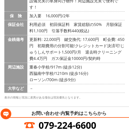
設備充実の単身向け物件！周辺施設充実で便利で
す！
保 険
加入要 16,000円/2年
保証会社
利用必須 初回保証料 家賃総額の50% 月額保証
料1,100円 引落手数料440(税込)
金銭備考
更新料: 22,000円
鍵交換代: 17,600円
町会費: 450
円
初期費用の分割可能!クレジットカード決済可!じ
ゅうしんサポート1,500円/月 退去時クリーニング
費4.4万円 ガス保証金10000円/契約時
周辺施設
重春小学校/917m (徒歩12分)
西脇南中学校/1210m (徒歩16分)
ローソン/700m (徒歩9分)
大学など
－
表示の情報と現況に差異がある場合は現況優先となります。
お問い合わせ·内覧予約は
こちらから
079-224-6600