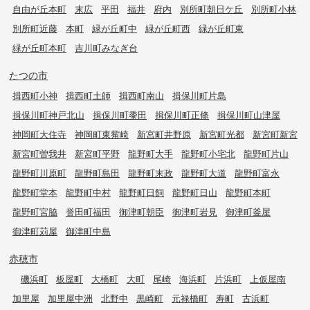
自由が丘本町
末広
平田
福井
府内
別所町朝日ケ丘
別所町小林
別所町近藤
本町
緑が丘町中
緑が丘町西
緑が丘町東
緑が丘町本町
吉川町みなぎ台
たつの市
揖西町小神
揖西町土師
揖西町南山
揖保川町片島
揖保川町神戸北山
揖保川町黍田
揖保川町正條
揖保川町山津屋
神岡町大住寺
神岡町東觜崎
新宮町井野原
新宮町光都
新宮町新宮
新宮町曽我井
新宮町平野
龍野町大手
龍野町小宅北
龍野町片山
龍野町川原町
龍野町島田
龍野町末政
龍野町大道
龍野町富永
龍野町堂本
龍野町中村
龍野町日飼
龍野町日山
龍野町本町
龍野町宮脇
誉田町福田
御津町朝臣
御津町岩見
御津町釜屋
御津町苅屋
御津町中島
赤穂市
磯浜町
板屋町
大橋町
大町
尾崎
海浜町
片浜町
上仮屋南
加里屋
加里屋中洲
北野中
黒崎町
元禄橋町
寿町
古浜町