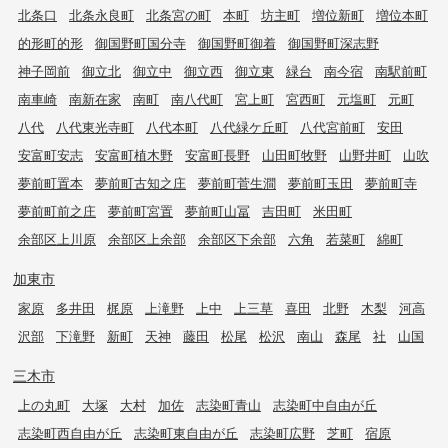
北条口
北条永良町
北条宮の町
本町
坊主町
増位新町
増位本町
的形町的形
御国野町国分寺
御国野町御着
御国野町深志野
神子岡前
御立北
御立中
御立西
御立東
緑台
南今宿
南駅前町
南車崎
南新在家
南町
南八代町
宮上町
宮西町
元塩町
元町
八代
八代東光寺町
八代本町
八代緑ケ丘町
八代宮前町
安田
安富町安志
安富町植木野
安富町長野
山田町牧野
山野井町
山吹
夢前町置本
夢前町古知之庄
夢前町菅生澗
夢前町玉田
夢前町寺
夢前町前之庄
夢前町宮置
夢前町山冨
吉田町
米田町
余部区上川原
余部区上余部
余部区下余部
六角
若菜町
綿町
加東市
家原
多井田
梶原
上滝野
上中
上三草
喜田
北野
木梨
河高
沢部
下滝野
新町
天神
藤田
松尾
松沢
南山
森尾
社
山国
三木市
上の丸町
大塚
大村
加佐
志染町青山
志染町中自由が丘
志染町西自由が丘
志染町東自由が丘
志染町広野
芝町
宿原