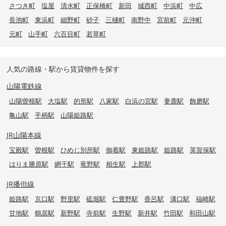
さつき町
塩屋
清水町
正保橋町
新田
城西町
中浜町
中広
長池町
東浜町
細野町
砂子
三樋町
南野中
宮前町
元沖町
元町
山手町
六百目町
若草町
人気の路線・駅から賃貸物件を探す
山陽電鉄線
山陽曽根駅
大塩駅
的形駅
八家駅
白浜の宮駅
妻鹿駅
飾磨駅
亀山駅
手柄駅
山陽姫路駅
JR山陽本線
宝殿駅
曽根駅
ひめじ別所駅
御着駅
東姫路駅
姫路駅
英賀保駅
はりま勝原駅
網干駅
竜野駅
相生駅
上郡駅
JR播但線
姫路駅
京口駅
野里駅
砥堀駅
仁豊野駅
香呂駅
溝口駅
福崎駅
甘地駅
鶴居駅
新野駅
寺前駅
生野駅
新井駅
竹田駅
和田山駅