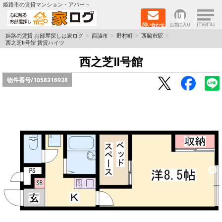
×
姫路市の賃貸マンション・アパート
問い合わせ
お気に入り
TOPページ
姫路の賃貸 お部屋探しは家ログ
西脇市
野村町
西脇市駅
西之芝Ⅱ号館 賃貸ハイツ
新築物件
西之芝Ⅱ号館
物件番号/
1058316938
ペットOK物件
戸建物件
保証人不要物件
初期費用リーズナブル物件
都市ガス物件
路線·駅から探す