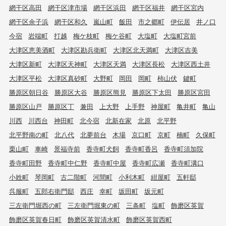
網干区高田
網干区津市場
網干区浜田
網干区福井
網干区宮内
網干区余子浜
網干区和久
嵐山町
飯田
市之郷町
伊伝居
井ノ口
今宿
岩端町
打越
梅ケ枝町
梅ケ谷町
大塩町
大塩町宮前
大津区恵美酒町
大津区勘兵衛町
大津区北天満町
大津区吉美
大津区新町
大津区天神町
大津区天満
大津区長松
大津区西土井
大津区平松
大津区真砂町
大野町
岡田
岡町
柿山伏
鍵町
勝原区朝日谷
勝原区大谷
勝原区熊見
勝原区下太田
勝原区宮田
勝原区山戸
勝原区丁
兼田
上大野
上手野
神屋町
亀井町
亀山
川西
川西台
神田町
北今宿
北新在家
北原
北平野
北平野南の町
北八代
北夢前台
木場
京口町
京町
楠町
久保町
栗山町
車崎
景福寺前
香寺町犬飼
香寺町香呂
香寺町須加院
香寺町田野
香寺町中仁野
香寺町中屋
香寺町広瀬
香寺町溝口
小姓町
琴岡町
古二階町
河間町
小利木町
紺屋町
五軒邸
呉服町
五郎右衛門邸
西庄
幸町
坂田町
坂元町
三左衛門堀西の町
三左衛門堀東の町
三条町
塩町
飾磨区英賀
飾磨区英賀春日町
飾磨区英賀清水町
飾磨区英賀西町