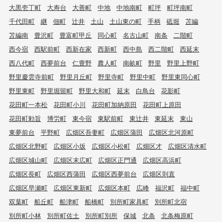
大黒壱丁町
大寿台
大善町
中地
中地南町
町坪
町坪南町
千代田町
継
佃町
辻井
土山
土山東の町
手柄
砥堀
苫編
苫編南
豊沢町
豊富町甲丘
同心町
名古山町
南条
二階町
西今宿
西駅前町
西新在家
西新町
西中島
西二階町
西延末
西八代町
西夢前台
仁豊野
農人町
南畝町
野里
野里上野町
野里慶雲寺前町
野里月丘町
野里寺町
野里中町
野里東同心町
野里東町
野里堀留町
野里大和町
延末
白鳥台
花影町
花田町一本松
花田町小川
花田町加納原田
花田町上原田
花田町勅旨
博労町
東今宿
東駅前町
東辻井
東延末
東山
東夢前台
平野町
広畑区吾妻町
広畑区蒲田
広畑区北河原町
広畑区北野町
広畑区小坂
広畑区小松町
広畑区才
広畑区清水町
広畑区城山町
広畑区末広町
広畑区正門通
広畑区高浜町
広畑区長町
広畑区西蒲田
広畑区西夢前台
広畑区則直
広畑区早瀬町
広畑区東新町
広畑区本町
広峰
福沢町
福中町
双葉町
船丘町
船津町
船橋町
別所町家具町
別所町北宿
別所町小林
別所町佐土
別所町別所
保城
北条
北条梅原町