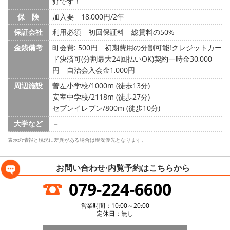
好です！
保 険
加入要 18,000円/2年
保証会社
利用必須 初回保証料 総賃料の50%
金銭備考
町会費: 500円
初期費用の分割可能!クレジットカー
ド決済可(分割最大24回払いOK)契約一時金30,000
円 自治会入会金1,000円
周辺施設
曽左小学校/1000m (徒歩13分)
安室中学校/2118m (徒歩27分)
セブンイレブン/800m (徒歩10分)
大学など
－
表示の情報と現況に差異がある場合は現況優先となります。
お問い合わせ·内覧予約は
こちらから
079-224-6600
営業時間：10:00～20:00
定休日：無し