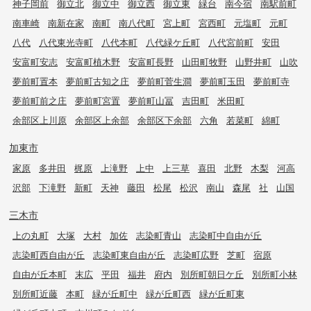
神子岡前
御立北
御立中
御立西
御立東
緑台
南今宿
南駅前町
南車崎
南新在家
南町
南八代町
宮上町
宮西町
元塩町
元町
八代
八代東光寺町
八代本町
八代緑ケ丘町
八代宮前町
安田
安富町安志
安富町植木野
安富町長野
山田町牧野
山野井町
山吹
夢前町置本
夢前町古知之庄
夢前町菅生澗
夢前町玉田
夢前町寺
夢前町前之庄
夢前町宮置
夢前町山冨
吉田町
米田町
余部区上川原
余部区上余部
余部区下余部
六角
若菜町
綿町
加東市
家原
多井田
梶原
上滝野
上中
上三草
喜田
北野
木梨
河高
沢部
下滝野
新町
天神
藤田
松尾
松沢
南山
森尾
社
山国
三木市
上の丸町
大塚
大村
加佐
志染町青山
志染町中自由が丘
志染町西自由が丘
志染町東自由が丘
志染町広野
芝町
宿原
自由が丘本町
末広
平田
福井
府内
別所町朝日ケ丘
別所町小林
別所町近藤
本町
緑が丘町中
緑が丘町西
緑が丘町東