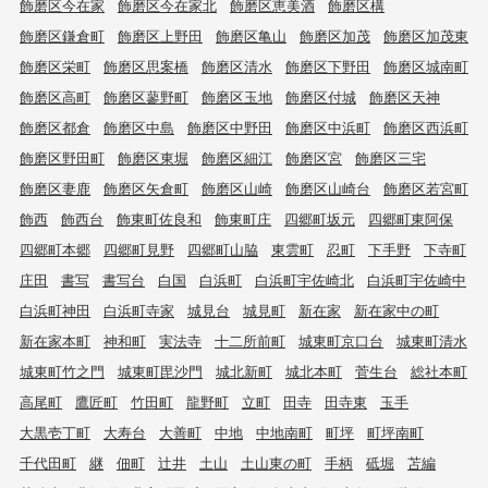
飾磨区今在家
飾磨区今在家北
飾磨区恵美酒
飾磨区構
飾磨区鎌倉町
飾磨区上野田
飾磨区亀山
飾磨区加茂
飾磨区加茂東
飾磨区栄町
飾磨区思案橋
飾磨区清水
飾磨区下野田
飾磨区城南町
飾磨区高町
飾磨区蓼野町
飾磨区玉地
飾磨区付城
飾磨区天神
飾磨区都倉
飾磨区中島
飾磨区中野田
飾磨区中浜町
飾磨区西浜町
飾磨区野田町
飾磨区東堀
飾磨区細江
飾磨区宮
飾磨区三宅
飾磨区妻鹿
飾磨区矢倉町
飾磨区山崎
飾磨区山崎台
飾磨区若宮町
飾西
飾西台
飾東町佐良和
飾東町庄
四郷町坂元
四郷町東阿保
四郷町本郷
四郷町見野
四郷町山脇
東雲町
忍町
下手野
下寺町
庄田
書写
書写台
白国
白浜町
白浜町宇佐崎北
白浜町宇佐崎中
白浜町神田
白浜町寺家
城見台
城見町
新在家
新在家中の町
新在家本町
神和町
実法寺
十二所前町
城東町京口台
城東町清水
城東町竹之門
城東町毘沙門
城北新町
城北本町
菅生台
総社本町
高尾町
鷹匠町
竹田町
龍野町
立町
田寺
田寺東
玉手
大黒壱丁町
大寿台
大善町
中地
中地南町
町坪
町坪南町
千代田町
継
佃町
辻井
土山
土山東の町
手柄
砥堀
苫編