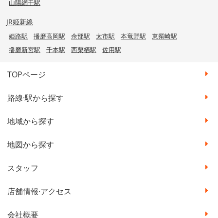
山陽網干駅
JR姫新線
姫路駅
播磨高岡駅
余部駅
太市駅
本竜野駅
東觜崎駅
播磨新宮駅
千本駅
西栗栖駅
佐用駅
TOPページ
路線·駅から探す
地域から探す
地図から探す
スタッフ
店舗情報·アクセス
会社概要