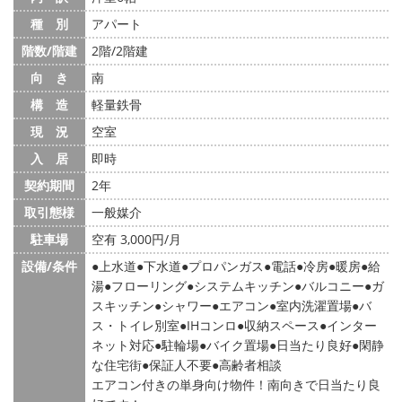
種 別
アパート
階数/階建
2階/2階建
向 き
南
構 造
軽量鉄骨
現 況
空室
入 居
即時
契約期間
2年
取引態様
一般媒介
駐車場
空有 3,000円/月
設備/条件
上水道
下水道
プロパンガス
電話
冷房
暖房
給
湯
フローリング
システムキッチン
バルコニー
ガ
スキッチン
シャワー
エアコン
室内洗濯置場
バ
ス・トイレ別室
IHコンロ
収納スペース
インター
ネット対応
駐輪場
バイク置場
日当たり良好
閑静
な住宅街
保証人不要
高齢者相談
エアコン付きの単身向け物件！南向きで日当たり良