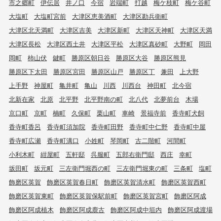
市之郷町
伊伝居
井ノ口
今宿
岩端町
打越
梅ケ枝町
梅ケ谷町
大塩町
大塩町宮前
大津区恵美酒町
大津区勘兵衛町
大津区北天満町
大津区吉美
大津区新町
大津区天神町
大津区天満
大津区長松
大津区西土井
大津区平松
大津区真砂町
大野町
岡田
岡町
柿山伏
鍵町
勝原区朝日谷
勝原区大谷
勝原区熊見
勝原区下太田
勝原区宮田
勝原区山戸
勝原区丁
兼田
上大野
上手野
神屋町
亀井町
亀山
川西
川西台
神田町
北今宿
北新在家
北原
北平野
北平野南の町
北八代
北夢前台
木場
京口町
京町
楠町
久保町
栗山町
車崎
景福寺前
香寺町犬飼
香寺町香呂
香寺町須加院
香寺町田野
香寺町中仁野
香寺町中屋
香寺町広瀬
香寺町溝口
小姓町
琴岡町
古二階町
河間町
小利木町
紺屋町
五軒邸
呉服町
五郎右衛門邸
西庄
幸町
坂田町
坂元町
三左衛門堀西の町
三左衛門堀東の町
三条町
塩町
飾磨区英賀
飾磨区英賀春日町
飾磨区英賀清水町
飾磨区英賀西町
飾磨区英賀東町
飾磨区英賀保駅前町
飾磨区英賀宮町
飾磨区阿成
飾磨区阿成植木
飾磨区阿成鹿古
飾磨区阿成中垣内
飾磨区阿成渡場