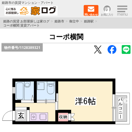
×
姫路市の賃貸マンション・アパート
問い合わせ
お気に入り
TOPページ
姫路の賃貸 お部屋探しは家ログ
姫路市
御立中
姫路駅
コーポ横関 賃貸アパート
新築物件
コーポ横関
物件番号/
1128389321
ペットOK物件
戸建物件
保証人不要物件
初期費用リーズナブル物件
都市ガス物件
路線·駅から探す