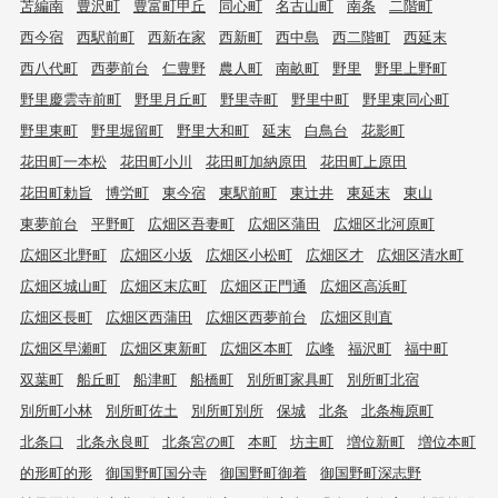
苫編南
豊沢町
豊富町甲丘
同心町
名古山町
南条
二階町
西今宿
西駅前町
西新在家
西新町
西中島
西二階町
西延末
西八代町
西夢前台
仁豊野
農人町
南畝町
野里
野里上野町
野里慶雲寺前町
野里月丘町
野里寺町
野里中町
野里東同心町
野里東町
野里堀留町
野里大和町
延末
白鳥台
花影町
花田町一本松
花田町小川
花田町加納原田
花田町上原田
花田町勅旨
博労町
東今宿
東駅前町
東辻井
東延末
東山
東夢前台
平野町
広畑区吾妻町
広畑区蒲田
広畑区北河原町
広畑区北野町
広畑区小坂
広畑区小松町
広畑区才
広畑区清水町
広畑区城山町
広畑区末広町
広畑区正門通
広畑区高浜町
広畑区長町
広畑区西蒲田
広畑区西夢前台
広畑区則直
広畑区早瀬町
広畑区東新町
広畑区本町
広峰
福沢町
福中町
双葉町
船丘町
船津町
船橋町
別所町家具町
別所町北宿
別所町小林
別所町佐土
別所町別所
保城
北条
北条梅原町
北条口
北条永良町
北条宮の町
本町
坊主町
増位新町
増位本町
的形町的形
御国野町国分寺
御国野町御着
御国野町深志野