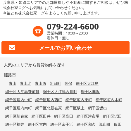
兵庫県・姫路エリアでのお部屋探しや不動産に関するご相談は、ぜひ株
式会社家ログへお気軽にお問い合わせください。
今後とも株式会社家ログをよろしくお願い申し上げます。
079-224-6600
営業時間：10:00～20:00
定休日：無し
メールで
お問い合わせ
人気のエリアから賃貸物件を探す
姫路市
青山
青山北
青山西
朝日町
阿保
網干区大江島
網干区大江島寺前町
網干区大江島古川町
網干区興浜
網干区垣内中町
網干区垣内西町
網干区垣内東町
網干区垣内本町
網干区垣内南町
網干区北新在家
網干区坂上
網干区坂出
網干区新在家
網干区田井
網干区高田
網干区津市場
網干区浜田
網干区福井
網干区宮内
網干区余子浜
網干区和久
嵐山町
飯田