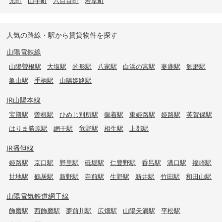
元町
山手町
六百目町
若草町
人気の路線・駅から賃貸物件を探す
山陽電鉄線
山陽曽根駅
大塩駅
的形駅
八家駅
白浜の宮駅
妻鹿駅
飾磨駅
亀山駅
手柄駅
山陽姫路駅
JR山陽本線
宝殿駅
曽根駅
ひめじ別所駅
御着駅
東姫路駅
姫路駅
英賀保駅
はりま勝原駅
網干駅
竜野駅
相生駅
上郡駅
JR播但線
姫路駅
京口駅
野里駅
砥堀駅
仁豊野駅
香呂駅
溝口駅
福崎駅
甘地駅
鶴居駅
新野駅
寺前駅
生野駅
新井駅
竹田駅
和田山駅
山陽電気鉄道網干線
飾磨駅
西飾磨駅
夢前川駅
広畑駅
山陽天満駅
平松駅