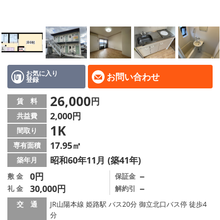
地域から探す
地図から探す
スタッフ
店舗情報·アクセス
お気に入り
お問い合わせ
登録
会社概要
26,000
円
賃 料
2,000円
共益費
メールでお問い合わせ
1K
間取り
17.95㎡
専有面積
昭和60年11月 (築41年)
築年月
0円
－
敷 金
保証金
30,000円
－
礼 金
解約引
交 通
JR山陽本線 姫路駅 バス20分 御立北口バス停 徒歩4
分