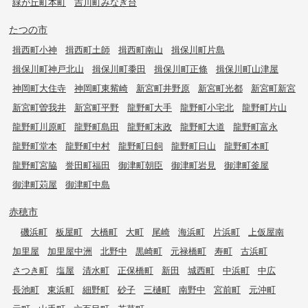
緑が丘町本町
吉川町みなぎ台
たつの市
揖西町小神
揖西町土師
揖西町南山
揖保川町片島
揖保川町神戸北山
揖保川町黍田
揖保川町正條
揖保川町山津屋
神岡町大住寺
神岡町東觜崎
新宮町井野原
新宮町光都
新宮町新宮
新宮町曽我井
新宮町平野
龍野町大手
龍野町小宅北
龍野町片山
龍野町川原町
龍野町島田
龍野町末政
龍野町大道
龍野町富永
龍野町堂本
龍野町中村
龍野町日飼
龍野町日山
龍野町本町
龍野町宮脇
誉田町福田
御津町朝臣
御津町岩見
御津町釜屋
御津町苅屋
御津町中島
赤穂市
磯浜町
板屋町
大橋町
大町
尾崎
海浜町
片浜町
上仮屋南
加里屋
加里屋中洲
北野中
黒崎町
元禄橋町
寿町
古浜町
さつき町
塩屋
清水町
正保橋町
新田
城西町
中浜町
中広
長池町
東浜町
細野町
砂子
三樋町
南野中
宮前町
元沖町