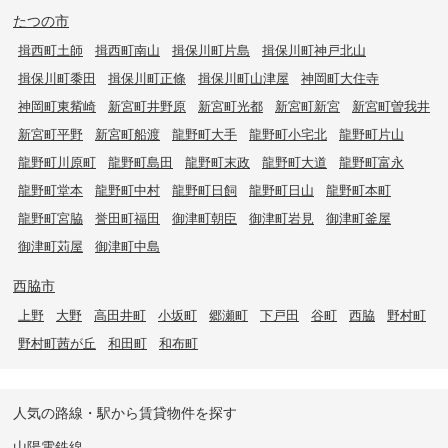
たつの市
揖西町土師
揖西町南山
揖保川町片島
揖保川町神戸北山
揖保川町黍田
揖保川町正條
揖保川町山津屋
神岡町大住寺
神岡町東觜崎
新宮町井野原
新宮町光都
新宮町新宮
新宮町曽我井
新宮町平野
新宮町船渡
龍野町大手
龍野町小宅北
龍野町片山
龍野町川原町
龍野町島田
龍野町末政
龍野町大道
龍野町富永
龍野町堂本
龍野町中村
龍野町日飼
龍野町日山
龍野町本町
龍野町宮脇
誉田町福田
御津町朝臣
御津町岩見
御津町釜屋
御津町苅屋
御津町中島
西脇市
上野
大野
高田井町
小坂町
郷瀬町
下戸田
谷町
西脇
野村町
野村町茜が丘
和田町
和布町
人気の路線・駅から賃貸物件を探す
山陽電鉄線