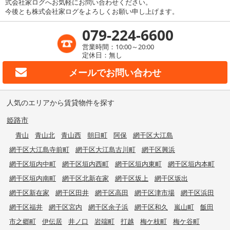
式会社家ログへお気軽にお問い合わせください。
今後とも株式会社家ログをよろしくお願い申し上げます。
079-224-6600
営業時間：10:00～20:00
定休日：無し
メールで
お問い合わせ
人気のエリアから賃貸物件を探す
姫路市
青山
青山北
青山西
朝日町
阿保
網干区大江島
網干区大江島寺前町
網干区大江島古川町
網干区興浜
網干区垣内中町
網干区垣内西町
網干区垣内東町
網干区垣内本町
網干区垣内南町
網干区北新在家
網干区坂上
網干区坂出
網干区新在家
網干区田井
網干区高田
網干区津市場
網干区浜田
網干区福井
網干区宮内
網干区余子浜
網干区和久
嵐山町
飯田
市之郷町
伊伝居
井ノ口
岩端町
打越
梅ケ枝町
梅ケ谷町