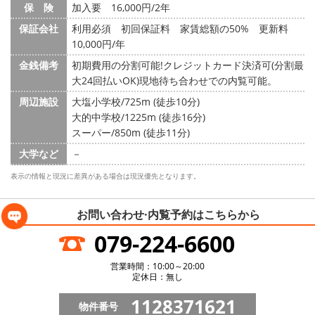
保 険
加入要 16,000円/2年
保証会社
利用必須 初回保証料 家賃総額の50% 更新料
10,000円/年
金銭備考
初期費用の分割可能!クレジットカード決済可(分割最
大24回払いOK)現地待ち合わせでの内覧可能。
周辺施設
大塩小学校/725m (徒歩10分)
大的中学校/1225m (徒歩16分)
スーパー/850m (徒歩11分)
大学など
－
表示の情報と現況に差異がある場合は現況優先となります。
お問い合わせ·内覧予約は
こちらから
079-224-6600
営業時間：10:00～20:00
定休日：無し
1128371621
物件番号