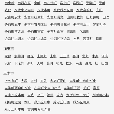
南車崎
南新在家
南町
南八代町
宮上町
宮西町
元塩町
元町
八代
八代東光寺町
八代本町
八代緑ケ丘町
八代宮前町
安田
安富町安志
安富町植木野
安富町長野
山田町牧野
山野井町
山吹
夢前町置本
夢前町古知之庄
夢前町菅生澗
夢前町玉田
夢前町寺
夢前町前之庄
夢前町宮置
夢前町山冨
吉田町
米田町
余部区上川原
余部区上余部
余部区下余部
六角
若菜町
綿町
加東市
家原
多井田
梶原
上滝野
上中
上三草
喜田
北野
木梨
河高
沢部
下滝野
新町
天神
藤田
松尾
松沢
南山
森尾
社
山国
三木市
上の丸町
大塚
大村
加佐
志染町青山
志染町中自由が丘
志染町西自由が丘
志染町東自由が丘
志染町広野
芝町
宿原
自由が丘本町
末広
平田
福井
府内
別所町朝日ケ丘
別所町小林
別所町近藤
本町
緑が丘町中
緑が丘町西
緑が丘町東
緑が丘町本町
吉川町みなぎ台