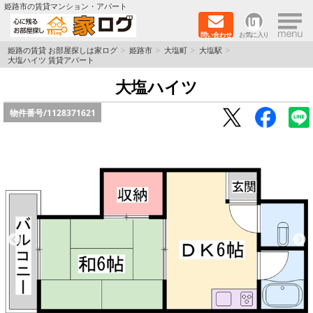
×
姫路市の賃貸マンション・アパート
問い合わせ
お気に入り
TOPページ
姫路の賃貸 お部屋探しは家ログ
姫路市
大塩町
大塩駅
大塩ハイツ 賃貸アパート
新築物件
大塩ハイツ
物件番号/
1128371621
ペットOK物件
戸建物件
保証人不要物件
初期費用リーズナブル物件
都市ガス物件
路線·駅から探す