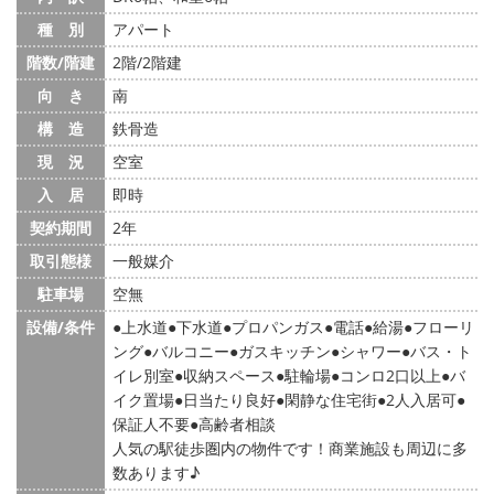
種 別
アパート
階数/階建
2階/2階建
向 き
南
構 造
鉄骨造
現 況
空室
入 居
即時
契約期間
2年
取引態様
一般媒介
駐車場
空無
設備/条件
上水道
下水道
プロパンガス
電話
給湯
フローリ
ング
バルコニー
ガスキッチン
シャワー
バス・ト
イレ別室
収納スペース
駐輪場
コンロ2口以上
バ
イク置場
日当たり良好
閑静な住宅街
2人入居可
保証人不要
高齢者相談
人気の駅徒歩圏内の物件です！商業施設も周辺に多
数あります♪