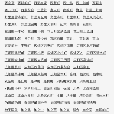
西今宿
西駅前町
西新在家
西新町
西中島
西二階町
西延末
西八代町
西夢前台
仁豊野
農人町
南畝町
野里
野里上野町
野里慶雲寺前町
野里月丘町
野里寺町
野里中町
野里東同心町
野里東町
野里堀留町
野里大和町
延末
白鳥台
花影町
花田町一本松
花田町小川
花田町加納原田
花田町上原田
花田町勅旨
博労町
東今宿
東駅前町
東辻井
東延末
東山
東夢前台
平野町
広畑区吾妻町
広畑区蒲田
広畑区北河原町
広畑区北野町
広畑区小坂
広畑区小松町
広畑区才
広畑区清水町
広畑区城山町
広畑区末広町
広畑区正門通
広畑区高浜町
広畑区長町
広畑区西蒲田
広畑区西夢前台
広畑区則直
広畑区早瀬町
広畑区東新町
広畑区本町
広峰
福沢町
福中町
双葉町
船丘町
船津町
船橋町
別所町家具町
別所町北宿
別所町小林
別所町佐土
別所町別所
保城
北条
北条梅原町
北条口
北条永良町
北条宮の町
本町
坊主町
増位新町
増位本町
的形町的形
御国野町国分寺
御国野町御着
御国野町深志野
神子岡前
御立北
御立中
御立西
御立東
緑台
南今宿
南駅前町