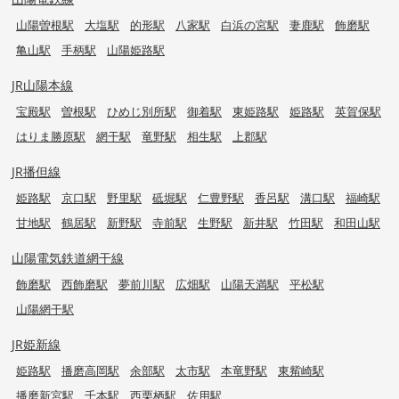
山陽曽根駅
大塩駅
的形駅
八家駅
白浜の宮駅
妻鹿駅
飾磨駅
亀山駅
手柄駅
山陽姫路駅
JR山陽本線
宝殿駅
曽根駅
ひめじ別所駅
御着駅
東姫路駅
姫路駅
英賀保駅
はりま勝原駅
網干駅
竜野駅
相生駅
上郡駅
JR播但線
姫路駅
京口駅
野里駅
砥堀駅
仁豊野駅
香呂駅
溝口駅
福崎駅
甘地駅
鶴居駅
新野駅
寺前駅
生野駅
新井駅
竹田駅
和田山駅
山陽電気鉄道網干線
飾磨駅
西飾磨駅
夢前川駅
広畑駅
山陽天満駅
平松駅
山陽網干駅
JR姫新線
姫路駅
播磨高岡駅
余部駅
太市駅
本竜野駅
東觜崎駅
播磨新宮駅
千本駅
西栗栖駅
佐用駅