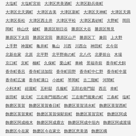
大塩町
大塩町宮前
大津区恵美酒町
大津区勘兵衛町
大津区北天満町
大津区吉美
大津区新町
大津区天神町
大津区天満
大津区長松
大津区西土井
大津区平松
大津区真砂町
大野町
岡田
岡町
柿山伏
鍵町
勝原区朝日谷
勝原区大谷
勝原区熊見
勝原区下太田
勝原区宮田
勝原区山戸
勝原区丁
兼田
上大野
上手野
神屋町
亀井町
亀山
川西
川西台
神田町
北今宿
北新在家
北原
北平野
北平野南の町
北八代
北夢前台
木場
京口町
京町
楠町
久保町
栗山町
車崎
景福寺前
香寺町犬飼
香寺町香呂
香寺町須加院
香寺町田野
香寺町中仁野
香寺町中屋
香寺町広瀬
香寺町溝口
小姓町
琴岡町
古二階町
河間町
小利木町
紺屋町
五軒邸
呉服町
五郎右衛門邸
西庄
幸町
坂田町
坂元町
三左衛門堀西の町
三左衛門堀東の町
三条町
塩町
飾磨区英賀
飾磨区英賀春日町
飾磨区英賀清水町
飾磨区英賀西町
飾磨区英賀東町
飾磨区英賀保駅前町
飾磨区英賀宮町
飾磨区阿成
飾磨区阿成植木
飾磨区阿成鹿古
飾磨区阿成中垣内
飾磨区阿成渡場
飾磨区今在家
飾磨区今在家北
飾磨区恵美酒
飾磨区構