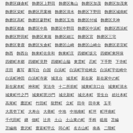
飾磨区鎌倉町
飾磨区上野田
飾磨区亀山
飾磨区加茂
飾磨区加茂東
飾磨区栄町
飾磨区思案橋
飾磨区清水
飾磨区下野田
飾磨区城南町
飾磨区高町
飾磨区蓼野町
飾磨区玉地
飾磨区付城
飾磨区天神
飾磨区都倉
飾磨区中島
飾磨区中野田
飾磨区中浜町
飾磨区西浜町
飾磨区野田町
飾磨区東堀
飾磨区細江
飾磨区宮
飾磨区三宅
飾磨区妻鹿
飾磨区矢倉町
飾磨区山崎
飾磨区山崎台
飾磨区若宮町
飾西
飾西台
飾東町佐良和
飾東町庄
四郷町坂元
四郷町東阿保
四郷町本郷
四郷町見野
四郷町山脇
東雲町
忍町
下手野
下寺町
庄田
書写
書写台
白国
白浜町
白浜町宇佐崎北
白浜町宇佐崎中
白浜町神田
白浜町寺家
城見台
城見町
新在家
新在家中の町
新在家本町
神和町
実法寺
十二所前町
城東町京口台
城東町清水
城東町竹之門
城東町毘沙門
城北新町
城北本町
菅生台
総社本町
高尾町
鷹匠町
竹田町
龍野町
立町
田寺
田寺東
玉手
大黒壱丁町
大寿台
大善町
中地
中地南町
町坪
町坪南町
千代田町
継
佃町
辻井
土山
土山東の町
手柄
砥堀
苫編
苫編南
豊沢町
豊富町甲丘
同心町
名古山町
南条
二階町