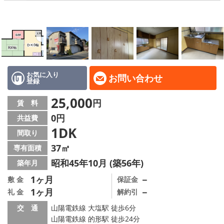
地域から探す
地図から探す
スタッフ
店舗情報·アクセス
お気に入り
お問い合わせ
登録
会社概要
25,000
円
賃 料
0円
共益費
メールでお問い合わせ
1DK
間取り
37㎡
専有面積
昭和45年10月 (築56年)
築年月
1ヶ月
－
敷 金
保証金
1ヶ月
－
礼 金
解約引
交 通
山陽電鉄線 大塩駅 徒歩6分
山陽電鉄線 的形駅 徒歩24分