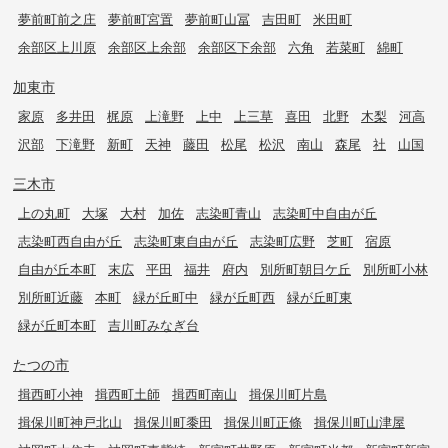
夢前町前之庄
夢前町宮置
夢前町山冨
吉田町
米田町
余部区上川原
余部区上余部
余部区下余部
六角
若菜町
綿町
加東市
家原
多井田
梶原
上滝野
上中
上三草
喜田
北野
木梨
河高
沢部
下滝野
新町
天神
藤田
松尾
松沢
南山
森尾
社
山国
三木市
上の丸町
大塚
大村
加佐
志染町青山
志染町中自由が丘
志染町西自由が丘
志染町東自由が丘
志染町広野
芝町
宿原
自由が丘本町
末広
平田
福井
府内
別所町朝日ケ丘
別所町小林
別所町近藤
本町
緑が丘町中
緑が丘町西
緑が丘町東
緑が丘町本町
吉川町みなぎ台
たつの市
揖西町小神
揖西町土師
揖西町南山
揖保川町片島
揖保川町神戸北山
揖保川町黍田
揖保川町正條
揖保川町山津屋