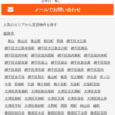
定休日：無し
メールで
お問い合わせ
人気のエリアから賃貸物件を探す
姫路市
青山
青山北
青山西
朝日町
阿保
網干区大江島
網干区大江島寺前町
網干区大江島古川町
網干区興浜
網干区垣内中町
網干区垣内西町
網干区垣内東町
網干区垣内本町
網干区北新在家
網干区坂上
網干区坂出
網干区新在家
網干区田井
網干区高田
網干区津市場
網干区浜田
網干区福井
網干区宮内
網干区余子浜
網干区和久
嵐山町
飯田
市之郷町
伊伝居
井ノ口
今宿
岩端町
打越
梅ケ枝町
梅ケ谷町
大塩町
大塩町宮前
大津区恵美酒町
大津区勘兵衛町
大津区北天満町
大津区吉美
大津区新町
大津区天神町
大津区天満
大津区長松
大津区西土井
大津区平松
大津区真砂町
大野町
岡田
岡町
柿山伏
鍵町
勝原区朝日谷
勝原区大谷
勝原区熊見
勝原区下太田
勝原区宮田