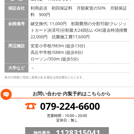
保証会社
利用必須 初回保証料 月額家賃の50% 月額保証
料 900円
金銭備考
鍵交換代: 11,000円
初期費用の分割可能!クレジッ
トカード決済可(分割最大24回払いOK)退去時清掃費
22,000円 抗菌施工費17,600円
周辺施設
安室小学校/983m (徒歩13分)
高丘中学校/588m (徒歩8分)
ローソン/350m (徒歩5分)
大学など
－
表示の情報と現況に差異がある場合は現況優先となります。
お問い合わせ·内覧予約は
こちらから
079-224-6600
営業時間：10:00～20:00
定休日：無し
1128315041
物件番号