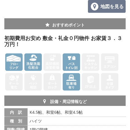
地図を見る
おすすめポイント
初期費用お安め 敷金・礼金０円物件 お家賃３．３
万円！
設備・周辺情報など
内 訳
K4.5帖、和室6帖、和室4.5帖
種 別
ハイツ
階数/階建
1階/2階建