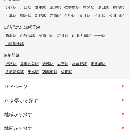
姫路駅
京口駅
野里駅
砥堀駅
仁豊野駅
香呂駅
溝口駅
福崎駅
甘地駅
鶴居駅
新野駅
寺前駅
生野駅
新井駅
竹田駅
和田山駅
山陽電気鉄道網干線
飾磨駅
西飾磨駅
夢前川駅
広畑駅
山陽天満駅
平松駅
山陽網干駅
JR姫新線
姫路駅
播磨高岡駅
余部駅
太市駅
本竜野駅
東觜崎駅
播磨新宮駅
千本駅
西栗栖駅
佐用駅
TOPページ
路線·駅から探す
地域から探す
地図から探す