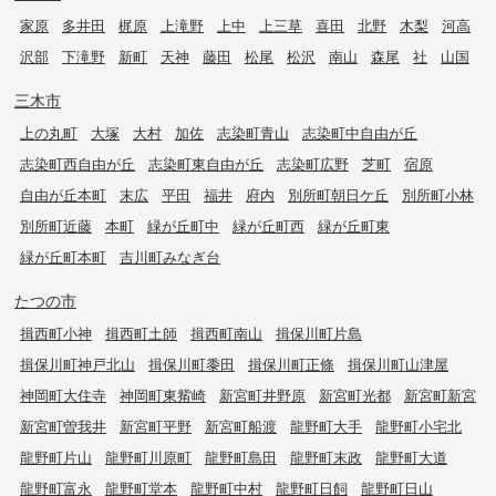
家原
多井田
梶原
上滝野
上中
上三草
喜田
北野
木梨
河高
沢部
下滝野
新町
天神
藤田
松尾
松沢
南山
森尾
社
山国
三木市
上の丸町
大塚
大村
加佐
志染町青山
志染町中自由が丘
志染町西自由が丘
志染町東自由が丘
志染町広野
芝町
宿原
自由が丘本町
末広
平田
福井
府内
別所町朝日ケ丘
別所町小林
別所町近藤
本町
緑が丘町中
緑が丘町西
緑が丘町東
緑が丘町本町
吉川町みなぎ台
たつの市
揖西町小神
揖西町土師
揖西町南山
揖保川町片島
揖保川町神戸北山
揖保川町黍田
揖保川町正條
揖保川町山津屋
神岡町大住寺
神岡町東觜崎
新宮町井野原
新宮町光都
新宮町新宮
新宮町曽我井
新宮町平野
新宮町船渡
龍野町大手
龍野町小宅北
龍野町片山
龍野町川原町
龍野町島田
龍野町末政
龍野町大道
龍野町富永
龍野町堂本
龍野町中村
龍野町日飼
龍野町日山