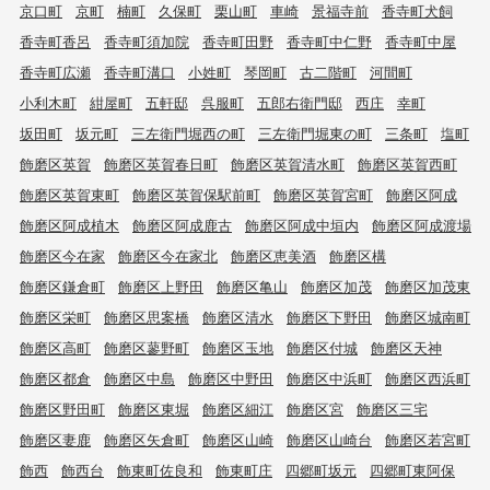
京口町
京町
楠町
久保町
栗山町
車崎
景福寺前
香寺町犬飼
香寺町香呂
香寺町須加院
香寺町田野
香寺町中仁野
香寺町中屋
香寺町広瀬
香寺町溝口
小姓町
琴岡町
古二階町
河間町
小利木町
紺屋町
五軒邸
呉服町
五郎右衛門邸
西庄
幸町
坂田町
坂元町
三左衛門堀西の町
三左衛門堀東の町
三条町
塩町
飾磨区英賀
飾磨区英賀春日町
飾磨区英賀清水町
飾磨区英賀西町
飾磨区英賀東町
飾磨区英賀保駅前町
飾磨区英賀宮町
飾磨区阿成
飾磨区阿成植木
飾磨区阿成鹿古
飾磨区阿成中垣内
飾磨区阿成渡場
飾磨区今在家
飾磨区今在家北
飾磨区恵美酒
飾磨区構
飾磨区鎌倉町
飾磨区上野田
飾磨区亀山
飾磨区加茂
飾磨区加茂東
飾磨区栄町
飾磨区思案橋
飾磨区清水
飾磨区下野田
飾磨区城南町
飾磨区高町
飾磨区蓼野町
飾磨区玉地
飾磨区付城
飾磨区天神
飾磨区都倉
飾磨区中島
飾磨区中野田
飾磨区中浜町
飾磨区西浜町
飾磨区野田町
飾磨区東堀
飾磨区細江
飾磨区宮
飾磨区三宅
飾磨区妻鹿
飾磨区矢倉町
飾磨区山崎
飾磨区山崎台
飾磨区若宮町
飾西
飾西台
飾東町佐良和
飾東町庄
四郷町坂元
四郷町東阿保