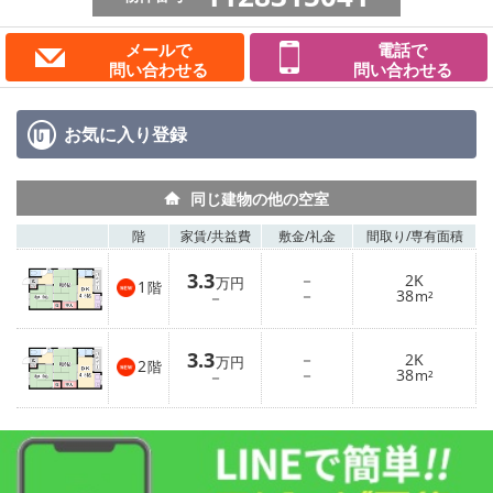
メールで
電話で
問い合わせる
問い合わせる
お気に入り
登録
同じ建物の他の空室
階
家賃/
共益費
敷金/
礼金
間取り/
専有面積
3.3
－
2K
万円
1
階
－
38
－
m²
3.3
－
2K
万円
2
階
－
38
－
m²