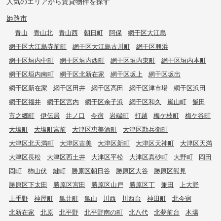
人気のエリアから賃貸物件を探す
姫路市
青山
青山北
青山西
朝日町
阿保
網干区大江島
網干区大江島寺前町
網干区大江島古川町
網干区興浜
網干区垣内中町
網干区垣内西町
網干区垣内東町
網干区垣内本町
網干区垣内南町
網干区北新在家
網干区坂上
網干区坂出
網干区新在家
網干区田井
網干区高田
網干区津市場
網干区浜田
網干区福井
網干区宮内
網干区余子浜
網干区和久
嵐山町
飯田
市之郷町
伊伝居
井ノ口
今宿
岩端町
打越
梅ケ枝町
梅ケ谷町
大塩町
大塩町宮前
大津区恵美酒町
大津区勘兵衛町
大津区北天満町
大津区吉美
大津区新町
大津区天神町
大津区天満
大津区長松
大津区西土井
大津区平松
大津区真砂町
大野町
岡田
岡町
柿山伏
鍵町
勝原区朝日谷
勝原区大谷
勝原区熊見
勝原区下太田
勝原区宮田
勝原区山戸
勝原区丁
兼田
上大野
上手野
神屋町
亀井町
亀山
川西
川西台
神田町
北今宿
北新在家
北原
北平野
北平野南の町
北八代
北夢前台
木場