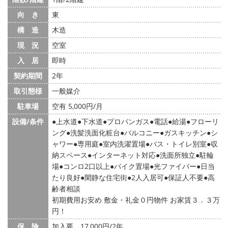
向 き
東
構 造
木造
現 況
空室
入 居
即時
契約期間
2年
取引態様
一般媒介
駐車場
空有 5,000円/月
設備/条件
上水道
下水道
プロパンガス
電話
給湯
フローリ
ング
洗髪洗面化粧台
バルコニー
ガスキッチン
シ
ャワー
専用庭
室内洗濯置場
バス・トイレ別室
収
納スペース
インターネット対応
洗面所独立
駐輪
場
コンロ2口以上
バイク置場
光ファイバー
日当
たり良好
閑静な住宅街
2人入居可
保証人不要
高
齢者相談
初期費用お安め 敷金・礼金０円物件 お家賃３．３万
円！
保 険
加入要 17,000円/2年