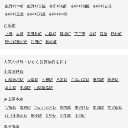
龍野町本町
龍野町宮脇
誉田町福田
御津町朝臣
御津町岩見
御津町釜屋
御津町苅屋
御津町中島
西脇市
上野
大野
高田井町
小坂町
郷瀬町
下戸田
谷町
西脇
野村町
野村町茜が丘
和田町
和布町
人気の路線・駅から賃貸物件を探す
山陽電鉄線
山陽曽根駅
大塩駅
的形駅
八家駅
白浜の宮駅
妻鹿駅
飾磨駅
亀山駅
手柄駅
山陽姫路駅
JR山陽本線
宝殿駅
曽根駅
ひめじ別所駅
御着駅
東姫路駅
姫路駅
英賀保駅
はりま勝原駅
網干駅
竜野駅
相生駅
上郡駅
JR播但線