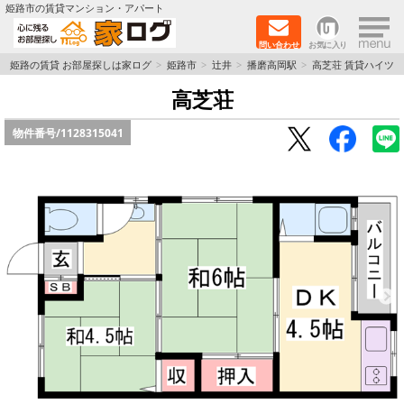
×
姫路市の賃貸マンション・アパート
問い合わせ
お気に入り
TOPページ
姫路の賃貸 お部屋探しは家ログ
姫路市
辻井
播磨高岡駅
高芝荘 賃貸ハイツ
高芝荘
新築物件
物件番号/
1128315041
ペットOK物件
戸建物件
保証人不要物件
初期費用リーズナブル物件
都市ガス物件
路線·駅から探す