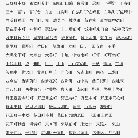
四郷町本郷
四郷町見野
四郷町山脇
東雲町
忍町
下手野
下寺町
庄田
書写
書写台
白国
白浜町
白浜町宇佐崎北
白浜町宇佐崎中
白浜町神田
白浜町寺家
城見台
城見町
新在家
新在家中の町
新在家本町
神和町
実法寺
十二所前町
城東町京口台
城東町清水
城東町竹之門
城東町毘沙門
城北新町
城北本町
菅生台
総社本町
高尾町
鷹匠町
竹田町
龍野町
立町
田寺
田寺東
玉手
大黒壱丁町
大寿台
大善町
中地
中地南町
町坪
町坪南町
千代田町
継
佃町
辻井
土山
土山東の町
手柄
砥堀
苫編
苫編南
豊沢町
豊富町甲丘
同心町
名古山町
南条
二階町
西今宿
西駅前町
西新在家
西新町
西中島
西二階町
西延末
西八代町
西夢前台
仁豊野
農人町
南畝町
野里
野里上野町
野里慶雲寺前町
野里月丘町
野里寺町
野里中町
野里東同心町
野里東町
野里堀留町
野里大和町
延末
白鳥台
花影町
花田町一本松
花田町小川
花田町加納原田
花田町上原田
花田町勅旨
博労町
東今宿
東駅前町
東辻井
東延末
東山
東夢前台
平野町
広畑区吾妻町
広畑区蒲田
広畑区北河原町