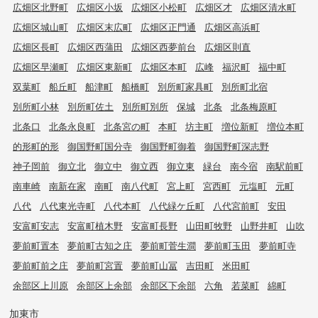
広畑区北野町
広畑区小坂
広畑区小松町
広畑区才
広畑区清水町
広畑区城山町
広畑区末広町
広畑区正門通
広畑区高浜町
広畑区長町
広畑区西蒲田
広畑区西夢前台
広畑区則直
広畑区早瀬町
広畑区東新町
広畑区本町
広峰
福沢町
福中町
双葉町
船丘町
船津町
船橋町
別所町家具町
別所町北宿
別所町小林
別所町佐土
別所町別所
保城
北条
北条梅原町
北条口
北条永良町
北条宮の町
本町
坊主町
増位新町
増位本町
的形町的形
御国野町国分寺
御国野町御着
御国野町深志野
神子岡前
御立北
御立中
御立西
御立東
緑台
南今宿
南駅前町
南車崎
南新在家
南町
南八代町
宮上町
宮西町
元塩町
元町
八代
八代東光寺町
八代本町
八代緑ケ丘町
八代宮前町
安田
安富町安志
安富町植木野
安富町長野
山田町牧野
山野井町
山吹
夢前町置本
夢前町古知之庄
夢前町菅生澗
夢前町玉田
夢前町寺
夢前町前之庄
夢前町宮置
夢前町山冨
吉田町
米田町
余部区上川原
余部区上余部
余部区下余部
六角
若菜町
綿町
加東市