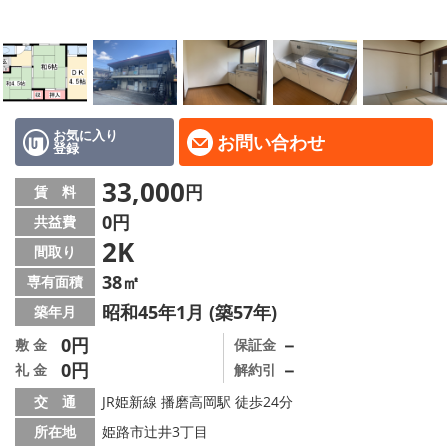
地域から探す
地図から探す
スタッフ
お気に入り
お問い合わせ
店舗情報·アクセス
登録
33,000
円
賃 料
会社概要
0円
共益費
メールでお問い合わせ
2K
間取り
38㎡
専有面積
昭和45年1月 (築57年)
築年月
0円
－
敷 金
保証金
0円
－
礼 金
解約引
交 通
JR姫新線 播磨高岡駅 徒歩24分
所在地
姫路市辻井3丁目