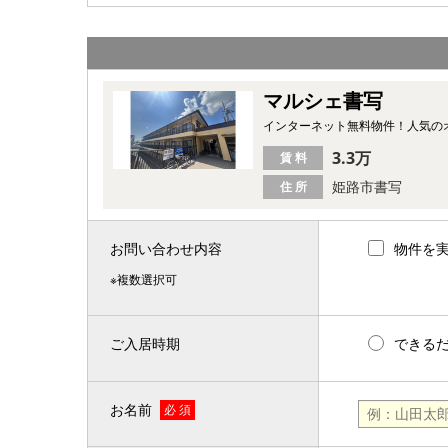
マルシェ書写
インターネット無料物件！人気の
3.3万
賃 料
姫路市書写
住 所
お問い合わせ内容
物件を
※複数選択可
ご入居時期
できる
お名前
必 須