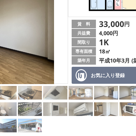
33,000
円
賃 料
4,000円
共益費
1K
間取り
18㎡
専有面積
平成10年3月 (
築年月
お気に入り
登録