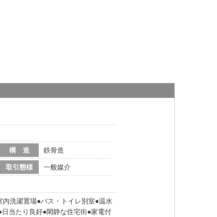
構 造
鉄骨造
取引態様
一般媒介
室内洗濯置場
バス・トイレ別室
温水
日当たり良好
閑静な住宅街
家電付