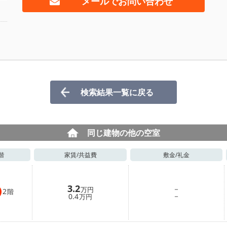
メールでお問い合わせ
検索結果一覧に戻る
同じ建物の他の空室
階
家賃/
共益費
敷金/
礼金
3.2
－
万円
2
階
－
0.4
万円