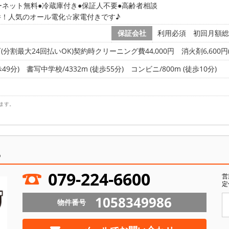
ーネット無料
冷蔵庫付き
保証人不要
高齢者相談
件！人気のオール電化☆家電付きです♪
保証会社
利用必須 初回月額総額
割最大24回払いOK)契約時クリーニング費44,000円 消火剤6,600円
49分)
書写中学校/4332m (徒歩55分)
コンビニ/800m (徒歩10分)
ます。
ら
079-224-6600
営
定
1058349986
物件番号