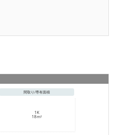
間取り/
専有面積
1K
18
m²