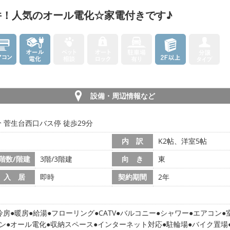
件！人気のオール電化☆家電付きです♪
設備・周辺情報など
分 菅生台西口バス停 徒歩29分
内 訳
K2帖、洋室5帖
階数/階建
3階/3階建
向 き
東
入 居
即時
契約期間
2年
冷房
暖房
給湯
フローリング
CATV
バルコニー
シャワー
エアコン
ン
オール電化
収納スペース
インターネット対応
駐輪場
バイク置場