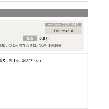
物件番号/
1058349986
平成10年3月 築
0.0万
礼 金
余部駅 バス2分 菅生台西口バス停 徒歩29分
備考に詳細をご記入下さい）