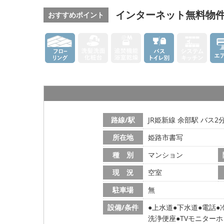
インターネット無料物
おすすめポイント
路線/駅
JR姫新線 余部駅 バス2
所在地
姫路市書写
種 別
マンション
現 況
空室
駐車場
無
設備/条件
上水道
下水道
電話
洗浄便座
TVモニターホ