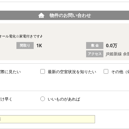
物件のお問い合わせ
オール電化☆家電付きです♪
1K
0.0万
間取り
敷 金
JR姫新線 
アクセス
実際に見たい
最新の空室状況を知りたい
その他（
だけ早く
いいものがあれば