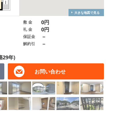
大きな地図で見る
0円
敷 金
0円
礼 金
－
保証金
－
解約引
築29年)
お問い合わせ