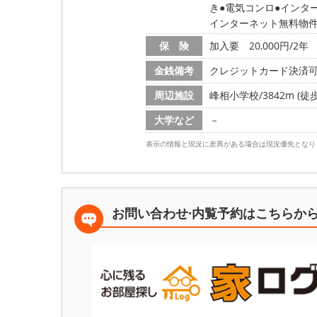
き
電気コンロ
インタ
インターネット無料物
保 険
加入要 20,000円/2年
金銭備考
クレジットカード決済可(分
周辺施設
峰相小学校/3842m (徒歩
大学など
－
表示の情報と現況に差異がある場合は現況優先となり
お問い合わせ·内覧予約は
こちらか