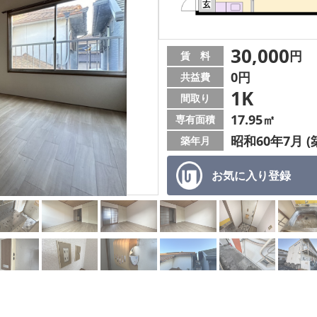
30,000
円
賃 料
0円
共益費
1K
間取り
17.95㎡
専有面積
昭和60年7月 (
築年月
お気に入り
登録