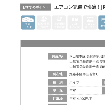
エアコン完備で快適！J
おすすめポイント
路線/駅
JR山陽本線 英賀保駅 徒
山陽電気鉄道網干線 夢前
山陽電気鉄道網干線 西飾
所在地
姫路市飾磨区若宮町
種 別
ハイツ
現 況
空室
駐車場
空有 4,400円/月