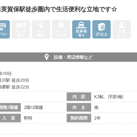
R英賀保駅徒歩圏内で生活便利な立地です☆
設備・周辺情報など
歩10分
川駅 徒歩20分
磨駅 徒歩22分
内 訳
K2帖、洋室6帖
階数/階建
2階/2階建
向 き
南
入 居
即時
契約期間
2年