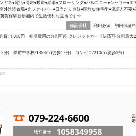
ンガス
電話
冷房
暖房
給湯
フローリング
バルコニー
シャワー
エ
室外洗濯置場
光ファイバー
日当たり良好
閑静な住宅街
保証人不要
R英賀保駅徒歩圏内で生活便利な立地です☆
保証会社
利用必須 初回保証料
会費: 1,000円
初期費用の分割可能!クレジットカード決済可(分割最大2
3分)
夢前中学校/1353m (徒歩17分)
コンビニ/210m (徒歩3分)
ます。
ら
079-224-6600
営
定
1058349958
物件番号