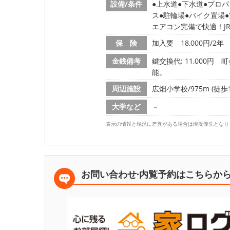
設備/条件
上水道
下水道
プロパ
ス
駐輪場
バイク置場
エアコン完備で快適！J
保 険
加入要 18,000円/2年
金銭備考
鍵交換代: 11,000円
町
能。
周辺施設
広畑小学校/975m (徒歩1
大学など
－
表示の情報と現況に差異がある場合は現況優先となり
お問い合わせ·内覧予約は
こちらか