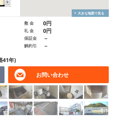
大きな地図で見る
0円
敷 金
0円
礼 金
－
保証金
－
解約引
築41年)
お問い合わせ