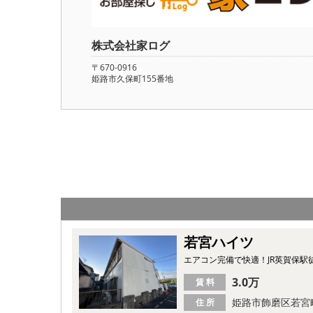
株式会社家ログ
〒670-0916
姫路市久保町155番地
若宮ハイツ
エアコン完備で快適！JR英賀保駅
3.0万
賃 料
姫路市飾磨区若宮
住 所