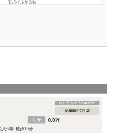
物件番号/
1058349958
昭和60年7月 築
0.0万
礼 金
英賀保駅 徒歩10分