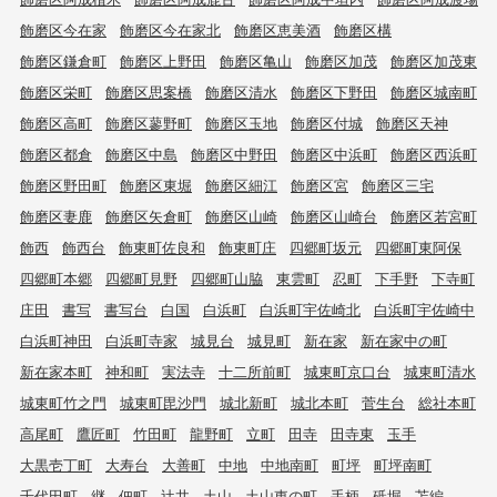
飾磨区今在家
飾磨区今在家北
飾磨区恵美酒
飾磨区構
飾磨区鎌倉町
飾磨区上野田
飾磨区亀山
飾磨区加茂
飾磨区加茂東
飾磨区栄町
飾磨区思案橋
飾磨区清水
飾磨区下野田
飾磨区城南町
飾磨区高町
飾磨区蓼野町
飾磨区玉地
飾磨区付城
飾磨区天神
飾磨区都倉
飾磨区中島
飾磨区中野田
飾磨区中浜町
飾磨区西浜町
飾磨区野田町
飾磨区東堀
飾磨区細江
飾磨区宮
飾磨区三宅
飾磨区妻鹿
飾磨区矢倉町
飾磨区山崎
飾磨区山崎台
飾磨区若宮町
飾西
飾西台
飾東町佐良和
飾東町庄
四郷町坂元
四郷町東阿保
四郷町本郷
四郷町見野
四郷町山脇
東雲町
忍町
下手野
下寺町
庄田
書写
書写台
白国
白浜町
白浜町宇佐崎北
白浜町宇佐崎中
白浜町神田
白浜町寺家
城見台
城見町
新在家
新在家中の町
新在家本町
神和町
実法寺
十二所前町
城東町京口台
城東町清水
城東町竹之門
城東町毘沙門
城北新町
城北本町
菅生台
総社本町
高尾町
鷹匠町
竹田町
龍野町
立町
田寺
田寺東
玉手
大黒壱丁町
大寿台
大善町
中地
中地南町
町坪
町坪南町
千代田町
継
佃町
辻井
土山
土山東の町
手柄
砥堀
苫編