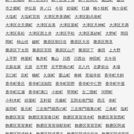
市之郷町
伊伝居
井ノ口
今宿
岩端町
打越
梅ケ枝町
梅ケ谷町
大塩町
大塩町宮前
大津区恵美酒町
大津区勘兵衛町
大津区北天満町
大津区吉美
大津区新町
大津区天神町
大津区天満
大津区長松
大津区西土井
大津区平松
大津区真砂町
大野町
岡田
岡町
柿山伏
鍵町
勝原区朝日谷
勝原区大谷
勝原区熊見
勝原区下太田
勝原区宮田
勝原区山戸
勝原区丁
兼田
上大野
上手野
神屋町
亀井町
亀山
川西
川西台
神田町
北今宿
北新在家
北原
北平野
北平野南の町
北八代
北夢前台
木場
京口町
京町
楠町
久保町
栗山町
車崎
景福寺前
香寺町犬飼
香寺町香呂
香寺町須加院
香寺町田野
香寺町中仁野
香寺町中屋
香寺町広瀬
香寺町溝口
小姓町
琴岡町
古二階町
河間町
小利木町
紺屋町
五軒邸
呉服町
五郎右衛門邸
西庄
幸町
坂田町
坂元町
三左衛門堀西の町
三左衛門堀東の町
三条町
塩町
飾磨区英賀
飾磨区英賀春日町
飾磨区英賀清水町
飾磨区英賀西町
飾磨区英賀東町
飾磨区英賀保駅前町
飾磨区英賀宮町
飾磨区阿成
飾磨区阿成植木
飾磨区阿成鹿古
飾磨区阿成中垣内
飾磨区阿成渡場