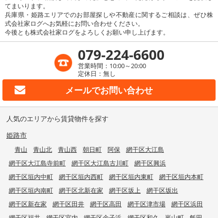
てまいります。
兵庫県・姫路エリアでのお部屋探しや不動産に関するご相談は、ぜひ株
式会社家ログへお気軽にお問い合わせください。
今後とも株式会社家ログをよろしくお願い申し上げます。
079-224-6600
営業時間：10:00～20:00
定休日：無し
メールで
お問い合わせ
人気のエリアから賃貸物件を探す
姫路市
青山
青山北
青山西
朝日町
阿保
網干区大江島
網干区大江島寺前町
網干区大江島古川町
網干区興浜
網干区垣内中町
網干区垣内西町
網干区垣内東町
網干区垣内本町
網干区垣内南町
網干区北新在家
網干区坂上
網干区坂出
網干区新在家
網干区田井
網干区高田
網干区津市場
網干区浜田
網干区福井
網干区宮内
網干区余子浜
網干区和久
嵐山町
飯田