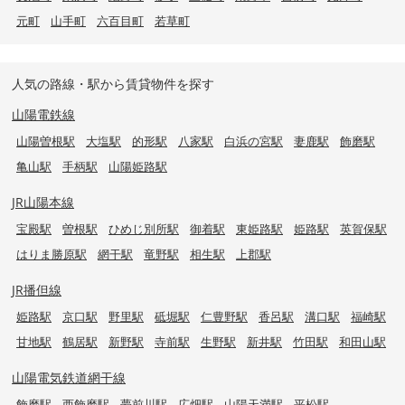
元町
山手町
六百目町
若草町
人気の路線・駅から賃貸物件を探す
山陽電鉄線
山陽曽根駅
大塩駅
的形駅
八家駅
白浜の宮駅
妻鹿駅
飾磨駅
亀山駅
手柄駅
山陽姫路駅
JR山陽本線
宝殿駅
曽根駅
ひめじ別所駅
御着駅
東姫路駅
姫路駅
英賀保駅
はりま勝原駅
網干駅
竜野駅
相生駅
上郡駅
JR播但線
姫路駅
京口駅
野里駅
砥堀駅
仁豊野駅
香呂駅
溝口駅
福崎駅
甘地駅
鶴居駅
新野駅
寺前駅
生野駅
新井駅
竹田駅
和田山駅
山陽電気鉄道網干線
飾磨駅
西飾磨駅
夢前川駅
広畑駅
山陽天満駅
平松駅