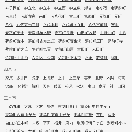
神子岡前
御立北
御立中
御立西
御立東
緑台
南今宿
南駅前町
南車崎
南新在家
南町
南八代町
宮上町
宮西町
元塩町
元町
八代
八代東光寺町
八代本町
八代緑ケ丘町
八代宮前町
安田
安富町安志
安富町植木野
安富町長野
山田町牧野
山野井町
山吹
夢前町置本
夢前町古知之庄
夢前町菅生澗
夢前町玉田
夢前町寺
夢前町前之庄
夢前町宮置
夢前町山冨
吉田町
米田町
余部区上川原
余部区上余部
余部区下余部
六角
若菜町
綿町
加東市
家原
多井田
梶原
上滝野
上中
上三草
喜田
北野
木梨
河高
沢部
下滝野
新町
天神
藤田
松尾
松沢
南山
森尾
社
山国
三木市
上の丸町
大塚
大村
加佐
志染町青山
志染町中自由が丘
志染町西自由が丘
志染町東自由が丘
志染町広野
芝町
宿原
自由が丘本町
末広
平田
福井
府内
別所町朝日ケ丘
別所町小林
別所町近藤
本町
緑が丘町中
緑が丘町西
緑が丘町東