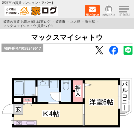
×
姫路市の賃貸マンション・アパート
問い合わせ
お気に入り
TOPページ
姫路の賃貸 お部屋探しは家ログ
姫路市
上大野
野里駅
マックスマイシャトウ 賃貸ハイツ
新築物件
マックスマイシャトウ
物件番号/
1058349617
ペットOK物件
戸建物件
保証人不要物件
初期費用リーズナブル物件
都市ガス物件
路線·駅から探す