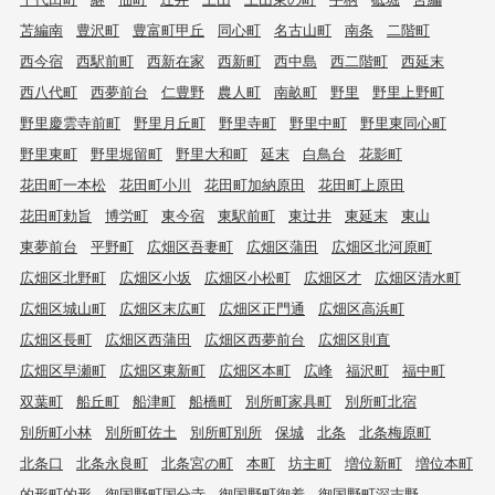
苫編南
豊沢町
豊富町甲丘
同心町
名古山町
南条
二階町
西今宿
西駅前町
西新在家
西新町
西中島
西二階町
西延末
西八代町
西夢前台
仁豊野
農人町
南畝町
野里
野里上野町
野里慶雲寺前町
野里月丘町
野里寺町
野里中町
野里東同心町
野里東町
野里堀留町
野里大和町
延末
白鳥台
花影町
花田町一本松
花田町小川
花田町加納原田
花田町上原田
花田町勅旨
博労町
東今宿
東駅前町
東辻井
東延末
東山
東夢前台
平野町
広畑区吾妻町
広畑区蒲田
広畑区北河原町
広畑区北野町
広畑区小坂
広畑区小松町
広畑区才
広畑区清水町
広畑区城山町
広畑区末広町
広畑区正門通
広畑区高浜町
広畑区長町
広畑区西蒲田
広畑区西夢前台
広畑区則直
広畑区早瀬町
広畑区東新町
広畑区本町
広峰
福沢町
福中町
双葉町
船丘町
船津町
船橋町
別所町家具町
別所町北宿
別所町小林
別所町佐土
別所町別所
保城
北条
北条梅原町
北条口
北条永良町
北条宮の町
本町
坊主町
増位新町
増位本町
的形町的形
御国野町国分寺
御国野町御着
御国野町深志野