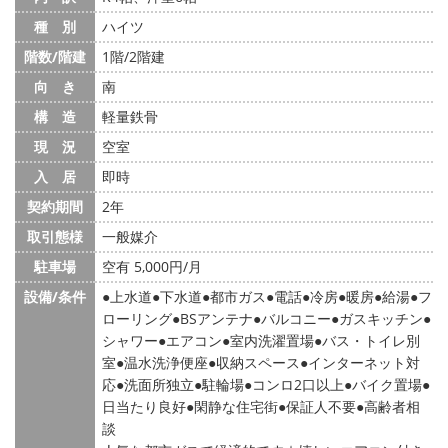
種 別
ハイツ
階数/階建
1階/2階建
向 き
南
構 造
軽量鉄骨
現 況
空室
入 居
即時
契約期間
2年
取引態様
一般媒介
駐車場
空有 5,000円/月
設備/条件
上水道
下水道
都市ガス
電話
冷房
暖房
給湯
フ
ローリング
BSアンテナ
バルコニー
ガスキッチン
シャワー
エアコン
室内洗濯置場
バス・トイレ別
室
温水洗浄便座
収納スペース
インターネット対
応
洗面所独立
駐輪場
コンロ2口以上
バイク置場
日当たり良好
閑静な住宅街
保証人不要
高齢者相
談