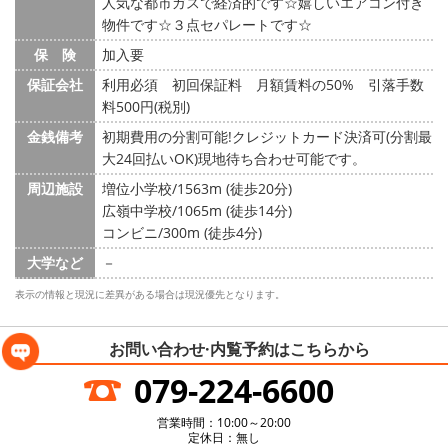
人気な都市ガスで経済的です☆嬉しいエアコン付き
物件です☆３点セパレートです☆
保 険
加入要
保証会社
利用必須 初回保証料 月額賃料の50% 引落手数
料500円(税別)
金銭備考
初期費用の分割可能!クレジットカード決済可(分割最
大24回払いOK)現地待ち合わせ可能です。
周辺施設
増位小学校/1563m (徒歩20分)
広嶺中学校/1065m (徒歩14分)
コンビニ/300m (徒歩4分)
大学など
－
表示の情報と現況に差異がある場合は現況優先となります。
お問い合わせ·内覧予約は
こちらから
079-224-6600
営業時間：10:00～20:00
定休日：無し