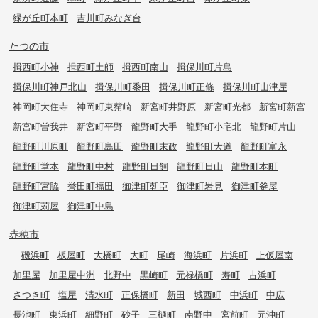
緑が丘町本町
吉川町みなぎ台
たつの市
揖西町小神
揖西町土師
揖西町南山
揖保川町片島
揖保川町神戸北山
揖保川町黍田
揖保川町正條
揖保川町山津屋
神岡町大住寺
神岡町東觜崎
新宮町井野原
新宮町光都
新宮町新宮
新宮町曽我井
新宮町平野
龍野町大手
龍野町小宅北
龍野町片山
龍野町川原町
龍野町島田
龍野町末政
龍野町大道
龍野町富永
龍野町堂本
龍野町中村
龍野町日飼
龍野町日山
龍野町本町
龍野町宮脇
誉田町福田
御津町朝臣
御津町岩見
御津町釜屋
御津町苅屋
御津町中島
赤穂市
磯浜町
板屋町
大橋町
大町
尾崎
海浜町
片浜町
上仮屋南
加里屋
加里屋中洲
北野中
黒崎町
元禄橋町
寿町
古浜町
さつき町
塩屋
清水町
正保橋町
新田
城西町
中浜町
中広
長池町
東浜町
細野町
砂子
三樋町
南野中
宮前町
元沖町