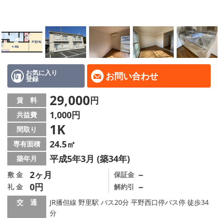
地域から探す
地図から探す
スタッフ
店舗情報·アクセス
お気に入り
お問い合わせ
登録
会社概要
29,000
円
賃 料
1,000円
共益費
メールでお問い合わせ
1K
間取り
24.5㎡
専有面積
平成5年3月 (築34年)
築年月
2ヶ月
－
敷 金
保証金
0円
－
礼 金
解約引
交 通
JR播但線 野里駅 バス20分 平野西口停バス停 徒歩34
分