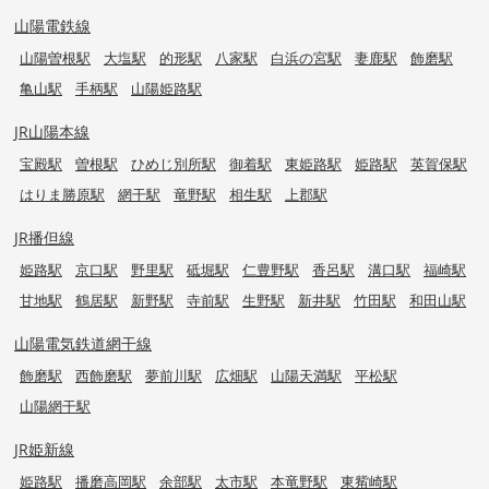
山陽電鉄線
山陽曽根駅
大塩駅
的形駅
八家駅
白浜の宮駅
妻鹿駅
飾磨駅
亀山駅
手柄駅
山陽姫路駅
JR山陽本線
宝殿駅
曽根駅
ひめじ別所駅
御着駅
東姫路駅
姫路駅
英賀保駅
はりま勝原駅
網干駅
竜野駅
相生駅
上郡駅
JR播但線
姫路駅
京口駅
野里駅
砥堀駅
仁豊野駅
香呂駅
溝口駅
福崎駅
甘地駅
鶴居駅
新野駅
寺前駅
生野駅
新井駅
竹田駅
和田山駅
山陽電気鉄道網干線
飾磨駅
西飾磨駅
夢前川駅
広畑駅
山陽天満駅
平松駅
山陽網干駅
JR姫新線
姫路駅
播磨高岡駅
余部駅
太市駅
本竜野駅
東觜崎駅