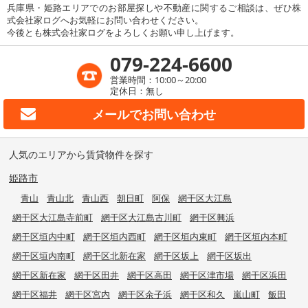
兵庫県・姫路エリアでのお部屋探しや不動産に関するご相談は、ぜひ株
式会社家ログへお気軽にお問い合わせください。
今後とも株式会社家ログをよろしくお願い申し上げます。
079-224-6600
営業時間：10:00～20:00
定休日：無し
メールで
お問い合わせ
人気のエリアから賃貸物件を探す
姫路市
青山
青山北
青山西
朝日町
阿保
網干区大江島
網干区大江島寺前町
網干区大江島古川町
網干区興浜
網干区垣内中町
網干区垣内西町
網干区垣内東町
網干区垣内本町
網干区垣内南町
網干区北新在家
網干区坂上
網干区坂出
網干区新在家
網干区田井
網干区高田
網干区津市場
網干区浜田
網干区福井
網干区宮内
網干区余子浜
網干区和久
嵐山町
飯田