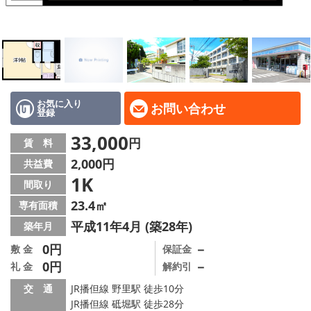
地域から探す
地図から探す
スタッフ
店舗情報·アクセス
お気に入り
お問い合わせ
登録
会社概要
33,000
円
賃 料
2,000円
共益費
メールでお問い合わせ
1K
間取り
23.4㎡
専有面積
平成11年4月 (築28年)
築年月
0円
－
敷 金
保証金
0円
－
礼 金
解約引
交 通
JR播但線 野里駅 徒歩10分
JR播但線 砥堀駅 徒歩28分