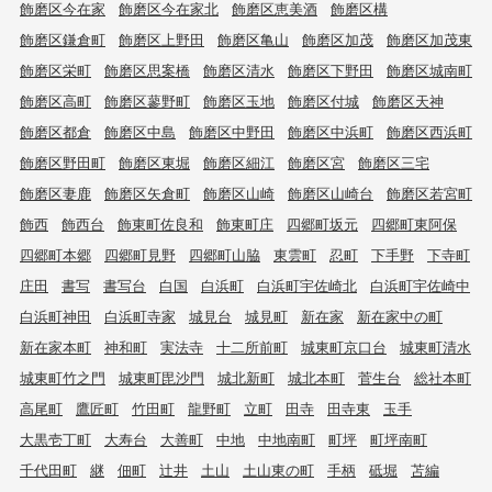
飾磨区今在家
飾磨区今在家北
飾磨区恵美酒
飾磨区構
飾磨区鎌倉町
飾磨区上野田
飾磨区亀山
飾磨区加茂
飾磨区加茂東
飾磨区栄町
飾磨区思案橋
飾磨区清水
飾磨区下野田
飾磨区城南町
飾磨区高町
飾磨区蓼野町
飾磨区玉地
飾磨区付城
飾磨区天神
飾磨区都倉
飾磨区中島
飾磨区中野田
飾磨区中浜町
飾磨区西浜町
飾磨区野田町
飾磨区東堀
飾磨区細江
飾磨区宮
飾磨区三宅
飾磨区妻鹿
飾磨区矢倉町
飾磨区山崎
飾磨区山崎台
飾磨区若宮町
飾西
飾西台
飾東町佐良和
飾東町庄
四郷町坂元
四郷町東阿保
四郷町本郷
四郷町見野
四郷町山脇
東雲町
忍町
下手野
下寺町
庄田
書写
書写台
白国
白浜町
白浜町宇佐崎北
白浜町宇佐崎中
白浜町神田
白浜町寺家
城見台
城見町
新在家
新在家中の町
新在家本町
神和町
実法寺
十二所前町
城東町京口台
城東町清水
城東町竹之門
城東町毘沙門
城北新町
城北本町
菅生台
総社本町
高尾町
鷹匠町
竹田町
龍野町
立町
田寺
田寺東
玉手
大黒壱丁町
大寿台
大善町
中地
中地南町
町坪
町坪南町
千代田町
継
佃町
辻井
土山
土山東の町
手柄
砥堀
苫編