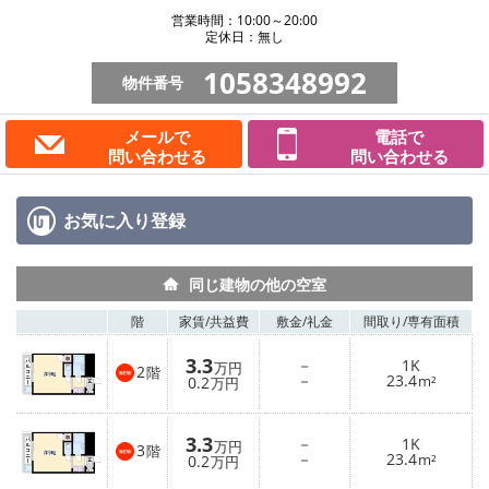
営業時間：10:00～20:00
定休日：無し
1058348992
物件番号
メールで
電話で
問い合わせる
問い合わせる
お気に入り
登録
同じ建物の他の空室
階
家賃/
共益費
敷金/
礼金
間取り/
専有面積
3.3
－
1K
万円
2
階
－
23.4
0.2
m²
万円
3.3
－
1K
万円
3
階
－
23.4
0.2
m²
万円