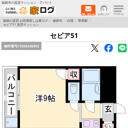
×
姫路市の賃貸マンション・アパート
問い合わせ
お気に入り
TOPページ
姫路の賃貸 お部屋探しは家ログ
姫路市
白国
野里駅
セピア51 賃貸マンション
新築物件
セピア51
物件番号/
1058348992
ペットOK物件
戸建物件
保証人不要物件
初期費用リーズナブル物件
都市ガス物件
路線·駅から探す