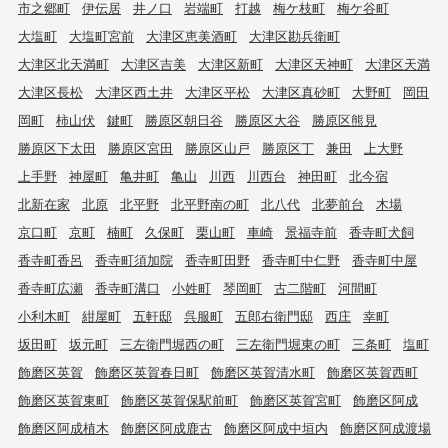
市之郷町
伊伝居
井ノ口
岩端町
打越
梅ケ枝町
梅ケ谷町
大塩町
大塩町宮前
大津区恵美酒町
大津区勘兵衛町
大津区北天満町
大津区吉美
大津区新町
大津区天神町
大津区天満
大津区長松
大津区西土井
大津区平松
大津区真砂町
大野町
岡田
岡町
柿山伏
鍵町
勝原区朝日谷
勝原区大谷
勝原区熊見
勝原区下太田
勝原区宮田
勝原区山戸
勝原区丁
兼田
上大野
上手野
神屋町
亀井町
亀山
川西
川西台
神田町
北今宿
北新在家
北原
北平野
北平野南の町
北八代
北夢前台
木場
京口町
京町
楠町
久保町
栗山町
車崎
景福寺前
香寺町犬飼
香寺町香呂
香寺町須加院
香寺町田野
香寺町中仁野
香寺町中屋
香寺町広瀬
香寺町溝口
小姓町
琴岡町
古二階町
河間町
小利木町
紺屋町
五軒邸
呉服町
五郎右衛門邸
西庄
幸町
坂田町
坂元町
三左衛門堀西の町
三左衛門堀東の町
三条町
塩町
飾磨区英賀
飾磨区英賀春日町
飾磨区英賀清水町
飾磨区英賀西町
飾磨区英賀東町
飾磨区英賀保駅前町
飾磨区英賀宮町
飾磨区阿成
飾磨区阿成植木
飾磨区阿成鹿古
飾磨区阿成中垣内
飾磨区阿成渡場