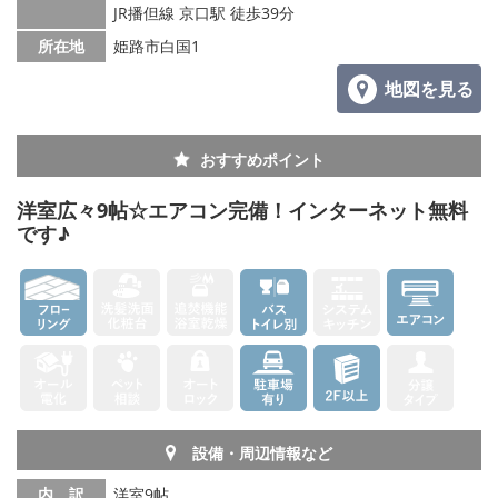
JR播但線 京口駅 徒歩39分
所在地
姫路市白国1
地図を見る
おすすめポイント
洋室広々9帖☆エアコン完備！インターネット無料
です♪
設備・周辺情報など
内 訳
洋室9帖