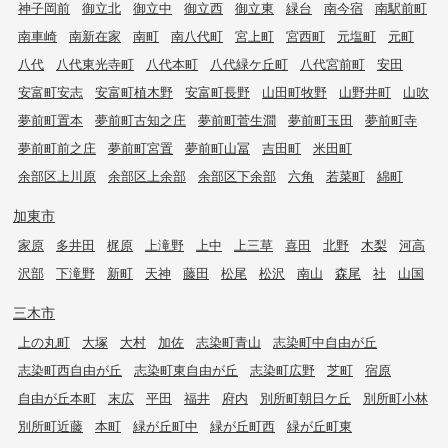
神子岡前
御立北
御立中
御立西
御立東
緑台
南今宿
南駅前町
南車崎
南新在家
南町
南八代町
宮上町
宮西町
元塩町
元町
八代
八代東光寺町
八代本町
八代緑ケ丘町
八代宮前町
安田
安富町安志
安富町植木野
安富町長野
山田町牧野
山野井町
山吹
夢前町置本
夢前町古知之庄
夢前町菅生澗
夢前町玉田
夢前町寺
夢前町前之庄
夢前町宮置
夢前町山冨
吉田町
米田町
余部区上川原
余部区上余部
余部区下余部
六角
若菜町
綿町
加東市
家原
多井田
梶原
上滝野
上中
上三草
喜田
北野
木梨
河高
沢部
下滝野
新町
天神
藤田
松尾
松沢
南山
森尾
社
山国
三木市
上の丸町
大塚
大村
加佐
志染町青山
志染町中自由が丘
志染町西自由が丘
志染町東自由が丘
志染町広野
芝町
宿原
自由が丘本町
末広
平田
福井
府内
別所町朝日ケ丘
別所町小林
別所町近藤
本町
緑が丘町中
緑が丘町西
緑が丘町東