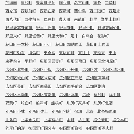
苫編南
豊沢町
豊富町甲丘
同心町
名古山町
南条
二階町
西今宿
西駅前町
西新在家
西新町
西中島
西二階町
西延末
西八代町
西夢前台
仁豊野
農人町
南畝町
野里
野里上野町
野里慶雲寺前町
野里月丘町
野里寺町
野里中町
野里東同心町
野里東町
野里堀留町
野里大和町
延末
白鳥台
花影町
花田町一本松
花田町小川
花田町加納原田
花田町上原田
花田町勅旨
博労町
東今宿
東駅前町
東辻井
東延末
東山
東夢前台
平野町
広畑区吾妻町
広畑区蒲田
広畑区北河原町
広畑区北野町
広畑区小坂
広畑区小松町
広畑区才
広畑区清水町
広畑区城山町
広畑区末広町
広畑区正門通
広畑区高浜町
広畑区長町
広畑区西蒲田
広畑区西夢前台
広畑区則直
広畑区早瀬町
広畑区東新町
広畑区本町
広峰
福沢町
福中町
双葉町
船丘町
船津町
船橋町
別所町家具町
別所町北宿
別所町小林
別所町佐土
別所町別所
保城
北条
北条梅原町
北条口
北条永良町
北条宮の町
本町
坊主町
増位新町
増位本町
的形町的形
御国野町国分寺
御国野町御着
御国野町深志野