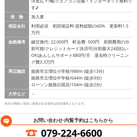
洋室広々9帖☆エアコン完備！インターネット無料で
す♪
保 険
加入要
保証会社
利用必須 初回保証料:賃料総額の60% 更新料1.5
万円
金銭備考
鍵交換代: 22,000円
町会費: 500円
初期費用の分
割可能!クレジットカード決済可(分割最大24回払い
OK)あんしんサポート880円/月 退去時クリーニン
グ費3.3万円
周辺施設
姫路市立増位小学校/988m (徒歩13分)
姫路市立増位中学校/644m (徒歩9分)
ローソン姫路白国店/104m (徒歩2分)
大学など
－
表示の情報と現況に差異がある場合は現況優先となります。
お問い合わせ·内覧予約は
こちらから
079-224-6600