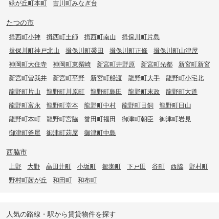
緑が丘町本町
吉川町みなぎ台
たつの市
揖西町小神
揖西町土師
揖西町南山
揖保川町片島
揖保川町神戸北山
揖保川町黍田
揖保川町正條
揖保川町山津屋
神岡町大住寺
神岡町東觜崎
新宮町井野原
新宮町光都
新宮町新宮
新宮町曽我井
新宮町平野
新宮町船渡
龍野町大手
龍野町小宅北
龍野町片山
龍野町川原町
龍野町島田
龍野町末政
龍野町大道
龍野町富永
龍野町堂本
龍野町中村
龍野町日飼
龍野町日山
龍野町本町
龍野町宮脇
誉田町福田
御津町朝臣
御津町岩見
御津町釜屋
御津町苅屋
御津町中島
西脇市
上野
大野
高田井町
小坂町
郷瀬町
下戸田
谷町
西脇
野村町
野村町茜が丘
和田町
和布町
人気の路線・駅から賃貸物件を探す