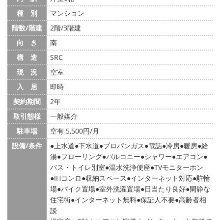
種 別
マンション
階数/階建
2階/3階建
向 き
南
構 造
SRC
現 況
空室
入 居
即時
契約期間
2年
取引態様
一般媒介
駐車場
空有 5,500円/月
設備/条件
上水道
下水道
プロパンガス
電話
冷房
暖房
給
湯
フローリング
バルコニー
シャワー
エアコン
バス・トイレ別室
温水洗浄便座
TVモニターホン
IHコンロ
収納スペース
インターネット対応
駐輪
場
バイク置場
室外洗濯置場
日当たり良好
閑静な
住宅街
インターネット無料
保証人不要
高齢者相
談