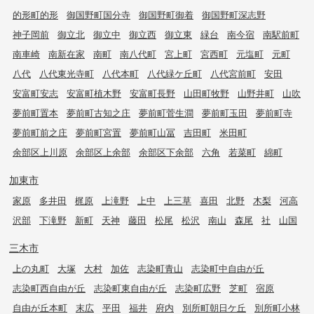
的形町的形
御国野町国分寺
御国野町御着
御国野町深志野
神子岡前
御立北
御立中
御立西
御立東
緑台
南今宿
南駅前町
南車崎
南新在家
南町
南八代町
宮上町
宮西町
元塩町
元町
八代
八代東光寺町
八代本町
八代緑ケ丘町
八代宮前町
安田
安富町安志
安富町植木野
安富町長野
山田町牧野
山野井町
山吹
夢前町置本
夢前町古知之庄
夢前町菅生澗
夢前町玉田
夢前町寺
夢前町前之庄
夢前町宮置
夢前町山冨
吉田町
米田町
余部区上川原
余部区上余部
余部区下余部
六角
若菜町
綿町
加東市
家原
多井田
梶原
上滝野
上中
上三草
喜田
北野
木梨
河高
沢部
下滝野
新町
天神
藤田
松尾
松沢
南山
森尾
社
山国
三木市
上の丸町
大塚
大村
加佐
志染町青山
志染町中自由が丘
志染町西自由が丘
志染町東自由が丘
志染町広野
芝町
宿原
自由が丘本町
末広
平田
福井
府内
別所町朝日ケ丘
別所町小林