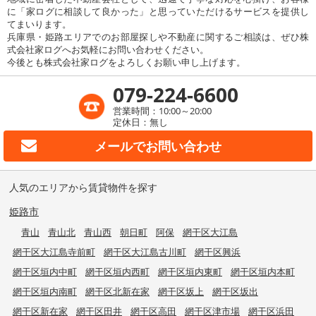
に「家ログに相談して良かった」と思っていただけるサービスを提供し
てまいります。
兵庫県・姫路エリアでのお部屋探しや不動産に関するご相談は、ぜひ株
式会社家ログへお気軽にお問い合わせください。
今後とも株式会社家ログをよろしくお願い申し上げます。
079-224-6600
営業時間：10:00～20:00
定休日：無し
メールで
お問い合わせ
人気のエリアから賃貸物件を探す
姫路市
青山
青山北
青山西
朝日町
阿保
網干区大江島
網干区大江島寺前町
網干区大江島古川町
網干区興浜
網干区垣内中町
網干区垣内西町
網干区垣内東町
網干区垣内本町
網干区垣内南町
網干区北新在家
網干区坂上
網干区坂出
網干区新在家
網干区田井
網干区高田
網干区津市場
網干区浜田