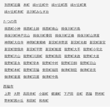
別所町近藤
本町
緑が丘町中
緑が丘町西
緑が丘町東
緑が丘町本町
吉川町みなぎ台
たつの市
揖西町小神
揖西町土師
揖西町南山
揖保川町片島
揖保川町神戸北山
揖保川町黍田
揖保川町正條
揖保川町山津屋
神岡町大住寺
神岡町東觜崎
新宮町井野原
新宮町光都
新宮町新宮
新宮町曽我井
新宮町平野
新宮町船渡
龍野町大手
龍野町小宅北
龍野町片山
龍野町川原町
龍野町島田
龍野町末政
龍野町大道
龍野町富永
龍野町堂本
龍野町中村
龍野町日飼
龍野町日山
龍野町本町
龍野町宮脇
誉田町福田
御津町朝臣
御津町岩見
御津町釜屋
御津町苅屋
御津町中島
西脇市
上野
大野
高田井町
小坂町
郷瀬町
下戸田
谷町
西脇
野村町
野村町茜が丘
和田町
和布町