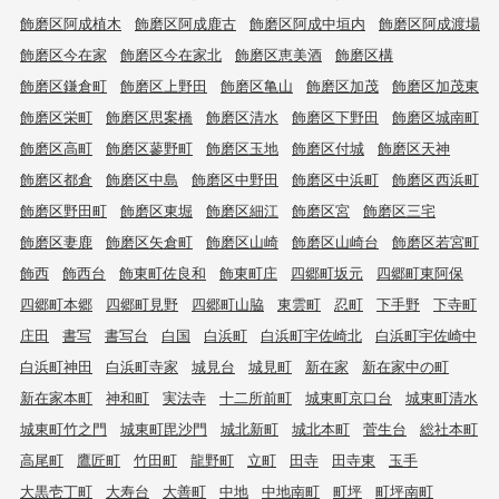
飾磨区阿成植木
飾磨区阿成鹿古
飾磨区阿成中垣内
飾磨区阿成渡場
飾磨区今在家
飾磨区今在家北
飾磨区恵美酒
飾磨区構
飾磨区鎌倉町
飾磨区上野田
飾磨区亀山
飾磨区加茂
飾磨区加茂東
飾磨区栄町
飾磨区思案橋
飾磨区清水
飾磨区下野田
飾磨区城南町
飾磨区高町
飾磨区蓼野町
飾磨区玉地
飾磨区付城
飾磨区天神
飾磨区都倉
飾磨区中島
飾磨区中野田
飾磨区中浜町
飾磨区西浜町
飾磨区野田町
飾磨区東堀
飾磨区細江
飾磨区宮
飾磨区三宅
飾磨区妻鹿
飾磨区矢倉町
飾磨区山崎
飾磨区山崎台
飾磨区若宮町
飾西
飾西台
飾東町佐良和
飾東町庄
四郷町坂元
四郷町東阿保
四郷町本郷
四郷町見野
四郷町山脇
東雲町
忍町
下手野
下寺町
庄田
書写
書写台
白国
白浜町
白浜町宇佐崎北
白浜町宇佐崎中
白浜町神田
白浜町寺家
城見台
城見町
新在家
新在家中の町
新在家本町
神和町
実法寺
十二所前町
城東町京口台
城東町清水
城東町竹之門
城東町毘沙門
城北新町
城北本町
菅生台
総社本町
高尾町
鷹匠町
竹田町
龍野町
立町
田寺
田寺東
玉手
大黒壱丁町
大寿台
大善町
中地
中地南町
町坪
町坪南町