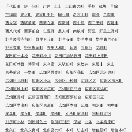
千代田町
継
佃町
辻井
土山
土山東の町
手柄
砥堀
苫編
苫編南
豊沢町
豊富町甲丘
同心町
名古山町
南条
二階町
西今宿
西駅前町
西新在家
西新町
西中島
西二階町
西延末
西八代町
西夢前台
仁豊野
農人町
南畝町
野里
野里上野町
野里慶雲寺前町
野里月丘町
野里寺町
野里中町
野里東同心町
野里東町
野里堀留町
野里大和町
延末
白鳥台
花影町
花田町一本松
花田町小川
花田町加納原田
花田町上原田
花田町勅旨
博労町
東今宿
東駅前町
東辻井
東延末
東山
東夢前台
平野町
広畑区吾妻町
広畑区蒲田
広畑区北河原町
広畑区北野町
広畑区小坂
広畑区小松町
広畑区才
広畑区清水町
広畑区城山町
広畑区末広町
広畑区正門通
広畑区高浜町
広畑区長町
広畑区西蒲田
広畑区西夢前台
広畑区則直
広畑区早瀬町
広畑区東新町
広畑区本町
広峰
福沢町
福中町
双葉町
船丘町
船津町
船橋町
別所町家具町
別所町北宿
別所町小林
別所町佐土
別所町別所
保城
北条
北条梅原町
北条口
北条永良町
北条宮の町
本町
坊主町
増位新町
増位本町