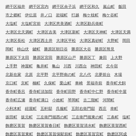
網干区福井
網干区宮内
網干区余子浜
網干区和久
嵐山町
飯田
市之郷町
伊伝居
井ノ口
岩端町
打越
梅ケ枝町
梅ケ谷町
大塩町
大塩町宮前
大津区恵美酒町
大津区勘兵衛町
大津区北天満町
大津区吉美
大津区新町
大津区天神町
大津区天満
大津区長松
大津区西土井
大津区平松
大津区真砂町
大野町
岡田
岡町
柿山伏
鍵町
勝原区朝日谷
勝原区大谷
勝原区熊見
勝原区下太田
勝原区宮田
勝原区山戸
勝原区丁
兼田
上大野
上手野
神屋町
亀井町
亀山
川西
川西台
神田町
北今宿
北新在家
北原
北平野
北平野南の町
北八代
北夢前台
木場
京口町
京町
楠町
久保町
栗山町
車崎
景福寺前
香寺町犬飼
香寺町香呂
香寺町須加院
香寺町田野
香寺町中仁野
香寺町中屋
香寺町広瀬
香寺町溝口
小姓町
琴岡町
古二階町
河間町
小利木町
紺屋町
五軒邸
呉服町
五郎右衛門邸
西庄
幸町
坂田町
坂元町
三左衛門堀西の町
三左衛門堀東の町
三条町
塩町
飾磨区英賀
飾磨区英賀春日町
飾磨区英賀清水町
飾磨区英賀西町
飾磨区英賀東町
飾磨区英賀保駅前町
飾磨区英賀宮町
飾磨区阿成