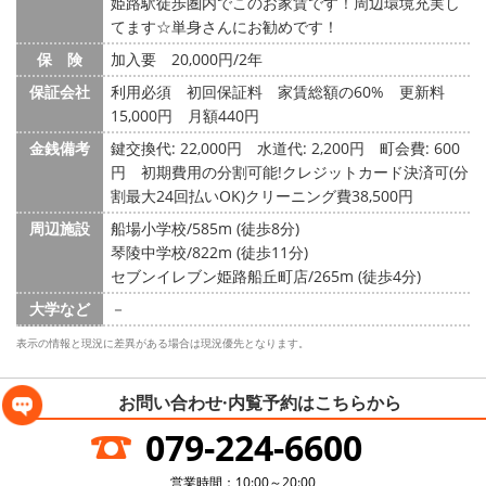
姫路駅徒歩圏内でこのお家賃です！周辺環境充実し
てます☆単身さんにお勧めです！
保 険
加入要 20,000円/2年
保証会社
利用必須 初回保証料 家賃総額の60% 更新料
15,000円 月額440円
金銭備考
鍵交換代: 22,000円
水道代: 2,200円
町会費: 600
円
初期費用の分割可能!クレジットカード決済可(分
割最大24回払いOK)クリーニング費38,500円
周辺施設
船場小学校/585m (徒歩8分)
琴陵中学校/822m (徒歩11分)
セブンイレブン姫路船丘町店/265m (徒歩4分)
大学など
－
表示の情報と現況に差異がある場合は現況優先となります。
お問い合わせ·内覧予約は
こちらから
079-224-6600
営業時間：10:00～20:00