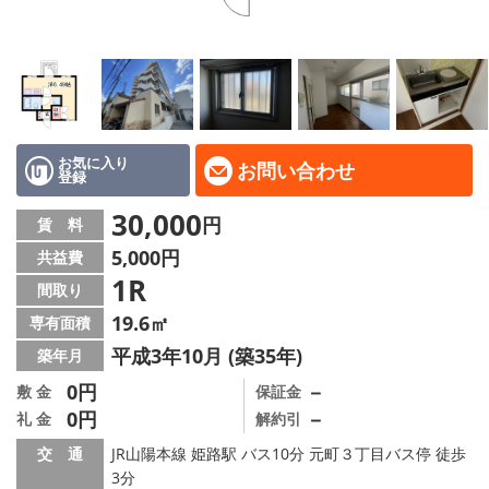
地域から探す
地図から探す
スタッフ
店舗情報·アクセス
お気に入り
お問い合わせ
登録
会社概要
30,000
円
賃 料
5,000円
共益費
メールでお問い合わせ
1R
間取り
19.6㎡
専有面積
平成3年10月 (築35年)
築年月
0円
－
敷 金
保証金
0円
－
礼 金
解約引
交 通
JR山陽本線 姫路駅 バス10分 元町３丁目バス停 徒歩
3分