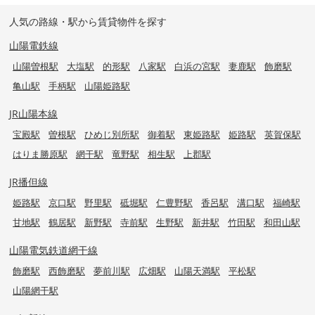
人気の路線・駅から賃貸物件を探す
山陽電鉄線
山陽曽根駅
大塩駅
的形駅
八家駅
白浜の宮駅
妻鹿駅
飾磨駅
亀山駅
手柄駅
山陽姫路駅
JR山陽本線
宝殿駅
曽根駅
ひめじ別所駅
御着駅
東姫路駅
姫路駅
英賀保駅
はりま勝原駅
網干駅
竜野駅
相生駅
上郡駅
JR播但線
姫路駅
京口駅
野里駅
砥堀駅
仁豊野駅
香呂駅
溝口駅
福崎駅
甘地駅
鶴居駅
新野駅
寺前駅
生野駅
新井駅
竹田駅
和田山駅
山陽電気鉄道網干線
飾磨駅
西飾磨駅
夢前川駅
広畑駅
山陽天満駅
平松駅
山陽網干駅