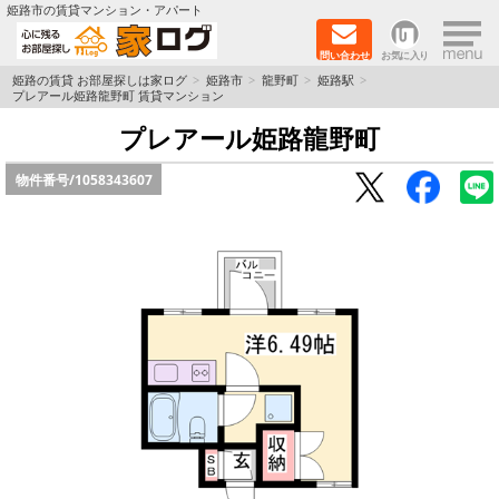
×
姫路市の賃貸マンション・アパート
問い合わせ
お気に入り
TOPページ
姫路の賃貸 お部屋探しは家ログ
姫路市
龍野町
姫路駅
プレアール姫路龍野町 賃貸マンション
新築物件
プレアール姫路龍野町
物件番号/
1058343607
ペットOK物件
戸建物件
保証人不要物件
初期費用リーズナブル物件
都市ガス物件
路線·駅から探す